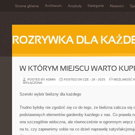
Archiwum
Kategorie
Strona główna
Artykuły
Nowości
Spi
ROZRYWKA DLA KAŻD
W KTÓRYM MIEJSCU WARTO KUPI
POSTED BY ADMIN
POSTED ON CZE - 28 - 2025
MOŻLIWOŚĆ 
WYŁĄCZONA
Szeroki wybór bielizny dla każdego
Trudno byłoby nie zgodzić się co do tego, że bielizna zalicza się 
podstawowych elementów garderoby każdego z nas. Co prawda na 
ona szczególnie widoczna, ale równocześnie w ogromnym wręcz 
na to, czy zapewnimy sobie na co dzień naprawdę satysfakcjonuj