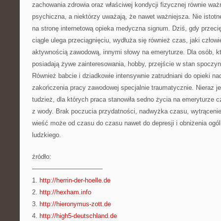
zachowania zdrowia oraz właściwej kondycji fizycznej równie wa
psychiczna, a niektórzy uważają, że nawet ważniejsza. Nie istot
na stronę internetową opieka medyczna signum. Dziś, gdy przeci
ciągle ulega przeciągnięciu, wydłuża się również czas, jaki człow
aktywnością zawodową, innymi słowy na emeryturze. Dla osób, k
posiadają żywe zainteresowania, hobby, przejście w stan spoczyn
Również babcie i dziadkowie intensywnie zatrudniani do opieki n
zakończenia pracy zawodowej specjalnie traumatycznie. Nieraz j
tudzież, dla których praca stanowiła sedno życia na emeryturze c
z wody. Brak poczucia przydatności, nadwyżka czasu, wytrącenie
wieść może od czasu do czasu nawet do depresji i obniżenia ogó
ludzkiego.
źródło:
———————————
1.
http://herrin-der-hoelle.de
2.
http://hexham.info
3.
http://hieronymus-zott.de
4.
http://high5-deutschland.de