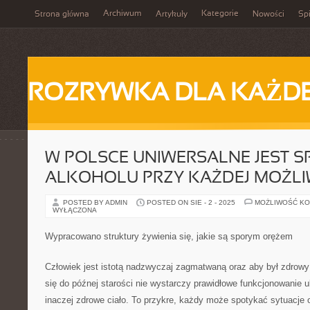
Archiwum
Kategorie
Strona główna
Artykuły
Nowości
Spi
ROZRYWKA DLA KAŻD
W POLSCE UNIWERSALNE JEST 
ALKOHOLU PRZY KAŻDEJ MOŻLIW
POSTED BY ADMIN
POSTED ON SIE - 2 - 2025
MOŻLIWOŚĆ K
WYŁĄCZONA
Wypracowano struktury żywienia się, jakie są sporym orężem
Człowiek jest istotą nadzwyczaj zagmatwaną oraz aby był zdrowy
się do późnej starości nie wystarczy prawidłowe funkcjonowanie u
inaczej zdrowe ciało. To przykre, każdy może spotykać sytuacje o