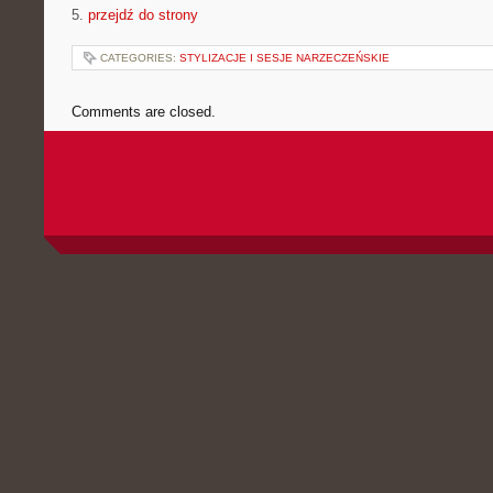
5.
przejdź do strony
CATEGORIES:
STYLIZACJE I SESJE NARZECZEŃSKIE
Comments are closed.