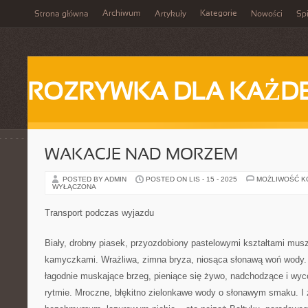
Archiwum
Kategorie
Strona główna
Artykuły
Nowości
Spi
ROZRYWKA DLA KAŻD
WAKACJE NAD MORZEM
POSTED BY ADMIN
POSTED ON LIS - 15 - 2025
MOŻLIWOŚĆ 
WYŁĄCZONA
Transport podczas wyjazdu
Biały, drobny piasek, przyozdobiony pastelowymi kształtami musz
kamyczkami. Wrażliwa, zimna bryza, niosąca słonawą woń wody. 
łagodnie muskające brzeg, pieniące się żywo, nadchodzące i wy
rytmie. Mroczne, błękitno zielonkawe wody o słonawym smaku. I 