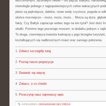
bezchmurnym, lazurowym niebie – oto pejzaż Bałtyku, narodoweg
równolegle jednego z najpopularniejszych celów wakacyjnych po
plaże są piękniejsze, dalekie, nowe wody czystsze, pogoda w odl
słońce mocniejsze – może, może, może… Morza są duże, głębokie
fakty. Czy Bałtyk zapracuje wobec tego na ten tytuł? Jest dość kró
słodki. Pomimo tego pozostaje morzem, w dodatku jednym z najba
To druga, ciemniejsza kwestia kwitnącej u jego brzegów turystyki,
kształtujących się nadbrzeżnych miast oraz samego położenia.
1.
Zobacz szczegóły tutaj
2.
Poznaj nasze propozycje
3.
Dowiedz się więcej
4.
Zobacz, o co chodzi
5.
Przeczytaj nasz najnowszy wpis
CATEGORIES:
ODCHUDZANIE BEZ PRESJI