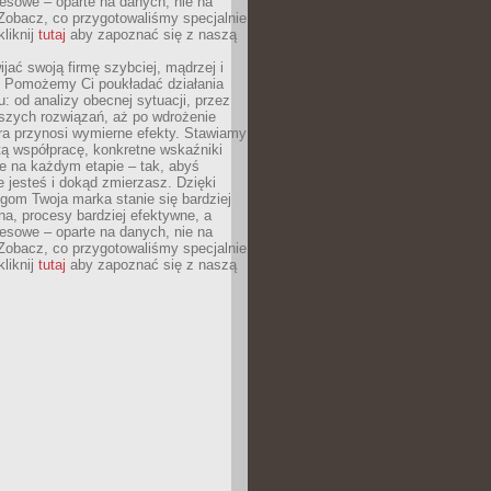
esowe – oparte na danych, nie na
Zobacz, co przygotowaliśmy specjalnie
kliknij
tutaj
aby zapoznać się z naszą
jać swoją firmę szybciej, mądrzej i
 Pomożemy Ci poukładać działania
u: od analizy obecnej sytuacji, przez
szych rozwiązań, aż po wdrożenie
tóra przynosi wymierne efekty. Stawiamy
tą współpracę, konkretne wskaźniki
e na każdym etapie – tak, abyś
ie jesteś i dokąd zmierzasz. Dzięki
gom Twoja marka stanie się bardziej
a, procesy bardziej efektywne, a
esowe – oparte na danych, nie na
Zobacz, co przygotowaliśmy specjalnie
kliknij
tutaj
aby zapoznać się z naszą