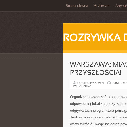
Archiwum
Strona główna
Artykuł
ROZRYWKA 
WARSZAWA: MIAST
PRZYSZŁOŚCIĄ!
POSTED BY ADMIN
POSTED ON
WYŁĄCZONA
Organizacja wydarzeń, koncertów 
odpowiedniej lokalizacji czy zapr
odgrywa technologia, która pomaga
Jeśli szukasz nowoczesnych rozwi
warto zwrócić uwagę na coraz po