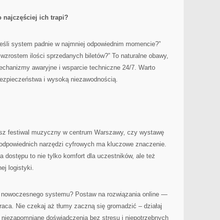
najczęściej ich trapi?
 jeśli system padnie w najmniej odpowiednim momencie?”
 wzrostem ilości sprzedanych biletów?” To naturalne obawy,
echanizmy awaryjne i wsparcie techniczne 24/7. Warto
 bezpieczeństwa i wysoką niezawodnością.
jesz festiwal muzyczny w centrum Warszawy, czy wystawę
r odpowiednich narzędzi cyfrowych ma kluczowe znaczenie.
 dostępu to nie tylko komfort dla uczestników, ale też
j logistyki.
 nowoczesnego systemu? Postaw na rozwiązania online —
raca. Nie czekaj aż tłumy zaczną się gromadzić – działaj
m niezapomniane doświadczenia bez stresu i niepotrzebnych