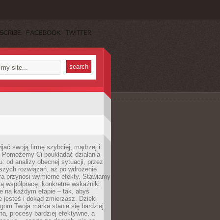
SCRIBE
FACEBOOK
TWITTER
jać swoją firmę szybciej, mądrzej i
 Pomożemy Ci poukładać działania
u: od analizy obecnej sytuacji, przez
szych rozwiązań, aż po wdrożenie
tóra przynosi wymierne efekty. Stawiamy
tą współpracę, konkretne wskaźniki
e na każdym etapie – tak, abyś
ie jesteś i dokąd zmierzasz. Dzięki
gom Twoja marka stanie się bardziej
a, procesy bardziej efektywne, a