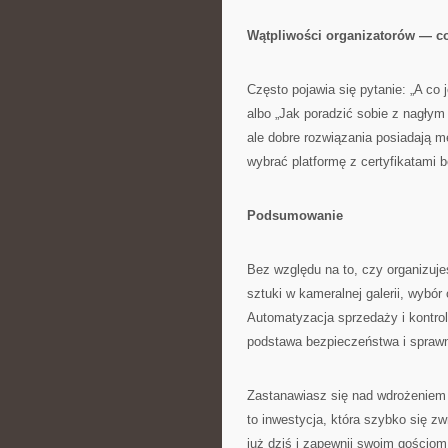
Wątpliwości organizatorów — co 
Często pojawia się pytanie: „A co
albo „Jak poradzić sobie z nagłym
ale dobre rozwiązania posiadają m
wybrać platformę z certyfikatami
Podsumowanie
Bez względu na to, czy organizu
sztuki w kameralnej galerii, wybó
Automatyzacja sprzedaży i kontrola
podstawa bezpieczeństwa i sprawne
Zastanawiasz się nad wdrożeniem
to inwestycja, która szybko się zw
już dziś i zapewnij swoim gościo