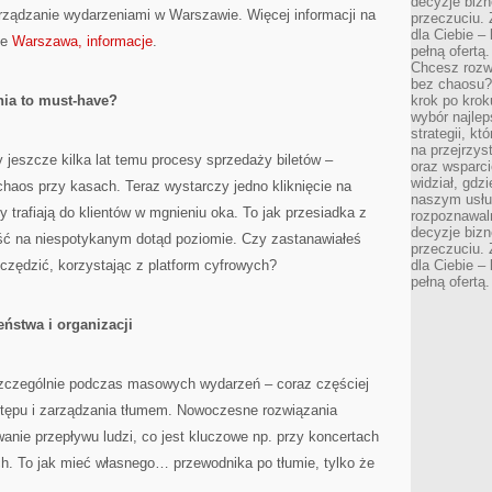
decyzje bizn
zarządzanie wydarzeniami w Warszawie. Więcej informacji na
przeczuciu. 
dla Ciebie – 
ie
Warszawa, informacje
.
pełną ofertą.
Chcesz rozwi
bez chaosu?
ia to must-have?
krok po krok
wybór najlep
strategii, k
na przejrzys
 jeszcze kilka lat temu procesy sprzedaży biletów –
oraz wsparci
widział, gdz
 chaos przy kasach. Teraz wystarczy jedno kliknięcie na
naszym usłu
y trafiają do klientów w mgnieniu oka. To jak przesiadka z
rozpoznawaln
decyzje bizn
ość na niespotykanym dotąd poziomie. Czy zastanawiałeś
przeczuciu. 
czędzić, korzystając z platform cyfrowych?
dla Ciebie – 
pełną ofertą.
ństwa i organizacji
zczególnie podczas masowych wydarzeń – coraz częściej
stępu i zarządzania tłumem. Nowoczesne rozwiązania
anie przepływu ludzi, co jest kluczowe np. przy koncertach
. To jak mieć własnego… przewodnika po tłumie, tylko że