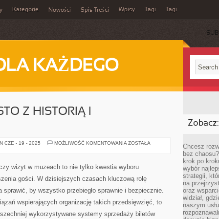
Kategorie
Wpisy
Tagi
Tagi
y
Nowości
Spis Treści
SUB
DLA KAŻDEGO
O Z HISTORIĄ I
Zobacz:
WARSZAWA:
 CZE - 19 - 2025
MOŻLIWOŚĆ KOMENTOWANIA
ZOSTAŁA
Chcesz rozwi
MIASTO
bez chaosu?
Z
HISTORIĄ
krok po krok
I
czy wizyt w muzeach to nie tylko kwestia wyboru
wybór najlep
PRZYSZŁOŚCIĄ!
strategii, k
oszenia gości. W dzisiejszych czasach kluczową rolę
na przejrzys
 sprawić, by wszystko przebiegło sprawnie i bezpiecznie.
oraz wsparci
widział, gdz
ązań wspierających organizację takich przedsięwzięć, to
naszym usłu
rozpoznawaln
wszechniej wykorzystywane systemy sprzedaży biletów