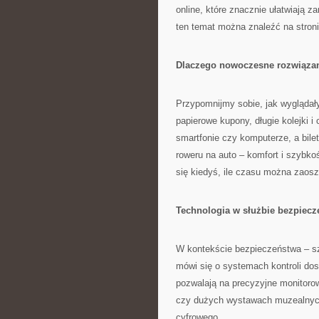
online, które znacznie ułatwiają 
ten temat można znaleźć na stron
Dlaczego nowoczesne rozwiązan
Przypomnijmy sobie, jak wyglądały
papierowe kupony, długie kolejki i
smartfonie czy komputerze, a bilet
roweru na auto – komfort i szybk
się kiedyś, ile czasu można zaosz
Technologia w służbie bezpiecze
W kontekście bezpieczeństwa – s
mówi się o systemach kontroli do
pozwalają na precyzyjne monitorow
czy dużych wystawach muzealnych
cyfrowego.