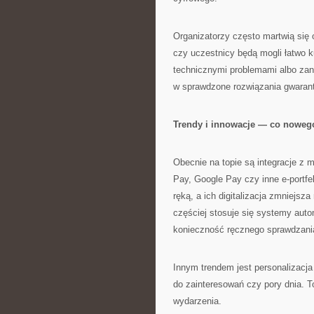
Organizatorzy często martwią się 
czy uczestnicy będą mogli łatwo ku
technicznymi problemami albo zan
w sprawdzone rozwiązania gwarant
Trendy i innowacje — co noweg
Obecnie na topie są integracje z m
Pay, Google Pay czy inne e-portf
ręką, a ich digitalizacja zmniejs
częściej stosuje się systemy aut
konieczność ręcznego sprawdzania
Innym trendem jest personalizacja
do zainteresowań czy pory dnia. To
wydarzenia.