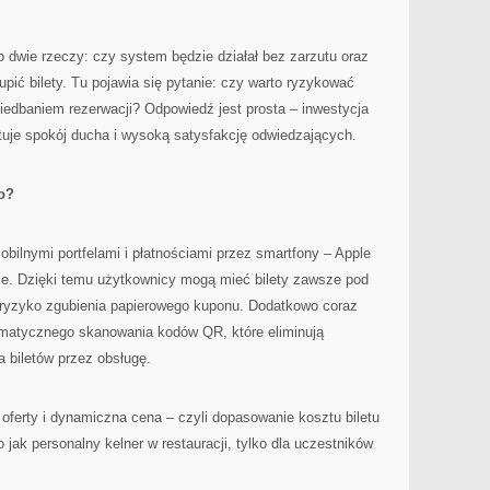
o dwie rzeczy: czy system będzie działał bez zarzutu oraz
pić bilety. Tu pojawia się pytanie: czy warto ryzykować
iedbaniem rezerwacji? Odpowiedź jest prosta – inwestycja
uje spokój ducha i wysoką satysfakcję odwiedzających.
o?
obilnymi portfelami i płatnościami przez smartfony – Apple
ele. Dzięki temu użytkownicy mogą mieć bilety zawsze pod
za ryzyko zgubienia papierowego kuponu. Dodatkowo coraz
omatycznego skanowania kodów QR, które eliminują
 biletów przez obsługę.
 oferty i dynamiczna cena – czyli dopasowanie kosztu biletu
 jak personalny kelner w restauracji, tylko dla uczestników