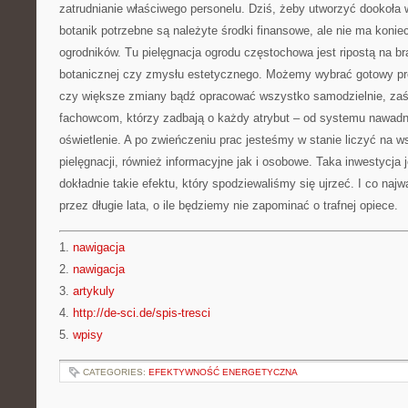
zatrudnianie właściwego personelu. Dziś, żeby utworzyć dookoła 
botanik potrzebne są należyte środki finansowe, ale nie ma koni
ogrodników. Tu pielęgnacja ogrodu częstochowa jest ripostą na b
botanicznej czy zmysłu estetycznego. Możemy wybrać gotowy pr
czy większe zmiany bądź opracować wszystko samodzielnie, zaś
fachowcom, którzy zadbają o każdy atrybut – od systemu nawadni
oświetlenie. A po zwieńczeniu prac jesteśmy w stanie liczyć na w
pielęgnacji, również informacyjne jak i osobowe. Taka inwestycja
dokładnie takie efektu, który spodziewaliśmy się ujrzeć. I co naj
przez długie lata, o ile będziemy nie zapominać o trafnej opiece.
1.
nawigacja
2.
nawigacja
3.
artykuly
4.
http://de-sci.de/spis-tresci
5.
wpisy
CATEGORIES:
EFEKTYWNOŚĆ ENERGETYCZNA