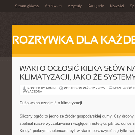
Archiwum
Kategorie
Strona główna
Artykuły
Nowości
Spi
ROZRYWKA DLA KAŻD
WARTO OGŁOSIĆ KILKA SŁÓW N
KLIMATYZACJI, JAKO ŻE SYSTEM
POSTED BY ADMIN
POSTED ON PAŹ - 12 - 2025
MOŻLIWOŚĆ 
WYŁĄCZONA
Dużo wolno oznajmić o klimatyzacji
Śliczny ogród to jedno ze źródeł gospodarskiej dumy. Czy drobny
spełniał nasze wyczekiwania i względem estetyki, jak też odnośni
Kiedyś pięknymi zieleńcami byli w stanie poszczycić się tylko wie