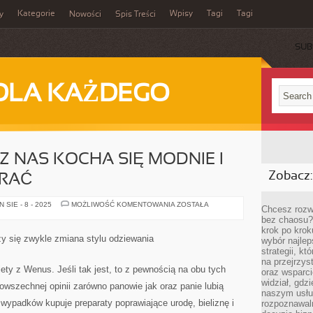
Kategorie
Wpisy
Tagi
Tagi
y
Nowości
Spis Treści
SUB
DLA KAŻDEGO
Z NAS KOCHA SIĘ MODNIE I
Zobacz:
ERAĆ
WIĘKSZA
SIE - 8 - 2025
MOŻLIWOŚĆ KOMENTOWANIA
ZOSTAŁA
Chcesz rozwi
CZĘŚĆ
bez chaosu?
Z
NAS
krok po krok
KOCHA
zy się zwykle zmiana stylu odziewania
wybór najlep
SIĘ
MODNIE
strategii, k
I
na przejrzys
GUSTOWNIE
ety z Wenus. Jeśli tak jest, to z pewnością na obu tych
oraz wsparci
UBIERAĆ
widział, gdz
owszechnej opinii zarówno panowie jak oraz panie lubią
naszym usłu
wypadków kupuje preparaty poprawiające urodę, bieliznę i
rozpoznawaln