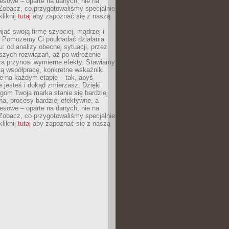
esowe – oparte na danych, nie na
Zobacz, co przygotowaliśmy specjalnie
kliknij
tutaj
aby zapoznać się z naszą
jać swoją firmę szybciej, mądrzej i
 Pomożemy Ci poukładać działania
u: od analizy obecnej sytuacji, przez
szych rozwiązań, aż po wdrożenie
tóra przynosi wymierne efekty. Stawiamy
tą współpracę, konkretne wskaźniki
e na każdym etapie – tak, abyś
ie jesteś i dokąd zmierzasz. Dzięki
gom Twoja marka stanie się bardziej
a, procesy bardziej efektywne, a
esowe – oparte na danych, nie na
Zobacz, co przygotowaliśmy specjalnie
kliknij
tutaj
aby zapoznać się z naszą