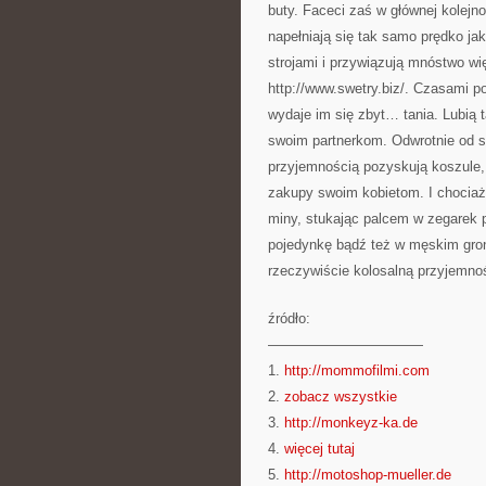
buty. Faceci zaś w głównej kolejno
napełniają się tak samo prędko jak
strojami i przywiązują mnóstwo wi
http://www.swetry.biz/. Czasami 
wydaje im się zbyt… tania. Lubią 
swoim partnerkom. Odwrotnie od 
przyjemnością pozyskują koszule, 
zakupy swoim kobietom. I chociaż 
miny, stukając palcem w zegarek p
pojedynkę bądź też w męskim groni
rzeczywiście kolosalną przyjemno
źródło:
———————————
1.
http://mommofilmi.com
2.
zobacz wszystkie
3.
http://monkeyz-ka.de
4.
więcej tutaj
5.
http://motoshop-mueller.de