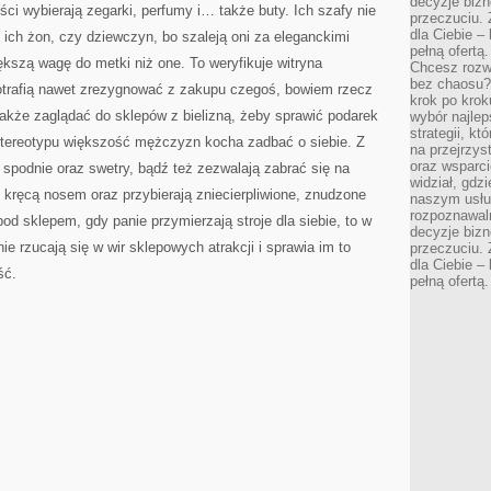
decyzje bizn
ści wybierają zegarki, perfumy i… także buty. Ich szafy nie
przeczuciu. 
dla Ciebie – 
 ich żon, czy dziewczyn, bo szaleją oni za eleganckimi
pełną ofertą.
ększą wagę do metki niż one. To weryfikuje witryna
Chcesz rozwi
bez chaosu?
potrafią nawet zrezygnować z zakupu czegoś, bowiem rzecz
krok po krok
także zaglądać do sklepów z bielizną, żeby sprawić podarek
wybór najlep
strategii, k
stereotypu większość mężczyzn kocha zadbać o siebie. Z
na przejrzys
oraz wsparci
spodnie oraz swetry, bądź też zezwalają zabrać się na
widział, gdz
kręcą nosem oraz przybierają zniecierpliwione, znudzone
naszym usłu
rozpoznawaln
od sklepem, gdy panie przymierzają stroje dla siebie, to w
decyzje bizn
e rzucają się w wir sklepowych atrakcji i sprawia im to
przeczuciu. 
dla Ciebie – 
ść.
pełną ofertą.