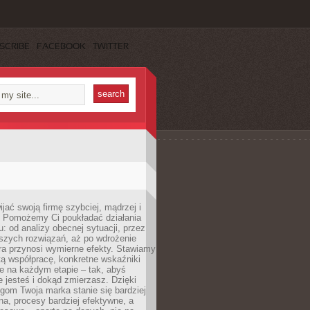
SCRIBE
FACEBOOK
TWITTER
jać swoją firmę szybciej, mądrzej i
 Pomożemy Ci poukładać działania
u: od analizy obecnej sytuacji, przez
szych rozwiązań, aż po wdrożenie
tóra przynosi wymierne efekty. Stawiamy
tą współpracę, konkretne wskaźniki
e na każdym etapie – tak, abyś
ie jesteś i dokąd zmierzasz. Dzięki
gom Twoja marka stanie się bardziej
a, procesy bardziej efektywne, a