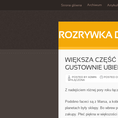
Archiwum
Strona główna
Artykuł
ROZRYWKA 
WIĘKSZA CZĘŚĆ 
GUSTOWNIE UBI
POSTED BY ADMIN
POSTED ON 
WYŁĄCZONA
Z nadejściem różnej pory roku łąc
Podobno faceci są z Marsa, a kobi
planetach były sklepy. Bo wbrew p
zakupy. Płeć piękna w większości 