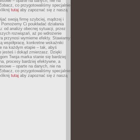
esowe – oparte na danych, nie na
Zobacz, co przygotowaliśmy specjalnie
kliknij
tutaj
aby zapoznać się z naszą
jać swoją firmę szybciej, mądrzej i
 Pomożemy Ci poukładać działania
u: od analizy obecnej sytuacji, przez
szych rozwiązań, aż po wdrożenie
tóra przynosi wymierne efekty. Stawiamy
tą współpracę, konkretne wskaźniki
e na każdym etapie – tak, abyś
ie jesteś i dokąd zmierzasz. Dzięki
gom Twoja marka stanie się bardziej
a, procesy bardziej efektywne, a
esowe – oparte na danych, nie na
Zobacz, co przygotowaliśmy specjalnie
kliknij
tutaj
aby zapoznać się z naszą