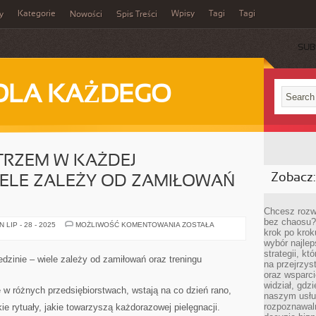
Kategorie
Wpisy
Tagi
Tagi
y
Nowości
Spis Treści
SUB
DLA KAŻDEGO
TRZEM W KAŻDEJ
Zobacz:
WIELE ZALEŻY OD ZAMIŁOWAŃ
Chcesz rozwi
bez chaosu?
WOLNO
LIP - 28 - 2025
MOŻLIWOŚĆ KOMENTOWANIA
ZOSTAŁA
krok po krok
BYĆ
MISTRZEM
wybór najlep
W
strategii, k
KAŻDEJ
zinie – wiele zależy od zamiłowań oraz treningu
DYSCYPLINIE
na przejrzys
–
oraz wsparci
WIELE
widział, gdz
ZALEŻY
e w różnych przedsiębiorstwach, wstają na co dzień rano,
OD
naszym usłu
ZAMIŁOWAŃ
rozpoznawaln
e rytuały, jakie towarzyszą każdorazowej pielęgnacji.
ORAZ