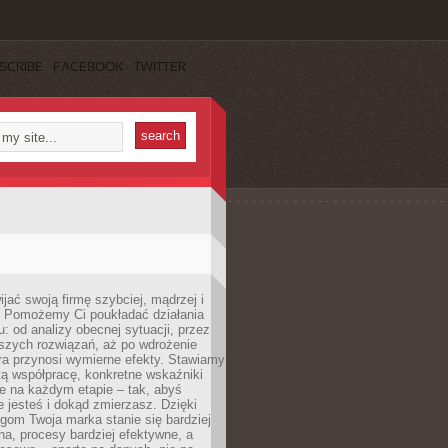
SCRIBE
FACEBOOK
TWITTER
jać swoją firmę szybciej, mądrzej i
 Pomożemy Ci poukładać działania
u: od analizy obecnej sytuacji, przez
szych rozwiązań, aż po wdrożenie
tóra przynosi wymierne efekty. Stawiamy
tą współpracę, konkretne wskaźniki
e na każdym etapie – tak, abyś
ie jesteś i dokąd zmierzasz. Dzięki
gom Twoja marka stanie się bardziej
a, procesy bardziej efektywne, a