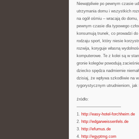
Niewątpliwie po pewnym czasie uda
utrzymania domu i wszystkich rozr
na ogół ośmiu – wracają do domu, 
pewnym czasie dla typowego człowi
konsumują trunek, co prowadzi do 
rodzaju sport, który niesie korzyst
rozwija, koryguje własną wydolnoś
komputerowe. Te z kolei są w st
gronie kolegów powodują zacieśnien
dziecko spędza nadmiernie niemało
dzisiaj, że wpływa szkodliwie na 
rygorystycznym utrudnieniom, jak 
źródło:
———————————
1.
http://easy-hotel-forchheim.de
2.
http://edgarweissenfels.de
3.
http://efumus.de
4.
http://egyptmg.com