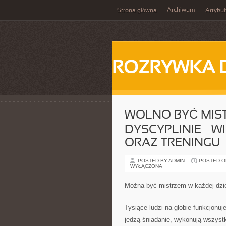
Archiwum
Strona główna
Artykuł
ROZRYWKA 
WOLNO BYĆ MIS
DYSCYPLINIE – 
ORAZ TRENINGU
POSTED BY ADMIN
POSTED ON 
WYŁĄCZONA
Można być mistrzem w każdej dzied
Tysiące ludzi na globie funkcjonuj
jedzą śniadanie, wykonują wszystki