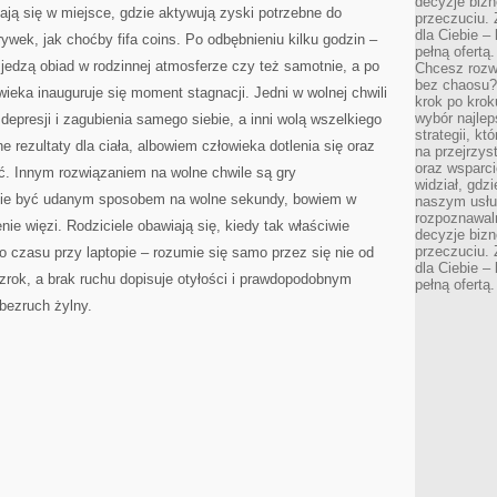
decyzje bizn
TRENINGU
ją się w miejsce, gdzie aktywują zyski potrzebne do
przeczuciu. 
dla Ciebie – 
ywek, jak choćby fifa coins. Po odbębnieniu kilku godzin –
pełną ofertą.
jedzą obiad w rodzinnej atmosferze czy też samotnie, a po
Chcesz rozwi
bez chaosu?
eka inauguruje się moment stagnacji. Jedni w wolnej chwili
krok po krok
wybór najlep
depresji i zagubienia samego siebie, a inni wolą wszelkiego
strategii, k
ne rezultaty dla ciała, albowiem człowieka dotlenia się oraz
na przejrzys
oraz wsparci
ć. Innym rozwiązaniem na wolne chwile są gry
widział, gdz
anie być udanym sposobem na wolne sekundy, bowiem w
naszym usłu
rozpoznawaln
ie więzi. Rodziciele obawiają się, kiedy tak właściwie
decyzje bizn
przeczuciu. 
 czasu przy laptopie – rozumie się samo przez się nie od
dla Ciebie – 
wzrok, a brak ruchu dopisuje otyłości i prawdopodobnym
pełną ofertą.
bezruch żylny.