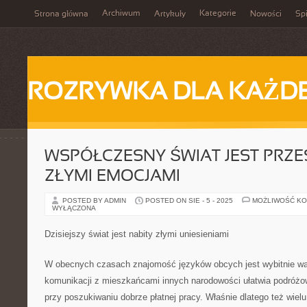
Archiwum
Kategorie
Strona główna
Artykuły
Nowości
Spi
ROZRYWKA DLA KAŻD
WSPÓŁCZESNY ŚWIAT JEST PRZE
ZŁYMI EMOCJAMI
POSTED BY ADMIN
POSTED ON SIE - 5 - 2025
MOŻLIWOŚĆ K
WYŁĄCZONA
Dzisiejszy świat jest nabity złymi uniesieniami
W obecnych czasach znajomość języków obcych jest wybitnie w
komunikacji z mieszkańcami innych narodowości ułatwia podróżow
przy poszukiwaniu dobrze płatnej pracy. Właśnie dlatego też wielu