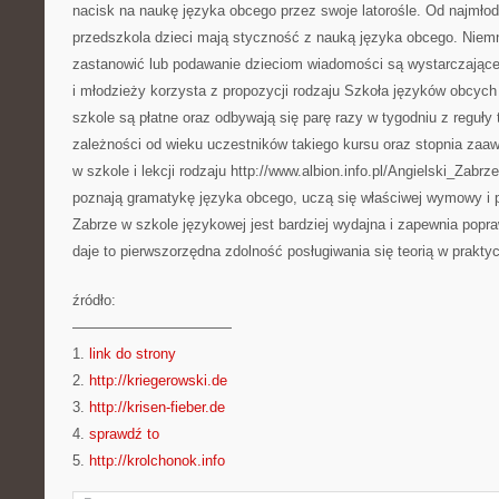
nacisk na naukę języka obcego przez swoje latorośle. Od najmłod
przedszkola dzieci mają styczność z nauką języka obcego. Niemn
zastanowić lub podawanie dzieciom wiadomości są wystarczające 
i młodzieży korzysta z propozycji rodzaju Szkoła języków obcych 
szkole są płatne oraz odbywają się parę razy w tygodniu z reguły 
zależności od wieku uczestników takiego kursu oraz stopnia zaa
w szkole i lekcji rodzaju http://www.albion.info.pl/Angielski_Zabrz
poznają gramatykę języka obcego, uczą się właściwej wymowy i 
Zabrze w szkole językowej jest bardziej wydajna i zapewnia popra
daje to pierwszorzędna zdolność posługiwania się teorią w prakty
źródło:
———————————
1.
link do strony
2.
http://kriegerowski.de
3.
http://krisen-fieber.de
4.
sprawdź to
5.
http://krolchonok.info