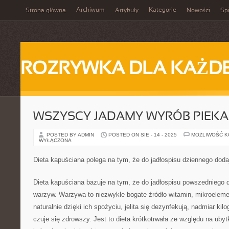
Archiwum
Kategorie
Strona główna
Artykuły
Nowości
Spi
ROZRYWKA DLA KAŻD
WSZYSCY JADAMY WYRÓB PIEKA
POSTED BY ADMIN
POSTED ON SIE - 14 - 2025
MOŻLIWOŚĆ 
WYŁĄCZONA
Dieta kapuściana polega na tym, że do jadłospisu dziennego doda
Dieta kapuściana bazuje na tym, że do jadłospisu powszedniego d
warzyw. Warzywa to niezwykle bogate źródło witamin, mikroeleme
naturalnie dzięki ich spożyciu, jelita się dezynfekują, nadmiar ki
czuje się zdrowszy. Jest to dieta krótkotrwała ze względu na ubyt