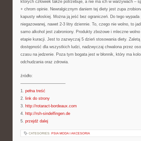
których człowiek także potrzebuje, a nie ma ich w warzywach – 
+ chrom opinie. Newralgicznym daniem tej diety jest zupa zrobio
kapusty włoskiej. Można ją jeść bez ograniczeń. Do tego wypada 
niegazowanej, nawet 2-3 litry dziennie. To, czego nie wolno, to ja
samo alkohol jest zabroniony. Produkty zbożowe i mleczne wolno
etapie kuracji. Jest to zazwyczaj 5 dzień stosowania diety. Zaletą 
dostępność dla wszystkich ludzi, nadzwyczaj chwalona przez os
czasu na jedzenie. Poza tym bogata jest w błonnik, który ma kol
odchudzania oraz zdrowia.
źródło:
———————————
1.
pełna treść
2.
link do strony
3.
http://rotaract-bordeaux.com
4.
http://rsh-sindelfingen.de
5.
przejdź dalej
CATEGORIES:
PSIA MODA I AKCESORIA