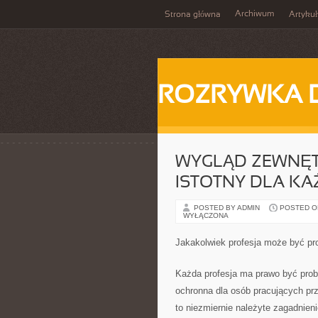
Archiwum
Strona główna
Artykuł
ROZRYWKA 
WYGLĄD ZEWNĘTR
ISTOTNY DLA KA
POSTED BY ADMIN
POSTED ON 
WYŁĄCZONA
Jakakolwiek profesja może być pr
Każda profesja ma prawo być probl
ochronna dla osób pracujących prz
to niezmiernie należyte zagadnieni