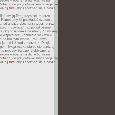
esowe – oparte na danych, nie na
Zobacz, co przygotowaliśmy specjalnie
kliknij
tutaj
aby zapoznać się z naszą
jać swoją firmę szybciej, mądrzej i
 Pomożemy Ci poukładać działania
u: od analizy obecnej sytuacji, przez
szych rozwiązań, aż po wdrożenie
tóra przynosi wymierne efekty. Stawiamy
tą współpracę, konkretne wskaźniki
e na każdym etapie – tak, abyś
ie jesteś i dokąd zmierzasz. Dzięki
gom Twoja marka stanie się bardziej
a, procesy bardziej efektywne, a
esowe – oparte na danych, nie na
Zobacz, co przygotowaliśmy specjalnie
kliknij
tutaj
aby zapoznać się z naszą