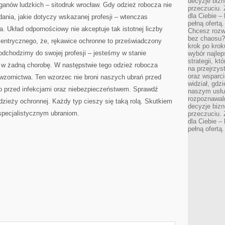
decyzje bizn
ganów ludzkich – sitodruk wrocław. Gdy odzież robocza nie
przeczuciu. 
dla Ciebie – 
dania, jakie dotyczy wskazanej profesji – wtenczas
pełną ofertą.
. Układ odpornościowy nie akceptuje tak istotnej liczby
Chcesz rozwi
bez chaosu?
centrycznego, że, rękawice ochronne to przeświadczony
krok po krok
podchodzimy do swojej profesji – jesteśmy w stanie
wybór najlep
strategii, k
w żadną chorobę. W następstwie tego odzież robocza
na przejrzys
oraz wsparci
ł wzornictwa. Ten wzorzec nie broni naszych ubrań przed
widział, gdz
ło przed infekcjami oraz niebezpieczeństwem. Sprawdź
naszym usłu
rozpoznawaln
odzieży ochronnej. Każdy typ cieszy się taką rolą. Skutkiem
decyzje bizn
 specjalistycznym ubraniom.
przeczuciu. 
dla Ciebie – 
pełną ofertą.