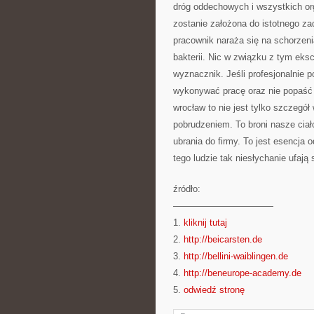
dróg oddechowych i wszystkich or
zostanie założona do istotnego za
pracownik naraża się na schorzenia
bakterii. Nic w związku z tym eks
wyznacznik. Jeśli profesjonalnie 
wykonywać pracę oraz nie popaść 
wrocław to nie jest tylko szczegó
pobrudzeniem. To broni nasze cia
ubrania do firmy. To jest esencja 
tego ludzie tak niesłychanie ufają
źródło:
———————————
1.
kliknij tutaj
2.
http://beicarsten.de
3.
http://bellini-waiblingen.de
4.
http://beneurope-academy.de
5.
odwiedź stronę