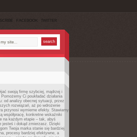
SCRIBE
FACEBOOK
TWITTER
jać swoją firmę szybciej, mądrzej i
 Pomożemy Ci poukładać działania
u: od analizy obecnej sytuacji, przez
szych rozwiązań, aż po wdrożenie
tóra przynosi wymierne efekty. Stawiamy
tą współpracę, konkretne wskaźniki
e na każdym etapie – tak, abyś
ie jesteś i dokąd zmierzasz. Dzięki
gom Twoja marka stanie się bardziej
a, procesy bardziej efektywne, a