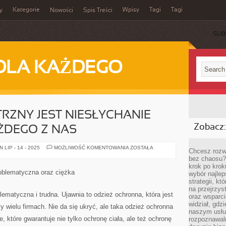
Kategorie
Wpisy
Tagi
Tagi
y
Nowości
Spis Treści
SUB
DLA KAŻDEGO
ZNY JEST NIESŁYCHANIE
Zobacz:
ŻDEGO Z NAS
WYGLĄD
LIP - 14 - 2025
MOŻLIWOŚĆ KOMENTOWANIA
ZOSTAŁA
Chcesz rozwi
ZEWNĘTRZNY
bez chaosu?
JEST
NIESŁYCHANIE
krok po krok
ISTOTNY
oblematyczna oraz ciężka
wybór najlep
DLA
KAŻDEGO
strategii, k
Z
na przejrzys
NAS
ematyczna i trudna. Ujawnia to odzież ochronna, która jest
oraz wsparci
widział, gdz
y wielu firmach. Nie da się ukryć, ale taka odzież ochronna
naszym usłu
e, które gwarantuje nie tylko ochronę ciała, ale też ochronę
rozpoznawaln