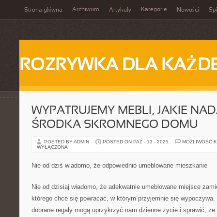
Archiwum
Kategorie
Strona główna
Artykuły
Nowości
Spi
ROZRYWKA DLA KAŻD
WYPATRUJEMY MEBLI, JAKIE NAD
ŚRODKA SKROMNEGO DOMU
POSTED BY ADMIN
POSTED ON PAŹ - 13 - 2025
MOŻLIWOŚĆ 
WYŁĄCZONA
Nie od dziś wiadomo, że odpowiednio umeblowane mieszkanie
Nie od dzisiaj wiadomo, że adekwatnie umeblowane miejsce zami
którego chce się powracać, w którym przyjemnie się wypoczywa. 
dobrane regały mogą uprzykrzyć nam dzienne życie i sprawić, że