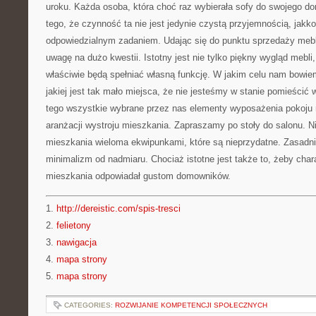
uroku. Każda osoba, która choć raz wybierała sofy do swojego d
tego, że czynność ta nie jest jedynie czystą przyjemnością, jakko
odpowiedzialnym zadaniem. Udając się do punktu sprzedaży me
uwagę na dużo kwestii. Istotny jest nie tylko piękny wygląd mebli
właściwie będą spełniać własną funkcję. W jakim celu nam bowi
jakiej jest tak mało miejsca, że nie jesteśmy w stanie pomieścić
tego wszystkie wybrane przez nas elementy wyposażenia pokoju
aranżacji wystroju mieszkania. Zapraszamy po stoły do salonu. N
mieszkania wieloma ekwipunkami, które są nieprzydatne. Zasadn
minimalizm od nadmiaru. Chociaż istotne jest także to, żeby cha
mieszkania odpowiadał gustom domowników.
1.
http://dereistic.com/spis-tresci
2.
felietony
3.
nawigacja
4.
mapa strony
5.
mapa strony
CATEGORIES:
ROZWIJANIE KOMPETENCJI SPOŁECZNYCH