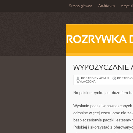
Archiwum
Strona główna
Artykuł
ROZRYWKA 
WYPOŻYCZANIE A
POSTED BY ADMIN
POSTED ON 
WYŁĄCZONA
Na polskim rynku jest dużo firm f
Wysłanie paczki w nowoczesnych 
odrobinę więcej czasu oraz nie z
bezpieczeństwie paczki jesteśmy 
Polskiej i skorzystać z oferowany