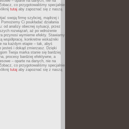
esowe – oparte na danych, nie na
Zobacz, co przygotowaliśmy specjalnie
kliknij
tutaj
aby zapoznać się z naszą
jać swoją firmę szybciej, mądrzej i
 Pomożemy Ci poukładać działania
u: od analizy obecnej sytuacji, przez
szych rozwiązań, aż po wdrożenie
tóra przynosi wymierne efekty. Stawiamy
tą współpracę, konkretne wskaźniki
e na każdym etapie – tak, abyś
ie jesteś i dokąd zmierzasz. Dzięki
gom Twoja marka stanie się bardziej
a, procesy bardziej efektywne, a
esowe – oparte na danych, nie na
Zobacz, co przygotowaliśmy specjalnie
kliknij
tutaj
aby zapoznać się z naszą