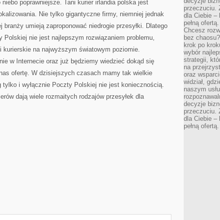
decyzje bizn
niebo poprawniejsze. Tani kurier irlandia polska jest
przeczuciu. 
kalizowania. Nie tylko gigantyczne firmy, niemniej jednak
dla Ciebie – 
pełną ofertą.
ej branży umieją zaproponować niedrogie przesyłki. Dlatego
Chcesz rozwi
y Polskiej nie jest najlepszym rozwiązaniem problemu,
bez chaosu?
krok po krok
i kurierskie na najwyższym światowym poziomie.
wybór najlep
strategii, k
nie w Internecie oraz już będziemy wiedzieć dokąd się
na przejrzys
nas ofertę. W dzisiejszych czasach mamy tak wielkie
oraz wsparci
widział, gdz
 tylko i wyłącznie Poczty Polskiej nie jest koniecznością.
naszym usłu
erów dają wiele rozmaitych rodzajów przesyłek dla
rozpoznawaln
decyzje bizn
przeczuciu. 
dla Ciebie – 
pełną ofertą.