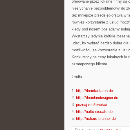
oferowane przez lokalne firmy są o 
niesłychanie bezproblemowy do zlo
też mniejsze przedsiębiorstwa w t
również korzystanie z usług Poczt
kiedy pod nosem posiadamy usług
Wystarczy jedynie krótkie rozezna
udać, by wybrać bardzo dobrą dla 
możliwości, że korzystanie z usług
Konkurencyjne ceny lokalnych kuri
sztampowego klienta.
źródło:
———————————
1.
http://rheinfanfaren.de
2.
http://rheinlandesigner.de
3.
poznaj możliwości
4.
http://rialto-eiscafe.de
5.
http://richard-brunner.de
CATEGORIES:
RODZAJE RYB