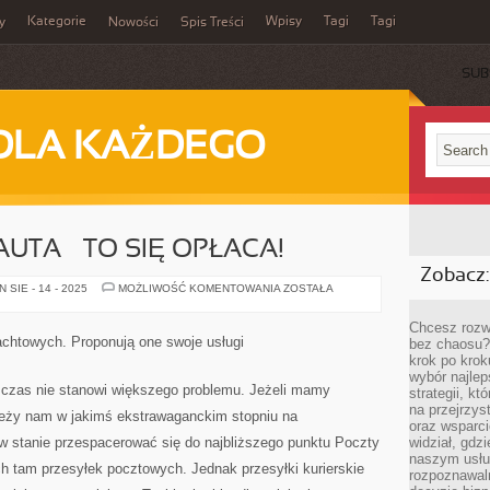
Kategorie
Wpisy
Tagi
Tagi
y
Nowości
Spis Treści
SUB
DLA KAŻDEGO
UTA – TO SIĘ OPŁACA!
Zobacz:
WYPOŻYCZANIE
SIE - 14 - 2025
MOŻLIWOŚĆ KOMENTOWANIA
ZOSTAŁA
AUTA
–
TO
Chcesz rozwi
SIĘ
rachtowych. Proponują one swoje usługi
bez chaosu?
OPŁACA!
krok po krok
wybór najlep
czas nie stanowi większego problemu. Jeżeli mamy
strategii, k
na przejrzys
ależy nam w jakimś ekstrawaganckim stopniu na
oraz wsparci
w stanie przespacerować się do najbliższego punktu Poczty
widział, gdz
naszym usłu
ch tam przesyłek pocztowych. Jednak przesyłki kurierskie
rozpoznawaln