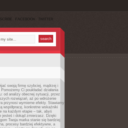
SCRIBE
FACEBOOK
TWITTER
jać swoją firmę szybciej, mądrzej i
 Pomożemy Ci poukładać działania
u: od analizy obecnej sytuacji, przez
szych rozwiązań, aż po wdrożenie
tóra przynosi wymierne efekty. Stawiamy
tą współpracę, konkretne wskaźniki
e na każdym etapie – tak, abyś
ie jesteś i dokąd zmierzasz. Dzięki
gom Twoja marka stanie się bardziej
a, procesy bardziej efektywne, a