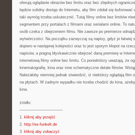
oferują oglądanie obrazów bez limitu oraz bez zbędnych ogranic
będzie solidny dostęp do Internetu, aby film zdołał się buforować 
taki wymóg trzeba uskutecznić. Tutaj filmy online bez limitów ró
segmentem przy portalach z filmami oraz serialami online. To natura
osób czeka z obejrzeniem filmu. Nie zawsze po premierze odnajdz
wytwórczości. Na początku zazwyczaj są napisy, gdyż je łatwiej s
dopiero w następnej kolejności oraz to jest sporym kłopot na rzecz
napisów, a pragną błyskawicznie obejrzeć daną premierę w Intern
internetową filmy online bez limitu. Co poniektórzy uważają, że ogl
kinematografię, kina oraz inne schematyczne detale filmów. Wstąp
Należałoby niemniej jednak stwierdzić, iż niektórzy oglądają film 
na płytach. W żadnym wypadku nie trzeba chodzić do kina, ażeby
kina.
źródło:
———————————
1.
kliknij aby przejść
2.
http://es-funkelt.de
3.
kliknij aby zobaczyć