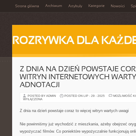
Archiwum
Kategorie
Strona główna
Artykuły
Nowości
Spi
ROZRYWKA DLA KAŻD
Z DNIA NA DZIEŃ POWSTAJE COR
WITRYN INTERNETOWYCH WART
ADNOTACJI
POSTED BY ADMIN
POSTED ON LIP - 29 - 2025
MOŻLIWOŚĆ 
WYŁĄCZONA
Z dnia na dzień powstaje coraz to więcej witryn wartych uwagi
Nie powinniśmy już wychodzić z mieszkania, ażeby obejrzeć orygi
wypożyczać filmów. Co poniektóre wypożyczalnie funkcjonują onl