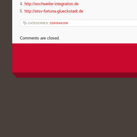
4.
http://eschweiler-integration.de
5.
http://etsv-fortuna-glueckstadt.de
CATEGORIES:
DSKRAKOW
Comments are closed.