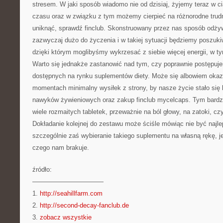
stresem. W jaki sposób wiadomo nie od dzisiaj, żyjemy teraz w c
czasu oraz w związku z tym możemy cierpieć na różnorodne trud
uniknąć, sprawdź finclub. Skonstruowany przez nas sposób odżyw
zazwyczaj dużo do życzenia i w takiej sytuacji będziemy poszuk
dzięki którym moglibyśmy wykrzesać z siebie więcej energii, w t
Warto się jednakże zastanowić nad tym, czy poprawnie postępuje
dostępnych na rynku suplementów diety. Może się albowiem oka
momentach minimalny wysiłek z strony, by nasze życie stało się 
nawyków żywieniowych oraz zakup finclub mycelcaps. Tym bardzi
wiele rozmaitych tabletek, przeważnie na ból głowy, na zatoki, czy
Dokładanie kolejnej do zestawu może ściśle mówiąc nie być naj
szczególnie zaś wybieranie takiego suplementu na własną rękę, je
czego nam brakuje.
źródło:
———————————
1.
http://seahillfarm.com
2.
http://second-decay-fanclub.de
3.
zobacz wszystkie