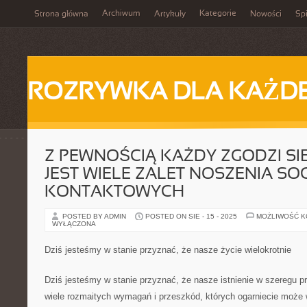
Archiwum
Kategorie
Strona główna
Artykuły
Nowości
Spi
ROZRYWKA DLA KAŻD
Z PEWNOŚCIĄ KAŻDY ZGODZI SIĘ
JEST WIELE ZALET NOSZENIA S
KONTAKTOWYCH
POSTED BY ADMIN
POSTED ON SIE - 15 - 2025
MOŻLIWOŚĆ 
WYŁĄCZONA
Dziś jesteśmy w stanie przyznać, że nasze życie wielokrotnie
Dziś jesteśmy w stanie przyznać, że nasze istnienie w szeregu 
wiele rozmaitych wymagań i przeszkód, których ogarniecie może