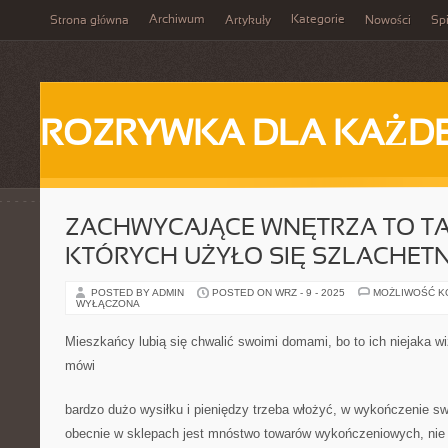
Archiwum
Kategorie
Strona główna
Artykuły
Nowości
Spi
ROZRYWKA DLA KAŻD
ZACHWYCAJĄCE WNĘTRZA TO TA
KTÓRYCH UŻYŁO SIĘ SZLACHET
POSTED BY ADMIN
POSTED ON WRZ - 9 - 2025
MOŻLIWOŚĆ 
WYŁĄCZONA
Mieszkańcy lubią się chwalić swoimi domami, bo to ich niejaka wi
mówi
bardzo dużo wysiłku i pieniędzy trzeba włożyć, w wykończenie 
obecnie w sklepach jest mnóstwo towarów wykończeniowych, nie 