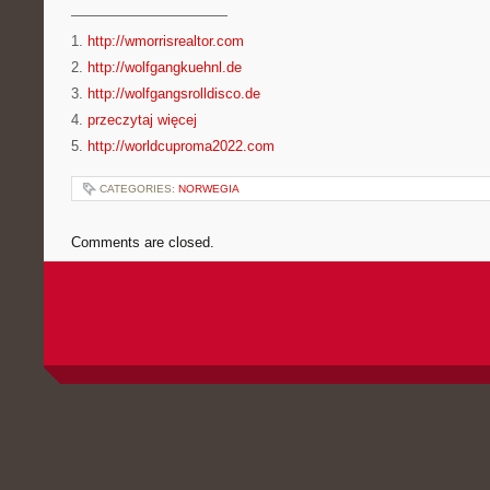
———————————
1.
http://wmorrisrealtor.com
2.
http://wolfgangkuehnl.de
3.
http://wolfgangsrolldisco.de
4.
przeczytaj więcej
5.
http://worldcuproma2022.com
CATEGORIES:
NORWEGIA
Comments are closed.