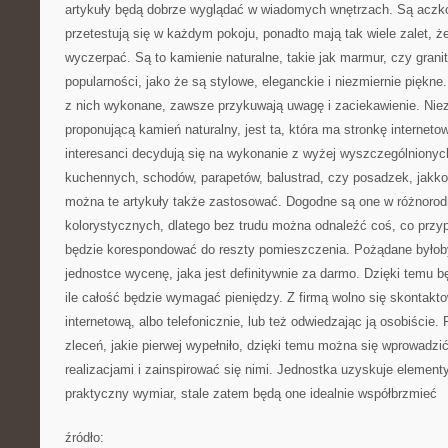
artykuły będą dobrze wyglądać w wiadomych wnętrzach. Są aczkolw
przetestują się w każdym pokoju, ponadto mają tak wiele zalet, ż
wyczerpać. Są to kamienie naturalne, takie jak marmur, czy grani
popularności, jako że są stylowe, eleganckie i niezmiernie piękne.
z nich wykonane, zawsze przykuwają uwagę i zaciekawienie. Niez
proponującą kamień naturalny, jest ta, która ma stronkę internet
interesanci decydują się na wykonanie z wyżej wyszczególnionyc
kuchennych, schodów, parapetów, balustrad, czy posadzek, jakko
można te artykuły także zastosować. Dogodne są one w różnoro
kolorystycznych, dlatego bez trudu można odnaleźć coś, co prz
będzie korespondować do reszty pomieszczenia. Pożądane byłob
jednostce wycenę, jaka jest definitywnie za darmo. Dzięki temu bę
ile całość będzie wymagać pieniędzy. Z firmą wolno się skontakto
internetową, albo telefonicznie, lub też odwiedzając ją osobiście.
zleceń, jakie pierwej wypełniło, dzięki temu można się wprowadzi
realizacjami i zainspirować się nimi. Jednostka uzyskuje element
praktyczny wymiar, stale zatem będą one idealnie współbrzmieć
źródło: