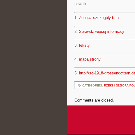
pewnik.
1.
Zobacz szczegóły tutaj
2.
Sprawdź więcej informacji
3.
teksty
4.
mapa strony
5.
http://sc-1918-grossengottern.d
CATEGORIES:
RZEKI I JEZIORA PO
Comments are closed.