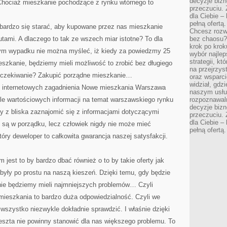
decyzje bizn
Chociaż mieszkanie pochodzące z rynku wtórnego to
przeczuciu. 
dla Ciebie – 
pełną ofertą.
 bardzo się starać, aby kupowane przez nas mieszkanie
Chcesz rozwi
utami. A dlaczego to tak ze wszech miar istotne? To dla
bez chaosu?
krok po krok
nym wypadku nie można myśleć, iż kiedy za powiedzmy 25
wybór najlep
strategii, k
eszkanie, będziemy mieli możliwość to zrobić bez długiego
na przejrzys
 oczekiwanie? Zakupić porządne mieszkanie…
oraz wsparci
widział, gdz
n internetowych zagadnienia Nowe mieszkania Warszawa
naszym usłu
ele wartościowych informacji na temat warszawskiego rynku
rozpoznawaln
decyzje bizn
 z bliska zaznajomić się z informacjami dotyczącymi
przeczuciu. 
dla Ciebie – 
 są w porządku, lecz człowiek nigdy nie może mieć
pełną ofertą.
óry deweloper to całkowita gwarancja naszej satysfakcji.
est to by bardzo dbać również o to by takie oferty jak
były po prostu na naszą kieszeń. Dzięki temu, gdy będzie
 nie będziemy mieli najmniejszych problemów… Czyli
ieszkania to bardzo duża odpowiedzialność. Czyli we
wszystko niezwykle dokładnie sprawdzić. I właśnie dzięki
eszta nie powinny stanowić dla nas większego problemu. To