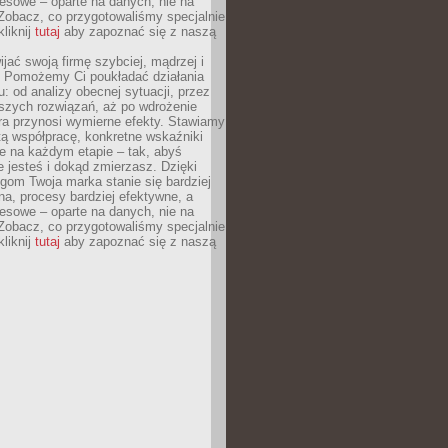
esowe – oparte na danych, nie na
Zobacz, co przygotowaliśmy specjalnie
kliknij
tutaj
aby zapoznać się z naszą
jać swoją firmę szybciej, mądrzej i
 Pomożemy Ci poukładać działania
u: od analizy obecnej sytuacji, przez
szych rozwiązań, aż po wdrożenie
tóra przynosi wymierne efekty. Stawiamy
tą współpracę, konkretne wskaźniki
e na każdym etapie – tak, abyś
ie jesteś i dokąd zmierzasz. Dzięki
gom Twoja marka stanie się bardziej
a, procesy bardziej efektywne, a
esowe – oparte na danych, nie na
Zobacz, co przygotowaliśmy specjalnie
kliknij
tutaj
aby zapoznać się z naszą