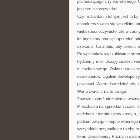
pochodzącego z rynku wtórnego. 
jeszcze nie wszystko!
Czymś bardzo istotnym jest to by
charakteryzowało się wszelkimi at
większości oczywiste, ale w żad
lat będziemy pragnęli sprzedać mi
czekania. Co zrobić, aby ukrócić
Po wpisaniu w wyszukiwarce stro
będziemy mieli okazję znaleźć wi
mieszkaniowego. Zwłaszcza należy
deweloperów. Ogólnie deweloperzy
pewności. Warto dowiedzieć się, kt
Warto zwrócić na to uwagę.
Zawsze czymś niezmiernie ważnym j
Mieszkania na sprzedaż szczecin 
nadchodził termin spłaty kredytu,
podsumowując – kupno własnego m
wszystkich przypadkach trzeba to 
temu Deweloperzy Poznań i cała r