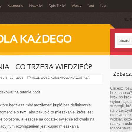
Kategorie
Wpisy
Tagi
Tagi
y
Nowości
Spis Treści
SUB
DLA KAŻDEGO
IA – CO TRZEBA WIEDZIEĆ?
Zobacz:
ZAKUP
LIS - 19 - 2025
MOŻLIWOŚĆ KOMENTOWANIA
ZOSTAŁA
MIESZKANIA
–
CO
Chcesz rozwi
TRZEBA
dzkowej na terenie Łodzi
bez chaosu?
WIEDZIEĆ?
krok po krok
wybór najlep
tóre będziesz miał możliwość kupić bez definitywnie
strategii, k
na przejrzys
mencie o tym, aby zakupić to mieszkanie, które jest
oraz wsparci
ie położone, a jeszcze na dodatek świetnie rokowało na
widział, gdz
naszym usłu
elacyjnym rozwiązaniem jest kupno mieszkania
rozpoznawaln