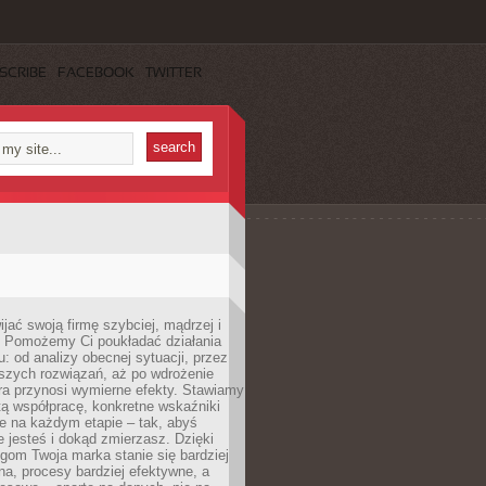
SCRIBE
FACEBOOK
TWITTER
jać swoją firmę szybciej, mądrzej i
 Pomożemy Ci poukładać działania
u: od analizy obecnej sytuacji, przez
szych rozwiązań, aż po wdrożenie
tóra przynosi wymierne efekty. Stawiamy
tą współpracę, konkretne wskaźniki
e na każdym etapie – tak, abyś
ie jesteś i dokąd zmierzasz. Dzięki
gom Twoja marka stanie się bardziej
a, procesy bardziej efektywne, a