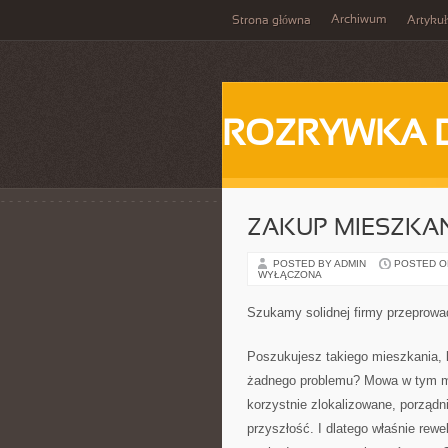
Archiwum
Strona główna
Artykuł
ROZRYWKA 
ZAKUP MIESZKAN
POSTED BY ADMIN
POSTED ON 
WYŁĄCZONA
Szukamy solidnej firmy przeprowa
Poszukujesz takiego mieszkania, k
żadnego problemu? Mowa w tym mo
korzystnie zlokalizowane, porządn
przyszłość. I dlatego właśnie rew