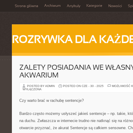
Archiwum
Kategorie
Strona główna
Artykuły
Nowości
Spi
ROZRYWKA DLA KAŻD
ZALETY POSIADANIA WE WŁAS
AKWARIUM
POSTED BY ADMIN
POSTED ON CZE - 30 - 2025
MOŻLIWOŚĆ 
WYŁĄCZONA
Czy warto brać w rachubę sentencje?
Bardzo często możemy usłyszeć jakieś sentencje – np. takie, kt
na duchu. Zwłaszcza w internecie trudno nie natknąć się na różnor
otwarcie przyznać, że akurat Sentencje są całkiem sensowne. Cho