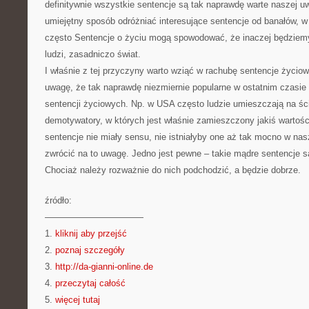
definitywnie wszystkie sentencje są tak naprawdę warte naszej 
umiejętny sposób odróżniać interesujące sentencje od banałów, w
często Sentencje o życiu mogą spowodować, że inaczej będziemy 
ludzi, zasadniczo świat.
I właśnie z tej przyczyny warto wziąć w rachubę sentencje życio
uwagę, że tak naprawdę niezmiernie popularne w ostatnim czasie
sentencji życiowych. Np. w USA często ludzie umieszczają na śc
demotywatory, w których jest właśnie zamieszczony jakiś wartośc
sentencje nie miały sensu, nie istniałyby one aż tak mocno w na
zwrócić na to uwagę. Jedno jest pewne – takie mądre sentencje s
Chociaż należy rozważnie do nich podchodzić, a będzie dobrze.
źródło:
———————————
1.
kliknij aby przejść
2.
poznaj szczegóły
3.
http://da-gianni-online.de
4.
przeczytaj całość
5.
więcej tutaj