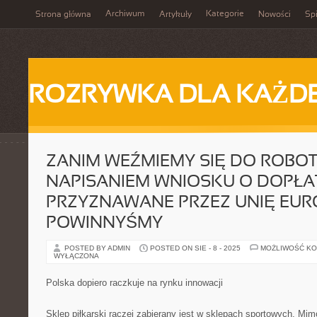
Archiwum
Kategorie
Strona główna
Artykuły
Nowości
Spi
ROZRYWKA DLA KAŻD
ZANIM WEŹMIEMY SIĘ DO ROBO
NAPISANIEM WNIOSKU O DOPŁA
PRZYZNAWANE PRZEZ UNIĘ EUR
POWINNYŚMY
POSTED BY ADMIN
POSTED ON SIE - 8 - 2025
MOŻLIWOŚĆ K
WYŁĄCZONA
Polska dopiero raczkuje na rynku innowacji
Sklep piłkarski raczej zabierany jest w sklepach sportowych. Mimo