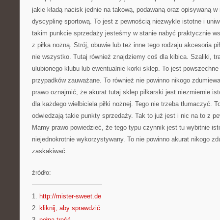
jakie kładą nacisk jednie na takową, podawaną oraz opisywaną w 
dyscyplinę sportową. To jest z pewnością niezwykle istotne i un
takim punkcie sprzedaży jesteśmy w stanie nabyć praktycznie ws
z piłka nożną. Strój, obuwie lub też inne tego rodzaju akcesoria pi
nie wszystko. Tutaj również znajdziemy coś dla kibica. Szaliki, tr
ulubionego klubu lub ewentualnie korki sklep. To jest powszechne
przypadków zauważane. To również nie powinno nikogo zdumiew
prawo oznajmić, że akurat tutaj sklep piłkarski jest niezmiernie is
dla każdego wielbiciela piłki nożnej. Tego nie trzeba tłumaczyć. 
odwiedzają takie punkty sprzedaży. Tak to już jest i nic na to z 
Mamy prawo powiedzieć, że tego typu czynnik jest tu wybitnie ist
niejednokrotnie wykorzystywany. To nie powinno akurat nikogo z
zaskakiwać.
źródło:
———————————
1.
http://mister-sweet.de
2.
kliknij, aby sprawdzić
3.
pełna treść