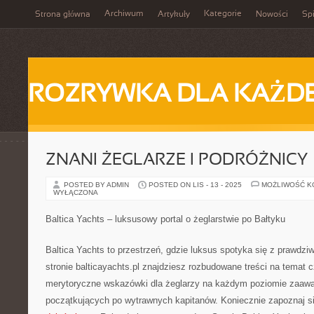
Archiwum
Kategorie
Strona główna
Artykuły
Nowości
Spi
ROZRYWKA DLA KAŻD
ZNANI ŻEGLARZE I PODRÓŻNICY
POSTED BY ADMIN
POSTED ON LIS - 13 - 2025
MOŻLIWOŚĆ 
WYŁĄCZONA
Baltica Yachts – luksusowy portal o żeglarstwie po Bałtyku
Baltica Yachts to przestrzeń, gdzie luksus spotyka się z prawdzi
stronie balticayachts.pl znajdziesz rozbudowane treści na temat c
merytoryczne wskazówki dla żeglarzy na każdym poziomie zaaw
początkujących po wytrawnych kapitanów. Koniecznie zapoznaj s