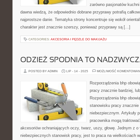
zarówno pasjonatów kuchni ś
dawna wiedzą, że odpowiednio dobrane przyprawy potrafią całkow
najprostsze danie. Tematyka strony koncentruje się wokół oriental
charakter jest znacznie szerszy, ponieważ przyprawy są […]
CATEGORIES:
AKCESORIA I PĘDZLE DO MAKIJAŻU
ODZIEŻ SPODNIA TO NADZWYCZ
POSTED BY ADMIN
LIP - 14 - 2025
MOŻLIWOŚĆ KOMENTOWAN
Rozporządzenia bhp obowi
pracy znacznie bardziej, l
Rozporządzenia bhp obowi
stanowisku pracy znacznie 
niebezpiecznym. Artykuły 
pracownika mogą traktować 
akcesoriów ochraniających oczy, twarz, uszy, głowę. Jednym z o w
niebezpiecznych stanowisk pracy, jest to praca na wielkościach