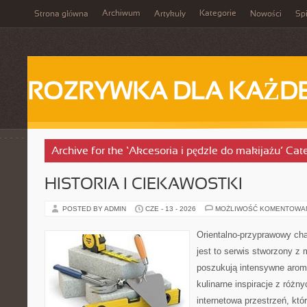
Archiwum
Kategorie
Strona główna
Artykuły
Nowości
Spi
ROZRYWKA DLA KAŻD
Archive for the ‘Akcesoria i pędzle do makijażu’ Cat
HISTORIA I CIEKAWOSTKI
POSTED BY ADMIN
CZE - 13 - 2026
MOŻLIWOŚĆ KOMENTOWA
Orientalno-przyprawowy char
jest to serwis stworzony z 
poszukują intensywne aroma
kulinarne inspiracje z różny
internetowa przestrzeń, kt