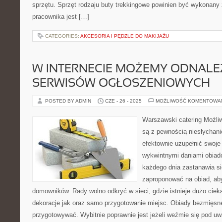
sprzętu. Sprzęt rodzaju buty trekkingowe powinien być wykonany z
pracownika jest […]
CATEGORIES:
AKCESORIA I PĘDZLE DO MAKIJAŻU
W INTERNECIE MOŻEMY ODNALEŹ
SERWISÓW OGŁOSZENIOWYCH
POSTED BY ADMIN
CZE - 26 - 2025
MOŻLIWOŚĆ KOMENTOWA
Warszawski catering Możli
są z pewnością niesłychan
efektownie uzupełnić swoje 
wykwintnymi daniami obiad
każdego dnia zastanawia s
zaproponować na obiad, ab
domowników. Rady wolno odkryć w sieci, gdzie istnieje dużo ci
dekoracje jak oraz samo przygotowanie miejsc. Obiady bezmięs
przygotowywać. Wybitnie poprawnie jest jeżeli weźmie się pod u