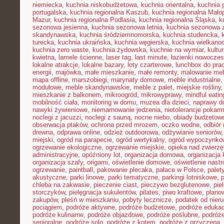
niemiecka
,
kuchnia niskobudżetowa
,
kuchnia orientalna
,
kuchnia 
portugalska
,
kuchnia regionalna Kaszub
,
kuchnia regionalna Małop
Mazur
,
kuchnia regionalna Podlasia
,
kuchnia regionalna Śląska
,
k
sezonowa jesienna
,
kuchnia sezonowa letnia
,
kuchnia sezonowa 
skandynawska
,
kuchnia śródziemnomorska
,
kuchnia studencka
,
turecka
,
kuchnia ukraińska
,
kuchnia węgierska
,
kuchnia wielkano
kuchnia zero waste
,
kuchnia żydowska
,
kuchnie na wymiar
,
kultu
kwietna
,
lamele ścienne
,
laser tag
,
last minute
,
łazienki nowocze
lokalne atrakcje
,
lokalne bazary
,
loty czarterowe
,
lunchbox do pra
energii
,
majówka
,
małe mieszkanie
,
małe remonty
,
malowanie meb
mapa offline
,
marszobiegi
,
marynaty domowe
,
meble industrialne
modułowe
,
meble skandynawskie
,
meble z palet
,
miejskie rośliny
mieszkanie z balkonem
,
mikroogród
,
mikrowyprawy
,
mindful eatin
mobilność ciała
,
monitoring w domu
,
muzea dla dzieci
,
naprawy 
nawyki żywieniowe
,
niemarnowanie jedzenia
,
nietolerancje pokar
noclegi z jacuzzi
,
noclegi z sauną
,
nocne niebo
,
obiady budżetow
obserwacja ptaków
,
ochrona przed mrozem
,
oczko wodne
,
odbiór
drewna
,
odprawa online
,
odzież outdoorowa
,
odżywianie seniorów
miejski
,
ogród na parapecie
,
ogród wertykalny
,
ogród wypoczynko
ogrzewanie ekologiczne
,
ogrzewanie miejskie
,
opieka nad zwierz
administracyjne
,
opóźniony lot
,
organizacja domowa
,
organizacja 
organizacja szafy
,
origami
,
oświetlenie domowe
,
oświetlenie nast
ogrzewanie
,
paintball
,
pakowanie plecaka
,
pałace w Polsce
,
palet
akustyczne
,
parki linowe
,
parki tematyczne
,
parkingi lotniskowe
,
chleba na zakwasie
,
pieczenie ciast
,
pieczywo bezglutenowe
,
pie
storczyków
,
pielęgnacja sukulentów
,
pilates
,
piwo kraftowe
,
plano
zakupów
,
pleśń w mieszkaniu
,
pobyty lecznicze
,
podatek od nier
pociągiem
,
podróże aktywne
,
podróże budżetowe
,
podróże eduka
podróże kulinarne
,
podróże objazdowe
,
podróże poślubne
,
podróż
senioralne
,
podróże solo
,
podróże z kotem
,
podróże z przyczepą
,