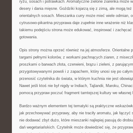
ryżu, sosach i potrawkach. Aromatyczne zielone ziarenka może w
desery i dania mięsne. Goździki kojarzą się z zimą, ale mogą też
orientalnych sosach. Mieszanka curry może mieć wiele odmian, o
cytrusowo-pikantna przyprawa daje zupełnie inne wrażenie niż kla
takiemu podejściu strona może edukować, inspirować i zachęcać
gotowania.
Opis strony można oprzeć również na jej atmosferze. Orientalne p
targami pełnymi kolorów, z workami pachnących ziaren, z misec
proszkami o barwach złota, czerwieni, brązu i zieleni, z parujący
przygotowywanymi powoli i z zapachem, który unosi się po cały
przenosić czytelnika do świata, w którym kuchnia nie jest obowią
Nawet jeśli ktoś nie był nigdy w Indiach, Tajlandii, Maroku, China
pomocą przypraw poczuć fragment tamtejszej kultury we własnej 
Bardzo ważnym elementem tej tematyki są praktyczne wskazówki
jak przechowywać przyprawy, aby nie traciły aromatu, jak łączyć 
nie dodawać zbyt dużo, które mieszanki najlepiej pasują do drobiu,
dań wegetariańskich. Czytelnik może dowiedzieć się, że przypra