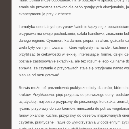
mdłe. Strona może odpowiadać na te potrzeby w sposób prosty i 
stanie się przydatna zarówno dla osób gotujących okazjonalnie, jak
eksperymentują przy kuchence.
Tematyka orientalnych przypraw świetnie łączy się z opowieściam
przyprawa ma swoje pochodzenie, szlaki handlowe, znaczenie kul
danego regionu. Cynamon, kardamon, pieprz, szafran, goździki c
wieki były cennymi towarami, które wpływały na handel, kuchnię 
przybliżać te ciekawostki w lekkiej, interesującej formie, dzięki 
poznaje zastosowanie składnika, ale też rozumie jego kulinarne tło
sprawia, że czytanie o przyprawach staje się przyjemne nawet wt
planuje od razu gotować.
Serwis może też prezentować praktyczne listy dla osób, które ch
kroków. Przykładowo: pięć przypraw do pierwszego curry, podsta
azjatyckiej, najlepsze przyprawy do pieczonego kurczaka, aromat
ryżem, przyprawy do zup kremów, mieszanki do potraw wegetariańs
fanów pikantnej kuchni, przyprawy do deserów inspirowanych orie
czytelne, praktyczne i łatwe do wykorzystania w codziennym życ