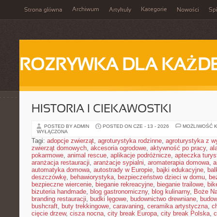
Archiwum
Kategorie
Strona główna
Artykuły
Nowości
Spi
ROZRYWKA DLA KAŻD
HISTORIA I CIEKAWOSTKI
POSTED BY ADMIN
POSTED ON CZE - 13 - 2026
MOŻLIWOŚĆ 
WYŁĄCZONA
Tagi:
adopcje zwierząt
,
agroturystyka rodzinne
,
agroturystyka z 
zwierząt domowych
,
akcesoria ogrodowe
,
aktywność po pracy
,
al
pokarmowe
,
animal rescue
,
aplikacje podróżnicze
,
apteczka tury
aranżacja restauracji
,
aranżacje sypialni
,
aromaterapia domowa
,
a
automatyka domowa
,
autostrady w Europie
,
bajki edukacyjne
,
bal
deszczówkę
,
behawiorystyka
,
bezpieczeństwo dzieci w domu
,
be
bezpieczne wiercenie
,
bieganie rekreacyjne
,
bieganie trailowe
,
bik
bizuteria handmade
,
blog gastronomiczny
,
blog kulinarny
,
Boże Na
branding restauracji
,
budki lęgowe
,
budownictwo drewniane
,
budow
bushcraft
,
buty trekkingowe
,
caravaning
,
ceramika artystyczna
,
c
cięcie drzew
,
cisza nocna
,
city break Europa
,
city break Polska
,
c