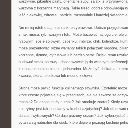
warzywne, pikantne pasty, orientalne zupy, sałatki z przyprawion
warzywa z korzenną marynatą. Takie treści dobrze odpowiadają n
jeść ciekawiej, zdrowiej, bardziej różnorodnie i bardziej świadomie
Nie mniej istotne są mieszanki przyprawowe. Dobrze przygotowan
smak mięsa, ryb, warzyw i tofu. Może bazować na jogurcie, oleju,
ryżowym, sosie sojowym, czosnku, imbirze, chili, kolendrze, kum
może prezentować różne warianty takich połączeń: łagodne, pika
korzenne, dymne, cytrusowe lub bardzo ostre. Dzięki temu użyt
budować smak potrawy i dopasowywać ją do własnych preferencji
kuchnia orientalna nie jest jednorodna. Może być delikatna i kremo
kwaśna, słona, słodkawa lub mocno ziołowa.
Strona może pełnić funkcję kulinarnego słownika. Czytelnik może 
które często pojawiają się w przepisach, ale nie zawsze są oczy
masala? Do czego służy sumak? Jak smakuje zaatar? Kiedy uży
sos rybny jest tak popularny w kuchni azjatyckiej? Jak stosowa
daniach wytrawnych? Co daje prażony sezam? Jak wykorzystać t
pytania są naturalne dla osób, które dopiero poznają kuchnię peł