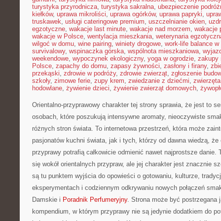
turystyka przyrodnicza
,
turystyka sakralna
,
ubezpieczenie podróż
kiełków
,
uprawa mikroliści
,
uprawa ogórków
,
uprawa papryki
,
upra
truskawek
,
usługi cateringowe premium
,
uszczelnianie okien
,
uzd
egzotyczne
,
wakacje last minute
,
wakacje nad morzem
,
wakacje 
wakacje w Polsce
,
wentylacja mieszkania
,
weterynaria egzotyczn
wilgoć w domu
,
wine pairing
,
winiety drogowe
,
work-life balance 
survivalowy
,
wspinaczka górska
,
wspólnota mieszkaniowa
,
wyjazd
weekendowe
,
wypoczynek ekologiczny
,
yoga w ogrodzie
,
zakupy 
Polsce
,
zapachy do domu
,
zapasy żywności
,
zasłony i firany
,
zbi
przekąski
,
zdrowie w podróży
,
zdrowie zwierząt
,
zgłoszenie budo
szkoły
,
zimowe ferie
,
zupy krem
,
zwiedzanie z dziećmi
,
zwierzęt
hodowlane
,
żywienie dzieci
,
żywienie zwierząt domowych
,
żywopł
Orientalno-przyprawowy charakter tej strony sprawia, że jest to s
osobach, które poszukują intensywne aromaty, nieoczywiste smaki 
różnych stron świata. To internetowa przestrzeń, która może zai
pasjonatów kuchni świata, jak i tych, którzy od dawna wiedzą, ż
przyprawy potrafią całkowicie odmienić nawet najprostsze danie.
się wokół orientalnych przypraw, ale jej charakter jest znacznie 
są tu punktem wyjścia do opowieści o gotowaniu, kulturze, trady
eksperymentach i codziennym odkrywaniu nowych połączeń sm
Damskie i
Poradnik Perfumeryjny
. Strona może być postrzegana 
kompendium, w którym przyprawy nie są jedynie dodatkiem do potr