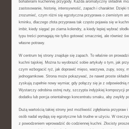
bohaterami kuchennej przygody. Każda aromatyczny składnik mo
zastosowanie, historię, intensywność, zapach i charakter. Dzięki
zrozumieć, czym różni się egzotyczna przyprawa o ziemistym ar
kminku, dlaczego złota przyprawa tak często pojawia się w kuchni
imbir, kiedy sięgać po ziarna kolendry, a kiedy lepiej wybrać sło
typu treści pomagają nie tylko gotować smaczniej, ale również 
własne potrawy.
W centrum tej strony znajduje się zapach. To właśnie on prowadzi
kuchni tajskiej. Można tu wyobrazić sobie artykuły o tym, jak pr
czym wzbogacić ryż, jak doprawić mięso, warzywa, zupy, sosy, m
jednogarnkowe. Strona może pokazywać, że nawet proste składnik
zyskują zupełnie nowy wymiar, gdy połączy się je z odpowiednią
Wystarczy odrobina ostrej nuty, szczypta indyjskiej kompozycji p
dodatku lub porcja orientalnego koncentratu smaku, aby zwykły po
Dużą wartością takiej strony jest możliwość zgłębiania przypraw i 
osób nadal wydają się egzotyczne lub trudne w użyciu. W rzeczyw
z powodzeniem wprowadzić do codziennej kuchni. Złocisty prosze