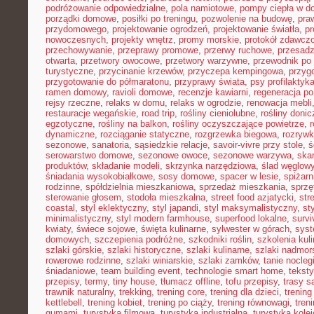
podróżowanie odpowiedzialne
,
pola namiotowe
,
pompy ciepła w 
porządki domowe
,
posiłki po treningu
,
pozwolenie na budowę
,
pra
przydomowego
,
projektowanie ogrodzeń
,
projektowanie światła
,
pr
nowoczesnych
,
projekty wnętrz
,
promy morskie
,
protokół zdawczo
przechowywanie
,
przeprawy promowe
,
przerwy ruchowe
,
przesadz
otwarta
,
przetwory owocowe
,
przetwory warzywne
,
przewodnik po
turystyczne
,
przycinanie krzewów
,
przyczepa kempingowa
,
przyg
przygotowanie do półmaratonu
,
przyprawy świata
,
psy profilaktyk
ramen domowy
,
ravioli domowe
,
recenzje kawiarni
,
regeneracja po
rejsy rzeczne
,
relaks w domu
,
relaks w ogrodzie
,
renowacja mebli
restauracje wegańskie
,
road trip
,
rośliny cieniolubne
,
rośliny doni
egzotyczne
,
rośliny na balkon
,
rośliny oczyszczające powietrze
,
r
dynamiczne
,
rozciąganie statyczne
,
rozgrzewka biegowa
,
rozryw
sezonowe
,
sanatoria
,
sąsiedzkie relacje
,
savoir-vivre przy stole
,
ś
serowarstwo domowe
,
sezonowe owoce
,
sezonowe warzywa
,
ska
produktów
,
składanie modeli
,
skrzynka narzędziowa
,
ślad węglow
śniadania wysokobiałkowe
,
sosy domowe
,
spacer w lesie
,
spiżar
rodzinne
,
spółdzielnia mieszkaniowa
,
sprzedaż mieszkania
,
sprzę
sterowanie głosem
,
stodoła mieszkalna
,
street food azjatycki
,
str
coastal
,
styl eklektyczny
,
styl japandi
,
styl maksymalistyczny
,
st
minimalistyczny
,
styl modern farmhouse
,
superfood lokalne
,
survi
kwiaty
,
świece sojowe
,
święta kulinarne
,
sylwester w górach
,
syst
domowych
,
szczepienia podróżne
,
szkodniki roślin
,
szkolenia kul
szlaki górskie
,
szlaki historyczne
,
szlaki kulinarne
,
szlaki nadmor
rowerowe rodzinne
,
szlaki winiarskie
,
szlaki zamków
,
tanie nocleg
śniadaniowe
,
team building event
,
technologie smart home
,
tekst
przepisy
,
termy
,
tiny house
,
tłumacz offline
,
tofu przepisy
,
trasy 
trawnik naturalny
,
trekking
,
trening core
,
trening dla dzieci
,
trening
kettlebell
,
trening kobiet
,
trening po ciąży
,
trening równowagi
,
tren
gumami
,
turystyka filmowa
,
turystyka industrialna
,
turystyka kole