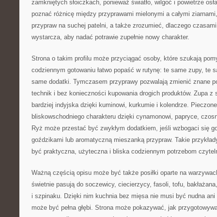
zamkniętych słoiczkach, ponieważ światło, wilgoć i powietrze osł
poznać różnicę między przyprawami mielonymi a całymi ziarnami,
przypraw na suchej patelni, a także zrozumieć, dlaczego czasam
wystarcza, aby nadać potrawie zupełnie nowy charakter.
Strona o takim profilu może przyciągać osoby, które szukają pom
codziennym gotowaniu łatwo popaść w rutynę: te same zupy, te 
same dodatki. Tymczasem przyprawy pozwalają zmienić znane p
technik i bez konieczności kupowania drogich produktów. Zupa z
bardziej indyjska dzięki kuminowi, kurkumie i kolendrze. Pieczo
bliskowschodniego charakteru dzięki cynamonowi, papryce, czosnk
Ryż może przestać być zwykłym dodatkiem, jeśli wzbogaci się 
goździkami lub aromatyczną mieszanką przypraw. Takie przykład
być praktyczna, użyteczna i bliska codziennym potrzebom czytel
Ważną częścią opisu może być także posiłki oparte na warzywach
świetnie pasują do soczewicy, ciecierzycy, fasoli, tofu, bakłażana
i szpinaku. Dzięki nim kuchnia bez mięsa nie musi być nudna ani
może być pełna głębi. Strona może pokazywać, jak przygotowywa