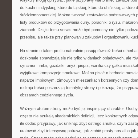
Artykuły mogą opisywać, jakie przyprawy warto mieć zawsze pod r
do kuchni indyjskiej, które do tajskiej, które do chińskiej, a które 
śródziemnomorskiej. Można tworzyć zestawienia podstawowych p
listy produktów do przygotowania curry, poradniki o ryżu, makaro
ziarnach. Dzięki temu serwis może być pomocny nie tylko podcz
przepisu, ale także przy planowaniu zakupów i organizowaniu kuc
Na stronie o takim profilu naturalnie pasują również treści o herb
doskonale sprawdzają się nie tylko w daniach obiadowych, ale r
cynamon, imbir, goździki, anyż, pieprz, wanilia czy gałka muszk
wyjątkowe kompozycje smakowe. Można pisać o herbacie masala
naparze imbirowym, zimowych mieszankach korzennych czy dom
rodzaju treści poszerzają tematykę strony i pokazują, że przypra
obszarach codziennego życia.
Ważnym atutem strony może być jej inspirujący charakter. Osoby
często nie szukają akademickich definicji, lecz konkretnych odp
ile dodać przyprawy, jak uniknąć zbyt ostrego smaku, czym zastąp
uratować zbyt intensywną potrawę, jak zrobić prosty sos albo jak 