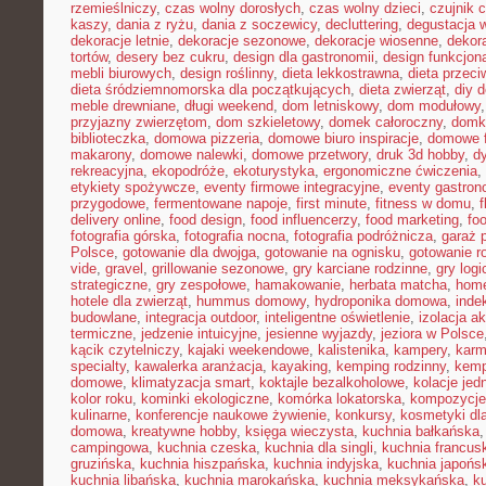
rzemieślniczy
,
czas wolny dorosłych
,
czas wolny dzieci
,
czujnik 
kaszy
,
dania z ryżu
,
dania z soczewicy
,
decluttering
,
degustacja 
dekoracje letnie
,
dekoracje sezonowe
,
dekoracje wiosenne
,
dekor
tortów
,
desery bez cukru
,
design dla gastronomii
,
design funkcjon
mebli biurowych
,
design roślinny
,
dieta lekkostrawna
,
dieta przec
dieta śródziemnomorska dla początkujących
,
dieta zwierząt
,
diy 
meble drewniane
,
długi weekend
,
dom letniskowy
,
dom modułowy
przyjazny zwierzętom
,
dom szkieletowy
,
domek całoroczny
,
domki
biblioteczka
,
domowa pizzeria
,
domowe biuro inspiracje
,
domowe f
makarony
,
domowe nalewki
,
domowe przetwory
,
druk 3d hobby
,
d
rekreacyjna
,
ekopodróże
,
ekoturystyka
,
ergonomiczne ćwiczenia
,
etykiety spożywcze
,
eventy firmowe integracyjne
,
eventy gastron
przygodowe
,
fermentowane napoje
,
first minute
,
fitness w domu
,
delivery online
,
food design
,
food influencerzy
,
food marketing
,
foo
fotografia górska
,
fotografia nocna
,
fotografia podróżnicza
,
garaż 
Polsce
,
gotowanie dla dwojga
,
gotowanie na ognisku
,
gotowanie r
vide
,
gravel
,
grillowanie sezonowe
,
gry karciane rodzinne
,
gry logi
strategiczne
,
gry zespołowe
,
hamakowanie
,
herbata matcha
,
home
hotele dla zwierząt
,
hummus domowy
,
hydroponika domowa
,
inde
budowlane
,
integracja outdoor
,
inteligentne oświetlenie
,
izolacja a
termiczne
,
jedzenie intuicyjne
,
jesienne wyjazdy
,
jeziora w Polsce
kącik czytelniczy
,
kajaki weekendowe
,
kalistenika
,
kampery
,
karm
specialty
,
kawalerka aranżacja
,
kayaking
,
kemping rodzinny
,
kemp
domowe
,
klimatyzacja smart
,
koktajle bezalkoholowe
,
kolacje je
kolor roku
,
kominki ekologiczne
,
komórka lokatorska
,
kompozycje
kulinarne
,
konferencje naukowe żywienie
,
konkursy
,
kosmetyki dla
domowa
,
kreatywne hobby
,
księga wieczysta
,
kuchnia bałkańska
campingowa
,
kuchnia czeska
,
kuchnia dla singli
,
kuchnia francus
gruzińska
,
kuchnia hiszpańska
,
kuchnia indyjska
,
kuchnia japońs
kuchnia libańska
,
kuchnia marokańska
,
kuchnia meksykańska
,
k