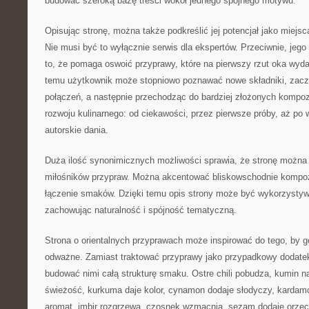
budować szeroką bazę treści wokół jednego spójnego motywu.
Opisując stronę, można także podkreślić jej potencjał jako miejs
Nie musi być to wyłącznie serwis dla ekspertów. Przeciwnie, jeg
to, że pomaga oswoić przyprawy, które na pierwszy rzut oka wydaj
temu użytkownik może stopniowo poznawać nowe składniki, zacz
połączeń, a następnie przechodząc do bardziej złożonych kompozy
rozwoju kulinarnego: od ciekawości, przez pierwsze próby, aż po
autorskie dania.
Duża ilość synonimicznych możliwości sprawia, że stronę można 
miłośników przypraw. Można akcentować bliskowschodnie kompoz
łączenie smaków. Dzięki temu opis strony może być wykorzystyw
zachowując naturalność i spójność tematyczną.
Strona o orientalnych przyprawach może inspirować do tego, by go
odważne. Zamiast traktować przyprawy jako przypadkowy dodate
budować nimi całą strukturę smaku. Ostre chili pobudza, kumin na
świeżość, kurkuma daje kolor, cynamon dodaje słodyczy, kardam
aromat, imbir rozgrzewa, czosnek wzmacnia, sezam dodaje orzec