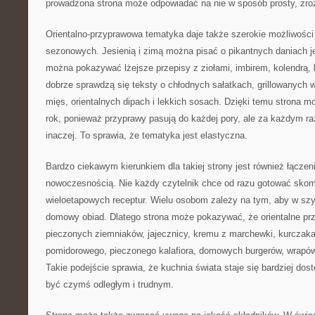
prowadzona strona może odpowiadać na nie w sposób prosty, zroz
Orientalno-przyprawowa tematyka daje także szerokie możliwości 
sezonowych. Jesienią i zimą można pisać o pikantnych daniach 
można pokazywać lżejsze przepisy z ziołami, imbirem, kolendrą
dobrze sprawdzą się teksty o chłodnych sałatkach, grillowanych
mięs, orientalnych dipach i lekkich sosach. Dzięki temu strona m
rok, ponieważ przyprawy pasują do każdej pory, ale za każdym 
inaczej. To sprawia, że tematyka jest elastyczna.
Bardzo ciekawym kierunkiem dla takiej strony jest również łączeni
nowoczesnością. Nie każdy czytelnik chce od razu gotować sko
wieloetapowych receptur. Wielu osobom zależy na tym, aby w sz
domowy obiad. Dlatego strona może pokazywać, że orientalne p
pieczonych ziemniaków, jajecznicy, kremu z marchewki, kurczaka 
pomidorowego, pieczonego kalafiora, domowych burgerów, wrapó
Takie podejście sprawia, że kuchnia świata staje się bardziej dos
być czymś odległym i trudnym.