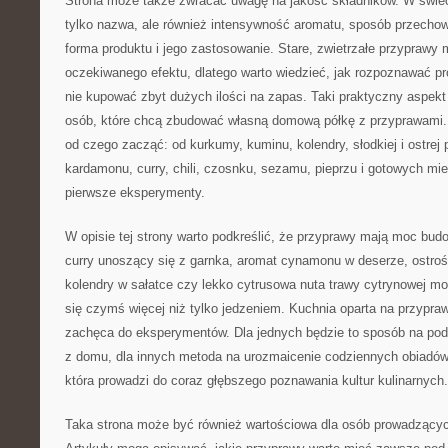
Strona może także zwracać uwagę na jakość składników. W świeci
tylko nazwa, ale również intensywność aromatu, sposób przechow
forma produktu i jego zastosowanie. Stare, zwietrzałe przyprawy
oczekiwanego efektu, dlatego warto wiedzieć, jak rozpoznawać pro
nie kupować zbyt dużych ilości na zapas. Taki praktyczny aspekt
osób, które chcą zbudować własną domową półkę z przyprawami
od czego zacząć: od kurkumy, kuminu, kolendry, słodkiej i ostrej 
kardamonu, curry, chili, czosnku, sezamu, pieprzu i gotowych mie
pierwsze eksperymenty.
W opisie tej strony warto podkreślić, że przyprawy mają moc bud
curry unoszący się z garnka, aromat cynamonu w deserze, ostrość
kolendry w sałatce czy lekko cytrusowa nuta trawy cytrynowej mog
się czymś więcej niż tylko jedzeniem. Kuchnia oparta na przypr
zachęca do eksperymentów. Dla jednych będzie to sposób na po
z domu, dla innych metoda na urozmaicenie codziennych obiadów,
która prowadzi do coraz głębszego poznawania kultur kulinarnych.
Taka strona może być również wartościowa dla osób prowadzący