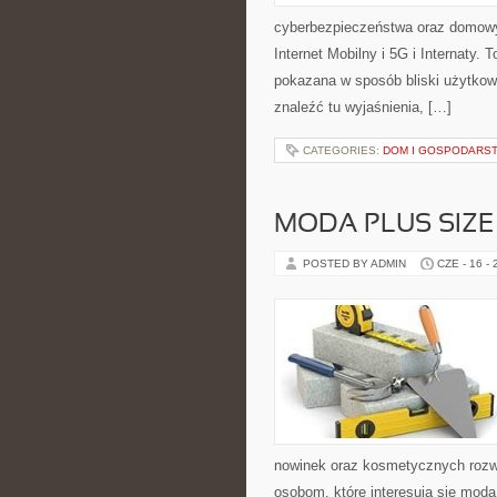
cyberbezpieczeństwa oraz domowy
Internet Mobilny i 5G i Internaty
pokazana w sposób bliski użytkow
znaleźć tu wyjaśnienia, […]
CATEGORIES:
DOM I GOSPODARS
MODA PLUS SIZE
POSTED BY ADMIN
CZE - 16 -
nowinek oraz kosmetycznych rozwi
osobom, które interesują się mod