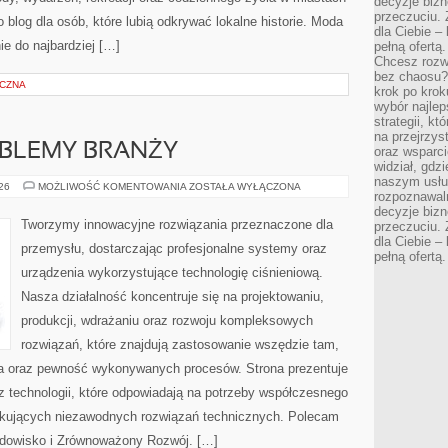
decyzje bizn
przeczuciu. 
 blog dla osób, które lubią odkrywać lokalne historie. Moda
dla Ciebie – 
ie do najbardziej […]
pełną ofertą.
Chcesz rozwi
bez chaosu?
YCZNA
krok po krok
wybór najlep
strategii, k
na przejrzys
OBLEMY BRANŻY
oraz wsparci
widział, gdz
naszym usłu
WYZWANIA
026
MOŻLIWOŚĆ KOMENTOWANIA
ZOSTAŁA WYŁĄCZONA
rozpoznawaln
I
PROBLEMY
decyzje bizn
BRANŻY
Tworzymy innowacyjne rozwiązania przeznaczone dla
przeczuciu. 
dla Ciebie – 
przemysłu, dostarczając profesjonalne systemy oraz
pełną ofertą.
urządzenia wykorzystujące technologię ciśnieniową.
Nasza działalność koncentruje się na projektowaniu,
produkcji, wdrażaniu oraz rozwoju kompleksowych
rozwiązań, które znajdują zastosowanie wszędzie tam,
zja oraz pewność wykonywanych procesów. Strona prezentuje
az technologii, które odpowiadają na potrzeby współczesnego
ukujących niezawodnych rozwiązań technicznych. Polecam
rodowisko i Zrównoważony Rozwój. […]