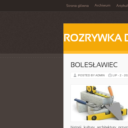
Archiwum
Strona główna
Artykuł
ROZRYWKA 
BOLESŁAWIEC
POSTED BY ADMIN
LIP - 2 - 2
historii, kultury, architektury, pr