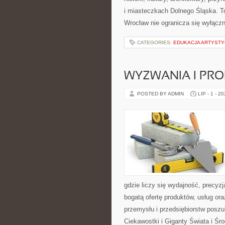
i miasteczkach Dolnego Śląska. To
Wrocław nie ogranicza się wyłączn
CATEGORIES:
EDUKACJA ARTYST
WYZWANIA I PR
POSTED BY ADMIN
LIP - 1 - 2
gdzie liczy się wydajność, precy
bogatą ofertę produktów, usług or
przemysłu i przedsiębiorstw posz
Ciekawostki i Giganty Świata i Ś