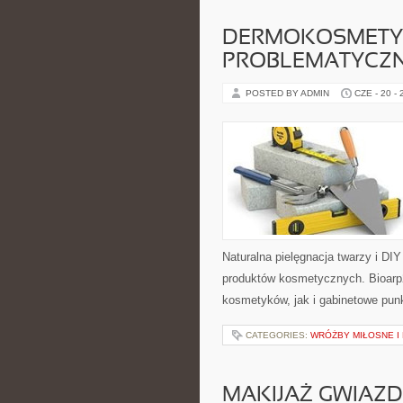
DERMOKOSMETYK
PROBLEMATYCZ
POSTED BY ADMIN
CZE - 20 -
Naturalna pielęgnacja twarzy i DI
produktów kosmetycznych. Bioarp
kosmetyków, jak i gabinetowe pun
CATEGORIES:
WRÓŻBY MIŁOSNE I
MAKIJAŻ GWIAZD