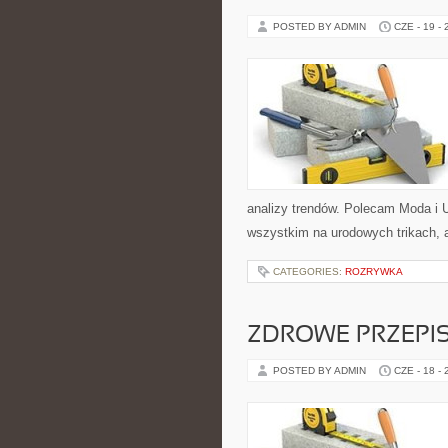
POSTED BY ADMIN
CZE - 19 -
analizy trendów. Polecam Moda i U
wszystkim na urodowych trikach, 
CATEGORIES:
ROZRYWKA
ZDROWE PRZEPI
POSTED BY ADMIN
CZE - 18 -