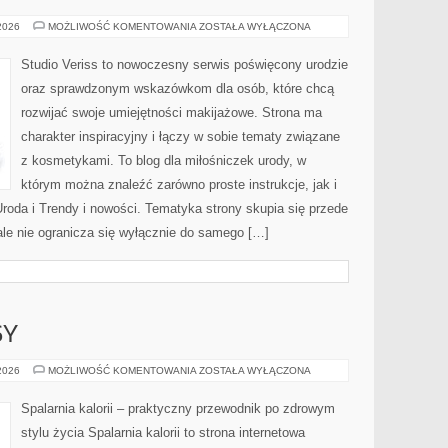
MAKIJAŻ
 2026
MOŻLIWOŚĆ KOMENTOWANIA
ZOSTAŁA WYŁĄCZONA
GWIAZD
Studio Veriss to nowoczesny serwis poświęcony urodzie
oraz sprawdzonym wskazówkom dla osób, które chcą
rozwijać swoje umiejętności makijażowe. Strona ma
charakter inspiracyjny i łączy w sobie tematy związane
z kosmetykami. To blog dla miłośniczek urody, w
którym można znaleźć zarówno proste instrukcje, jak i
roda i Trendy i nowości. Tematyka strony skupia się przede
ale nie ogranicza się wyłącznie do samego […]
SY
ZDROWE
 2026
MOŻLIWOŚĆ KOMENTOWANIA
ZOSTAŁA WYŁĄCZONA
PRZEPISY
Spalarnia kalorii – praktyczny przewodnik po zdrowym
stylu życia Spalarnia kalorii to strona internetowa