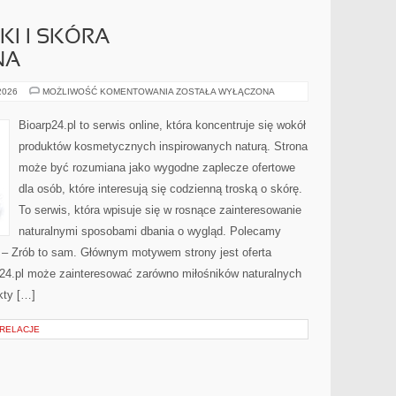
I I SKÓRA
NA
DERMOKOSMETYKI
 2026
MOŻLIWOŚĆ KOMENTOWANIA
ZOSTAŁA WYŁĄCZONA
I
SKÓRA
PROBLEMATYCZNA
Bioarp24.pl to serwis online, która koncentruje się wokół
produktów kosmetycznych inspirowanych naturą. Strona
może być rozumiana jako wygodne zaplecze ofertowe
dla osób, które interesują się codzienną troską o skórę.
To serwis, która wpisuje się w rosnące zainteresowanie
naturalnymi sposobami dbania o wygląd. Polecamy
Y – Zrób to sam. Głównym motywem strony jest oferta
24.pl może zainteresować zarówno miłośników naturalnych
kty […]
 RELACJE