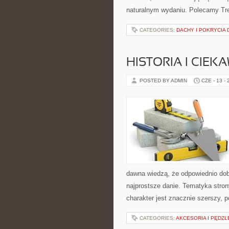
naturalnym wydaniu. Polecamy Tre
CATEGORIES:
DACHY I POKRYCIA
HISTORIA I CIEK
POSTED BY ADMIN
CZE - 13 -
dawna wiedzą, że odpowiednio dob
najprostsze danie. Tematyka strony
charakter jest znacznie szerszy, 
CATEGORIES:
AKCESORIA I PĘDZL