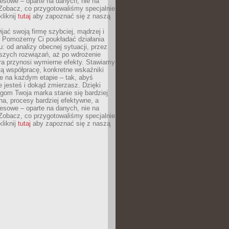
esowe – oparte na danych, nie na
Zobacz, co przygotowaliśmy specjalnie
kliknij
tutaj
aby zapoznać się z naszą
jać swoją firmę szybciej, mądrzej i
 Pomożemy Ci poukładać działania
u: od analizy obecnej sytuacji, przez
szych rozwiązań, aż po wdrożenie
tóra przynosi wymierne efekty. Stawiamy
tą współpracę, konkretne wskaźniki
e na każdym etapie – tak, abyś
ie jesteś i dokąd zmierzasz. Dzięki
gom Twoja marka stanie się bardziej
a, procesy bardziej efektywne, a
esowe – oparte na danych, nie na
Zobacz, co przygotowaliśmy specjalnie
kliknij
tutaj
aby zapoznać się z naszą