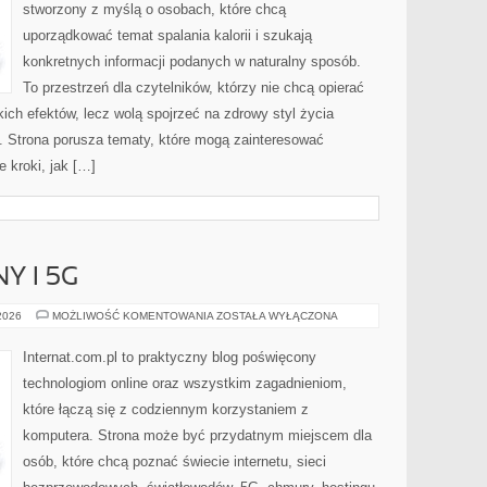
stworzony z myślą o osobach, które chcą
uporządkować temat spalania kalorii i szukają
konkretnych informacji podanych w naturalny sposób.
To przestrzeń dla czytelników, którzy nie chcą opierać
ich efektów, lecz wolą spojrzeć na zdrowy styl życia
i. Strona porusza tematy, które mogą zainteresować
 kroki, jak […]
Y I 5G
INTERNET
 2026
MOŻLIWOŚĆ KOMENTOWANIA
ZOSTAŁA WYŁĄCZONA
MOBILNY
I
5G
Internat.com.pl to praktyczny blog poświęcony
technologiom online oraz wszystkim zagadnieniom,
które łączą się z codziennym korzystaniem z
komputera. Strona może być przydatnym miejscem dla
osób, które chcą poznać świecie internetu, sieci