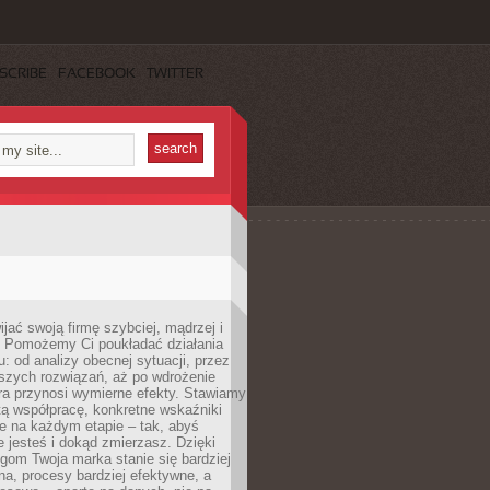
SCRIBE
FACEBOOK
TWITTER
jać swoją firmę szybciej, mądrzej i
 Pomożemy Ci poukładać działania
u: od analizy obecnej sytuacji, przez
szych rozwiązań, aż po wdrożenie
tóra przynosi wymierne efekty. Stawiamy
tą współpracę, konkretne wskaźniki
e na każdym etapie – tak, abyś
ie jesteś i dokąd zmierzasz. Dzięki
gom Twoja marka stanie się bardziej
a, procesy bardziej efektywne, a