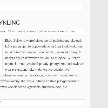
CYKLING
RECYKLING
 2026
MOŻLIWOŚĆ KOMENTOWANIA
ZOSTAŁA WYŁĄCZONA
I
UPCYKLING
Ekos-Sułów to wartościowy portal poświęcony ekologii,
który pokazuje, że odpowiedzialność za środowisko nie
musi oznaczać wielkich wyrzeczeń, skomplikowanych
decyzji ani kosztownych zmian. To miejsce, w którym
czytelnik może znaleźć porady, praktyczne podpowiedzi
oraz przystępne teksty dotyczące codziennych
gotowania, energii, recyklingu, przyrody i nowoczesnych
zrównoważony styl życia. Strona została przygotowana z
nawać współczesne wyzwania środowiskowe, ale
E