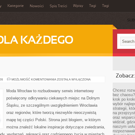
Kategorie
Wpisy
Tagi
Tagi
y
Nowości
Spis Treści
SUB
DLA KAŻDEGO
Zobacz:
BOLESŁAWIEC
026
MOŻLIWOŚĆ KOMENTOWANIA
ZOSTAŁA WYŁĄCZONA
Chcesz rozwi
Moda Wrocław to rozbudowany serwis internetowy
bez chaosu?
poświęcony odkrywaniu ciekawych miejsc na Dolnym
krok po krok
wybór najlep
Śląsku, ze szczególnym uwzględnieniem Wrocławia
strategii, k
oraz regionów, które tworzą niezwykle nieoczywistą
na przejrzys
oraz wsparci
mapę tej części Polski. Strona jest blogiem, w którym
widział, gdz
naszym usłu
można znaleźć lokalne inspiracje dotyczące zwiedzania,
rozpoznawaln
zyrody, wydarzeń, rekreacji oraz codziennego życia w miastach