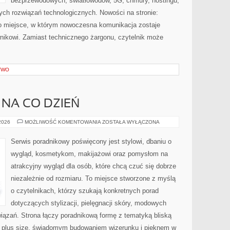
bezprzewodowych, światłowodów, 5G, chmury, hostingu,
ch rozwiązań technologicznych. Nowości na stronie:
. To miejsce, w którym nowoczesna komunikacja zostaje
nikowi. Zamiast technicznego żargonu, czytelnik może
TWO
 NA CO DZIEŃ
MODA
 2026
MOŻLIWOŚĆ KOMENTOWANIA
ZOSTAŁA WYŁĄCZONA
PLUS
SIZE
NA
Serwis poradnikowy poświęcony jest stylowi, dbaniu o
CO
DZIEŃ
wygląd, kosmetykom, makijażowi oraz pomysłom na
atrakcyjny wygląd dla osób, które chcą czuć się dobrze
niezależnie od rozmiaru. To miejsce stworzone z myślą
o czytelnikach, którzy szukają konkretnych porad
dotyczących stylizacji, pielęgnacji skóry, modowych
ązań. Strona łączy poradnikową formę z tematyką bliską
ą plus size, świadomym budowaniem wizerunku i pięknem w