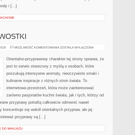
ndy i […]
 DACHOWE
AWOSTKI
HISTORIA
 2026
MOŻLIWOŚĆ KOMENTOWANIA
ZOSTAŁA WYŁĄCZONA
I
CIEKAWOSTKI
Orientalno-przyprawowy charakter tej strony sprawia, że
jest to serwis stworzony z myślą o osobach, które
poszukują intensywne aromaty, nieoczywiste smaki i
kulinarne inspiracje z różnych stron świata. To
internetowa przestrzeń, która może zainteresować
zarówno pasjonatów kuchni świata, jak i tych, którzy od
rane przyprawy potrafią całkowicie odmienić nawet
 koncentruje się wokół orientalnych przypraw, ale jej
ponieważ przyprawy są […]
E DO MAKIJAŻU