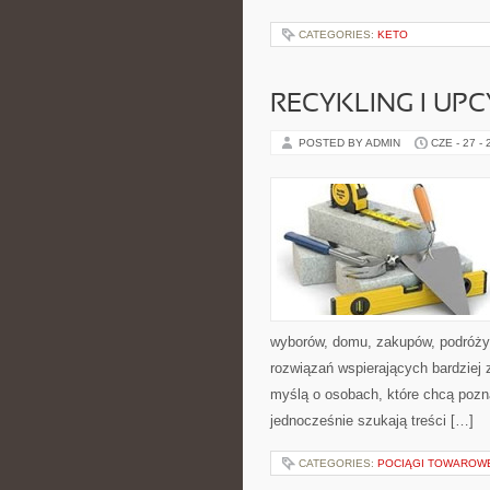
CATEGORIES:
KETO
RECYKLING I UP
POSTED BY ADMIN
CZE - 27 -
wyborów, domu, zakupów, podróży, 
rozwiązań wspierających bardziej 
myślą o osobach, które chcą poz
jednocześnie szukają treści […]
CATEGORIES:
POCIĄGI TOWAROW