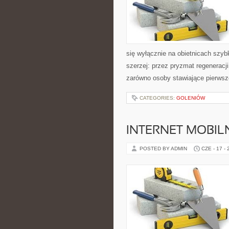
się wyłącznie na obietnicach szybk
szerzej: przez pryzmat regeneracj
zarówno osoby stawiające pierwsze
CATEGORIES:
GOLENIÓW
INTERNET MOBILN
POSTED BY ADMIN
CZE - 17 -