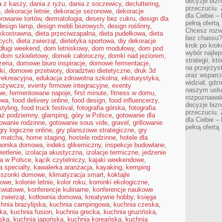
decyzje bizn
a z kaszy
,
dania z ryżu
,
dania z soczewicy
,
decluttering
,
przeczuciu. 
e
,
dekoracje letnie
,
dekoracje sezonowe
,
dekoracje
dla Ciebie – 
rowanie tortów
,
dermatologia
,
desery bez cukru
,
design dla
pełną ofertą.
design lamp
,
design mebli biurowych
,
design roślinny
,
Chcesz rozwi
ekkostrawna
,
dieta przeciwzapalna
,
dieta pudełkowa
,
dieta
bez chaosu?
cych
,
dieta zwierząt
,
dietetyka sportowa
,
diy dekoracje
krok po krok
długi weekend
,
dom letniskowy
,
dom modułowy
,
dom pod
wybór najlep
,
dom szkieletowy
,
domek całoroczny
,
domki nad jeziorem
,
strategii, k
eria
,
domowe biuro inspiracje
,
domowe fermentacje
,
na przejrzys
ki
,
domowe przetwory
,
doradztwo dietetyczne
,
druk 3d
oraz wsparci
 rekreacyjna
,
edukacja zdrowotna szkolna
,
ekoturystyka
,
widział, gdz
pożywcze
,
eventy firmowe integracyjne
,
eventy
naszym usłu
we
,
fermentowane napoje
,
first minute
,
fitness w domu
,
rozpoznawaln
owa
,
food delivery online
,
food design
,
food influencerzy
,
decyzje bizn
styling
,
food truck festival
,
fotografia górska
,
fotografia
przeczuciu. 
aż podziemny
,
glamping
,
góry w Polsce
,
gotowanie dla
dla Ciebie – 
owanie rodzinne
,
gotowanie sous vide
,
gravel
,
grillowanie
pełną ofertą.
gry logiczne online
,
gry planszowe strategiczne
,
gry
 matcha
,
home staging
,
hostele rodzinne
,
hotele dla
ponika domowa
,
indeks glikemiczny
,
inspekcje budowlane
,
ietlenie
,
izolacja akustyczna
,
izolacje termiczne
,
jedzenie
ra w Polsce
,
kącik czytelniczy
,
kajaki weekendowe
,
 specialty
,
kawalerka aranżacja
,
kayaking
,
kemping
iszonki domowe
,
klimatyzacja smart
,
koktajle
kowe
,
kolonie letnie
,
kolor roku
,
kominki ekologiczne
,
kwiatowe
,
konferencje kulinarne
,
konferencje naukowe
 zwierząt
,
kotłownia domowa
,
kreatywne hobby
,
księga
hnia brazylijska
,
kuchnia campingowa
,
kuchnia czeska
,
ska
,
kuchnia fusion
,
kuchnia grecka
,
kuchnia gruzińska
,
jska
,
kuchnia japońska
,
kuchnia koreańska
,
kuchnia