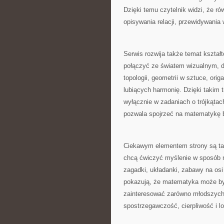
Dzięki temu czytelnik widzi, że r
opisywania relacji, przewidywania
Serwis rozwija także temat kształ
połączyć ze światem wizualnym, dl
topologii, geometrii w sztuce, ori
lubiących harmonię. Dzięki takim 
wyłącznie w zadaniach o trójkątach
pozwala spojrzeć na matematykę b
Ciekawym elementem strony są tak
chcą ćwiczyć myślenie w sposób n
zagadki, układanki, zabawy na osi
pokazują, że matematyka może być
zainteresować zarówno młodszych c
spostrzegawczość, cierpliwość i l