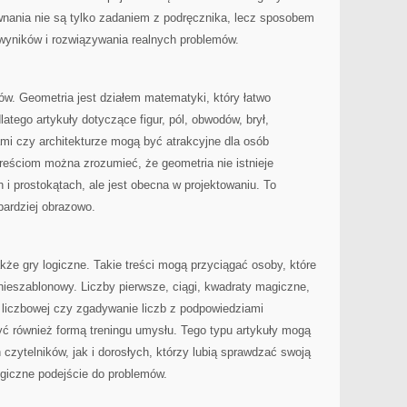
ównania nie są tylko zadaniem z podręcznika, lecz sposobem
 wyników i rozwiązywania realnych problemów.
tów. Geometria jest działem matematyki, który łatwo
atego artykuły dotyczące figur, pól, obwodów, brył,
gami czy architekturze mogą być atrakcyjne dla osób
treściom można zrozumieć, że geometria nie istnieje
 i prostokątach, ale jest obecna w projektowaniu. To
ardziej obrazowo.
że gry logiczne. Takie treści mogą przyciągać osoby, które
ieszablonowy. Liczby pierwsze, ciągi, kwadraty magiczne,
 liczbowej czy zgadywanie liczb z podpowiedziami
 również formą treningu umysłu. Tego typu artykuły mogą
zytelników, jak i dorosłych, którzy lubią sprawdzać swoją
ogiczne podejście do problemów.