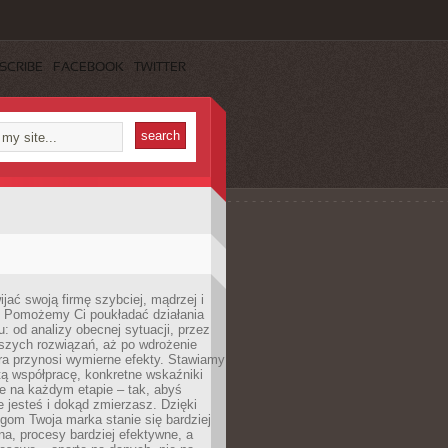
SCRIBE
FACEBOOK
TWITTER
jać swoją firmę szybciej, mądrzej i
 Pomożemy Ci poukładać działania
u: od analizy obecnej sytuacji, przez
szych rozwiązań, aż po wdrożenie
tóra przynosi wymierne efekty. Stawiamy
tą współpracę, konkretne wskaźniki
e na każdym etapie – tak, abyś
ie jesteś i dokąd zmierzasz. Dzięki
gom Twoja marka stanie się bardziej
a, procesy bardziej efektywne, a