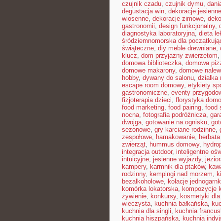
czujnik czadu
,
czujnik dymu
,
dani
degustacja win
,
dekoracje jesienn
wiosenne
,
dekoracje zimowe
,
deko
gastronomii
,
design funkcjonalny
,
diagnostyka laboratoryjna
,
dieta l
śródziemnomorska dla początkują
świąteczne
,
diy meble drewniane
,
klucz
,
dom przyjazny zwierzętom
domowa biblioteczka
,
domowa pizz
domowe makarony
,
domowe nalew
hobby
,
dywany do salonu
,
działka
escape room domowy
,
etykiety s
gastronomiczne
,
eventy przygodo
fizjoterapia dzieci
,
florystyka dom
food marketing
,
food pairing
,
food 
nocna
,
fotografia podróżnicza
,
gar
dwojga
,
gotowanie na ognisku
,
got
sezonowe
,
gry karciane rodzinne
,
zespołowe
,
hamakowanie
,
herbata
zwierząt
,
hummus domowy
,
hydro
integracja outdoor
,
inteligentne ośw
intuicyjne
,
jesienne wyjazdy
,
jezio
kampery
,
karmnik dla ptaków
,
kawa
rodzinny
,
kempingi nad morzem
,
k
bezalkoholowe
,
kolacje jednogarn
komórka lokatorska
,
kompozycje 
żywienie
,
konkursy
,
kosmetyki dla
wieczysta
,
kuchnia bałkańska
,
kuc
kuchnia dla singli
,
kuchnia francu
kuchnia hiszpańska
,
kuchnia indy