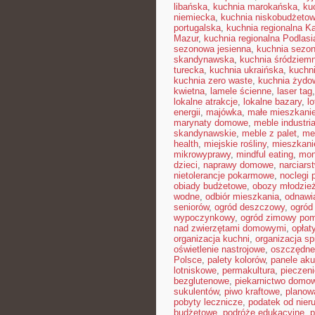
libańska
,
kuchnia marokańska
,
ku
niemiecka
,
kuchnia niskobudżeto
portugalska
,
kuchnia regionalna K
Mazur
,
kuchnia regionalna Podlasi
sezonowa jesienna
,
kuchnia sezon
skandynawska
,
kuchnia śródziem
turecka
,
kuchnia ukraińska
,
kuchn
kuchnia zero waste
,
kuchnia żydo
kwietna
,
lamele ścienne
,
laser tag
lokalne atrakcje
,
lokalne bazary
,
l
energii
,
majówka
,
małe mieszkani
marynaty domowe
,
meble industri
skandynawskie
,
meble z palet
,
me
health
,
miejskie rośliny
,
mieszkan
mikrowyprawy
,
mindful eating
,
mon
dzieci
,
naprawy domowe
,
narciars
nietolerancje pokarmowe
,
noclegi p
obiady budżetowe
,
obozy młodzie
wodne
,
odbiór mieszkania
,
odnawi
seniorów
,
ogród deszczowy
,
ogród
wypoczynkowy
,
ogród zimowy pom
nad zwierzętami domowymi
,
opłat
organizacja kuchni
,
organizacja sp
oświetlenie nastrojowe
,
oszczędne
Polsce
,
palety kolorów
,
panele ak
lotniskowe
,
permakultura
,
pieczen
bezglutenowe
,
piekarnictwo domo
sukulentów
,
piwo kraftowe
,
planow
pobyty lecznicze
,
podatek od nier
budżetowe
,
podróże edukacyjne
,
p