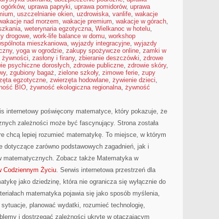
 ogórków
,
uprawa papryki
,
uprawa pomidorów
,
uprawa
emium
,
uszczelnianie okien
,
uzdrowiska
,
vanlife
,
wakacje
wakacje nad morzem
,
wakacje premium
,
wakacje w górach
,
szkania
,
weterynaria egzotyczna
,
Wielkanoc w hotelu
,
ty drogowe
,
work-life balance w domu
,
workshop
spólnota mieszkaniowa
,
wyjazdy integracyjne
,
wyjazdy
czny
,
yoga w ogrodzie
,
zakupy spożywcze online
,
zamki w
 żywności
,
zasłony i firany
,
zbieranie deszczówki
,
zdrowe
ie psychiczne dorosłych
,
zdrowie publiczne
,
zdrowie skóry
,
wy
,
zgubiony bagaż
,
zielone szkoły
,
zimowe ferie
,
zupy
zęta egzotyczne
,
zwierzęta hodowlane
,
żywienie dzieci
,
ność BIO
,
żywność ekologiczna regionalna
,
żywność
wis internetowy poświęcony matematyce, który pokazuje, że
icznych zależności może być fascynujący. Strona została
re chcą lepiej rozumieć matematykę. To miejsce, w którym
je dotyczące zarówno podstawowych zagadnień, jak i
w matematycznych. Zobacz także Matematyka w
 Codziennym Życiu
. Serwis internetowa przestrzeń dla
atykę jako dziedzinę, która nie ogranicza się wyłącznie do
eriałach matematyka pojawia się jako sposób myślenia,
sytuacje, planować wydatki, rozumieć technologię,
blemy i dostrzegać zależności ukryte w otaczającym