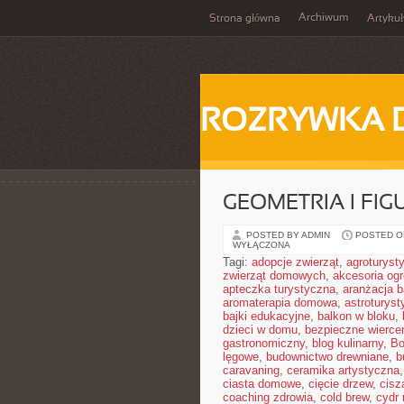
Archiwum
Strona główna
Artykuł
ROZRYWKA 
GEOMETRIA I FIG
POSTED BY ADMIN
POSTED ON
WYŁĄCZONA
Tagi:
adopcje zwierząt
,
agroturyst
zwierząt domowych
,
akcesoria og
apteczka turystyczna
,
aranżacja b
aromaterapia domowa
,
astroturyst
bajki edukacyjne
,
balkon w bloku
,
dzieci w domu
,
bezpieczne wierce
gastronomiczny
,
blog kulinarny
,
Bo
lęgowe
,
budownictwo drewniane
,
b
caravaning
,
ceramika artystyczna
ciasta domowe
,
cięcie drzew
,
cisz
coaching zdrowia
,
cold brew
,
cydr 