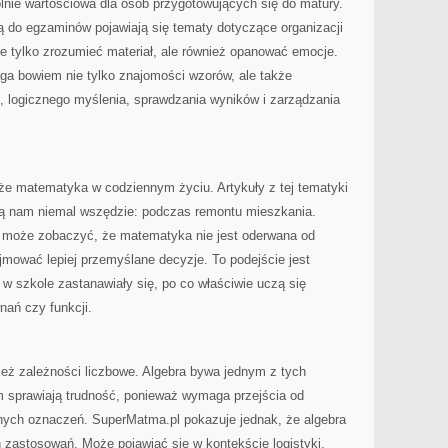
ie wartościowa dla osób przygotowujących się do matury.
 do egzaminów pojawiają się tematy dotyczące organizacji
ie tylko zrozumieć materiał, ale również opanować emocje.
 bowiem nie tylko znajomości wzorów, ale także
ń, logicznego myślenia, sprawdzania wyników i zarządzania
e matematyka w codziennym życiu. Artykuły z tej tematyki
zą nam niemal wszędzie: podczas remontu mieszkania.
k może zobaczyć, że matematyka nie jest oderwana od
mować lepiej przemyślane decyzje. To podejście jest
 w szkole zastanawiały się, po co właściwie uczą się
nań czy funkcji.
ież zależności liczbowe. Algebra bywa jednym z tych
m sprawiają trudność, ponieważ wymaga przejścia od
lnych oznaczeń. SuperMatma.pl pokazuje jednak, że algebra
 zastosowań. Może pojawiać się w kontekście logistyki.