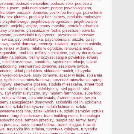
sezonem
,
podróże senioralne
,
podróże solo
,
podróże z
óże z psem
,
pola namiotowe
,
pomoc psychologiczna
,
ka lotów
,
porządki domowe
,
posiłki po treningu
,
pozwolenie
kty bez glutenu
,
produkty bez laktozy
,
produkty tradycyjne
,
du przydomowego
,
projektowanie ogrodzeń
,
projektowanie
snych
,
projekty wnętrz
,
promy morskie
,
protokół zdawczo-
rawy promowe
,
przesadzanie roślin
,
przestrzeń otwarta
,
rzywne
,
przewodniki turystyczne
,
przycinanie krzewów
,
 świata
,
psy profilaktyka
,
psychoterapia
,
puzzle
,
quizy
,
mowy
,
ravioli domowe
,
recenzje kawiarni
,
regulamin osiedla
,
e
,
relaks w domu
,
relaks w ogrodzie
,
renowacja mebli
,
wegańskie
,
road trip
,
rośliny cieniolubne
,
rośliny doniczkowe
ośliny na balkon
,
rośliny oczyszczające powietrze
,
rowery
,
sałatki sezonowe
,
sanatoria
,
sąsiedzkie relacje
,
savoir-
apbooking
,
serowarstwo domowe
,
sezonowe owoce
,
ionalne
,
skład produktów
,
składanie modeli
,
skrzynka
a wysokobiałkowe
,
sosy domowe
,
spacer w lesie
,
spiżarnia
e
,
spółdzielnia mieszkaniowa
,
sprzedaż mieszkania
,
sprzęt
kingowy
,
sterowanie głosem
,
stodoła mieszkalna
,
street food
deco
,
styl coastal
,
styl eklektyczny
,
styl japandi
,
styl
ry
,
styl minimalistyczny
,
styl modern farmhouse
,
superfood
,
sushi w domu
,
suszone kwiaty
,
świece sojowe
,
święta
temy zabezpieczeń domowych
,
szkodniki roślin
,
szkolenia
górskie
,
szlaki historyczne
,
szlaki kulinarne
,
szlaki
 rowerowe rodzinne
,
szlaki winiarskie
,
szlaki zamków
,
sztuka
cienne
,
targi śniadaniowe
,
team building event
,
technologie
lepsychologia
,
tempeh przepisy
,
terapia par
,
termy
,
testy
fu przepisy
,
trasy samochodowe
,
travel blogger
,
trawnik
owa
,
turystyka industrialna
,
turystyka kolejowa
,
turystyka
turystyka sakralna
,
ubezpieczenie podróżne
,
uprawa