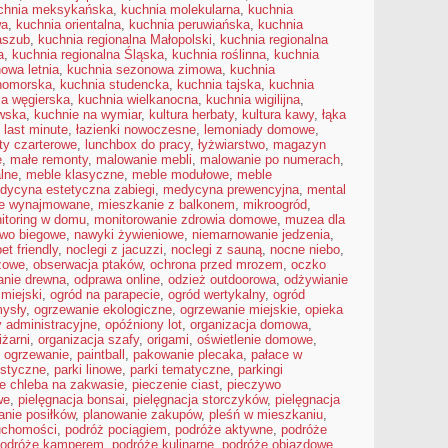
chnia meksykańska
,
kuchnia molekularna
,
kuchnia
wa
,
kuchnia orientalna
,
kuchnia peruwiańska
,
kuchnia
aszub
,
kuchnia regionalna Małopolski
,
kuchnia regionalna
a
,
kuchnia regionalna Śląska
,
kuchnia roślinna
,
kuchnia
owa letnia
,
kuchnia sezonowa zimowa
,
kuchnia
nomorska
,
kuchnia studencka
,
kuchnia tajska
,
kuchnia
ia węgierska
,
kuchnia wielkanocna
,
kuchnia wigilijna
,
wska
,
kuchnie na wymiar
,
kultura herbaty
,
kultura kawy
,
łąka
,
last minute
,
łazienki nowoczesne
,
lemoniady domowe
,
oty czarterowe
,
lunchbox do pracy
,
łyżwiarstwo
,
magazyn
e
,
małe remonty
,
malowanie mebli
,
malowanie po numerach
,
alne
,
meble klasyczne
,
meble modułowe
,
meble
dycyna estetyczna zabiegi
,
medycyna prewencyjna
,
mental
ie wynajmowane
,
mieszkanie z balkonem
,
mikroogród
,
itoring w domu
,
monitorowanie zdrowia domowe
,
muzea dla
two biegowe
,
nawyki żywieniowe
,
niemarnowanie jedzenia
,
et friendly
,
noclegi z jacuzzi
,
noclegi z sauną
,
nocne niebo
,
żowe
,
obserwacja ptaków
,
ochrona przed mrozem
,
oczko
anie drewna
,
odprawa online
,
odzież outdoorowa
,
odżywianie
 miejski
,
ogród na parapecie
,
ogród wertykalny
,
ogród
ysły
,
ogrzewanie ekologiczne
,
ogrzewanie miejskie
,
opieka
y administracyjne
,
opóźniony lot
,
organizacja domowa
,
iżarni
,
organizacja szafy
,
origami
,
oświetlenie domowe
,
 ogrzewanie
,
paintball
,
pakowanie plecaka
,
pałace w
ustyczne
,
parki linowe
,
parki tematyczne
,
parkingi
ie chleba na zakwasie
,
pieczenie ciast
,
pieczywo
we
,
pielęgnacja bonsai
,
pielęgnacja storczyków
,
pielęgnacja
anie posiłków
,
planowanie zakupów
,
pleśń w mieszkaniu
,
uchomości
,
podróż pociągiem
,
podróże aktywne
,
podróże
odróże kamperem
,
podróże kulinarne
,
podróże objazdowe
,