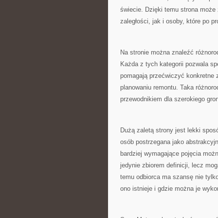
świecie. Dzięki temu strona może 
zaległości, jak i osoby, które po p
Na stronie można znaleźć różnoro
Każda z tych kategorii pozwala sp
pomagają przećwiczyć konkretne z
planowaniu remontu. Taka różnor
przewodnikiem dla szerokiego gro
Dużą zaletą strony jest lekki spo
osób postrzegana jako abstrakcyjn
bardziej wymagające pojęcia możn
jedynie zbiorem definicji, lecz mo
temu odbiorca ma szansę nie tylko
ono istnieje i gdzie można je wyko