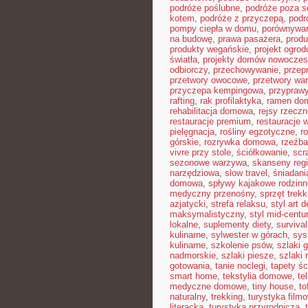
podróże poślubne
,
podróże poza 
kotem
,
podróże z przyczepą
,
podr
pompy ciepła w domu
,
porównywar
na budowę
,
prawa pasażera
,
produ
produkty wegańskie
,
projekt ogro
światła
,
projekty domów nowocze
odbiorczy
,
przechowywanie
,
przep
przetwory owocowe
,
przetwory wa
przyczepa kempingowa
,
przyprawy
rafting
,
rak profilaktyka
,
ramen do
rehabilitacja domowa
,
rejsy rzeczn
restauracje premium
,
restauracje 
pielęgnacja
,
rośliny egzotyczne
,
r
górskie
,
rozrywka domowa
,
rzeźba
vivre przy stole
,
ściółkowanie
,
scr
sezonowe warzywa
,
skanseny reg
narzędziowa
,
slow travel
,
śniadani
domowa
,
spływy kajakowe rodzinn
medyczny przenośny
,
sprzęt trek
azjatycki
,
strefa relaksu
,
styl art 
maksymalistyczny
,
styl mid-centu
lokalne
,
suplementy diety
,
survival
kulinarne
,
sylwester w górach
,
sys
kulinarne
,
szkolenie psów
,
szlaki 
nadmorskie
,
szlaki piesze
,
szlaki
gotowania
,
tanie noclegi
,
tapety ś
smart home
,
tekstylia domowe
,
te
medyczne domowe
,
tiny house
,
to
naturalny
,
trekking
,
turystyka film
literacka
,
turystyka przyrodnicza
,