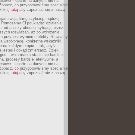
esowe – oparte na danych, nie na
Zobacz, co przygotowaliśmy specjalnie
kliknij
tutaj
aby zapoznać się z naszą
jać swoją firmę szybciej, mądrzej i
 Pomożemy Ci poukładać działania
u: od analizy obecnej sytuacji, przez
szych rozwiązań, aż po wdrożenie
tóra przynosi wymierne efekty. Stawiamy
tą współpracę, konkretne wskaźniki
e na każdym etapie – tak, abyś
ie jesteś i dokąd zmierzasz. Dzięki
gom Twoja marka stanie się bardziej
a, procesy bardziej efektywne, a
esowe – oparte na danych, nie na
Zobacz, co przygotowaliśmy specjalnie
kliknij
tutaj
aby zapoznać się z naszą