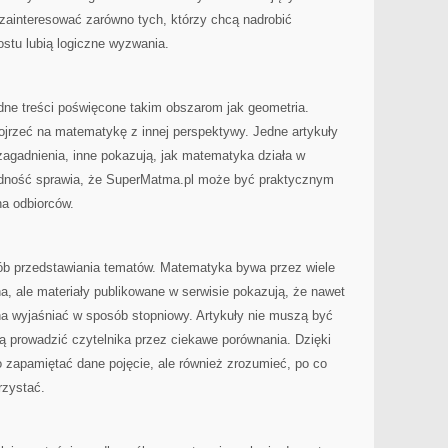
zainteresować zarówno tych, którzy chcą nadrobić
rostu lubią logiczne wyzwania.
dne treści poświęcone takim obszarom jak geometria.
ojrzeć na matematykę z innej perspektywy. Jedne artykuły
agadnienia, inne pokazują, jak matematyka działa w
odność sprawia, że SuperMatma.pl może być praktycznym
na odbiorców.
sób przedstawiania tematów. Matematyka bywa przez wiele
a, ale materiały publikowane w serwisie pokazują, że nawet
a wyjaśniać w sposób stopniowy. Artykuły nie muszą być
gą prowadzić czytelnika przez ciekawe porównania. Dzięki
 zapamiętać dane pojęcie, ale również zrozumieć, po co
rzystać.