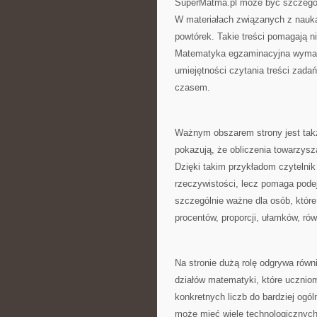
SuperMatma.pl może być szczególn
W materiałach związanych z nauką
powtórek. Takie treści pomagają n
Matematyka egzaminacyjna wymaga
umiejętności czytania treści zada
czasem.
Ważnym obszarem strony jest takż
pokazują, że obliczenia towarzys
Dzięki takim przykładom czytelni
rzeczywistości, lecz pomaga podej
szczególnie ważne dla osób, które
procentów, proporcji, ułamków, rów
Na stronie dużą rolę odgrywa równ
działów matematyki, które ucznio
konkretnych liczb do bardziej ogó
może mieć wiele technologicznych