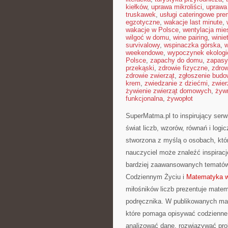
kiełków
,
uprawa mikroliści
,
uprawa
truskawek
,
usługi cateringowe pr
egzotyczne
,
wakacje last minute
,
wakacje w Polsce
,
wentylacja mie
wilgoć w domu
,
wine pairing
,
winie
survivalowy
,
wspinaczka górska
,
w
weekendowe
,
wypoczynek ekologi
Polsce
,
zapachy do domu
,
zapasy
przekąski
,
zdrowie fizyczne
,
zdrow
zdrowie zwierząt
,
zgłoszenie budo
krem
,
zwiedzanie z dziećmi
,
zwier
żywienie zwierząt domowych
,
żyw
funkcjonalna
,
żywopłot
SuperMatma.pl to inspirujący ser
świat liczb, wzorów, równań i log
stworzona z myślą o osobach, któ
nauczyciel może znaleźć inspirac
bardziej zaawansowanych temató
Codziennym Życiu i
Matematyka w
miłośników liczb prezentuje matem
podręcznika. W publikowanych mat
które pomaga opisywać codzienne 
analizować dane, rozwiązywać pro