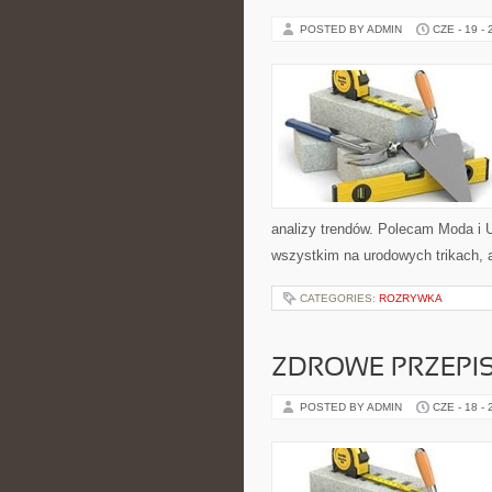
POSTED BY ADMIN
CZE - 19 -
analizy trendów. Polecam Moda i U
wszystkim na urodowych trikach, 
CATEGORIES:
ROZRYWKA
ZDROWE PRZEPI
POSTED BY ADMIN
CZE - 18 -