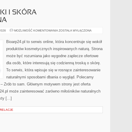
I I SKÓRA
NA
DERMOKOSMETYKI
 2026
MOŻLIWOŚĆ KOMENTOWANIA
ZOSTAŁA WYŁĄCZONA
I
SKÓRA
PROBLEMATYCZNA
Bioarp24.pl to serwis online, która koncentruje się wokół
produktów kosmetycznych inspirowanych naturą. Strona
może być rozumiana jako wygodne zaplecze ofertowe
dla osób, które interesują się codzienną troską o skórę.
To serwis, która wpisuje się w rosnące zainteresowanie
naturalnymi sposobami dbania o wygląd. Polecamy
Y – Zrób to sam. Głównym motywem strony jest oferta
24.pl może zainteresować zarówno miłośników naturalnych
kty […]
 RELACJE