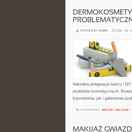
DERMOKOSMETYK
PROBLEMATYCZ
POSTED BY ADMIN
CZE - 20 -
Naturalna pielęgnacja twarzy i DI
produktów kosmetycznych. Bioarp
kosmetyków, jak i gabinetowe pun
CATEGORIES:
WRÓŻBY MIŁOSNE I
MAKIJAŻ GWIAZD