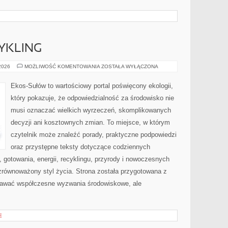
CYKLING
RECYKLING
 2026
MOŻLIWOŚĆ KOMENTOWANIA
ZOSTAŁA WYŁĄCZONA
I
UPCYKLING
Ekos-Sułów to wartościowy portal poświęcony ekologii,
który pokazuje, że odpowiedzialność za środowisko nie
musi oznaczać wielkich wyrzeczeń, skomplikowanych
decyzji ani kosztownych zmian. To miejsce, w którym
czytelnik może znaleźć porady, praktyczne podpowiedzi
oraz przystępne teksty dotyczące codziennych
gotowania, energii, recyklingu, przyrody i nowoczesnych
zrównoważony styl życia. Strona została przygotowana z
nawać współczesne wyzwania środowiskowe, ale
E