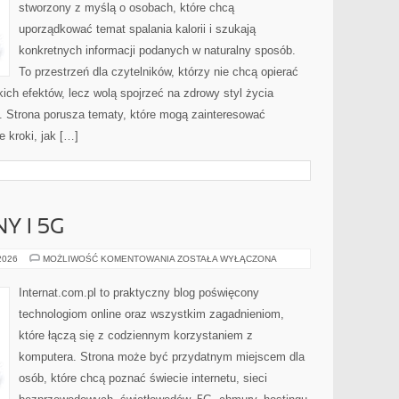
stworzony z myślą o osobach, które chcą
uporządkować temat spalania kalorii i szukają
konkretnych informacji podanych w naturalny sposób.
To przestrzeń dla czytelników, którzy nie chcą opierać
ich efektów, lecz wolą spojrzeć na zdrowy styl życia
i. Strona porusza tematy, które mogą zainteresować
 kroki, jak […]
Y I 5G
INTERNET
 2026
MOŻLIWOŚĆ KOMENTOWANIA
ZOSTAŁA WYŁĄCZONA
MOBILNY
I
5G
Internat.com.pl to praktyczny blog poświęcony
technologiom online oraz wszystkim zagadnieniom,
które łączą się z codziennym korzystaniem z
komputera. Strona może być przydatnym miejscem dla
osób, które chcą poznać świecie internetu, sieci