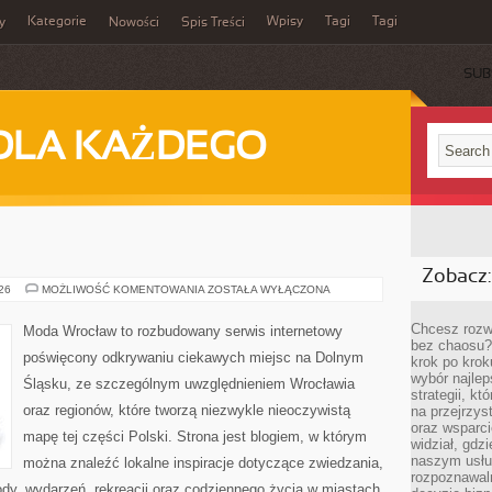
Kategorie
Wpisy
Tagi
Tagi
y
Nowości
Spis Treści
SUB
DLA KAŻDEGO
Zobacz:
BOLESŁAWIEC
026
MOŻLIWOŚĆ KOMENTOWANIA
ZOSTAŁA WYŁĄCZONA
Chcesz rozwi
Moda Wrocław to rozbudowany serwis internetowy
bez chaosu?
poświęcony odkrywaniu ciekawych miejsc na Dolnym
krok po krok
wybór najlep
Śląsku, ze szczególnym uwzględnieniem Wrocławia
strategii, k
oraz regionów, które tworzą niezwykle nieoczywistą
na przejrzys
oraz wsparci
mapę tej części Polski. Strona jest blogiem, w którym
widział, gdz
naszym usłu
można znaleźć lokalne inspiracje dotyczące zwiedzania,
rozpoznawaln
zyrody, wydarzeń, rekreacji oraz codziennego życia w miastach