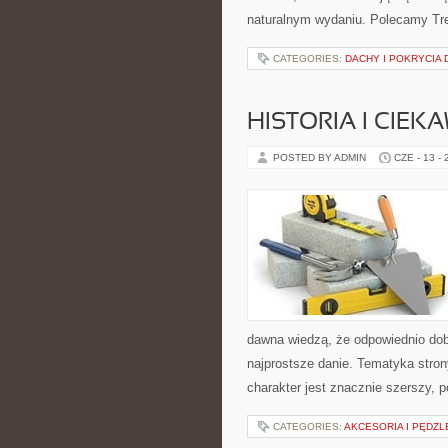
naturalnym wydaniu. Polecamy Tre
CATEGORIES:
DACHY I POKRYCIA
HISTORIA I CIEK
POSTED BY ADMIN
CZE - 13 -
dawna wiedzą, że odpowiednio dob
najprostsze danie. Tematyka strony
charakter jest znacznie szerszy, 
CATEGORIES:
AKCESORIA I PĘDZL