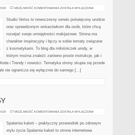
MAKIJAŻ
 2026
MOŻLIWOŚĆ KOMENTOWANIA
ZOSTAŁA WYŁĄCZONA
GWIAZD
Studio Veriss to nowoczesny serwis poświęcony urodzie
oraz sprawdzonym wskazówkom dla osób, które chcą
rozwijać swoje umiejętności makijażowe. Strona ma
charakter inspiracyjny i łączy w sobie tematy związane
z kosmetykami. To blog dla miłośniczek urody, w
którym można znaleźć zarówno proste instrukcje, jak i
roda i Trendy i nowości. Tematyka strony skupia się przede
ale nie ogranicza się wyłącznie do samego […]
SY
ZDROWE
 2026
MOŻLIWOŚĆ KOMENTOWANIA
ZOSTAŁA WYŁĄCZONA
PRZEPISY
Spalarnia kalorii – praktyczny przewodnik po zdrowym
stylu życia Spalarnia kalorii to strona internetowa