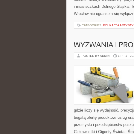
i miasteczkach Dolnego Śląska. To
Wrocław nie ogranicza się wyłączn
CATEGORIES:
EDUKACJA ARTYST
WYZWANIA I PR
POSTED BY ADMIN
LIP - 1 - 2
gdzie liczy się wydajność, precy
bogatą ofertę produktów, usług or
przemysłu i przedsiębiorstw posz
Ciekawostki i Giganty Świata i Ś