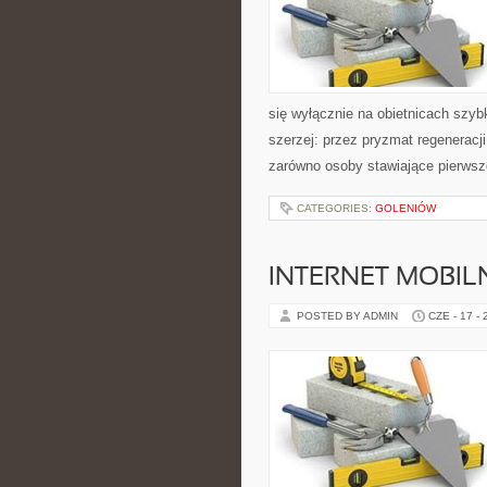
się wyłącznie na obietnicach szybk
szerzej: przez pryzmat regeneracj
zarówno osoby stawiające pierwsze
CATEGORIES:
GOLENIÓW
INTERNET MOBILN
POSTED BY ADMIN
CZE - 17 -