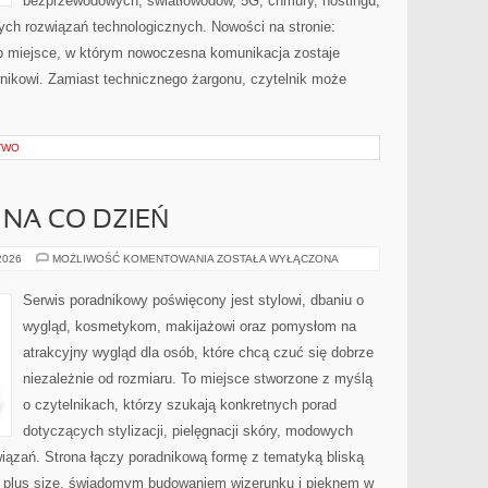
bezprzewodowych, światłowodów, 5G, chmury, hostingu,
ch rozwiązań technologicznych. Nowości na stronie:
. To miejsce, w którym nowoczesna komunikacja zostaje
nikowi. Zamiast technicznego żargonu, czytelnik może
TWO
 NA CO DZIEŃ
MODA
 2026
MOŻLIWOŚĆ KOMENTOWANIA
ZOSTAŁA WYŁĄCZONA
PLUS
SIZE
NA
Serwis poradnikowy poświęcony jest stylowi, dbaniu o
CO
DZIEŃ
wygląd, kosmetykom, makijażowi oraz pomysłom na
atrakcyjny wygląd dla osób, które chcą czuć się dobrze
niezależnie od rozmiaru. To miejsce stworzone z myślą
o czytelnikach, którzy szukają konkretnych porad
dotyczących stylizacji, pielęgnacji skóry, modowych
ązań. Strona łączy poradnikową formę z tematyką bliską
ą plus size, świadomym budowaniem wizerunku i pięknem w