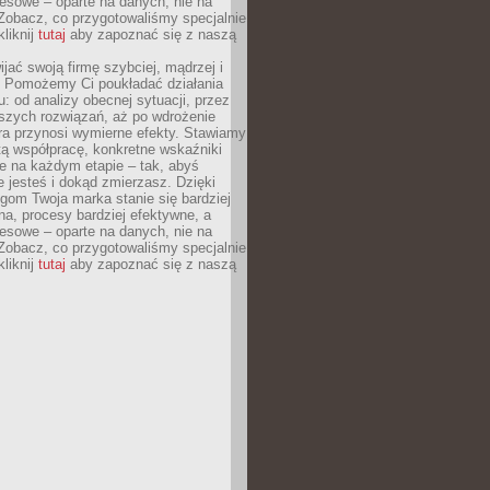
esowe – oparte na danych, nie na
Zobacz, co przygotowaliśmy specjalnie
kliknij
tutaj
aby zapoznać się z naszą
jać swoją firmę szybciej, mądrzej i
 Pomożemy Ci poukładać działania
u: od analizy obecnej sytuacji, przez
szych rozwiązań, aż po wdrożenie
tóra przynosi wymierne efekty. Stawiamy
tą współpracę, konkretne wskaźniki
e na każdym etapie – tak, abyś
ie jesteś i dokąd zmierzasz. Dzięki
gom Twoja marka stanie się bardziej
a, procesy bardziej efektywne, a
esowe – oparte na danych, nie na
Zobacz, co przygotowaliśmy specjalnie
kliknij
tutaj
aby zapoznać się z naszą