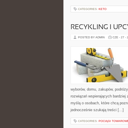
CATEGORIES:
KETO
RECYKLING I UP
POSTED BY ADMIN
CZE - 27 -
wyborów, domu, zakupów, podróży, 
rozwiązań wspierających bardziej 
myślą o osobach, które chcą poz
jednocześnie szukają treści […]
CATEGORIES:
POCIĄGI TOWAROW