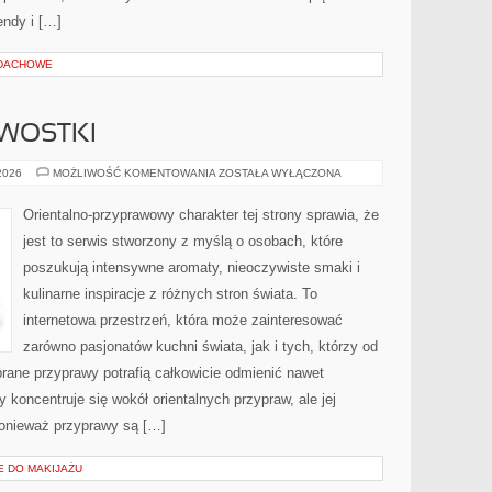
ndy i […]
 DACHOWE
AWOSTKI
HISTORIA
 2026
MOŻLIWOŚĆ KOMENTOWANIA
ZOSTAŁA WYŁĄCZONA
I
CIEKAWOSTKI
Orientalno-przyprawowy charakter tej strony sprawia, że
jest to serwis stworzony z myślą o osobach, które
poszukują intensywne aromaty, nieoczywiste smaki i
kulinarne inspiracje z różnych stron świata. To
internetowa przestrzeń, która może zainteresować
zarówno pasjonatów kuchni świata, jak i tych, którzy od
rane przyprawy potrafią całkowicie odmienić nawet
 koncentruje się wokół orientalnych przypraw, ale jej
ponieważ przyprawy są […]
E DO MAKIJAŻU