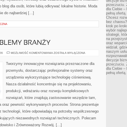
decyzje bizn
przeczuciu. 
 blog dla osób, które lubią odkrywać lokalne historie. Moda
dla Ciebie – 
ie do najbardziej […]
pełną ofertą.
Chcesz rozwi
bez chaosu?
YCZNA
krok po krok
wybór najlep
strategii, k
na przejrzys
OBLEMY BRANŻY
oraz wsparci
widział, gdz
naszym usłu
WYZWANIA
026
MOŻLIWOŚĆ KOMENTOWANIA
ZOSTAŁA WYŁĄCZONA
rozpoznawaln
I
PROBLEMY
decyzje bizn
BRANŻY
Tworzymy innowacyjne rozwiązania przeznaczone dla
przeczuciu. 
dla Ciebie – 
przemysłu, dostarczając profesjonalne systemy oraz
pełną ofertą.
urządzenia wykorzystujące technologię ciśnieniową.
Nasza działalność koncentruje się na projektowaniu,
produkcji, wdrażaniu oraz rozwoju kompleksowych
rozwiązań, które znajdują zastosowanie wszędzie tam,
zja oraz pewność wykonywanych procesów. Strona prezentuje
az technologii, które odpowiadają na potrzeby współczesnego
ukujących niezawodnych rozwiązań technicznych. Polecam
rodowisko i Zrównoważony Rozwój. […]