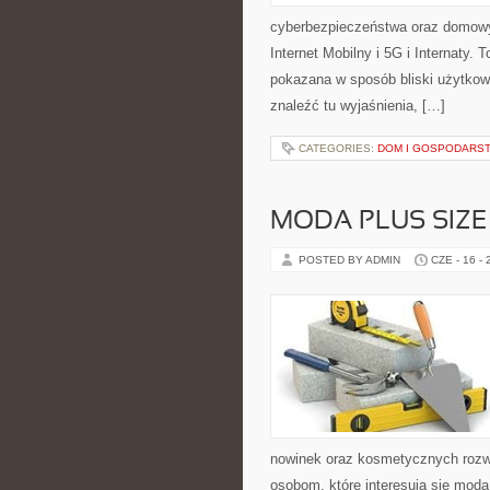
cyberbezpieczeństwa oraz domowy
Internet Mobilny i 5G i Internaty
pokazana w sposób bliski użytkow
znaleźć tu wyjaśnienia, […]
CATEGORIES:
DOM I GOSPODARS
MODA PLUS SIZE
POSTED BY ADMIN
CZE - 16 -
nowinek oraz kosmetycznych rozwi
osobom, które interesują się mod