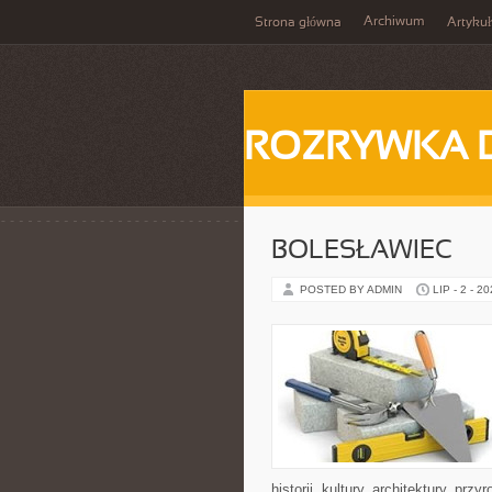
Archiwum
Strona główna
Artykuł
ROZRYWKA 
BOLESŁAWIEC
POSTED BY ADMIN
LIP - 2 - 2
historii, kultury, architektury, pr