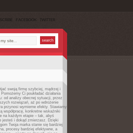
SCRIBE
FACEBOOK
TWITTER
jać swoją firmę szybciej, mądrzej i
 Pomożemy Ci poukładać działania
u: od analizy obecnej sytuacji, przez
szych rozwiązań, aż po wdrożenie
tóra przynosi wymierne efekty. Stawiamy
tą współpracę, konkretne wskaźniki
e na każdym etapie – tak, abyś
ie jesteś i dokąd zmierzasz. Dzięki
gom Twoja marka stanie się bardziej
a, procesy bardziej efektywne, a