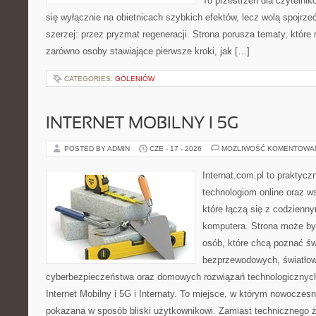
To przestrzeń dla czytelnik
się wyłącznie na obietnicach szybkich efektów, lecz wolą spojrze
szerzej: przez pryzmat regeneracji. Strona porusza tematy, któr
zarówno osoby stawiające pierwsze kroki, jak […]
CATEGORIES:
GOLENIÓW
INTERNET MOBILNY I 5G
POSTED BY ADMIN
CZE - 17 - 2026
MOŻLIWOŚĆ KOMENTOWA
Internat.com.pl to praktyc
technologiom online oraz 
które łączą się z codzienn
komputera. Strona może by
osób, które chcą poznać świ
bezprzewodowych, światłow
cyberbezpieczeństwa oraz domowych rozwiązań technologicznych
Internet Mobilny i 5G i Internaty. To miejsce, w którym nowoczes
pokazana w sposób bliski użytkownikowi. Zamiast technicznego 