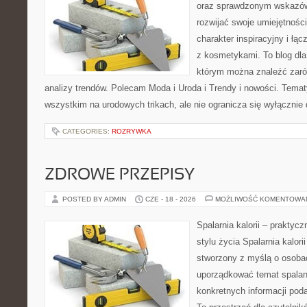
oraz sprawdzonym wskazów
rozwijać swoje umiejętnośc
charakter inspiracyjny i łą
z kosmetykami. To blog dla
którym można znaleźć zarówn
analizy trendów. Polecam Moda i Uroda i Trendy i nowości. Temat
wszystkim na urodowych trikach, ale nie ogranicza się wyłączni
CATEGORIES:
ROZRYWKA
ZDROWE PRZEPISY
POSTED BY ADMIN
CZE - 18 - 2026
MOŻLIWOŚĆ KOMENTOWA
Spalarnia kalorii – prakty
stylu życia Spalarnia kalori
stworzony z myślą o osoba
uporządkować temat spalania
konkretnych informacji pod