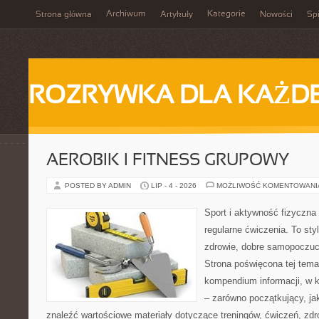
Archiwum
Kategorie
Strona główna
Artykuły
Nowości
Spi
ROZRYWKA DLA KAŻD
AEROBIK I FITNESS GRUPOWY
POSTED BY ADMIN
LIP - 4 - 2026
MOŻLIWOŚĆ KOMENTOWAN
Sport i aktywność fizyczna 
regularne ćwiczenia. To sty
zdrowie, dobre samopoczuci
Strona poświęcona tej tem
kompendium informacji, w k
– zarówno początkujący, j
znaleźć wartościowe materiały dotyczące treningów, ćwiczeń, zdr