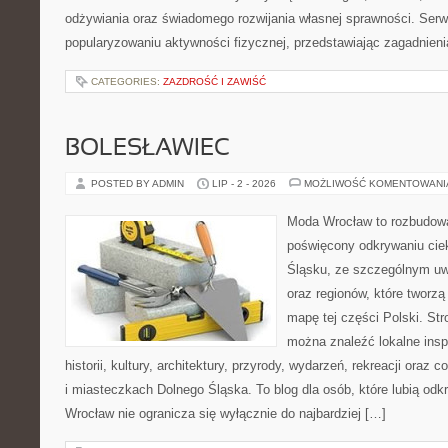
odżywiania oraz świadomego rozwijania własnej sprawności. Serwi
popularyzowaniu aktywności fizycznej, przedstawiając zagadnien
CATEGORIES:
ZAZDROŚĆ I ZAWIŚĆ
BOLESŁAWIEC
POSTED BY ADMIN
LIP - 2 - 2026
MOŻLIWOŚĆ KOMENTOWAN
Moda Wrocław to rozbudowa
poświęcony odkrywaniu ci
Śląsku, ze szczególnym uw
oraz regionów, które tworzą
mapę tej części Polski. Str
można znaleźć lokalne insp
historii, kultury, architektury, przyrody, wydarzeń, rekreacji oraz
i miasteczkach Dolnego Śląska. To blog dla osób, które lubią odk
Wrocław nie ogranicza się wyłącznie do najbardziej […]