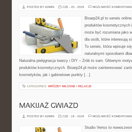
POSTED BY ADMIN
CZE - 20 - 2026
MOŻLIWOŚĆ KOMENTOWA
Bioarp24.pl to serwis online
produktów kosmetycznych i
może być rozumiana jako w
dla osób, które interesują s
To serwis, która wpisuje si
naturalnymi sposobami dba
Naturalna pielęgnacja twarzy i DIY – Zrób to sam. Głównym motyw
produktów kosmetycznych. Bioarp24.pl może zainteresować zaró
kosmetyków, jak i gabinetowe punkty […]
CATEGORIES:
WRÓŻBY MIŁOSNE I RELACJE
MAKIJAŻ GWIAZD
POSTED BY ADMIN
CZE - 19 - 2026
MOŻLIWOŚĆ KOMENTOWA
Studio Veriss to nowoczesn