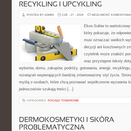
RECYKLING I UPCYKLING
POSTED BY ADMIN
CZE - 27 - 2026
MOŻLIWOŚĆ KOMENTOWA
Ekos-Sułów to wartościowy 
który pokazuje, że odpowie
musi oznaczać wielkich wy
decyzji ani kosztownych zm
czytelnik może znaleźć por
oraz przystępne teksty do
wyborów, domu, zakupów, podróży, gotowania, energii, recyklingu
rozwiązań wspierających bardziej zrównoważony styl życia. Stro
myślą o osobach, które chcą poznawać współczesne wyzwania ś
jednocześnie szukają treści […]
CATEGORIES:
POCIĄGI TOWAROWE
DERMOKOSMETYKI I SKÓRA
PROBLEMATYCZNA