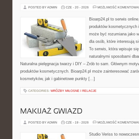
POSTED BY ADMIN
CZE - 20 - 2026
MOŻLIWOŚĆ KOMENTOWA
Bioarp24.pl to serwis online
produktów kosmetycznych i
może być rozumiana jako w
dla osób, które interesują s
To serwis, która wpisuje si
naturalnymi sposobami dba
Naturalna pielęgnacja twarzy i DIY – Zrób to sam. Głównym motyw
produktów kosmetycznych. Bioarp24.pl może zainteresować zaró
kosmetyków, jak i gabinetowe punkty […]
CATEGORIES:
WRÓŻBY MIŁOSNE I RELACJE
MAKIJAŻ GWIAZD
POSTED BY ADMIN
CZE - 19 - 2026
MOŻLIWOŚĆ KOMENTOWA
Studio Veriss to nowoczesn