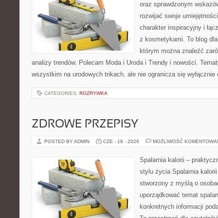
oraz sprawdzonym wskazów
rozwijać swoje umiejętnośc
charakter inspiracyjny i łą
z kosmetykami. To blog dla
którym można znaleźć zarówn
analizy trendów. Polecam Moda i Uroda i Trendy i nowości. Temat
wszystkim na urodowych trikach, ale nie ogranicza się wyłączni
CATEGORIES:
ROZRYWKA
ZDROWE PRZEPISY
POSTED BY ADMIN
CZE - 18 - 2026
MOŻLIWOŚĆ KOMENTOWA
Spalarnia kalorii – prakty
stylu życia Spalarnia kalori
stworzony z myślą o osoba
uporządkować temat spalania
konkretnych informacji pod