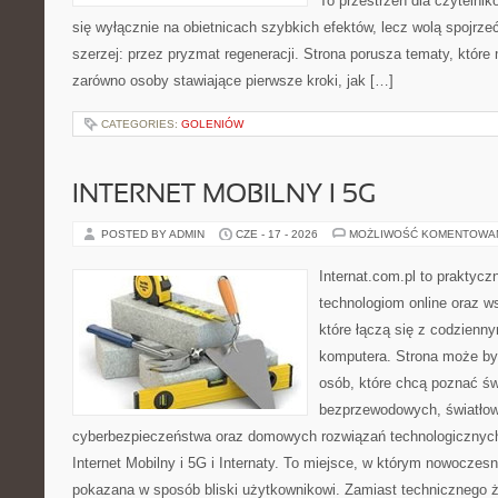
To przestrzeń dla czytelnik
się wyłącznie na obietnicach szybkich efektów, lecz wolą spojrze
szerzej: przez pryzmat regeneracji. Strona porusza tematy, któr
zarówno osoby stawiające pierwsze kroki, jak […]
CATEGORIES:
GOLENIÓW
INTERNET MOBILNY I 5G
POSTED BY ADMIN
CZE - 17 - 2026
MOŻLIWOŚĆ KOMENTOWA
Internat.com.pl to praktyc
technologiom online oraz 
które łączą się z codzienn
komputera. Strona może by
osób, które chcą poznać świ
bezprzewodowych, światłow
cyberbezpieczeństwa oraz domowych rozwiązań technologicznych
Internet Mobilny i 5G i Internaty. To miejsce, w którym nowoczes
pokazana w sposób bliski użytkownikowi. Zamiast technicznego 