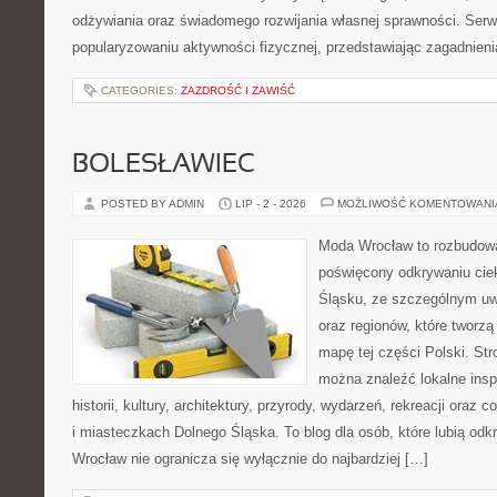
odżywiania oraz świadomego rozwijania własnej sprawności. Serwi
popularyzowaniu aktywności fizycznej, przedstawiając zagadnien
CATEGORIES:
ZAZDROŚĆ I ZAWIŚĆ
BOLESŁAWIEC
POSTED BY ADMIN
LIP - 2 - 2026
MOŻLIWOŚĆ KOMENTOWAN
Moda Wrocław to rozbudowa
poświęcony odkrywaniu ci
Śląsku, ze szczególnym uw
oraz regionów, które tworzą
mapę tej części Polski. Str
można znaleźć lokalne insp
historii, kultury, architektury, przyrody, wydarzeń, rekreacji oraz
i miasteczkach Dolnego Śląska. To blog dla osób, które lubią odk
Wrocław nie ogranicza się wyłącznie do najbardziej […]