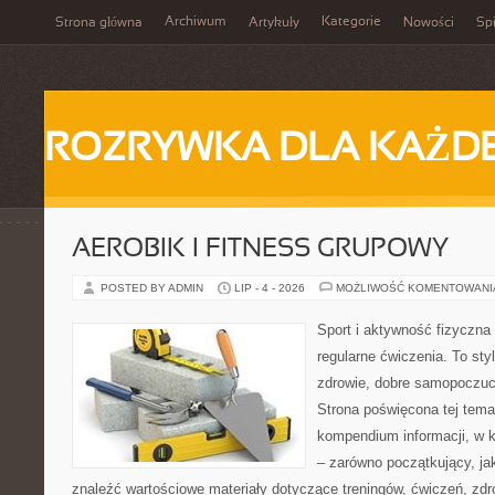
Archiwum
Kategorie
Strona główna
Artykuły
Nowości
Spi
ROZRYWKA DLA KAŻD
AEROBIK I FITNESS GRUPOWY
POSTED BY ADMIN
LIP - 4 - 2026
MOŻLIWOŚĆ KOMENTOWAN
Sport i aktywność fizyczna 
regularne ćwiczenia. To sty
zdrowie, dobre samopoczuci
Strona poświęcona tej tem
kompendium informacji, w k
– zarówno początkujący, j
znaleźć wartościowe materiały dotyczące treningów, ćwiczeń, zdr