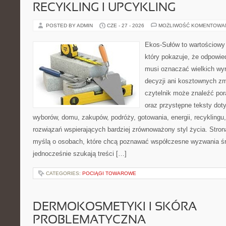
RECYKLING I UPCYKLING
POSTED BY ADMIN
CZE - 27 - 2026
MOŻLIWOŚĆ KOMENTOWA
Ekos-Sułów to wartościowy 
który pokazuje, że odpowie
musi oznaczać wielkich wy
decyzji ani kosztownych zm
czytelnik może znaleźć por
oraz przystępne teksty do
wyborów, domu, zakupów, podróży, gotowania, energii, recyklingu
rozwiązań wspierających bardziej zrównoważony styl życia. Stro
myślą o osobach, które chcą poznawać współczesne wyzwania ś
jednocześnie szukają treści […]
CATEGORIES:
POCIĄGI TOWAROWE
DERMOKOSMETYKI I SKÓRA
PROBLEMATYCZNA