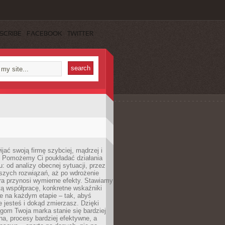
SCRIBE
FACEBOOK
TWITTER
jać swoją firmę szybciej, mądrzej i
 Pomożemy Ci poukładać działania
u: od analizy obecnej sytuacji, przez
szych rozwiązań, aż po wdrożenie
tóra przynosi wymierne efekty. Stawiamy
tą współpracę, konkretne wskaźniki
e na każdym etapie – tak, abyś
ie jesteś i dokąd zmierzasz. Dzięki
gom Twoja marka stanie się bardziej
a, procesy bardziej efektywne, a