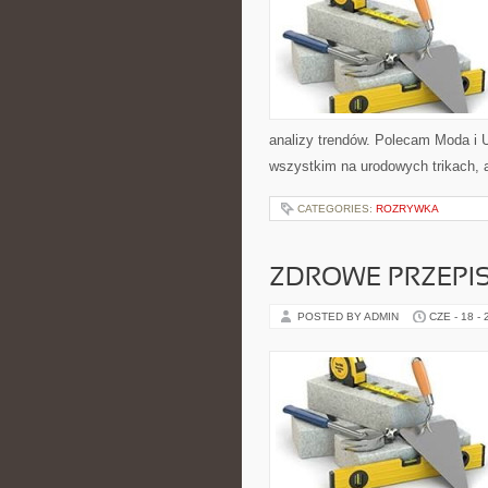
analizy trendów. Polecam Moda i U
wszystkim na urodowych trikach, 
CATEGORIES:
ROZRYWKA
ZDROWE PRZEPI
POSTED BY ADMIN
CZE - 18 -