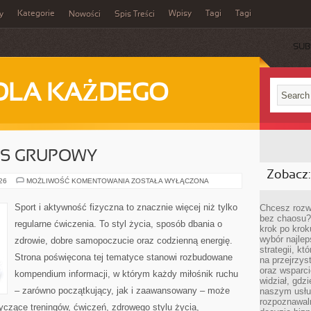
Kategorie
Wpisy
Tagi
Tagi
y
Nowości
Spis Treści
SUB
DLA KAŻDEGO
ESS GRUPOWY
Zobacz:
AEROBIK
026
MOŻLIWOŚĆ KOMENTOWANIA
ZOSTAŁA WYŁĄCZONA
I
FITNESS
GRUPOWY
Sport i aktywność fizyczna to znacznie więcej niż tylko
Chcesz rozwi
bez chaosu?
regularne ćwiczenia. To styl życia, sposób dbania o
krok po krok
wybór najlep
zdrowie, dobre samopoczucie oraz codzienną energię.
strategii, k
Strona poświęcona tej tematyce stanowi rozbudowane
na przejrzys
oraz wsparci
kompendium informacji, w którym każdy miłośnik ruchu
widział, gdz
– zarówno początkujący, jak i zaawansowany – może
naszym usłu
rozpoznawaln
yczące treningów, ćwiczeń, zdrowego stylu życia,