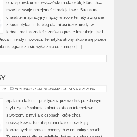
oraz sprawdzonym wskazówkom dla osób, które chcą
rozwijać swoje umiejętności makijażowe. Strona ma
charakter inspiracyjny i łączy w sobie tematy związane
z kosmetykami. To blog dla miłośniczek urody, w
którym można znaleźć zarówno proste instrukcje, jak i
roda i Trendy i nowości. Tematyka strony skupia się przede
ale nie ogranicza się wyłącznie do samego […]
SY
ZDROWE
 2026
MOŻLIWOŚĆ KOMENTOWANIA
ZOSTAŁA WYŁĄCZONA
PRZEPISY
Spalarnia kalorii – praktyczny przewodnik po zdrowym
stylu życia Spalarnia kalorii to strona internetowa
stworzony z myślą o osobach, które chcą
uporządkować temat spalania kalorii i szukają
konkretnych informacji podanych w naturalny sposób.