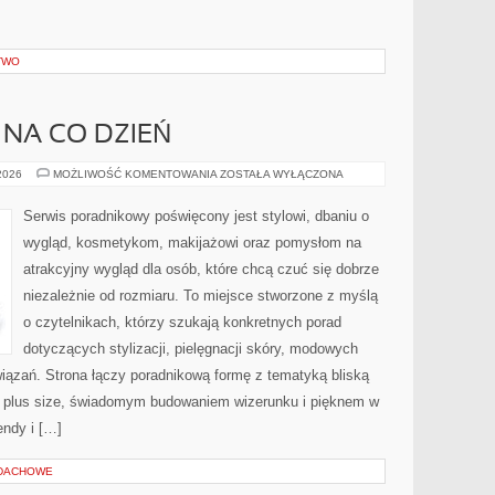
TWO
 NA CO DZIEŃ
MODA
 2026
MOŻLIWOŚĆ KOMENTOWANIA
ZOSTAŁA WYŁĄCZONA
PLUS
SIZE
NA
Serwis poradnikowy poświęcony jest stylowi, dbaniu o
CO
DZIEŃ
wygląd, kosmetykom, makijażowi oraz pomysłom na
atrakcyjny wygląd dla osób, które chcą czuć się dobrze
niezależnie od rozmiaru. To miejsce stworzone z myślą
o czytelnikach, którzy szukają konkretnych porad
dotyczących stylizacji, pielęgnacji skóry, modowych
ązań. Strona łączy poradnikową formę z tematyką bliską
ą plus size, świadomym budowaniem wizerunku i pięknem w
ndy i […]
 DACHOWE