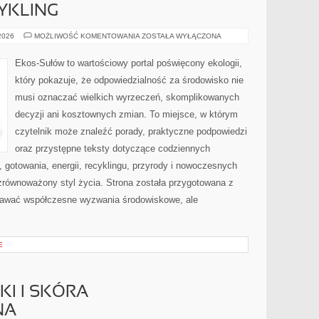
CYKLING
RECYKLING
 2026
MOŻLIWOŚĆ KOMENTOWANIA
ZOSTAŁA WYŁĄCZONA
I
UPCYKLING
Ekos-Sułów to wartościowy portal poświęcony ekologii,
który pokazuje, że odpowiedzialność za środowisko nie
musi oznaczać wielkich wyrzeczeń, skomplikowanych
decyzji ani kosztownych zmian. To miejsce, w którym
czytelnik może znaleźć porady, praktyczne podpowiedzi
oraz przystępne teksty dotyczące codziennych
gotowania, energii, recyklingu, przyrody i nowoczesnych
zrównoważony styl życia. Strona została przygotowana z
nawać współczesne wyzwania środowiskowe, ale
E
I I SKÓRA
NA