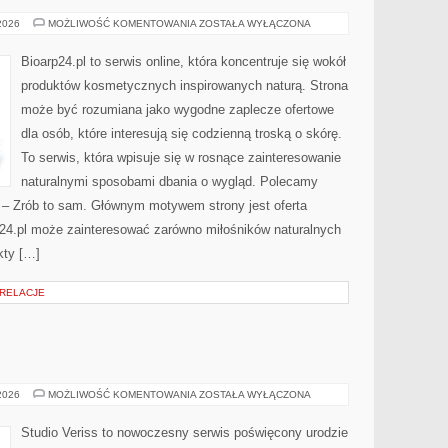
DERMOKOSMETYKI
 2026
MOŻLIWOŚĆ KOMENTOWANIA
ZOSTAŁA WYŁĄCZONA
I
SKÓRA
PROBLEMATYCZNA
Bioarp24.pl to serwis online, która koncentruje się wokół
produktów kosmetycznych inspirowanych naturą. Strona
może być rozumiana jako wygodne zaplecze ofertowe
dla osób, które interesują się codzienną troską o skórę.
To serwis, która wpisuje się w rosnące zainteresowanie
naturalnymi sposobami dbania o wygląd. Polecamy
Y – Zrób to sam. Głównym motywem strony jest oferta
24.pl może zainteresować zarówno miłośników naturalnych
kty […]
 RELACJE
MAKIJAŻ
 2026
MOŻLIWOŚĆ KOMENTOWANIA
ZOSTAŁA WYŁĄCZONA
GWIAZD
Studio Veriss to nowoczesny serwis poświęcony urodzie