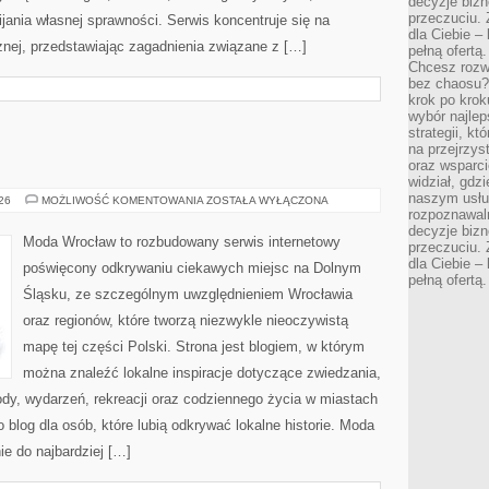
decyzje bizn
przeczuciu. 
ania własnej sprawności. Serwis koncentruje się na
dla Ciebie – 
znej, przedstawiając zagadnienia związane z […]
pełną ofertą.
Chcesz rozwi
bez chaosu?
krok po krok
wybór najlep
strategii, k
na przejrzys
oraz wsparci
widział, gdz
naszym usłu
BOLESŁAWIEC
026
MOŻLIWOŚĆ KOMENTOWANIA
ZOSTAŁA WYŁĄCZONA
rozpoznawaln
decyzje bizn
Moda Wrocław to rozbudowany serwis internetowy
przeczuciu. 
dla Ciebie – 
poświęcony odkrywaniu ciekawych miejsc na Dolnym
pełną ofertą.
Śląsku, ze szczególnym uwzględnieniem Wrocławia
oraz regionów, które tworzą niezwykle nieoczywistą
mapę tej części Polski. Strona jest blogiem, w którym
można znaleźć lokalne inspiracje dotyczące zwiedzania,
zyrody, wydarzeń, rekreacji oraz codziennego życia w miastach
 blog dla osób, które lubią odkrywać lokalne historie. Moda
ie do najbardziej […]