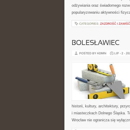
odżywiania oraz świadomego rozwij
popularyzowaniu aktywności fizyc
CATEGORIES:
ZAZDROŚĆ I ZAWIŚĆ
BOLESŁAWIEC
POSTED BY ADMIN
LIP - 2 - 2
historii, kultury, architektury, pr
i miasteczkach Dolnego Śląska. To
Wrocław nie ogranicza się wyłączn