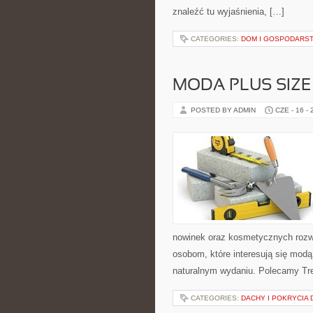
znaleźć tu wyjaśnienia, […]
CATEGORIES:
DOM I GOSPODARS
MODA PLUS SIZE
POSTED BY ADMIN
CZE - 16 -
nowinek oraz kosmetycznych rozwi
osobom, które interesują się mod
naturalnym wydaniu. Polecamy Tre
CATEGORIES:
DACHY I POKRYCIA