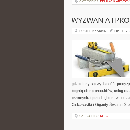
CATEGORIES:
EDUKACJA ARTYST
WYZWANIA I PR
POSTED BY ADMIN
LIP - 1 - 2
gdzie liczy się wydajność, precy
bogatą ofertę produktów, usług or
przemysłu i przedsiębiorstw posz
Ciekawostki i Giganty Świata i Ś
CATEGORIES:
KETO