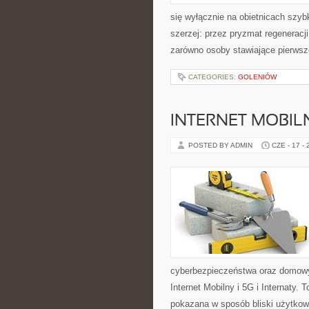
się wyłącznie na obietnicach szybk
szerzej: przez pryzmat regeneracj
zarówno osoby stawiające pierwsze
CATEGORIES:
GOLENIÓW
INTERNET MOBILN
POSTED BY ADMIN
CZE - 17 -
cyberbezpieczeństwa oraz domowy
Internet Mobilny i 5G i Internaty
pokazana w sposób bliski użytkow