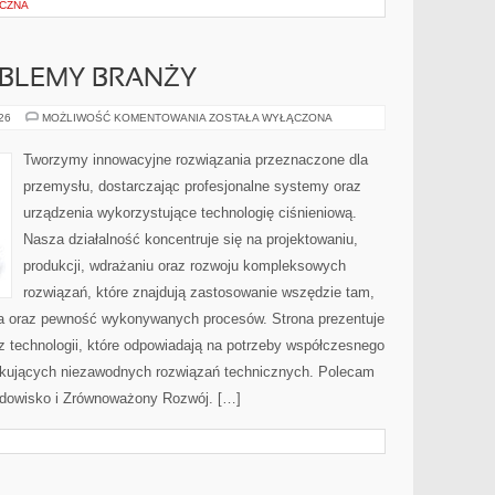
YCZNA
OBLEMY BRANŻY
WYZWANIA
026
MOŻLIWOŚĆ KOMENTOWANIA
ZOSTAŁA WYŁĄCZONA
I
PROBLEMY
BRANŻY
Tworzymy innowacyjne rozwiązania przeznaczone dla
przemysłu, dostarczając profesjonalne systemy oraz
urządzenia wykorzystujące technologię ciśnieniową.
Nasza działalność koncentruje się na projektowaniu,
produkcji, wdrażaniu oraz rozwoju kompleksowych
rozwiązań, które znajdują zastosowanie wszędzie tam,
zja oraz pewność wykonywanych procesów. Strona prezentuje
az technologii, które odpowiadają na potrzeby współczesnego
ukujących niezawodnych rozwiązań technicznych. Polecam
rodowisko i Zrównoważony Rozwój. […]