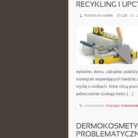
RECYKLING I UP
POSTED BY ADMIN
CZE - 27 -
wyborów, domu, zakupów, podróży, 
rozwiązań wspierających bardziej 
myślą o osobach, które chcą poz
jednocześnie szukają treści […]
CATEGORIES:
POCIĄGI TOWAROW
DERMOKOSMETYK
PROBLEMATYCZ