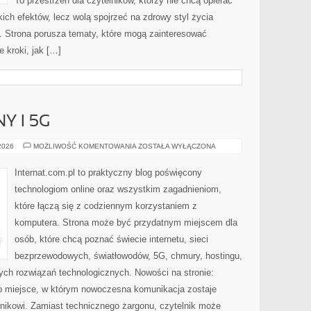
To przestrzeń dla czytelników, którzy nie chcą opierać
ich efektów, lecz wolą spojrzeć na zdrowy styl życia
i. Strona porusza tematy, które mogą zainteresować
 kroki, jak […]
Y I 5G
INTERNET
 2026
MOŻLIWOŚĆ KOMENTOWANIA
ZOSTAŁA WYŁĄCZONA
MOBILNY
I
5G
Internat.com.pl to praktyczny blog poświęcony
technologiom online oraz wszystkim zagadnieniom,
które łączą się z codziennym korzystaniem z
komputera. Strona może być przydatnym miejscem dla
osób, które chcą poznać świecie internetu, sieci
bezprzewodowych, światłowodów, 5G, chmury, hostingu,
ch rozwiązań technologicznych. Nowości na stronie:
. To miejsce, w którym nowoczesna komunikacja zostaje
nikowi. Zamiast technicznego żargonu, czytelnik może