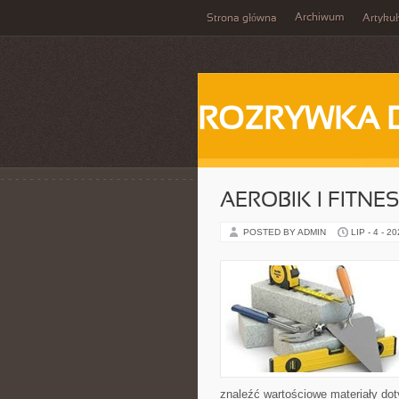
Archiwum
Strona główna
Artykuł
ROZRYWKA 
AEROBIK I FITN
POSTED BY ADMIN
LIP - 4 - 2
znaleźć wartościowe materiały dot