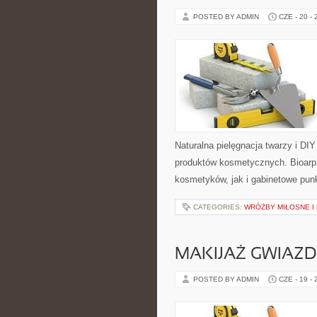
POSTED BY ADMIN
CZE - 20 -
Naturalna pielęgnacja twarzy i DI
produktów kosmetycznych. Bioarp
kosmetyków, jak i gabinetowe pun
CATEGORIES:
WRÓŻBY MIŁOSNE I
MAKIJAŻ GWIAZD
POSTED BY ADMIN
CZE - 19 -