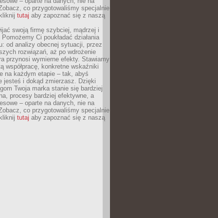
esowe – oparte na danych, nie na
Zobacz, co przygotowaliśmy specjalnie
kliknij
tutaj
aby zapoznać się z naszą
jać swoją firmę szybciej, mądrzej i
 Pomożemy Ci poukładać działania
u: od analizy obecnej sytuacji, przez
szych rozwiązań, aż po wdrożenie
tóra przynosi wymierne efekty. Stawiamy
tą współpracę, konkretne wskaźniki
e na każdym etapie – tak, abyś
ie jesteś i dokąd zmierzasz. Dzięki
gom Twoja marka stanie się bardziej
a, procesy bardziej efektywne, a
esowe – oparte na danych, nie na
Zobacz, co przygotowaliśmy specjalnie
kliknij
tutaj
aby zapoznać się z naszą