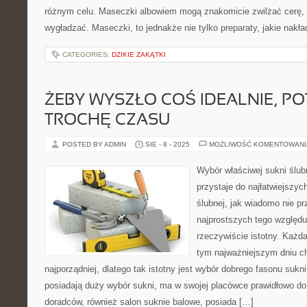
różnym celu. Maseczki albowiem mogą znakomicie zwilżać cerę, 
wygładzać. Maseczki, to jednakże nie tylko preparaty, jakie nakł
CATEGORIES:
DZIKIE ZAKĄTKI
ŻEBY WYSZŁO COŚ IDEALNIE, P
TROCHĘ CZASU
POSTED BY ADMIN
SIE - 8 - 2025
MOŻLIWOŚĆ KOMENTOWAN
Wybór właściwej sukni ślub
przystaje do najłatwiejszy
ślubnej, jak wiadomo nie pr
najprostszych tego względu,
rzeczywiście istotny. Każd
tym najważniejszym dniu c
najporządniej, dlatego tak istotny jest wybór dobrego fasonu sukn
posiadają duży wybór sukni, ma w swojej placówce prawidłowo do
doradców, również salon suknie balowe, posiada […]