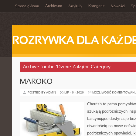
Archiwum
Kategorie
Strona główna
Artykuły
Nowości
Spi
ROZRYWKA DLA KAŻD
Archive for the ‘Dzikie Zakątki’ Category
MAROKO
POSTED BY ADMIN
LIP - 6 - 2026
MOŻLIWOŚĆ KOMENTOWAN
Cherrish to pełna pomysłów 
szukają podróżniczych insp
fascynujące destynacje bez
otwartością na nowe doświa
podróżniczych opowieści, 