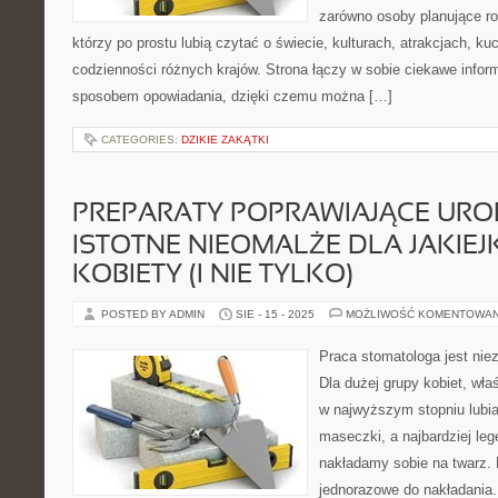
zarówno osoby planujące rod
którzy po prostu lubią czytać o świecie, kulturach, atrakcjach, kuch
codzienności różnych krajów. Strona łączy w sobie ciekawe infor
sposobem opowiadania, dzięki czemu można […]
CATEGORIES:
DZIKIE ZAKĄTKI
PREPARATY POPRAWIAJĄCE UROD
ISTOTNE NIEOMALŻE DLA JAKIE
KOBIETY (I NIE TYLKO)
POSTED BY ADMIN
SIE - 15 - 2025
MOŻLIWOŚĆ KOMENTOWA
Praca stomatologa jest nie
Dla dużej grupy kobiet, wła
w najwyższym stopniu lubia
maseczki, a najbardziej leg
nakładamy sobie na twarz. 
jednorazowe do nakładania.