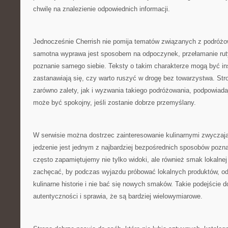
chwilę na znalezienie odpowiednich informacji.
Jednocześnie Cherrish nie pomija tematów związanych z podróżo
samotna wyprawa jest sposobem na odpoczynek, przełamanie ruty
poznanie samego siebie. Teksty o takim charakterze mogą być insp
zastanawiają się, czy warto ruszyć w drogę bez towarzystwa. S
zarówno zalety, jak i wyzwania takiego podróżowania, podpowiad
może być spokojny, jeśli zostanie dobrze przemyślany.
W serwisie można dostrzec zainteresowanie kulinarnymi zwyczaj
jedzenie jest jednym z najbardziej bezpośrednich sposobów pozna
często zapamiętujemy nie tylko widoki, ale również smak lokalne
zachęcać, by podczas wyjazdu próbować lokalnych produktów, od
kulinarne historie i nie bać się nowych smaków. Takie podejście 
autentyczności i sprawia, że są bardziej wielowymiarowe.