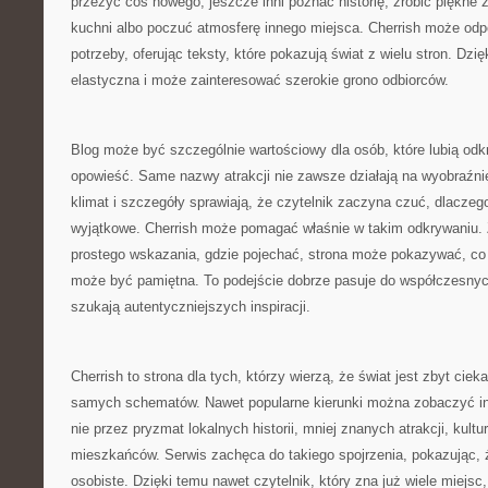
przeżyć coś nowego, jeszcze inni poznać historię, zrobić piękne z
kuchni albo poczuć atmosferę innego miejsca. Cherrish może odp
potrzeby, oferując teksty, które pokazują świat z wielu stron. Dzię
elastyczna i może zainteresować szerokie grono odbiorców.
Blog może być szczególnie wartościowy dla osób, które lubią od
opowieść. Same nazwy atrakcji nie zawsze działają na wyobraźnię
klimat i szczegóły sprawiają, że czytelnik zaczyna czuć, dlaczeg
wyjątkowe. Cherrish może pomagać właśnie w takim odkrywaniu. 
prostego wskazania, gdzie pojechać, strona może pokazywać, co
może być pamiętna. To podejście dobrze pasuje do współczesnych
szukają autentyczniejszych inspiracji.
Cherrish to strona dla tych, którzy wierzą, że świat jest zbyt cie
samych schematów. Nawet popularne kierunki można zobaczyć inac
nie przez pryzmat lokalnych historii, mniej znanych atrakcji, kultu
mieszkańców. Serwis zachęca do takiego spojrzenia, pokazując,
osobiste. Dzięki temu nawet czytelnik, który zna już wiele miejsc