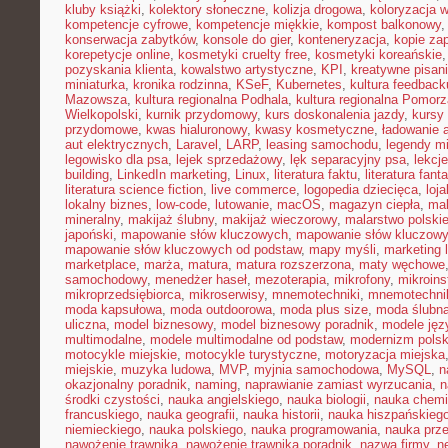
kluby książki
,
kolektory słoneczne
,
kolizja drogowa
,
koloryzacja 
kompetencje cyfrowe
,
kompetencje miękkie
,
kompost balkonowy
konserwacja zabytków
,
konsole do gier
,
konteneryzacja
,
kopie za
korepetycje online
,
kosmetyki cruelty free
,
kosmetyki koreańskie
pozyskania klienta
,
kowalstwo artystyczne
,
KPI
,
kreatywne pisan
miniaturka
,
kronika rodzinna
,
KSeF
,
Kubernetes
,
kultura feedback
Mazowsza
,
kultura regionalna Podhala
,
kultura regionalna Pomorz
Wielkopolski
,
kurnik przydomowy
,
kurs doskonalenia jazdy
,
kursy
przydomowe
,
kwas hialuronowy
,
kwasy kosmetyczne
,
ładowanie 
aut elektrycznych
,
Laravel
,
LARP
,
leasing samochodu
,
legendy mi
legowisko dla psa
,
lejek sprzedażowy
,
lęk separacyjny psa
,
lekcj
building
,
LinkedIn marketing
,
Linux
,
literatura faktu
,
literatura fant
literatura science fiction
,
live commerce
,
logopedia dziecięca
,
loj
lokalny biznes
,
low-code
,
lutowanie
,
macOS
,
magazyn ciepła
,
mak
mineralny
,
makijaż ślubny
,
makijaż wieczorowy
,
malarstwo polski
japoński
,
mapowanie słów kluczowych
,
mapowanie słów kluczowy
mapowanie słów kluczowych od podstaw
,
mapy myśli
,
marketing 
marketplace
,
marża
,
matura
,
matura rozszerzona
,
maty węchowe
samochodowy
,
menedżer haseł
,
mezoterapia
,
mikrofony
,
mikroins
mikroprzedsiębiorca
,
mikroserwisy
,
mnemotechniki
,
mnemotechnik
moda kapsułowa
,
moda outdoorowa
,
moda plus size
,
moda ślubn
uliczna
,
model biznesowy
,
model biznesowy poradnik
,
modele ję
multimodalne
,
modele multimodalne od podstaw
,
modernizm polsk
motocykle miejskie
,
motocykle turystyczne
,
motoryzacja miejska
miejskie
,
muzyka ludowa
,
MVP
,
myjnia samochodowa
,
MySQL
,
n
okazjonalny poradnik
,
naming
,
naprawianie zamiast wyrzucania
,
n
środki czystości
,
nauka angielskiego
,
nauka biologii
,
nauka chemi
francuskiego
,
nauka geografii
,
nauka historii
,
nauka hiszpańskieg
niemieckiego
,
nauka polskiego
,
nauka programowania
,
nauka prz
nawożenie trawnika
,
nawożenie trawnika poradnik
,
nazwa firmy
,
ne