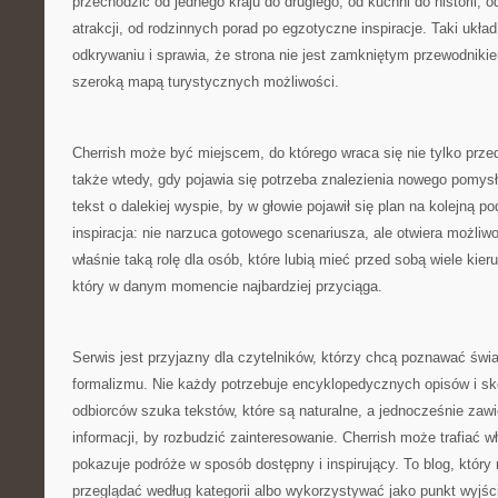
przechodzić od jednego kraju do drugiego, od kuchni do historii, o
atrakcji, od rodzinnych porad po egzotyczne inspiracje. Taki ukł
odkrywaniu i sprawia, że strona nie jest zamkniętym przewodnikie
szeroką mapą turystycznych możliwości.
Cherrish może być miejscem, do którego wraca się nie tylko prz
także wtedy, gdy pojawia się potrzeba znalezienia nowego pomy
tekst o dalekiej wyspie, by w głowie pojawił się plan na kolejną po
inspiracja: nie narzuca gotowego scenariusza, ale otwiera możliw
właśnie taką rolę dla osób, które lubią mieć przed sobą wiele kier
który w danym momencie najbardziej przyciąga.
Serwis jest przyjazny dla czytelników, którzy chcą poznawać świ
formalizmu. Nie każdy potrzebuje encyklopedycznych opisów i sk
odbiorców szuka tekstów, które są naturalne, a jednocześnie zaw
informacji, by rozbudzić zainteresowanie. Cherrish może trafiać w
pokazuje podróże w sposób dostępny i inspirujący. To blog, któr
przeglądać według kategorii albo wykorzystywać jako punkt wyjśc