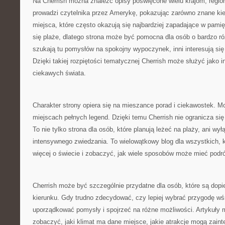
Na Cherrish można znaleźć opisy poświęcone wielu krajom, regio
prowadzi czytelnika przez Amerykę, pokazując zarówno znane kier
miejsca, które często okazują się najbardziej zapadające w pami
się plaże, dlatego strona może być pomocna dla osób o bardzo r
szukają tu pomysłów na spokojny wypoczynek, inni interesują się
Dzięki takiej rozpiętości tematycznej Cherrish może służyć jako i
ciekawych świata.
Charakter strony opiera się na mieszance porad i ciekawostek. Moż
miejscach pełnych legend. Dzięki temu Cherrish nie ogranicza się 
To nie tylko strona dla osób, które planują leżeć na plaży, ani wy
intensywnego zwiedzania. To wielowątkowy blog dla wszystkich, 
więcej o świecie i zobaczyć, jak wiele sposobów może mieć podr
Cherrish może być szczególnie przydatne dla osób, które są dopi
kierunku. Gdy trudno zdecydować, czy lepiej wybrać przygodę wś
uporządkować pomysły i spojrzeć na różne możliwości. Artykuły
zobaczyć, jaki klimat ma dane miejsce, jakie atrakcje mogą zaint