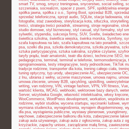
smart TV
,
smog
,
smycz treningowa
,
snycerstwo
,
social selling
,
so
szczeniaka
,
socrealizm
,
spacer z psem
,
SPF
,
spółdzielnia energ
spółka jawna
,
spółka z o.o.
,
Spring Boot
,
sprzedaż B2B
,
sprzeda
sprzedaż telefoniczna
,
sprzęt audio
,
SQLite
,
stacje ładowania
,
st
fotografie
,
staż zawodowy
,
sterylizacja kota
,
stłuczka
,
storytelling
treści
,
strategia treści poradnik
,
streaming
,
stroje regionalne
,
stru
studio domowe
,
styl biznesowy
,
styl casual
,
styl formalny
,
styl sm
sylwetki
,
stypendia
,
sukcesja firmy
,
SUV
,
Svelte
,
świadectwo ene
świetlica szkolna
,
świetlica wiejska
,
świnka morska
,
Symfony
,
sy
szafa kapsułowa na lato
,
szafa kapsułowa na lato poradnik
,
szcze
psa
,
szelki dla psa
,
szkoła demokratyczna
,
szkoła prywatna
,
szk
sztuka partycypacyjna
,
sztuka sakralna
,
szybkie czytanie
,
szyfr
taryfy prądu
,
teatr amatorski
,
teatr dla dzieci
,
techniczne SEO
,
te
pedagogiczna
,
terminal
,
terminal w telefonie
,
termomodernizacja
,
oprogramowania
,
testy integracyjne
,
testy jednostkowe
,
TikTok ma
tradycje rodzinne
,
transporter dla kota
,
trening całego ciała
,
trenin
tuning optyczny
,
typ urody
,
ubezpieczenie AC
,
ubezpieczenie OC
z lnu
,
ubrania z wełny
,
uczenie maszynowe
,
umowa najmu
,
umowa
umowa zlecenie
,
umowy B2B
,
upcykling
,
upskilling
,
uwierzytelni
writing
,
van rodzinny
,
VIN
,
vintage fashion
,
VPN
,
VR fitness
,
Vue
wartość klienta
,
WCAG
,
webhooki
,
wektorowe bazy danych
,
weter
Server
,
wizytówka Google
,
własność intelektualna
,
włosy kręcone
WooCommerce
,
WordPress development
,
workation
,
wspólnota e
rodzinne
,
wybór studiów
,
wycena startupu
,
wycinanki ludowe
,
wym
wymiana studencka
,
wynagrodzenia
,
wynajem długoterminowy
,
wy
dla psa
,
wystąpienia publiczne
,
wystawy plenerowe
,
youngtimery
,
węchowe
,
zabezpieczenie balkonu dla kota
,
zabezpieczenie lakie
zakup auta używanego
,
zakup auta z ogłoszenia
,
zakup auta z og
krzyżackie
,
zapachy unisex
,
zarządzanie małą firmą
,
zawieszeni