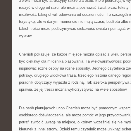
Serwis może być atrakcyjny także dla osób, które podróżują w w
ruszyć w drogę od razu, ale można poznawać świat przez teksty, op
możliwość takiej chwili oderwania od codzienności. To szczególni
turystykę, ale w danym momencie nie mają czasu, budżetu albo m
takich treści może podtrzymywać ciekawość świata i pomagać w 
wypraw.
Cherrish pokazuje, że każde miejsce można opisać z wielu persp
być ciekawy dla miłośnika plażowania. Ta wielowarstwowość podr
inspirować różne osoby na różne sposoby. Jednego czytelnika zac
potrawy, drugiego widokowa trasa, trzeciego historia danego regio
poradnik dotyczący wyjazdu z rodziną. Tak szeroka perspektywa 
sprawia, że jej treści można wykorzystywać na wiele sposobów.
Dla osób planujących urlop Cherrish może być pomocnym wsparc
osobistego doświadczenia, ale może pomóc w jego przygotowaniu.
potrafi zwrócić uwagę na miejsce, o którym wcześniej się nie my
kierunek z innej strony. Dzięki temu czytelnik może uniknąć sch