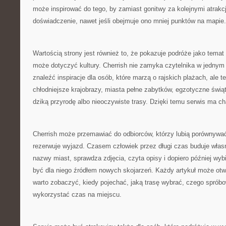
może inspirować do tego, by zamiast gonitwy za kolejnymi atrak
doświadczenie, nawet jeśli obejmuje ono mniej punktów na mapie.
Wartością strony jest również to, że pokazuje podróże jako temat
może dotyczyć kultury. Cherrish nie zamyka czytelnika w jedny
znaleźć inspiracje dla osób, które marzą o rajskich plażach, ale te
chłodniejsze krajobrazy, miasta pełne zabytków, egzotyczne świąty
dziką przyrodę albo nieoczywiste trasy. Dzięki temu serwis ma ch
Cherrish może przemawiać do odbiorców, którzy lubią porównywać
rezerwuje wyjazd. Czasem człowiek przez długi czas buduje wła
nazwy miast, sprawdza zdjęcia, czyta opisy i dopiero później wyb
być dla niego źródłem nowych skojarzeń. Każdy artykuł może otwo
warto zobaczyć, kiedy pojechać, jaką trasę wybrać, czego spróbow
wykorzystać czas na miejscu.