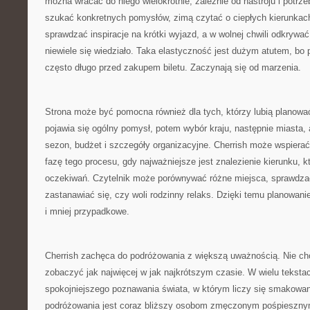
można wracać do niego wielokrotnie, zależnie od nastroju i potr
szukać konkretnych pomysłów, zimą czytać o ciepłych kierunka
sprawdzać inspiracje na krótki wyjazd, a w wolnej chwili odkrywać
niewiele się wiedziało. Taka elastyczność jest dużym atutem, bo
często długo przed zakupem biletu. Zaczynają się od marzenia.
Strona może być pomocna również dla tych, którzy lubią planowa
pojawia się ogólny pomysł, potem wybór kraju, następnie miasta, at
sezon, budżet i szczegóły organizacyjne. Cherrish może wspiera
fazę tego procesu, gdy najważniejsze jest znalezienie kierunku, 
oczekiwań. Czytelnik może porównywać różne miejsca, sprawdzać,
zastanawiać się, czy woli rodzinny relaks. Dzięki temu planowani
i mniej przypadkowe.
Cherrish zachęca do podróżowania z większą uważnością. Nie cho
zobaczyć jak najwięcej w jak najkrótszym czasie. W wielu tekst
spokojniejszego poznawania świata, w którym liczy się smakowani
podróżowania jest coraz bliższy osobom zmęczonym pośpieszny