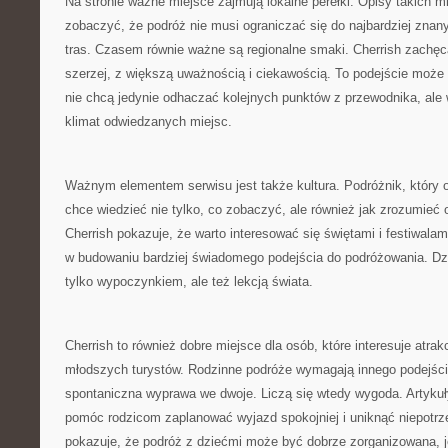
Na stronie ważne miejsce zajmują lokalne perełki. Opisy takich m
zobaczyć, że podróż nie musi ograniczać się do najbardziej znan
tras. Czasem równie ważne są regionalne smaki. Cherrish zachęca
szerzej, z większą uważnością i ciekawością. To podejście może
nie chcą jedynie odhaczać kolejnych punktów z przewodnika, ale
klimat odwiedzanych miejsc.
Ważnym elementem serwisu jest także kultura. Podróżnik, który o
chce wiedzieć nie tylko, co zobaczyć, ale również jak zrozumieć
Cherrish pokazuje, że warto interesować się świętami i festiwala
w budowaniu bardziej świadomego podejścia do podróżowania. Dzię
tylko wypoczynkiem, ale też lekcją świata.
Cherrish to również dobre miejsce dla osób, które interesuje atrak
młodszych turystów. Rodzinne podróże wymagają innego podejśc
spontaniczna wyprawa we dwoje. Liczą się wtedy wygoda. Artyku
pomóc rodzicom zaplanować wyjazd spokojniej i uniknąć niepotr
pokazuje, że podróż z dziećmi może być dobrze zorganizowana, je