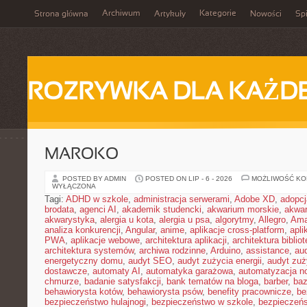
Archiwum
Kategorie
Strona główna
Artykuły
Nowości
Spi
ROZRYWKA DLA KAŻD
MAROKO
POSTED BY ADMIN
POSTED ON LIP - 6 - 2026
MOŻLIWOŚĆ K
WYŁĄCZONA
Tagi:
ADHD w szkole
,
administracja serwerami
,
Adobe XD
,
adopcj
brodata
,
agenci AI
,
akademik studencki
,
akwarium morskie
,
akwa
akwarystyka
,
alergia u kota
,
alergia u psa
,
algorytmy
,
Allegro
,
Ama
analiza konkurencji
,
Angular
,
anime
,
aplikacje cross-platform
,
apli
PWA
,
aplikacje webowe
,
architektura aplikacji
,
architektura biblio
architektura systemów
,
archiwa rodzinne
,
Arduino
,
assistance
,
aud
energetyczny domu
,
audyt SEO
,
audyt zużycia energii
,
audyt zuż
dostawcze
,
automaty AI
,
automatyka garażowa
,
automatyzacja n
chmurze
,
badanie satysfakcji
,
bank tematów na bloga
,
barber
,
ba
behawiorysta kotów
,
behawiorysta psów
,
benefity pracownicze
,
be
bezpieczeństwo hulajnogi
,
bezpieczeństwo w szkole
,
bezpieczeńs