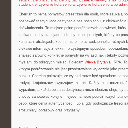
zegarki
,
zielona ściana
,
zielony dach
,
znak towarowy
,
znaki drog
studenckie
,
żywienie kota seniora
,
żywienie kota seniora poradnik
Cherrish to pełna pomysłów przestrzeń dla osób, które szukają pod
poznawać fascynujące destynacje bez pośpiechu, z ciekawością i
doświadczenia. To miejsce pełne podróżniczych opowieści, który
zarówno osoby planujące rodzinny urlop, jak i tych, którzy po pros
kulturach, atrakcjach, kuchni, historii oraz codzienności różnych 
ciekawe informacje z lekkim, przystępnym sposobem opowiadani
znaleźć zarówno konkretne pomysły na wyjazd, jak i teksty pozwa
myślami do odległych miejsc. Polecam
Wielka Brytania
i RPA. To 
którym podróżowanie nie jest przedstawiane wyłącznie jako przem
punktu. Cherrish pokazuje, że wyjazd może być sposobem na po
tradycji, krajobrazów, zwyczajów i historii. Każdy tekst może sta
wyjazdem, a każda opisana destynacja może obudzić chęć, by sp
choćby zanotować kolejne miejsce na liście podróżniczych planów
osób, które cenią autentyczność i lubią, gdy podróżnicze treści 
zrozumiały, obrazowy oraz przyjazny.