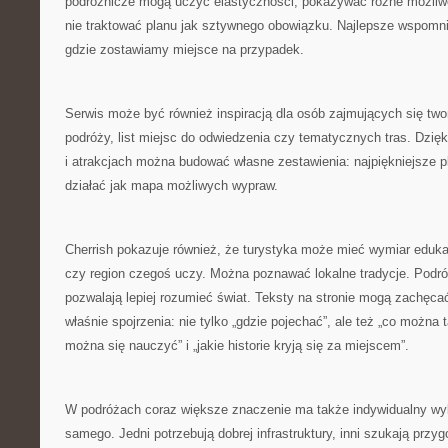
podróżnicze mogą uczyć elastyczności, pokazywać różne możliwo
nie traktować planu jak sztywnego obowiązku. Najlepsze wspomni
gdzie zostawiamy miejsce na przypadek.
Serwis może być również inspiracją dla osób zajmujących się tw
podróży, list miejsc do odwiedzenia czy tematycznych tras. Dzięk
i atrakcjach można budować własne zestawienia: najpiękniejsze p
działać jak mapa możliwych wypraw.
Cherrish pokazuje również, że turystyka może mieć wymiar eduka
czy region czegoś uczy. Można poznawać lokalne tradycje. Podró
pozwalają lepiej rozumieć świat. Teksty na stronie mogą zachęca
właśnie spojrzenia: nie tylko „gdzie pojechać”, ale też „co można
można się nauczyć” i „jakie historie kryją się za miejscem”.
W podróżach coraz większe znaczenie ma także indywidualny wyb
samego. Jedni potrzebują dobrej infrastruktury, inni szukają prz