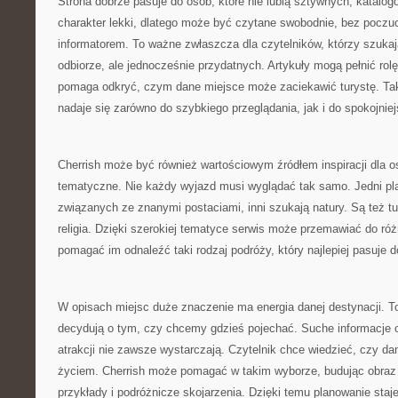
Strona dobrze pasuje do osób, które nie lubią sztywnych, katalo
charakter lekki, dlatego może być czytane swobodnie, bez poczu
informatorem. To ważne zwłaszcza dla czytelników, którzy szuka
odbiorze, ale jednocześnie przydatnych. Artykuły mogą pełnić rolę
pomaga odkryć, czym dane miejsce może zaciekawić turystę. Taki
nadaje się zarówno do szybkiego przeglądania, jak i do spokojniejs
Cherrish może być również wartościowym źródłem inspiracji dla os
tematyczne. Nie każdy wyjazd musi wyglądać tak samo. Jedni pla
związanych ze znanymi postaciami, inni szukają natury. Są też tur
religia. Dzięki szerokiej tematyce serwis może przemawiać do róż
pomagać im odnaleźć taki rodzaj podróży, który najlepiej pasuje d
W opisach miejsc duże znaczenie ma energia danej destynacji. T
decydują o tym, czy chcemy gdzieś pojechać. Suche informacje o
atrakcji nie zawsze wystarczają. Czytelnik chce wiedzieć, czy dan
życiem. Cherrish może pomagać w takim wyborze, budując obraz
przykłady i podróżnicze skojarzenia. Dzięki temu planowanie staje 