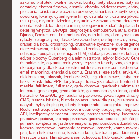
szkolna
,
biblioteki lokalne
,
botoks
,
bunkry
,
buty skórzane
,
buty s
ceramidy
,
chatbot firmowy
,
chomik
,
choroby odkleszczowe
,
chóry
pieczenia
,
ciasta bez pieczenia przepisy
,
cmentarze zabytkowe
,
coworking lokalny
,
cyberhigiena firmy
,
czujniki IoT
,
czujniki jakośc
uszu psa
,
czytanie dzieciom
,
czytanie ze zrozumieniem
,
data eng
debata oksfordzka
,
deep learning
,
delegowanie zadań
,
depilacja l
detailing wnętrza
,
DevOps
,
diagnostyka komputerowa auta
,
dieta
Django
,
Docker
,
dom bez rachunków
,
dom kultury
,
dom tymczasow
rytuały pielęgnacyjne
,
doradztwo zawodowe
,
dostępność cyfrowa
drapak dla kota
,
dropshipping
,
drukowanie żywiczne
,
due diligenc
nierejestrowana
,
e-faktury
,
edukacja licealna
,
edukacja Montessor
edukacja specjalna
,
edukacja STEM
,
edukacja wczesnoszkolna
,
edytor blokowy Gutenberg dla administratora
,
edytor blokowy Gut
ósmoklasisty
,
egzamin praktyczny
,
egzamin teoretyczny
,
eko jaz
eksperymenty dla dzieci
,
elektromobilność w mieście
,
elektronika
email marketing
,
energia dla domu
,
Erasmus
,
eseistyka
,
etyka AI
elektroniczna
,
falownik
,
feedback 360
,
felgi aluminiowe
,
festyn ro
fiszki
,
Flask
,
folia PPF
,
fortyfikacje
,
franczyza lokalna
,
frontend
,
męskie
,
fulfillment
,
full stack
,
gady domowe
,
garderoba minimalis
lamparci
,
genealogia
,
geometria kół
,
gospodarka cyrkularna
,
grafi
kulturalne
,
GraphQL
,
gry fabularne papierowe
,
gwara regionalna
,
g
CMS
,
historia lokalna
,
historia pojazdu
,
hotel dla psa
,
hulajnoga e
danych
,
hybryda plug-in
,
identyfikacja marki
,
ikonografia
,
improwiz
Reels
,
instrukcje stanowiskowe
,
instrumenty tradycyjne
,
integrac
API
,
inteligentny termostat
,
internat
,
internet satelitarny
,
inwestor 
przeciwwilgociowa
,
izolacja przeciwwilgociowa poradnik
,
jakość p
jarmarki świąteczne
,
jazda defensywna
,
jednoosobowa działalnoś
kamera internetowa
,
kampanie sezonowe
,
kanarek
,
karma mokra d
psa
,
kasa fiskalna online
,
kastracja kota
,
kastracja psa
,
kierunki 
kleszcze u psa
,
klimatyzacja samochodowa
,
klub książki online
,