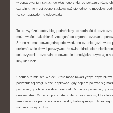
w dopasowaniu inspiracji do własnego stylu, bo pokazuje różne obl
czytelnik nie musi podporządkowywać się jednemu modelowi pod
to, co naprawdę mu odpowiada.
To, co wyróżnia dobry blog podróżniczy, to zdolność do rozbudzan
może właśnie tak działać: zachęcać do czytania, szukania, porów
Strona nie musi dawać jednej odpowiedzi na pytanie, gdzie warto
otwierać wiele drzwi i pokazywać, że świat składa się z niezlicz
dnia czytelnik może zainteresować się kanadyjską przyrodą, a n
inny kierunek.
Cherrish to miejsce w sieci, które może towarzyszyć czytelnikow
podróżniczej drogi. Może inspirować, gdy dopiero pojawia się ma
pomagać, gdy trzeba wybrać kierunek. Może podpowiadać, gdy szu
ciekawostek. Może też po prostu umilać czas osobom, które lubią
temu jego rola jest szersza niż zwykły katalog miejsc. To raczej i
miłośników wyjazdów.