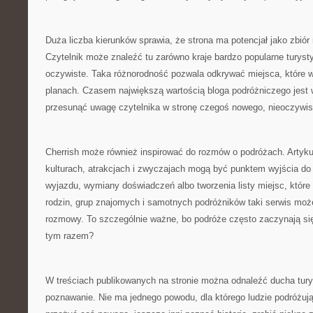
Duża liczba kierunków sprawia, że strona ma potencjał jako zbió
Czytelnik może znaleźć tu zarówno kraje bardzo popularne turystyc
oczywiste. Taka różnorodność pozwala odkrywać miejsca, które wc
planach. Czasem największą wartością bloga podróżniczego jest wł
przesunąć uwagę czytelnika w stronę czegoś nowego, nieoczywis
Cherrish może również inspirować do rozmów o podróżach. Artyku
kulturach, atrakcjach i zwyczajach mogą być punktem wyjścia d
wyjazdu, wymiany doświadczeń albo tworzenia listy miejsc, które 
rodzin, grup znajomych i samotnych podróżników taki serwis moż
rozmowy. To szczególnie ważne, bo podróże często zaczynają się
tym razem?
W treściach publikowanych na stronie można odnaleźć ducha turys
poznawanie. Nie ma jednego powodu, dla którego ludzie podróżują