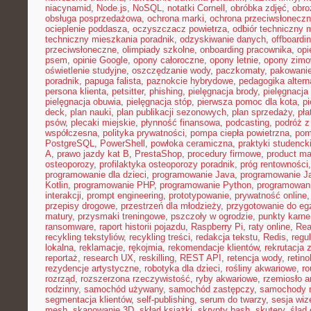
niacynamid
,
Node.js
,
NoSQL
,
notatki Cornell
,
obróbka zdjęć
,
obro
obsługa posprzedażowa
,
ochrona marki
,
ochrona przeciwsłonecz
ocieplenie poddasza
,
oczyszczacz powietrza
,
odbiór techniczny 
techniczny mieszkania poradnik
,
odzyskiwanie danych
,
offboardi
przeciwsłoneczne
,
olimpiady szkolne
,
onboarding pracownika
,
opi
psem
,
opinie Google
,
opony całoroczne
,
opony letnie
,
opony zim
oświetlenie studyjne
,
oszczędzanie wody
,
paczkomaty
,
pakowanie
poradnik
,
papuga falista
,
paznokcie hybrydowe
,
pedagogika alter
persona klienta
,
petsitter
,
phishing
,
pielęgnacja brody
,
pielęgnacja 
pielęgnacja obuwia
,
pielęgnacja stóp
,
pierwsza pomoc dla kota
,
p
deck
,
plan nauki
,
plan publikacji sezonowych
,
plan sprzedaży
,
pła
psów
,
plecaki miejskie
,
płynność finansowa
,
podcasting
,
podróż 
współczesna
,
polityka prywatności
,
pompa ciepła powietrzna
,
pom
PostgreSQL
,
PowerShell
,
powłoka ceramiczna
,
praktyki studenck
A
,
prawo jazdy kat B
,
PrestaShop
,
procedury firmowe
,
product mar
osteoporozy
,
profilaktyka osteoporozy poradnik
,
próg rentowności
programowanie dla dzieci
,
programowanie Java
,
programowanie Ja
Kotlin
,
programowanie PHP
,
programowanie Python
,
programowani
interakcji
,
prompt engineering
,
prototypowanie
,
prywatność online
przepisy drogowe
,
przestrzeń dla młodzieży
,
przygotowanie do e
matury
,
przysmaki treningowe
,
pszczoły w ogrodzie
,
punkty karne
ransomware
,
raport historii pojazdu
,
Raspberry Pi
,
raty online
,
Rea
recykling tekstyliów
,
recykling treści
,
redakcja tekstu
,
Redis
,
regu
lokalna
,
reklamacje
,
rękojmia
,
rekomendacje klientów
,
rekrutacja 
reportaż
,
research UX
,
reskilling
,
REST API
,
retencja wody
,
retino
rezydencje artystyczne
,
robotyka dla dzieci
,
rośliny akwariowe
,
ro
rozrząd
,
rozszerzona rzeczywistość
,
ryby akwariowe
,
rzemiosło a
rodzinny
,
samochód używany
,
samochód zastępczy
,
samochody m
segmentacja klientów
,
self-publishing
,
serum do twarzy
,
sesja wi
mesh
,
skanowanie 3D
,
skład książki
,
skrypty bash
,
skutery
,
ślad 