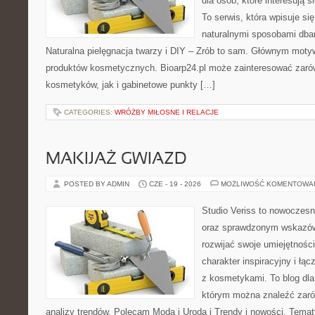
dla osób, które interesują s
To serwis, która wpisuje si
naturalnymi sposobami dba
Naturalna pielęgnacja twarzy i DIY – Zrób to sam. Głównym motyw
produktów kosmetycznych. Bioarp24.pl może zainteresować zaró
kosmetyków, jak i gabinetowe punkty […]
CATEGORIES:
WRÓŻBY MIŁOSNE I RELACJE
MAKIJAŻ GWIAZD
POSTED BY ADMIN
CZE - 19 - 2026
MOŻLIWOŚĆ KOMENTOWA
Studio Veriss to nowoczesn
oraz sprawdzonym wskazów
rozwijać swoje umiejętnośc
charakter inspiracyjny i łą
z kosmetykami. To blog dla
którym można znaleźć zarówn
analizy trendów. Polecam Moda i Uroda i Trendy i nowości. Temat