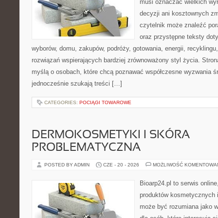
musi oznaczać wielkich wy
decyzji ani kosztownych zm
czytelnik może znaleźć por
oraz przystępne teksty do
wyborów, domu, zakupów, podróży, gotowania, energii, recyklingu
rozwiązań wspierających bardziej zrównoważony styl życia. Stro
myślą o osobach, które chcą poznawać współczesne wyzwania ś
jednocześnie szukają treści […]
CATEGORIES:
POCIĄGI TOWAROWE
DERMOKOSMETYKI I SKÓRA
PROBLEMATYCZNA
POSTED BY ADMIN
CZE - 20 - 2026
MOŻLIWOŚĆ KOMENTOWA
Bioarp24.pl to serwis online
produktów kosmetycznych i
może być rozumiana jako w