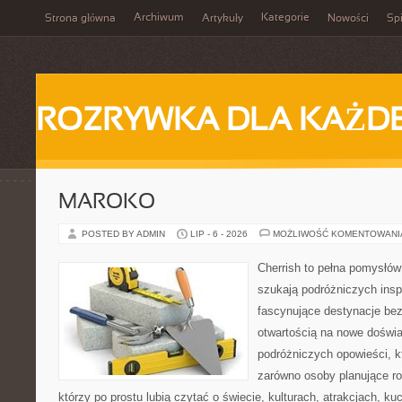
Archiwum
Kategorie
Strona główna
Artykuły
Nowości
Spi
ROZRYWKA DLA KAŻD
MAROKO
POSTED BY ADMIN
LIP - 6 - 2026
MOŻLIWOŚĆ KOMENTOWAN
Cherrish to pełna pomysłów 
szukają podróżniczych insp
fascynujące destynacje bez
otwartością na nowe doświa
podróżniczych opowieści, 
zarówno osoby planujące rod
którzy po prostu lubią czytać o świecie, kulturach, atrakcjach, kuch