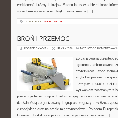
codzienności różnych krajów. Strona łączy w sobie ciekawe infor
sposobem opowiadania, dzięki czemu można […]
CATEGORIES:
DZIKIE ZAKĄTKI
BROŃ I PRZEMOC
POSTED BY ADMIN
LIP - 5 - 2026
MOŻLIWOŚĆ KOMENTOWAN
Zorganizowana przestępczoś
ogromne zainteresowanie za
czytelników. Strona stano
artykułów poświęcone grup
rozwojowi, modelom działan
wyzwaniom związanym z b
prezentuje temat w sposób informacyjny, koncentrując się na anal
działalnością zorganizowanych grup przestępczych w Rzeczypospo
europejskich oraz na arenie międzynarodowej. Polecam Europejsk
Przemoc. Portal opisuje kluczowe zagadnienia związane […]