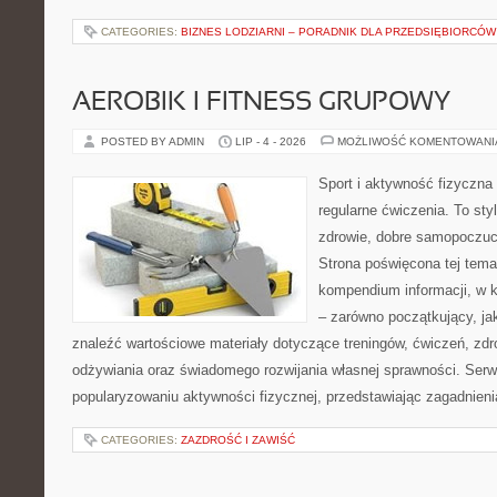
CATEGORIES:
BIZNES LODZIARNI – PORADNIK DLA PRZEDSIĘBIORCÓW
AEROBIK I FITNESS GRUPOWY
POSTED BY ADMIN
LIP - 4 - 2026
MOŻLIWOŚĆ KOMENTOWAN
Sport i aktywność fizyczna 
regularne ćwiczenia. To sty
zdrowie, dobre samopoczuci
Strona poświęcona tej tem
kompendium informacji, w k
– zarówno początkujący, j
znaleźć wartościowe materiały dotyczące treningów, ćwiczeń, zdr
odżywiania oraz świadomego rozwijania własnej sprawności. Serwi
popularyzowaniu aktywności fizycznej, przedstawiając zagadnien
CATEGORIES:
ZAZDROŚĆ I ZAWIŚĆ