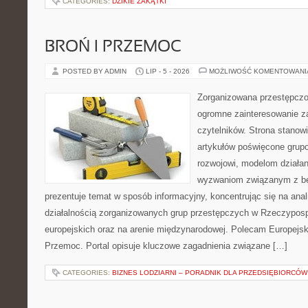
CATEGORIES:
DZIKIE ZAKĄTKI
BROŃ I PRZEMOC
POSTED BY ADMIN
LIP - 5 - 2026
MOŻLIWOŚĆ KOMENTOWAN
Zorganizowana przestępczoś
ogromne zainteresowanie za
czytelników. Strona stano
artykułów poświęcone grup
rozwojowi, modelom działan
wyzwaniom związanym z b
prezentuje temat w sposób informacyjny, koncentrując się na anal
działalnością zorganizowanych grup przestępczych w Rzeczypospo
europejskich oraz na arenie międzynarodowej. Polecam Europejsk
Przemoc. Portal opisuje kluczowe zagadnienia związane […]
CATEGORIES:
BIZNES LODZIARNI – PORADNIK DLA PRZEDSIĘBIORCÓW