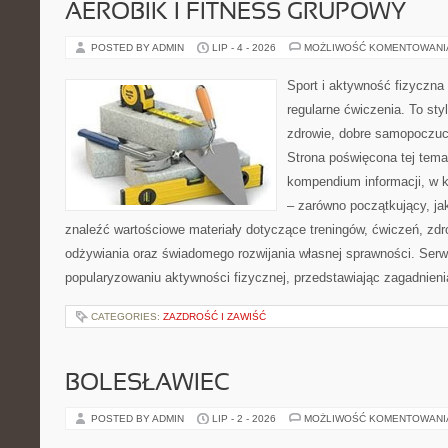
AEROBIK I FITNESS GRUPOWY
POSTED BY ADMIN
LIP - 4 - 2026
MOŻLIWOŚĆ KOMENTOWAN
Sport i aktywność fizyczna 
regularne ćwiczenia. To sty
zdrowie, dobre samopoczuci
Strona poświęcona tej tem
kompendium informacji, w k
– zarówno początkujący, j
znaleźć wartościowe materiały dotyczące treningów, ćwiczeń, zdr
odżywiania oraz świadomego rozwijania własnej sprawności. Serwi
popularyzowaniu aktywności fizycznej, przedstawiając zagadnien
CATEGORIES:
ZAZDROŚĆ I ZAWIŚĆ
BOLESŁAWIEC
POSTED BY ADMIN
LIP - 2 - 2026
MOŻLIWOŚĆ KOMENTOWAN