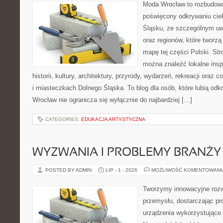
Moda Wrocław to rozbudowa
poświęcony odkrywaniu ci
Śląsku, ze szczególnym uw
oraz regionów, które tworzą
mapę tej części Polski. Str
można znaleźć lokalne insp
historii, kultury, architektury, przyrody, wydarzeń, rekreacji oraz
i miasteczkach Dolnego Śląska. To blog dla osób, które lubią odk
Wrocław nie ogranicza się wyłącznie do najbardziej […]
CATEGORIES:
EDUKACJA ARTYSTYCZNA
WYZWANIA I PROBLEMY BRANŻY
POSTED BY ADMIN
LIP - 1 - 2026
MOŻLIWOŚĆ KOMENTOWAN
Tworzymy innowacyjne rozw
przemysłu, dostarczając pr
urządzenia wykorzystujące 