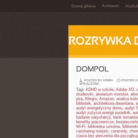
Archiwum
Strona główna
Artykuł
ROZRYWKA 
DOMPOL
POSTED BY ADMIN
POSTED ON 
WYŁĄCZONA
Tagi:
ADHD w szkole
,
Adobe XD
,
studencki
,
akwarium morskie
,
akw
psa
,
Allegro
,
Amazon
,
analiza kol
bibliotek
,
architektura drewniana
,
a
audyt energetyczny domu
,
audyt 
audyt zużycia energii poradnik
,
au
badanie satysfakcji
,
bank tematów
benefity pracownicze
,
bezpieczeńs
Wi-Fi
,
biblioteka szkolna
,
bibliotek
carsharing miejski
,
ceramidy
,
chom
ciasta bez pieczenia dla początku