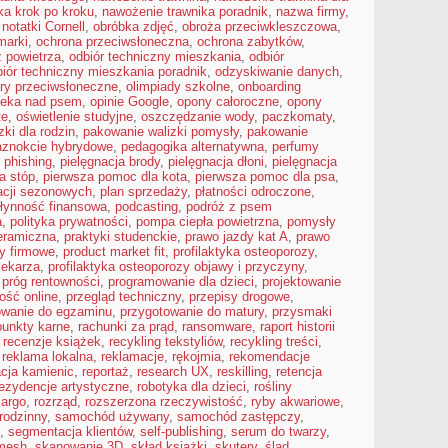
ka krok po kroku
,
nawożenie trawnika poradnik
,
nazwa firmy
,
,
notatki Cornell
,
obróbka zdjęć
,
obroża przeciwkleszczowa
,
marki
,
ochrona przeciwsłoneczna
,
ochrona zabytków
,
 powietrza
,
odbiór techniczny mieszkania
,
odbiór
biór techniczny mieszkania poradnik
,
odzyskiwanie danych
,
ary przeciwsłoneczne
,
olimpiady szkolne
,
onboarding
ieka nad psem
,
opinie Google
,
opony całoroczne
,
opony
te
,
oświetlenie studyjne
,
oszczędzanie wody
,
paczkomaty
,
ki dla rodzin
,
pakowanie walizki pomysły
,
pakowanie
aznokcie hybrydowe
,
pedagogika alternatywna
,
perfumy
,
phishing
,
pielęgnacja brody
,
pielęgnacja dłoni
,
pielęgnacja
a stóp
,
pierwsza pomoc dla kota
,
pierwsza pomoc dla psa
,
kacji sezonowych
,
plan sprzedaży
,
płatności odroczone
,
łynność finansowa
,
podcasting
,
podróż z psem
a
,
polityka prywatności
,
pompa ciepła powietrzna
,
pomysły
eramiczna
,
praktyki studenckie
,
prawo jazdy kat A
,
prawo
y firmowe
,
product market fit
,
profilaktyka osteoporozy
,
lekarza
,
profilaktyka osteoporozy objawy i przyczyny
,
,
próg rentowności
,
programowanie dla dzieci
,
projektowanie
ość online
,
przegląd techniczny
,
przepisy drogowe
,
owanie do egzaminu
,
przygotowanie do matury
,
przysmaki
punkty karne
,
rachunki za prąd
,
ransomware
,
raport historii
,
recenzje książek
,
recykling tekstyliów
,
recykling treści
,
,
reklama lokalna
,
reklamacje
,
rękojmia
,
rekomendacje
cja kamienic
,
reportaż
,
research UX
,
reskilling
,
retencja
rezydencje artystyczne
,
robotyka dla dzieci
,
rośliny
cargo
,
rozrząd
,
rozszerzona rzeczywistość
,
ryby akwariowe
,
rodzinny
,
samochód używany
,
samochód zastępczy
,
,
segmentacja klientów
,
self-publishing
,
serum do twarzy
,
 mesh
,
skanowanie 3D
,
skład książki
,
skutery
,
ślad