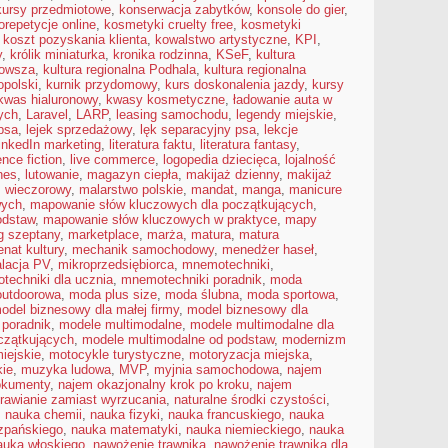
kursy przedmiotowe
,
konserwacja zabytków
,
konsole do gier
,
orepetycje online
,
kosmetyki cruelty free
,
kosmetyki
,
koszt pozyskania klienta
,
kowalstwo artystyczne
,
KPI
,
y
,
królik miniaturka
,
kronika rodzinna
,
KSeF
,
kultura
zowsza
,
kultura regionalna Podhala
,
kultura regionalna
opolski
,
kurnik przydomowy
,
kurs doskonalenia jazdy
,
kursy
kwas hialuronowy
,
kwasy kosmetyczne
,
ładowanie auta w
nych
,
Laravel
,
LARP
,
leasing samochodu
,
legendy miejskie
,
psa
,
lejek sprzedażowy
,
lęk separacyjny psa
,
lekcje
inkedIn marketing
,
literatura faktu
,
literatura fantasy
,
ence fiction
,
live commerce
,
logopedia dziecięca
,
lojalność
nes
,
lutowanie
,
magazyn ciepła
,
makijaż dzienny
,
makijaż
ż wieczorowy
,
malarstwo polskie
,
mandat
,
manga
,
manicure
wych
,
mapowanie słów kluczowych dla początkujących
,
odstaw
,
mapowanie słów kluczowych w praktyce
,
mapy
g szeptany
,
marketplace
,
marża
,
matura
,
matura
nat kultury
,
mechanik samochodowy
,
menedżer haseł
,
alacja PV
,
mikroprzedsiębiorca
,
mnemotechniki
,
echniki dla ucznia
,
mnemotechniki poradnik
,
moda
utdoorowa
,
moda plus size
,
moda ślubna
,
moda sportowa
,
odel biznesowy dla małej firmy
,
model biznesowy dla
poradnik
,
modele multimodalne
,
modele multimodalne dla
czątkujących
,
modele multimodalne od podstaw
,
modernizm
iejskie
,
motocykle turystyczne
,
motoryzacja miejska
,
kie
,
muzyka ludowa
,
MVP
,
myjnia samochodowa
,
najem
okumenty
,
najem okazjonalny krok po kroku
,
najem
rawianie zamiast wyrzucania
,
naturalne środki czystości
,
,
nauka chemii
,
nauka fizyki
,
nauka francuskiego
,
nauka
zpańskiego
,
nauka matematyki
,
nauka niemieckiego
,
nauka
auka włoskiego
,
nawożenie trawnika
,
nawożenie trawnika dla