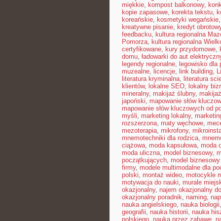
miękkie
,
kompost balkonowy
,
kon
kopie zapasowe
,
korekta tekstu
,
k
koreańskie
,
kosmetyki wegańskie
kreatywne pisanie
,
kredyt obrotow
feedbacku
,
kultura regionalna Ma
Pomorza
,
kultura regionalna Wielk
certyfikowane
,
kury przydomowe
,
domu
,
ładowarki do aut elektrycz
legendy regionalne
,
legowisko dla 
muzealne
,
licencje
,
link building
,
L
literatura kryminalna
,
literatura sci
klientów
,
lokalne SEO
,
lokalny biz
mineralny
,
makijaż ślubny
,
makija
japoński
,
mapowanie słów kluczo
mapowanie słów kluczowych od p
myśli
,
marketing lokalny
,
marketin
rozszerzona
,
maty węchowe
,
mece
mezoterapia
,
mikrofony
,
mikroinst
mnemotechniki dla rodzica
,
mnemot
ciążowa
,
moda kapsułowa
,
moda o
moda uliczna
,
model biznesowy
,
m
początkujących
,
model biznesowy 
firmy
,
modele multimodalne dla po
polski
,
montaż wideo
,
motocykle m
motywacja do nauki
,
murale miejs
okazjonalny
,
najem okazjonalny d
okazjonalny poradnik
,
naming
,
nap
nauka angielskiego
,
nauka biologii
geografii
,
nauka historii
,
nauka his
polskiego
,
nauka przez zabawę
,
n