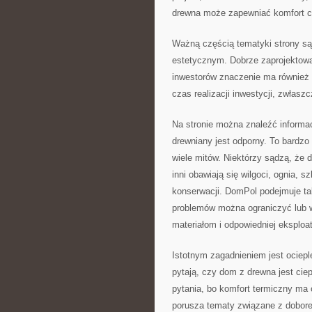
drewna może zapewniać komfort ci
Ważną częścią tematyki strony są
estetycznym. Dobrze zaprojektowa
inwestorów znaczenie ma również 
czas realizacji inwestycji, zwłas
Na stronie można znaleźć informac
drewniany jest odporny. To bardz
wiele mitów. Niektórzy sądzą, że d
inni obawiają się wilgoci, ognia, 
konserwacji. DomPol podejmuje ta
problemów można ograniczyć lub w
materiałom i odpowiedniej eksploat
Istotnym zagadnieniem jest ociep
pytają, czy dom z drewna jest ciep
pytania, bo komfort termiczny m
porusza tematy związane z dobor