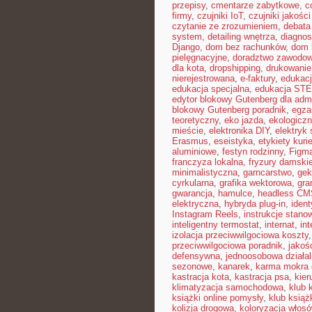
przepisy
,
cmentarze zabytkowe
,
c
firmy
,
czujniki IoT
,
czujniki jakośc
czytanie ze zrozumieniem
,
debata
system
,
detailing wnętrza
,
diagnos
Django
,
dom bez rachunków
,
dom 
pielęgnacyjne
,
doradztwo zawodo
dla kota
,
dropshipping
,
drukowanie
nierejestrowana
,
e-faktury
,
edukacj
edukacja specjalna
,
edukacja ST
edytor blokowy Gutenberg dla admi
blokowy Gutenberg poradnik
,
egza
teoretyczny
,
eko jazda
,
ekologiczn
mieście
,
elektronika DIY
,
elektryk
Erasmus
,
eseistyka
,
etykiety kuri
aluminiowe
,
festyn rodzinny
,
Figm
franczyza lokalna
,
fryzury damski
minimalistyczna
,
garncarstwo
,
gek
cyrkularna
,
grafika wektorowa
,
gra
gwarancja
,
hamulce
,
headless CM
elektryczna
,
hybryda plug-in
,
ident
Instagram Reels
,
instrukcje stan
inteligentny termostat
,
internat
,
int
izolacja przeciwwilgociowa koszty
przeciwwilgociowa poradnik
,
jakoś
defensywna
,
jednoosobowa działa
sezonowe
,
kanarek
,
karma mokra 
kastracja kota
,
kastracja psa
,
kier
klimatyzacja samochodowa
,
klub 
książki online pomysły
,
klub książ
kolizja drogowa
,
koloryzacja włos