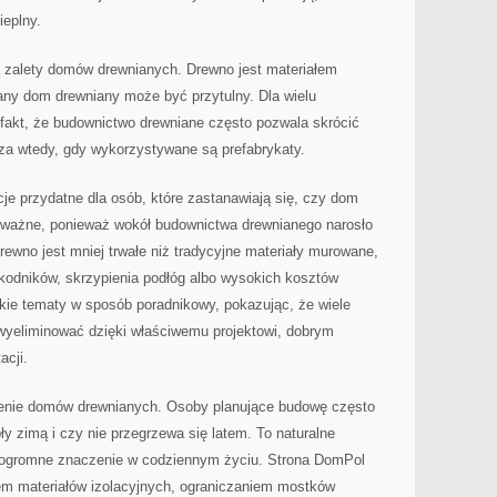
eplny.
 zalety domów drewnianych. Drewno jest materiałem
ny dom drewniany może być przytulny. Dla wielu
fakt, że budownictwo drewniane często pozwala skrócić
zcza wtedy, gdy wykorzystywane są prefabrykaty.
je przydatne dla osób, które zastanawiają się, czy dom
o ważne, ponieważ wokół budownictwa drewnianego narosło
rewno jest mniej trwałe niż tradycyjne materiały murowane,
szkodników, skrzypienia podłóg albo wysokich kosztów
kie tematy w sposób poradnikowy, pokazując, że wiele
yeliminować dzięki właściwemu projektowi, dobrym
acji.
lenie domów drewnianych. Osoby planujące budowę często
ły zimą i czy nie przegrzewa się latem. To naturalne
a ogromne znaczenie w codziennym życiu. Strona DomPol
em materiałów izolacyjnych, ograniczaniem mostków