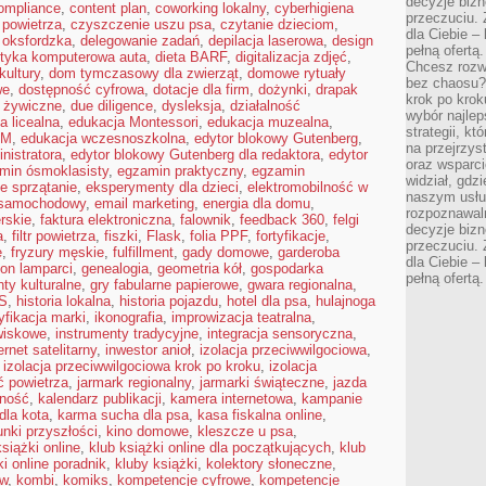
decyzje bizn
ompliance
,
content plan
,
coworking lokalny
,
cyberhigiena
przeczuciu. 
i powietrza
,
czyszczenie uszu psa
,
czytanie dzieciom
,
dla Ciebie – 
 oksfordzka
,
delegowanie zadań
,
depilacja laserowa
,
design
pełną ofertą.
tyka komputerowa auta
,
dieta BARF
,
digitalizacja zdjęć
,
Chcesz rozwi
kultury
,
dom tymczasowy dla zwierząt
,
domowe rytuały
bez chaosu?
we
,
dostępność cyfrowa
,
dotacje dla firm
,
dożynki
,
drapak
krok po krok
 żywiczne
,
due diligence
,
dysleksja
,
działalność
wybór najlep
a licealna
,
edukacja Montessori
,
edukacja muzealna
,
strategii, k
EM
,
edukacja wczesnoszkolna
,
edytor blokowy Gutenberg
,
na przejrzys
nistratora
,
edytor blokowy Gutenberg dla redaktora
,
edytor
oraz wsparci
min ósmoklasisty
,
egzamin praktyczny
,
egzamin
widział, gdz
e sprzątanie
,
eksperymenty dla dzieci
,
elektromobilność w
naszym usłu
 samochodowy
,
email marketing
,
energia dla domu
,
rozpoznawaln
erskie
,
faktura elektroniczna
,
falownik
,
feedback 360
,
felgi
decyzje bizn
a
,
filtr powietrza
,
fiszki
,
Flask
,
folia PPF
,
fortyfikacje
,
przeczuciu. 
e
,
fryzury męskie
,
fulfillment
,
gady domowe
,
garderoba
dla Ciebie – 
on lamparci
,
genealogia
,
geometria kół
,
gospodarka
pełną ofertą.
nty kulturalne
,
gry fabularne papierowe
,
gwara regionalna
,
S
,
historia lokalna
,
historia pojazdu
,
hotel dla psa
,
hulajnoga
yfikacja marki
,
ikonografia
,
improwizacja teatralna
,
owiskowe
,
instrumenty tradycyjne
,
integracja sensoryczna
,
ernet satelitarny
,
inwestor anioł
,
izolacja przeciwwilgociowa
,
,
izolacja przeciwwilgociowa krok po kroku
,
izolacja
ć powietrza
,
jarmark regionalny
,
jarmarki świąteczne
,
jazda
lność
,
kalendarz publikacji
,
kamera internetowa
,
kampanie
dla kota
,
karma sucha dla psa
,
kasa fiskalna online
,
unki przyszłości
,
kino domowe
,
kleszcze u psa
,
książki online
,
klub książki online dla początkujących
,
klub
ki online poradnik
,
kluby książki
,
kolektory słoneczne
,
ów
,
kombi
,
komiks
,
kompetencje cyfrowe
,
kompetencje