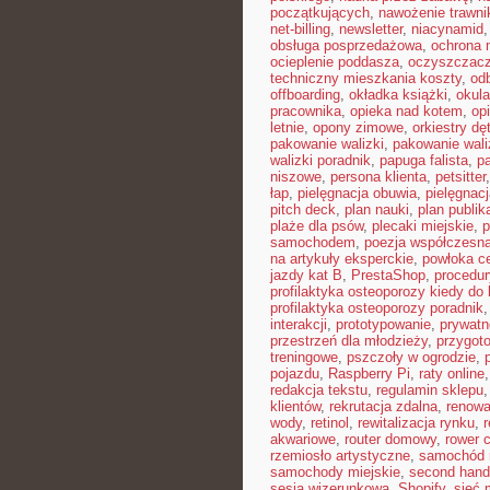
początkujących
,
nawożenie trawni
net-billing
,
newsletter
,
niacynamid
obsługa posprzedażowa
,
ochrona 
ocieplenie poddasza
,
oczyszczacz
techniczny mieszkania koszty
,
od
offboarding
,
okładka książki
,
okul
pracownika
,
opieka nad kotem
,
op
letnie
,
opony zimowe
,
orkiestry dę
pakowanie walizki
,
pakowanie waliz
walizki poradnik
,
papuga falista
,
p
niszowe
,
persona klienta
,
petsitter
łap
,
pielęgnacja obuwia
,
pielęgnacj
pitch deck
,
plan nauki
,
plan publi
plaże dla psów
,
plecaki miejskie
,
p
samochodem
,
poezja współczesn
na artykuły eksperckie
,
powłoka c
jazdy kat B
,
PrestaShop
,
procedur
profilaktyka osteoporozy kiedy do 
profilaktyka osteoporozy poradnik
interakcji
,
prototypowanie
,
prywatn
przestrzeń dla młodzieży
,
przygot
treningowe
,
pszczoły w ogrodzie
,
pojazdu
,
Raspberry Pi
,
raty online
redakcja tekstu
,
regulamin sklepu
klientów
,
rekrutacja zdalna
,
renowa
wody
,
retinol
,
rewitalizacja rynku
,
akwariowe
,
router domowy
,
rower 
rzemiosło artystyczne
,
samochód 
samochody miejskie
,
second hand
sesja wizerunkowa
,
Shopify
,
sieć