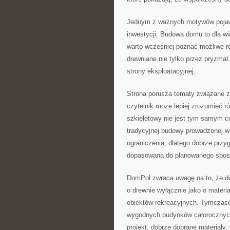
Jednym z ważnych motywów pojawia
inwestycji. Budowa domu to dla wi
warto wcześniej poznać możliwe 
drewniane nie tylko przez pryzmat
strony eksploatacyjnej.
Strona porusza tematy związane z
czytelnik może lepiej zrozumieć 
szkieletowy nie jest tym samym co
tradycyjnej budowy prowadzonej w
ograniczenia, dlatego dobrze przy
dopasowaną do planowanego spos
DomPol zwraca uwagę na to, że do
o drewnie wyłącznie jako o materi
obiektów rekreacyjnych. Tymczas
wygodnych budynków całorocznych
projekt, dobrze dobrane materiały,