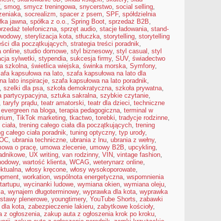
,
smog
,
smycz treningowa
,
snycerstwo
,
social selling
,
zeniaka
,
socrealizm
,
spacer z psem
,
SPF
,
spółdzielnia
łka jawna
,
spółka z o.o.
,
Spring Boot
,
sprzedaż B2B
,
przedaż telefoniczna
,
sprzęt audio
,
stacje ładowania
,
stand-
awodowy
,
sterylizacja kota
,
stłuczka
,
storytelling
,
storytelling
reści dla początkujących
,
strategia treści poradnik
,
a online
,
studio domowe
,
styl biznesowy
,
styl casual
,
styl
acja sylwetki
,
stypendia
,
sukcesja firmy
,
SUV
,
świadectwo
ca szkolna
,
świetlica wiejska
,
świnka morska
,
Symfony
,
afa kapsułowa na lato
,
szafa kapsułowa na lato dla
a lato inspiracje
,
szafa kapsułowa na lato poradnik
,
,
szelki dla psa
,
szkoła demokratyczna
,
szkoła prywatna
,
a partycypacyjna
,
sztuka sakralna
,
szybkie czytanie
,
,
taryfy prądu
,
teatr amatorski
,
teatr dla dzieci
,
techniczne
 evergreen na bloga
,
terapia pedagogiczna
,
terminal w
arium
,
TikTok marketing
,
tkactwo
,
torebki
,
tradycje rodzinne
,
 ciała
,
trening całego ciała dla początkujących
,
trening
ng całego ciała poradnik
,
tuning optyczny
,
typ urody
,
 OC
,
ubrania techniczne
,
ubrania z lnu
,
ubrania z wełny
,
owa o pracę
,
umowa zlecenie
,
umowy B2B
,
upcykling
,
ładnikowe
,
UX writing
,
van rodzinny
,
VIN
,
vintage fashion
,
hodowy
,
wartość klienta
,
WCAG
,
weterynarz online
,
ektualna
,
włosy kręcone
,
włosy wysokoporowate
,
opment
,
workation
,
wspólnota energetyczna
,
wspomnienia
tartupu
,
wycinanki ludowe
,
wymiana okien
,
wymiana oleju
,
ia
,
wynajem długoterminowy
,
wyprawka dla kota
,
wyprawka
stawy plenerowe
,
youngtimery
,
YouTube Shorts
,
zabawki
 dla kota
,
zabezpieczenie lakieru
,
zabytkowe kościoły
,
a z ogłoszenia
,
zakup auta z ogłoszenia krok po kroku
,