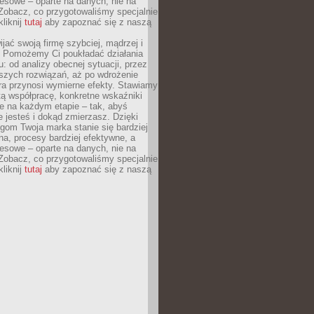
esowe – oparte na danych, nie na
Zobacz, co przygotowaliśmy specjalnie
kliknij
tutaj
aby zapoznać się z naszą
jać swoją firmę szybciej, mądrzej i
 Pomożemy Ci poukładać działania
u: od analizy obecnej sytuacji, przez
szych rozwiązań, aż po wdrożenie
tóra przynosi wymierne efekty. Stawiamy
tą współpracę, konkretne wskaźniki
e na każdym etapie – tak, abyś
ie jesteś i dokąd zmierzasz. Dzięki
gom Twoja marka stanie się bardziej
a, procesy bardziej efektywne, a
esowe – oparte na danych, nie na
Zobacz, co przygotowaliśmy specjalnie
kliknij
tutaj
aby zapoznać się z naszą