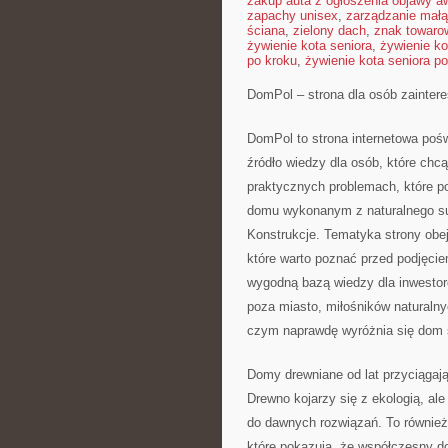
zakup auta z ogłoszenia objawy aw
zapachy unisex
,
zarządzanie małą
ściana
,
zielony dach
,
znak towaro
żywienie kota seniora
,
żywienie ko
po kroku
,
żywienie kota seniora po
DomPol – strona dla osób zainter
DomPol to strona internetowa po
źródło wiedzy dla osób, które chcą
praktycznych problemach, które p
domu wykonanym z naturalnego 
Konstrukcje. Tematyka strony obe
które warto poznać przed podjęci
wygodną bazą wiedzy dla inwestoró
poza miasto, miłośników naturalny
czym naprawdę wyróżnia się dom 
Domy drewniane od lat przyciągaj
Drewno kojarzy się z ekologią, al
do dawnych rozwiązań. To również
które pokazują, że współczesny 