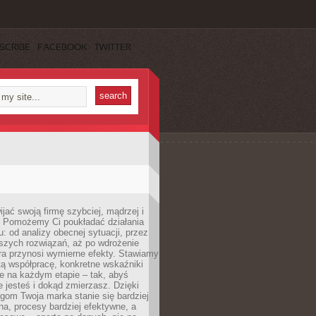
SCRIBE
FACEBOOK
TWITTER
jać swoją firmę szybciej, mądrzej i
 Pomożemy Ci poukładać działania
u: od analizy obecnej sytuacji, przez
szych rozwiązań, aż po wdrożenie
tóra przynosi wymierne efekty. Stawiamy
tą współpracę, konkretne wskaźniki
e na każdym etapie – tak, abyś
ie jesteś i dokąd zmierzasz. Dzięki
gom Twoja marka stanie się bardziej
a, procesy bardziej efektywne, a