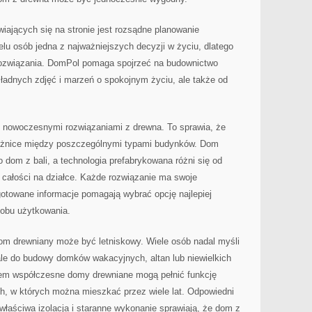
jących się na stronie jest rozsądne planowanie
elu osób jedna z najważniejszych decyzji w życiu, dlatego
rozwiązania. DomPol pomaga spojrzeć na budownictwo
 ładnych zdjęć i marzeń o spokojnym życiu, ale także od
 nowoczesnymi rozwiązaniami z drewna. To sprawia, że
różnice między poszczególnymi typami budynków. Dom
 dom z bali, a technologia prefabrykowana różni się od
 całości na działce. Każde rozwiązanie ma swoje
gotowane informacje pomagają wybrać opcję najlepiej
obu użytkowania.
m drewniany może być letniskowy. Wiele osób nadal myśli
ale do budowy domków wakacyjnych, altan lub niewielkich
em współczesne domy drewniane mogą pełnić funkcję
, w których można mieszkać przez wiele lat. Odpowiedni
 właściwa izolacja i staranne wykonanie sprawiają, że dom z