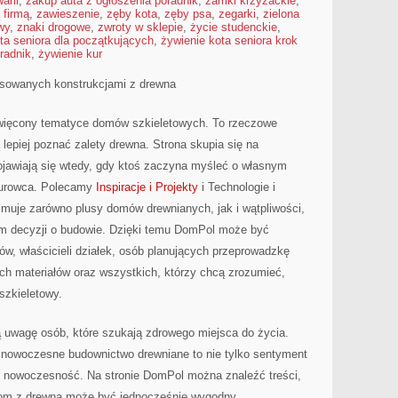
arii
,
zakup auta z ogłoszenia poradnik
,
zamki krzyżackie
,
 firmą
,
zawieszenie
,
zęby kota
,
zęby psa
,
zegarki
,
zielona
wy
,
znaki drogowe
,
zwroty w sklepie
,
życie studenckie
,
ta seniora dla początkujących
,
żywienie kota seniora krok
radnik
,
żywienie kur
esowanych konstrukcjami z drewna
święcony tematyce domów szkieletowych. To rzeczowe
 lepiej poznać zalety drewna. Strona skupia się na
ojawiają się wtedy, gdy ktoś zaczyna myśleć o własnym
surowca. Polecamy
Inspiracje i Projekty
i Technologie i
jmuje zarówno plusy domów drewnianych, jak i wątpliwości,
em decyzji o budowie. Dzięki temu DomPol może być
w, właścicieli działek, osób planujących przeprowadzkę
ch materiałów oraz wszystkich, którzy chcą zrozumieć,
szkieletowy.
ą uwagę osób, które szukają zdrowego miejsca do życia.
e nowoczesne budownictwo drewniane to nie tylko sentyment
 nowoczesność. Na stronie DomPol można znaleźć treści,
dom z drewna może być jednocześnie wygodny.