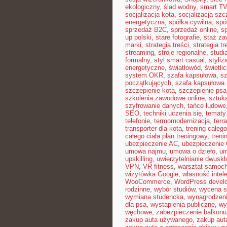
ekologiczny
,
ślad wodny
,
smart TV
socjalizacja kota
,
socjalizacja szc
energetyczna
,
spółka cywilna
,
spó
sprzedaż B2C
,
sprzedaż online
,
s
up polski
,
stare fotografie
,
staż z
marki
,
strategia treści
,
strategia t
streaming
,
stroje regionalne
,
studi
formalny
,
styl smart casual
,
styliz
energetyczne
,
światłowód
,
świetli
system OKR
,
szafa kapsułowa
,
sz
początkujących
,
szafa kapsułowa n
szczepienie kota
,
szczepienie psa
szkolenia zawodowe online
,
sztuk
szyfrowanie danych
,
tańce ludowe
SEO
,
techniki uczenia się
,
tematy
telefonie
,
termomodernizacja
,
terr
transporter dla kota
,
trening całego
całego ciała plan treningowy
,
treni
ubezpieczenie AC
,
ubezpieczenie
umowa najmu
,
umowa o dzieło
,
um
upskilling
,
uwierzytelnianie dwusk
VPN
,
VR fitness
,
warsztat samoc
wizytówka Google
,
własność intel
WooCommerce
,
WordPress devel
rodzinne
,
wybór studiów
,
wycena s
wymiana studencka
,
wynagrodzen
dla psa
,
wystąpienia publiczne
,
wy
węchowe
,
zabezpieczenie balkonu
zakup auta używanego
,
zakup aut