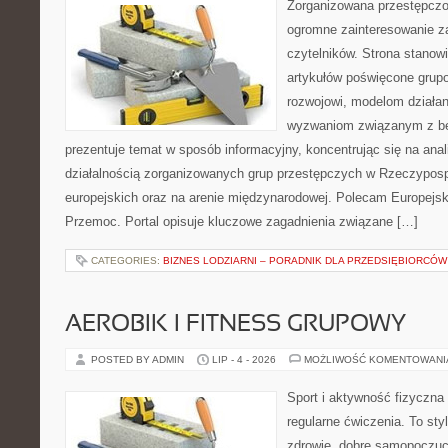
Zorganizowana przestępczoś
ogromne zainteresowanie za
czytelników. Strona stano
artykułów poświęcone grup
rozwojowi, modelom działan
wyzwaniom związanym z b
prezentuje temat w sposób informacyjny, koncentrując się na anal
działalnością zorganizowanych grup przestępczych w Rzeczypospo
europejskich oraz na arenie międzynarodowej. Polecam Europejsk
Przemoc. Portal opisuje kluczowe zagadnienia związane […]
CATEGORIES:
BIZNES LODZIARNI – PORADNIK DLA PRZEDSIĘBIORCÓW
AEROBIK I FITNESS GRUPOWY
POSTED BY ADMIN
LIP - 4 - 2026
MOŻLIWOŚĆ KOMENTOWAN
Sport i aktywność fizyczna 
regularne ćwiczenia. To sty
zdrowie, dobre samopoczuci