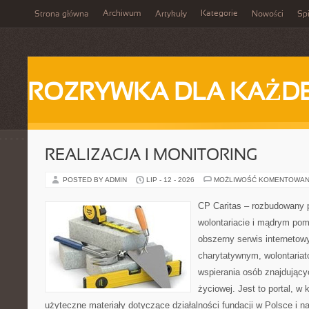
Archiwum
Kategorie
Strona główna
Artykuły
Nowości
Spi
ROZRYWKA DLA KAŻD
REALIZACJA I MONITORING
POSTED BY ADMIN
LIP - 12 - 2026
MOŻLIWOŚĆ KOMENTOWAN
CP Caritas – rozbudowany p
wolontariacie i mądrym pom
obszerny serwis interneto
charytatywnym, wolontaria
wspierania osób znajdującyc
życiowej. Jest to portal, 
użyteczne materiały dotyczące działalności fundacji w Polsce i n