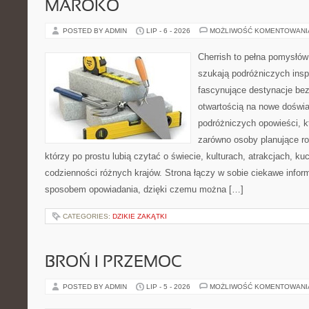
MAROKO
POSTED BY ADMIN
LIP - 6 - 2026
MOŻLIWOŚĆ KOMENTOWAN
Cherrish to pełna pomysłów 
szukają podróżniczych insp
fascynujące destynacje bez
otwartością na nowe doświa
podróżniczych opowieści, 
zarówno osoby planujące rod
którzy po prostu lubią czytać o świecie, kulturach, atrakcjach, kuch
codzienności różnych krajów. Strona łączy w sobie ciekawe infor
sposobem opowiadania, dzięki czemu można […]
CATEGORIES:
DZIKIE ZAKĄTKI
BROŃ I PRZEMOC
POSTED BY ADMIN
LIP - 5 - 2026
MOŻLIWOŚĆ KOMENTOWAN