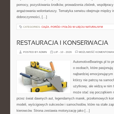
pomocy, pozyskiwania środków, prowadzenia zbiórek, współpracy
angażowania wolontariuszy. Tematyka serwisu obejmuje między in
dobroczynności, […]
CATEGORIES:
CIĄŻA, PORÓD I POŁÓG W UJĘCIU NATURALNYM
RESTAURACJA I KONSERWACJA
POSTED BY ADMIN
LIP - 10 - 2026
MOŻLIWOŚĆ KOMENTOWAN
AutomotiveBearings.pl to p
o osobach, które pasjonują 
najbardziej emocjonującym 
którzy nie patrzą na samoc
użytkowy, ale widzą w nim 
może stać się początkiem 
przez świat dawnych aut, legendarnych marek, przełomowych kon
modeli, wyścigowych sukcesów i samochodów, które na stałe zapi
kierowców. Strona zestawia motoryzację jako […]