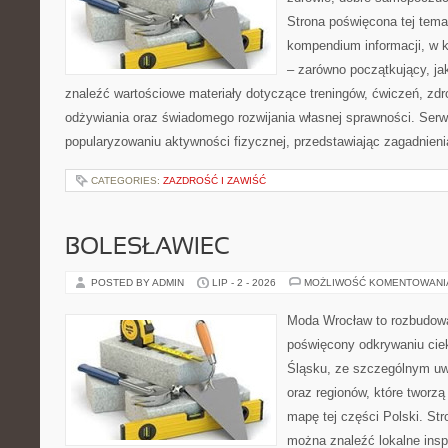
Strona poświęcona tej tem
kompendium informacji, w k
– zarówno początkujący, j
znaleźć wartościowe materiały dotyczące treningów, ćwiczeń, zdr
odżywiania oraz świadomego rozwijania własnej sprawności. Serwi
popularyzowaniu aktywności fizycznej, przedstawiając zagadnien
CATEGORIES:
ZAZDROŚĆ I ZAWIŚĆ
BOLESŁAWIEC
POSTED BY ADMIN
LIP - 2 - 2026
MOŻLIWOŚĆ KOMENTOWAN
Moda Wrocław to rozbudowa
poświęcony odkrywaniu ci
Śląsku, ze szczególnym uw
oraz regionów, które tworzą
mapę tej części Polski. Str
można znaleźć lokalne insp