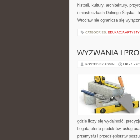
historii, kultury, architektury, pr
i miasteczkach Dolnego Śląska. To
Wrocław nie ogranicza się wyłączn
CATEGORIES:
EDUKACJA ARTYST
WYZWANIA I PR
POSTED BY ADMIN
LIP - 1 - 2
gdzie liczy się wydajność, precy
bogatą ofertę produktów, usług or
przemysłu i przedsiębiorstw posz