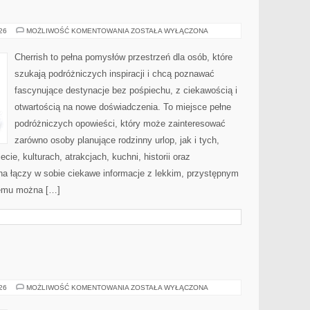
MAROKO
026
MOŻLIWOŚĆ KOMENTOWANIA
ZOSTAŁA WYŁĄCZONA
Cherrish to pełna pomysłów przestrzeń dla osób, które
szukają podróżniczych inspiracji i chcą poznawać
fascynujące destynacje bez pośpiechu, z ciekawością i
otwartością na nowe doświadczenia. To miejsce pełne
podróżniczych opowieści, który może zainteresować
zarówno osoby planujące rodzinny urlop, jak i tych,
ecie, kulturach, atrakcjach, kuchni, historii oraz
na łączy w sobie ciekawe informacje z lekkim, przystępnym
zemu można […]
BROŃ
026
MOŻLIWOŚĆ KOMENTOWANIA
ZOSTAŁA WYŁĄCZONA
I
PRZEMOC