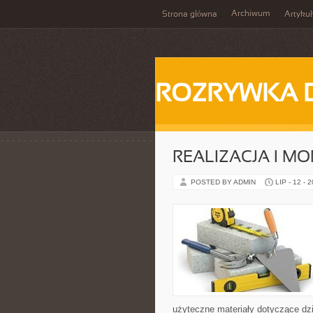
Archiwum
Strona główna
Artykuł
ROZRYWKA 
REALIZACJA I MO
POSTED BY ADMIN
LIP - 12 - 
użyteczne materiały dotyczące dzi