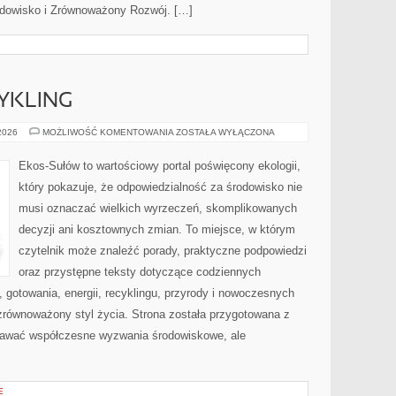
rodowisko i Zrównoważony Rozwój. […]
CYKLING
RECYKLING
 2026
MOŻLIWOŚĆ KOMENTOWANIA
ZOSTAŁA WYŁĄCZONA
I
UPCYKLING
Ekos-Sułów to wartościowy portal poświęcony ekologii,
który pokazuje, że odpowiedzialność za środowisko nie
musi oznaczać wielkich wyrzeczeń, skomplikowanych
decyzji ani kosztownych zmian. To miejsce, w którym
czytelnik może znaleźć porady, praktyczne podpowiedzi
oraz przystępne teksty dotyczące codziennych
gotowania, energii, recyklingu, przyrody i nowoczesnych
zrównoważony styl życia. Strona została przygotowana z
nawać współczesne wyzwania środowiskowe, ale
E