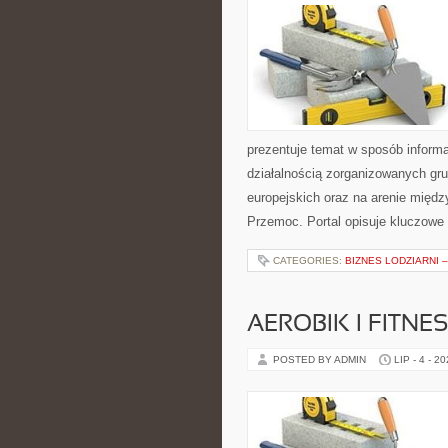
prezentuje temat w sposób informa
działalnością zorganizowanych gr
europejskich oraz na arenie międz
Przemoc. Portal opisuje kluczowe
CATEGORIES:
BIZNES LODZIARNI 
AEROBIK I FITN
POSTED BY ADMIN
LIP - 4 - 2