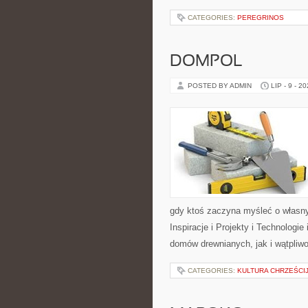
CATEGORIES:
PEREGRINOS
DOMPOL
POSTED BY ADMIN
LIP - 9 - 2
gdy ktoś zaczyna myśleć o włas
Inspiracje i Projekty i Technologi
domów drewnianych, jak i wątpliwo
CATEGORIES:
KULTURA CHRZEŚCI