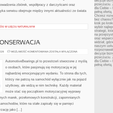
decyzje bizn
przeczuciu. 
owadzenia zbiórek, współpracy z darczyńcami oraz
dla Ciebie – 
yka serwisu obejmuje między innymi aktualności ze świata
pełną ofertą.
Chcesz rozwi
bez chaosu?
krok po krok
wybór najlep
ŁÓG W UJĘCIU NATURALNYM
strategii, k
na przejrzys
oraz wsparci
 KONSERWACJA
widział, gdz
naszym usłu
rozpoznawaln
RESTAURACJA
2026
MOŻLIWOŚĆ KOMENTOWANIA
ZOSTAŁA WYŁĄCZONA
decyzje bizn
I
przeczuciu. 
KONSERWACJA
dla Ciebie – 
AutomotiveBearings.pl to przestrzeń stworzone z myślą
pełną ofertą.
o osobach, które pasjonują się motoryzacją w jej
najbardziej emocjonującym wydaniu. To strona dla tych,
którzy nie patrzą na samochód wyłącznie jak na pojazd
użytkowy, ale widzą w nim technikę. Każdy materiał
może stać się początkiem motoryzacyjnej wyprawy
rnych marek, przełomowych konstrukcji, zapomnianych
amochodów, które na stałe zapisały się w pamięci
yzację jako […]