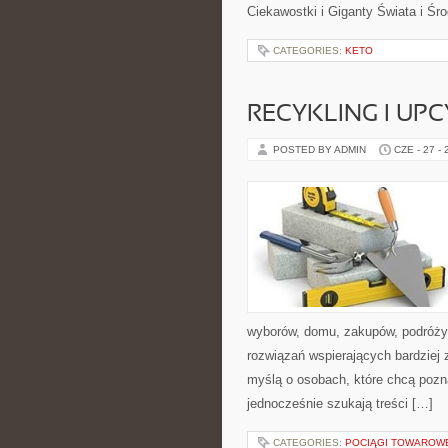
Ciekawostki i Giganty Świata i Ś
CATEGORIES:
KETO
RECYKLING I UP
POSTED BY ADMIN
CZE - 27 -
wyborów, domu, zakupów, podróży, 
rozwiązań wspierających bardziej 
myślą o osobach, które chcą poz
jednocześnie szukają treści […]
CATEGORIES:
POCIĄGI TOWAROW