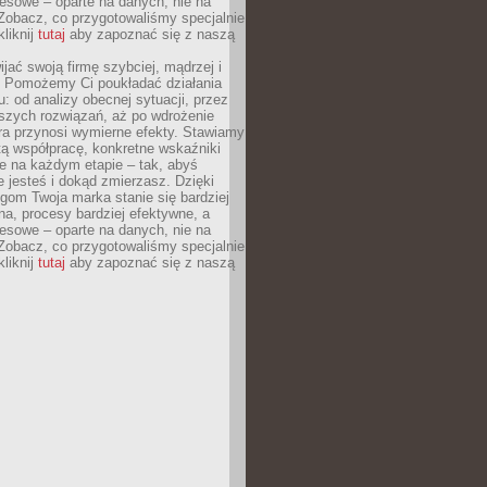
esowe – oparte na danych, nie na
Zobacz, co przygotowaliśmy specjalnie
kliknij
tutaj
aby zapoznać się z naszą
jać swoją firmę szybciej, mądrzej i
 Pomożemy Ci poukładać działania
u: od analizy obecnej sytuacji, przez
szych rozwiązań, aż po wdrożenie
tóra przynosi wymierne efekty. Stawiamy
tą współpracę, konkretne wskaźniki
e na każdym etapie – tak, abyś
ie jesteś i dokąd zmierzasz. Dzięki
gom Twoja marka stanie się bardziej
a, procesy bardziej efektywne, a
esowe – oparte na danych, nie na
Zobacz, co przygotowaliśmy specjalnie
kliknij
tutaj
aby zapoznać się z naszą