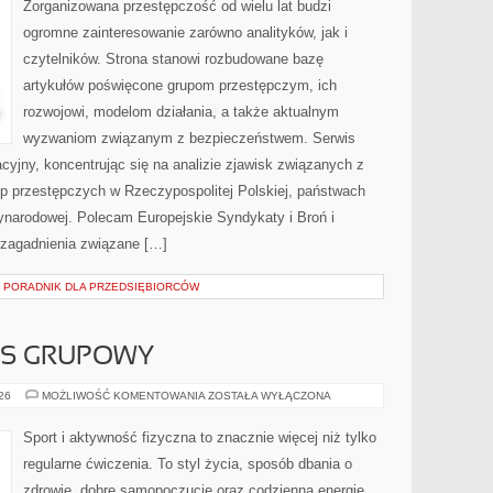
Zorganizowana przestępczość od wielu lat budzi
ogromne zainteresowanie zarówno analityków, jak i
czytelników. Strona stanowi rozbudowane bazę
artykułów poświęcone grupom przestępczym, ich
rozwojowi, modelom działania, a także aktualnym
wyzwaniom związanym z bezpieczeństwem. Serwis
cyjny, koncentrując się na analizie zjawisk związanych z
up przestępczych w Rzeczypospolitej Polskiej, państwach
ynarodowej. Polecam Europejskie Syndykaty i Broń i
 zagadnienia związane […]
– PORADNIK DLA PRZEDSIĘBIORCÓW
ESS GRUPOWY
AEROBIK
026
MOŻLIWOŚĆ KOMENTOWANIA
ZOSTAŁA WYŁĄCZONA
I
FITNESS
GRUPOWY
Sport i aktywność fizyczna to znacznie więcej niż tylko
regularne ćwiczenia. To styl życia, sposób dbania o
zdrowie, dobre samopoczucie oraz codzienną energię.