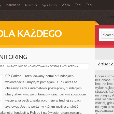
Kategorie
Wpisy
Tagi
Tagi
y
Nowości
Spis Treści
SUB
DLA KAŻDEGO
NITORING
Zobacz:
REALIZACJA
2026
MOŻLIWOŚĆ KOMENTOWANIA
ZOSTAŁA WYŁĄCZONA
I
MONITORING
CP Caritas – rozbudowany portal o fundacjach,
Chcesz rozwi
bez chaosu?
wolontariacie i mądrym pomaganiu CP Caritas to
krok po krok
wybór najlep
obszerny serwis internetowy poświęcony fundacjom
strategii, k
charytatywnym, wolontariatowi oraz różnym sposobom
na przejrzys
oraz wsparci
wspierania osób znajdujących się w trudnej sytuacji
widział, gdz
życiowej. Jest to portal, w którym można znaleźć
naszym usłu
rozpoznawaln
ałalności fundacji w Polsce i na świecie, organizowania