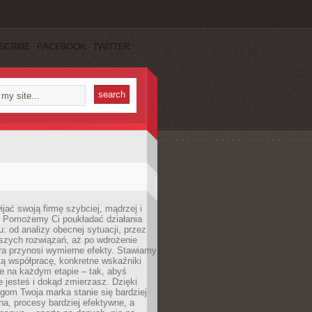
SCRIBE
FACEBOOK
TWITTER
jać swoją firmę szybciej, mądrzej i
 Pomożemy Ci poukładać działania
u: od analizy obecnej sytuacji, przez
szych rozwiązań, aż po wdrożenie
tóra przynosi wymierne efekty. Stawiamy
tą współpracę, konkretne wskaźniki
e na każdym etapie – tak, abyś
ie jesteś i dokąd zmierzasz. Dzięki
gom Twoja marka stanie się bardziej
a, procesy bardziej efektywne, a