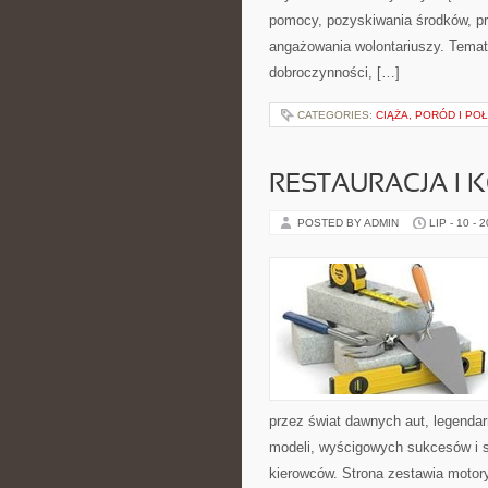
pomocy, pozyskiwania środków, pr
angażowania wolontariuszy. Temat
dobroczynności, […]
CATEGORIES:
CIĄŻA, PORÓD I PO
RESTAURACJA I
POSTED BY ADMIN
LIP - 10 - 
przez świat dawnych aut, legenda
modeli, wyścigowych sukcesów i s
kierowców. Strona zestawia motor