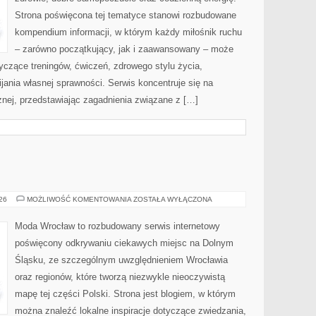
Strona poświęcona tej tematyce stanowi rozbudowane
kompendium informacji, w którym każdy miłośnik ruchu
– zarówno początkujący, jak i zaawansowany – może
yczące treningów, ćwiczeń, zdrowego stylu życia,
ania własnej sprawności. Serwis koncentruje się na
znej, przedstawiając zagadnienia związane z […]
BOLESŁAWIEC
026
MOŻLIWOŚĆ KOMENTOWANIA
ZOSTAŁA WYŁĄCZONA
Moda Wrocław to rozbudowany serwis internetowy
poświęcony odkrywaniu ciekawych miejsc na Dolnym
Śląsku, ze szczególnym uwzględnieniem Wrocławia
oraz regionów, które tworzą niezwykle nieoczywistą
mapę tej części Polski. Strona jest blogiem, w którym
można znaleźć lokalne inspiracje dotyczące zwiedzania,