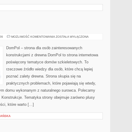
DOMPOL
026
MOŻLIWOŚĆ KOMENTOWANIA
ZOSTAŁA WYŁĄCZONA
DomPol – strona dla osób zainteresowanych
konstrukcjami z drewna DomPol to strona internetowa
poświęcony tematyce domów szkieletowych. To
rzeczowe źródło wiedzy dla osób, które chcą lepiej
poznać zalety drewna. Strona skupia się na
praktycznych problemach, które pojawiają się wtedy,
nym domu wykonanym z naturalnego surowca. Polecamy
e i Konstrukcje. Tematyka strony obejmuje zarówno plusy
ści, które warto […]
JAŃSKA