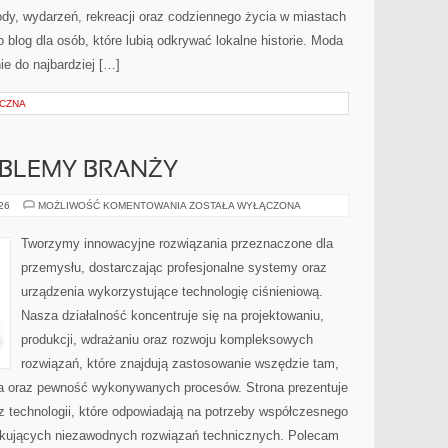
zyrody, wydarzeń, rekreacji oraz codziennego życia w miastach
 blog dla osób, które lubią odkrywać lokalne historie. Moda
ie do najbardziej […]
YCZNA
OBLEMY BRANŻY
WYZWANIA
026
MOŻLIWOŚĆ KOMENTOWANIA
ZOSTAŁA WYŁĄCZONA
I
PROBLEMY
BRANŻY
Tworzymy innowacyjne rozwiązania przeznaczone dla
przemysłu, dostarczając profesjonalne systemy oraz
urządzenia wykorzystujące technologię ciśnieniową.
Nasza działalność koncentruje się na projektowaniu,
produkcji, wdrażaniu oraz rozwoju kompleksowych
rozwiązań, które znajdują zastosowanie wszędzie tam,
zja oraz pewność wykonywanych procesów. Strona prezentuje
az technologii, które odpowiadają na potrzeby współczesnego
ukujących niezawodnych rozwiązań technicznych. Polecam