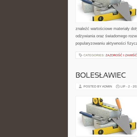
znaleźć wartościowe materiały dot
odżywiania oraz świadomego rozwij
popularyzowaniu aktywności fizyc
CATEGORIES:
ZAZDROŚĆ I ZAWIŚĆ
BOLESŁAWIEC
POSTED BY ADMIN
LIP - 2 - 2