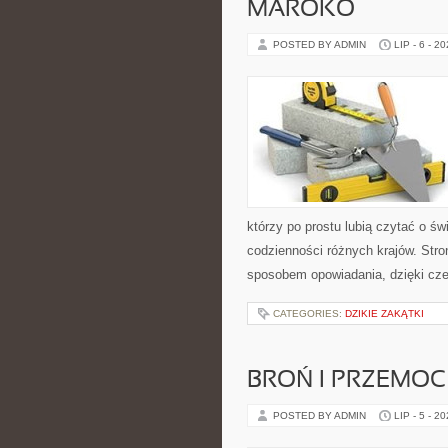
MAROKO
POSTED BY ADMIN
LIP - 6 - 2
którzy po prostu lubią czytać o świ
codzienności różnych krajów. Stro
sposobem opowiadania, dzięki c
CATEGORIES:
DZIKIE ZAKĄTKI
BROŃ I PRZEMOC
POSTED BY ADMIN
LIP - 5 - 2