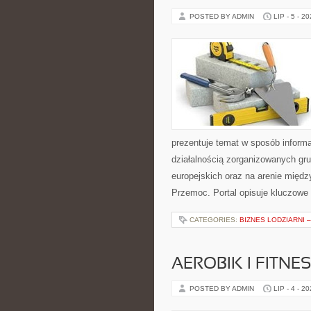
POSTED BY ADMIN
LIP - 5 - 2
prezentuje temat w sposób informa
działalnością zorganizowanych gr
europejskich oraz na arenie międz
Przemoc. Portal opisuje kluczowe
CATEGORIES:
BIZNES LODZIARNI 
AEROBIK I FITN
POSTED BY ADMIN
LIP - 4 - 2