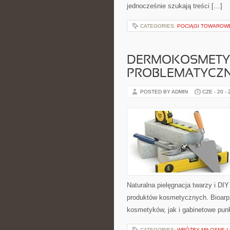
jednocześnie szukają treści […]
CATEGORIES:
POCIĄGI TOWAROW
DERMOKOSMETYK
PROBLEMATYCZ
POSTED BY ADMIN
CZE - 20 -
Naturalna pielęgnacja twarzy i DI
produktów kosmetycznych. Bioarp
kosmetyków, jak i gabinetowe pun
CATEGORIES:
WRÓŻBY MIŁOSNE I