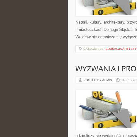
historii, kultury, architektury, pr
i miasteczkach Dolnego Śląska. To
Wrocław nie ogranicza się wyłączn
CATEGORIES:
EDUKACJA ARTYST
WYZWANIA I PR
POSTED BY ADMIN
LIP - 1 - 2
gdzie liczy się wydajność, precy