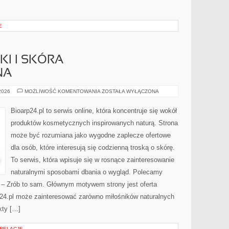
E
I I SKÓRA
NA
DERMOKOSMETYKI
 2026
MOŻLIWOŚĆ KOMENTOWANIA
ZOSTAŁA WYŁĄCZONA
I
SKÓRA
PROBLEMATYCZNA
Bioarp24.pl to serwis online, która koncentruje się wokół
produktów kosmetycznych inspirowanych naturą. Strona
może być rozumiana jako wygodne zaplecze ofertowe
dla osób, które interesują się codzienną troską o skórę.
To serwis, która wpisuje się w rosnące zainteresowanie
naturalnymi sposobami dbania o wygląd. Polecamy
Y – Zrób to sam. Głównym motywem strony jest oferta
24.pl może zainteresować zarówno miłośników naturalnych
kty […]
 RELACJE