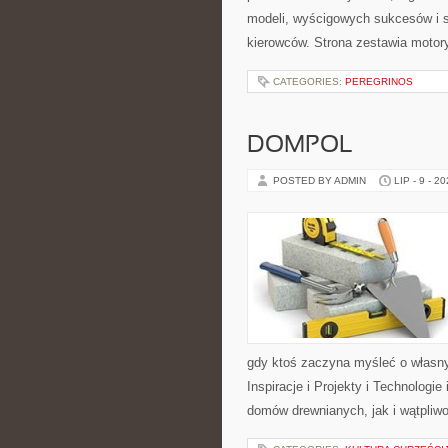
modeli, wyścigowych sukcesów i s
kierowców. Strona zestawia motor
CATEGORIES:
PEREGRINOS
DOMPOL
POSTED BY ADMIN
LIP - 9 - 2
gdy ktoś zaczyna myśleć o włas
Inspiracje i Projekty i Technologi
domów drewnianych, jak i wątpliwo