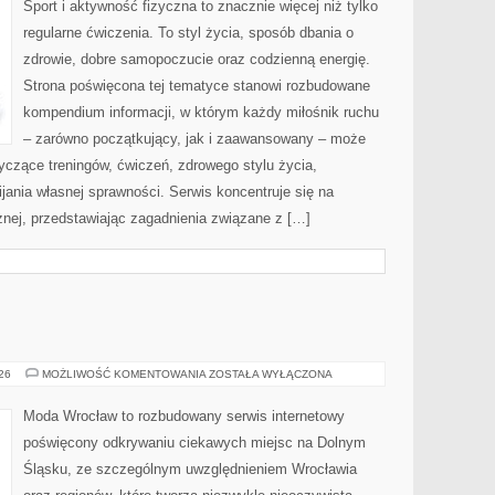
Sport i aktywność fizyczna to znacznie więcej niż tylko
regularne ćwiczenia. To styl życia, sposób dbania o
zdrowie, dobre samopoczucie oraz codzienną energię.
Strona poświęcona tej tematyce stanowi rozbudowane
kompendium informacji, w którym każdy miłośnik ruchu
– zarówno początkujący, jak i zaawansowany – może
yczące treningów, ćwiczeń, zdrowego stylu życia,
ania własnej sprawności. Serwis koncentruje się na
znej, przedstawiając zagadnienia związane z […]
BOLESŁAWIEC
026
MOŻLIWOŚĆ KOMENTOWANIA
ZOSTAŁA WYŁĄCZONA
Moda Wrocław to rozbudowany serwis internetowy
poświęcony odkrywaniu ciekawych miejsc na Dolnym
Śląsku, ze szczególnym uwzględnieniem Wrocławia