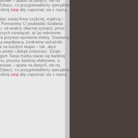
esowe – oparte na danych, nie na
Zobacz, co przygotowaliśmy specjalnie
kliknij
tutaj
aby zapoznać się z naszą
jać swoją firmę szybciej, mądrzej i
 Pomożemy Ci poukładać działania
u: od analizy obecnej sytuacji, przez
szych rozwiązań, aż po wdrożenie
tóra przynosi wymierne efekty. Stawiamy
tą współpracę, konkretne wskaźniki
e na każdym etapie – tak, abyś
ie jesteś i dokąd zmierzasz. Dzięki
gom Twoja marka stanie się bardziej
a, procesy bardziej efektywne, a
esowe – oparte na danych, nie na
Zobacz, co przygotowaliśmy specjalnie
kliknij
tutaj
aby zapoznać się z naszą