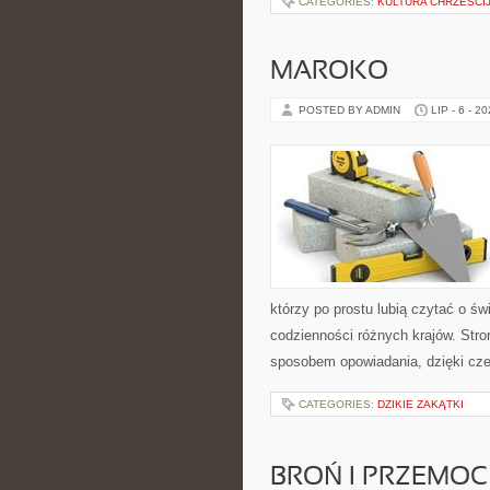
CATEGORIES:
KULTURA CHRZEŚCI
MAROKO
POSTED BY ADMIN
LIP - 6 - 2
którzy po prostu lubią czytać o świ
codzienności różnych krajów. Stro
sposobem opowiadania, dzięki c
CATEGORIES:
DZIKIE ZAKĄTKI
BROŃ I PRZEMOC