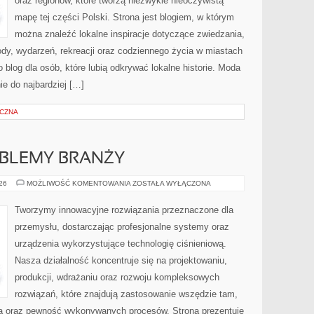
oraz regionów, które tworzą niezwykle nieoczywistą
mapę tej części Polski. Strona jest blogiem, w którym
można znaleźć lokalne inspiracje dotyczące zwiedzania,
zyrody, wydarzeń, rekreacji oraz codziennego życia w miastach
 blog dla osób, które lubią odkrywać lokalne historie. Moda
ie do najbardziej […]
YCZNA
OBLEMY BRANŻY
WYZWANIA
026
MOŻLIWOŚĆ KOMENTOWANIA
ZOSTAŁA WYŁĄCZONA
I
PROBLEMY
BRANŻY
Tworzymy innowacyjne rozwiązania przeznaczone dla
przemysłu, dostarczając profesjonalne systemy oraz
urządzenia wykorzystujące technologię ciśnieniową.
Nasza działalność koncentruje się na projektowaniu,
produkcji, wdrażaniu oraz rozwoju kompleksowych
rozwiązań, które znajdują zastosowanie wszędzie tam,
zja oraz pewność wykonywanych procesów. Strona prezentuje