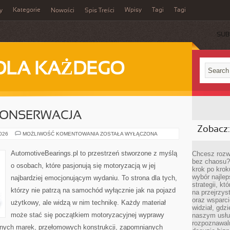
Kategorie
Wpisy
Tagi
Tagi
y
Nowości
Spis Treści
SUB
DLA KAŻDEGO
 KONSERWACJA
Zobacz:
RESTAURACJA
2026
MOŻLIWOŚĆ KOMENTOWANIA
ZOSTAŁA WYŁĄCZONA
I
KONSERWACJA
AutomotiveBearings.pl to przestrzeń stworzone z myślą
Chcesz rozwi
bez chaosu?
o osobach, które pasjonują się motoryzacją w jej
krok po krok
wybór najlep
najbardziej emocjonującym wydaniu. To strona dla tych,
strategii, k
którzy nie patrzą na samochód wyłącznie jak na pojazd
na przejrzys
oraz wsparci
użytkowy, ale widzą w nim technikę. Każdy materiał
widział, gdz
może stać się początkiem motoryzacyjnej wyprawy
naszym usłu
rozpoznawaln
rnych marek, przełomowych konstrukcji, zapomnianych