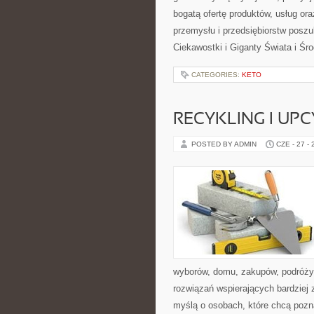
bogatą ofertę produktów, usług or
przemysłu i przedsiębiorstw posz
Ciekawostki i Giganty Świata i Ś
CATEGORIES:
KETO
RECYKLING I UP
POSTED BY ADMIN
CZE - 27 -
wyborów, domu, zakupów, podróży, 
rozwiązań wspierających bardziej 
myślą o osobach, które chcą poz