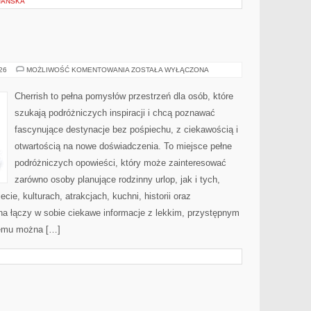
JAŃSKA
MAROKO
026
MOŻLIWOŚĆ KOMENTOWANIA
ZOSTAŁA WYŁĄCZONA
Cherrish to pełna pomysłów przestrzeń dla osób, które
szukają podróżniczych inspiracji i chcą poznawać
fascynujące destynacje bez pośpiechu, z ciekawością i
otwartością na nowe doświadczenia. To miejsce pełne
podróżniczych opowieści, który może zainteresować
zarówno osoby planujące rodzinny urlop, jak i tych,
ecie, kulturach, atrakcjach, kuchni, historii oraz
na łączy w sobie ciekawe informacje z lekkim, przystępnym
zemu można […]