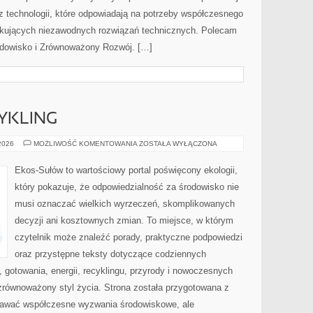
az technologii, które odpowiadają na potrzeby współczesnego
ukujących niezawodnych rozwiązań technicznych. Polecam
rodowisko i Zrównoważony Rozwój. […]
CYKLING
RECYKLING
 2026
MOŻLIWOŚĆ KOMENTOWANIA
ZOSTAŁA WYŁĄCZONA
I
UPCYKLING
Ekos-Sułów to wartościowy portal poświęcony ekologii,
który pokazuje, że odpowiedzialność za środowisko nie
musi oznaczać wielkich wyrzeczeń, skomplikowanych
decyzji ani kosztownych zmian. To miejsce, w którym
czytelnik może znaleźć porady, praktyczne podpowiedzi
oraz przystępne teksty dotyczące codziennych
gotowania, energii, recyklingu, przyrody i nowoczesnych
zrównoważony styl życia. Strona została przygotowana z
nawać współczesne wyzwania środowiskowe, ale