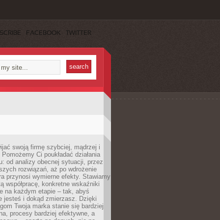
SCRIBE
FACEBOOK
TWITTER
jać swoją firmę szybciej, mądrzej i
 Pomożemy Ci poukładać działania
u: od analizy obecnej sytuacji, przez
szych rozwiązań, aż po wdrożenie
tóra przynosi wymierne efekty. Stawiamy
tą współpracę, konkretne wskaźniki
e na każdym etapie – tak, abyś
ie jesteś i dokąd zmierzasz. Dzięki
gom Twoja marka stanie się bardziej
a, procesy bardziej efektywne, a