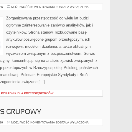
BROŃ
026
MOŻLIWOŚĆ KOMENTOWANIA
ZOSTAŁA WYŁĄCZONA
I
PRZEMOC
Zorganizowana przestępczość od wielu lat budzi
ogromne zainteresowanie zarówno analityków, jak i
czytelników. Strona stanowi rozbudowane bazę
artykułów poświęcone grupom przestępczym, ich
rozwojowi, modelom działania, a także aktualnym
wyzwaniom związanym z bezpieczeństwem. Serwis
cyjny, koncentrując się na analizie zjawisk związanych z
up przestępczych w Rzeczypospolitej Polskiej, państwach
ynarodowej. Polecam Europejskie Syndykaty i Broń i
 zagadnienia związane […]
– PORADNIK DLA PRZEDSIĘBIORCÓW
ESS GRUPOWY
AEROBIK
026
MOŻLIWOŚĆ KOMENTOWANIA
ZOSTAŁA WYŁĄCZONA
I
FITNESS
GRUPOWY