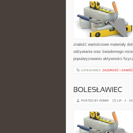
znaleźć wartościowe materiały dot
odżywiania oraz świadomego rozwij
popularyzowaniu aktywności fizyc
CATEGORIES:
ZAZDROŚĆ I ZAWIŚĆ
BOLESŁAWIEC
POSTED BY ADMIN
LIP - 2 - 2