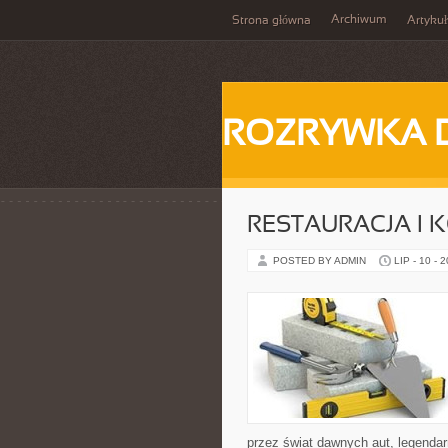
Archiwum
Strona główna
Artykuł
ROZRYWKA 
RESTAURACJA I
POSTED BY ADMIN
LIP - 10 - 
przez świat dawnych aut, legenda