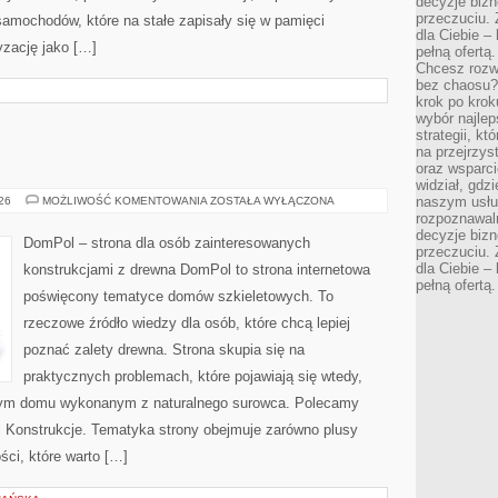
decyzje bizn
przeczuciu. 
amochodów, które na stałe zapisały się w pamięci
dla Ciebie – 
yzację jako […]
pełną ofertą.
Chcesz rozwi
bez chaosu?
krok po krok
wybór najlep
strategii, k
na przejrzys
oraz wsparci
widział, gdz
DOMPOL
naszym usłu
026
MOŻLIWOŚĆ KOMENTOWANIA
ZOSTAŁA WYŁĄCZONA
rozpoznawaln
decyzje bizn
DomPol – strona dla osób zainteresowanych
przeczuciu. 
dla Ciebie – 
konstrukcjami z drewna DomPol to strona internetowa
pełną ofertą.
poświęcony tematyce domów szkieletowych. To
rzeczowe źródło wiedzy dla osób, które chcą lepiej
poznać zalety drewna. Strona skupia się na
praktycznych problemach, które pojawiają się wtedy,
nym domu wykonanym z naturalnego surowca. Polecamy
e i Konstrukcje. Tematyka strony obejmuje zarówno plusy
ści, które warto […]