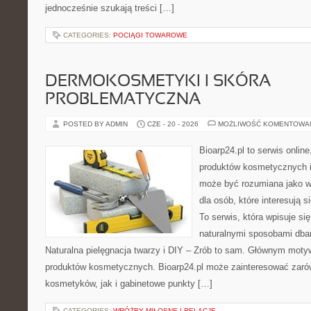
jednocześnie szukają treści […]
CATEGORIES:
POCIĄGI TOWAROWE
DERMOKOSMETYKI I SKÓRA
PROBLEMATYCZNA
POSTED BY ADMIN
CZE - 20 - 2026
MOŻLIWOŚĆ KOMENTOWA
Bioarp24.pl to serwis online
produktów kosmetycznych i
może być rozumiana jako w
dla osób, które interesują s
To serwis, która wpisuje si
naturalnymi sposobami dba
Naturalna pielęgnacja twarzy i DIY – Zrób to sam. Głównym motyw
produktów kosmetycznych. Bioarp24.pl może zainteresować zaró
kosmetyków, jak i gabinetowe punkty […]
CATEGORIES:
WRÓŻBY MIŁOSNE I RELACJE