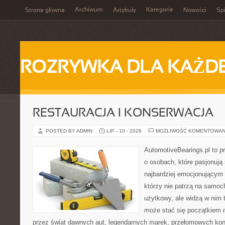
Archiwum
Kategorie
Strona główna
Artykuły
Nowości
Spi
ROZRYWKA DLA KAŻD
RESTAURACJA I KONSERWACJA
POSTED BY ADMIN
LIP - 10 - 2026
MOŻLIWOŚĆ KOMENTOWAN
AutomotiveBearings.pl to p
o osobach, które pasjonują 
najbardziej emocjonującym 
którzy nie patrzą na samoc
użytkowy, ale widzą w nim 
może stać się początkiem 
przez świat dawnych aut, legendarnych marek, przełomowych kon