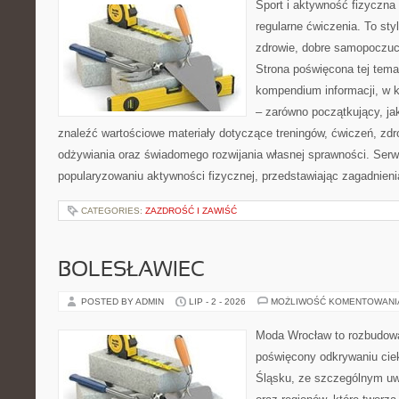
Sport i aktywność fizyczna 
regularne ćwiczenia. To sty
zdrowie, dobre samopoczuci
Strona poświęcona tej tem
kompendium informacji, w k
– zarówno początkujący, j
znaleźć wartościowe materiały dotyczące treningów, ćwiczeń, zdr
odżywiania oraz świadomego rozwijania własnej sprawności. Serwi
popularyzowaniu aktywności fizycznej, przedstawiając zagadnien
CATEGORIES:
ZAZDROŚĆ I ZAWIŚĆ
BOLESŁAWIEC
POSTED BY ADMIN
LIP - 2 - 2026
MOŻLIWOŚĆ KOMENTOWAN
Moda Wrocław to rozbudowa
poświęcony odkrywaniu ci
Śląsku, ze szczególnym uw