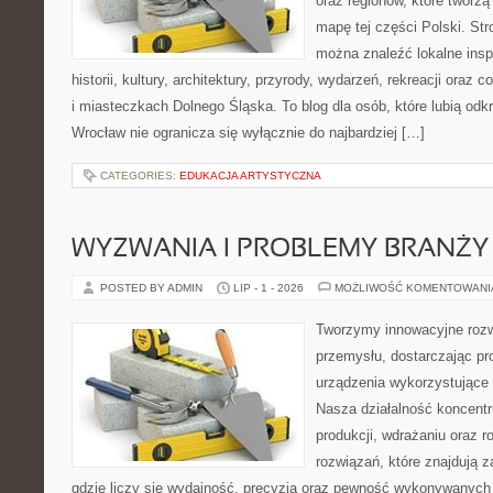
oraz regionów, które tworzą
mapę tej części Polski. Str
można znaleźć lokalne insp
historii, kultury, architektury, przyrody, wydarzeń, rekreacji oraz
i miasteczkach Dolnego Śląska. To blog dla osób, które lubią odk
Wrocław nie ogranicza się wyłącznie do najbardziej […]
CATEGORIES:
EDUKACJA ARTYSTYCZNA
WYZWANIA I PROBLEMY BRANŻY
POSTED BY ADMIN
LIP - 1 - 2026
MOŻLIWOŚĆ KOMENTOWAN
Tworzymy innowacyjne rozw
przemysłu, dostarczając pr
urządzenia wykorzystujące 
Nasza działalność koncentru
produkcji, wdrażaniu oraz
rozwiązań, które znajdują 
gdzie liczy się wydajność, precyzja oraz pewność wykonywanych 