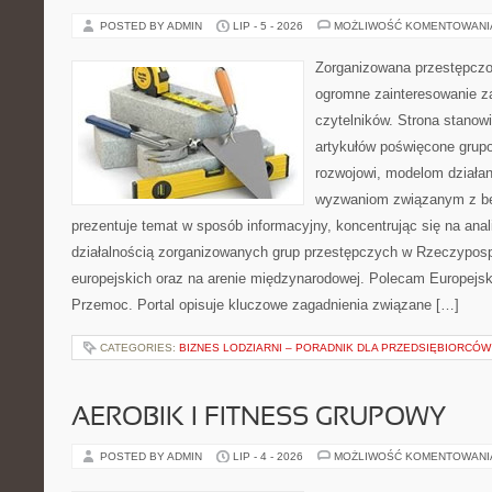
POSTED BY ADMIN
LIP - 5 - 2026
MOŻLIWOŚĆ KOMENTOWAN
Zorganizowana przestępczoś
ogromne zainteresowanie za
czytelników. Strona stano
artykułów poświęcone grup
rozwojowi, modelom działan
wyzwaniom związanym z b
prezentuje temat w sposób informacyjny, koncentrując się na anal
działalnością zorganizowanych grup przestępczych w Rzeczypospo
europejskich oraz na arenie międzynarodowej. Polecam Europejsk
Przemoc. Portal opisuje kluczowe zagadnienia związane […]
CATEGORIES:
BIZNES LODZIARNI – PORADNIK DLA PRZEDSIĘBIORCÓW
AEROBIK I FITNESS GRUPOWY
POSTED BY ADMIN
LIP - 4 - 2026
MOŻLIWOŚĆ KOMENTOWAN