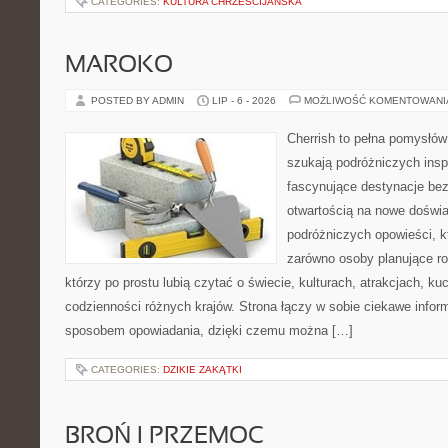
CATEGORIES:
KULTURA CHRZEŚCIJAŃSKA
MAROKO
POSTED BY ADMIN
LIP - 6 - 2026
MOŻLIWOŚĆ KOMENTOWAN
Cherrish to pełna pomysłów 
szukają podróżniczych insp
fascynujące destynacje bez
otwartością na nowe doświa
podróżniczych opowieści, 
zarówno osoby planujące rod
którzy po prostu lubią czytać o świecie, kulturach, atrakcjach, kuch
codzienności różnych krajów. Strona łączy w sobie ciekawe infor
sposobem opowiadania, dzięki czemu można […]
CATEGORIES:
DZIKIE ZAKĄTKI
BROŃ I PRZEMOC