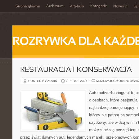
Archiwum
Kategorie
Strona główna
Artykuły
Nowości
Spi
ROZRYWKA DLA KAŻD
RESTAURACJA I KONSERWACJA
POSTED BY ADMIN
LIP - 10 - 2026
MOŻLIWOŚĆ KOMENTOWAN
AutomotiveBearings.pl to p
o osobach, które pasjonują 
najbardziej emocjonującym 
którzy nie patrzą na samoc
użytkowy, ale widzą w nim 
może stać się początkiem 
przez świat dawnych aut, legendarnych marek, przełomowych kon