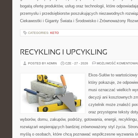
bogatą ofertę produktów, usług oraz technologii, które odpowiada
przemysłu i przedsiębiorstw poszukujących niezawodnych rozwi
Ciekawostki i Giganty Świata i Środowisko i Zrównoważony Rozwó
CATEGORIES:
KETO
RECYKLING I UPCYKLING
POSTED BY ADMIN
CZE - 27 - 2026
MOŻLIWOŚĆ KOMENTOWA
Ekos-Sułów to wartościowy 
który pokazuje, że odpowie
musi oznaczać wielkich wy
decyzji ani kosztownych zm
czytelnik może znaleźć por
oraz przystępne teksty do
wyborów, domu, zakupów, podróży, gotowania, energii, recyklingu
rozwiązań wspierających bardziej zrównoważony styl życia. Stro
myślą o osobach, które chcą poznawać współczesne wyzwania ś