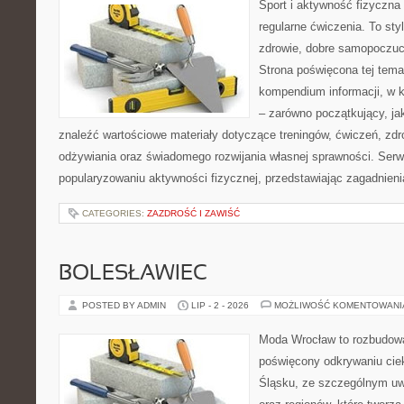
Sport i aktywność fizyczna 
regularne ćwiczenia. To sty
zdrowie, dobre samopoczuci
Strona poświęcona tej tem
kompendium informacji, w k
– zarówno początkujący, j
znaleźć wartościowe materiały dotyczące treningów, ćwiczeń, zdr
odżywiania oraz świadomego rozwijania własnej sprawności. Serwi
popularyzowaniu aktywności fizycznej, przedstawiając zagadnien
CATEGORIES:
ZAZDROŚĆ I ZAWIŚĆ
BOLESŁAWIEC
POSTED BY ADMIN
LIP - 2 - 2026
MOŻLIWOŚĆ KOMENTOWAN
Moda Wrocław to rozbudowa
poświęcony odkrywaniu ci
Śląsku, ze szczególnym uw