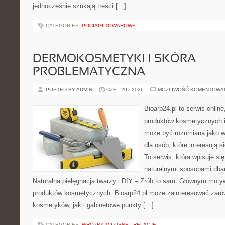
jednocześnie szukają treści […]
CATEGORIES:
POCIĄGI TOWAROWE
DERMOKOSMETYKI I SKÓRA
PROBLEMATYCZNA
POSTED BY ADMIN
CZE - 20 - 2026
MOŻLIWOŚĆ KOMENTOWA
Bioarp24.pl to serwis online
produktów kosmetycznych i
może być rozumiana jako w
dla osób, które interesują s
To serwis, która wpisuje si
naturalnymi sposobami dba
Naturalna pielęgnacja twarzy i DIY – Zrób to sam. Głównym motyw
produktów kosmetycznych. Bioarp24.pl może zainteresować zaró
kosmetyków, jak i gabinetowe punkty […]
CATEGORIES:
WRÓŻBY MIŁOSNE I RELACJE