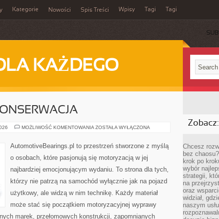
Kategorie
Wpisy
Tagi
Tagi
y
Nowości
Spis Treści
SUB
DLA KAŻDEGO
 KONSERWACJA
Zobacz:
RESTAURACJA
2026
MOŻLIWOŚĆ KOMENTOWANIA
ZOSTAŁA WYŁĄCZONA
I
KONSERWACJA
AutomotiveBearings.pl to przestrzeń stworzone z myślą
Chcesz rozwi
bez chaosu?
o osobach, które pasjonują się motoryzacją w jej
krok po krok
wybór najlep
najbardziej emocjonującym wydaniu. To strona dla tych,
strategii, k
którzy nie patrzą na samochód wyłącznie jak na pojazd
na przejrzys
oraz wsparci
użytkowy, ale widzą w nim technikę. Każdy materiał
widział, gdz
może stać się początkiem motoryzacyjnej wyprawy
naszym usłu
rozpoznawaln
rnych marek, przełomowych konstrukcji, zapomnianych