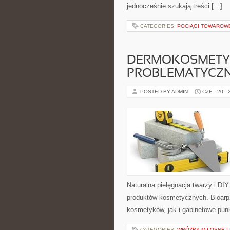
jednocześnie szukają treści […]
CATEGORIES:
POCIĄGI TOWAROW
DERMOKOSMETYK
PROBLEMATYCZ
POSTED BY ADMIN
CZE - 20 -
Naturalna pielęgnacja twarzy i DI
produktów kosmetycznych. Bioarp
kosmetyków, jak i gabinetowe pun
CATEGORIES:
WRÓŻBY MIŁOSNE I