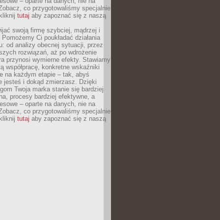
esowe – oparte na danych, nie na
Zobacz, co przygotowaliśmy specjalnie
kliknij
tutaj
aby zapoznać się z naszą
jać swoją firmę szybciej, mądrzej i
 Pomożemy Ci poukładać działania
u: od analizy obecnej sytuacji, przez
szych rozwiązań, aż po wdrożenie
tóra przynosi wymierne efekty. Stawiamy
tą współpracę, konkretne wskaźniki
e na każdym etapie – tak, abyś
ie jesteś i dokąd zmierzasz. Dzięki
gom Twoja marka stanie się bardziej
a, procesy bardziej efektywne, a
esowe – oparte na danych, nie na
Zobacz, co przygotowaliśmy specjalnie
kliknij
tutaj
aby zapoznać się z naszą