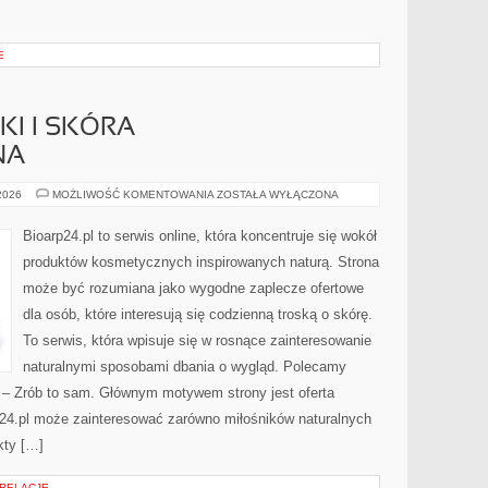
E
I I SKÓRA
NA
DERMOKOSMETYKI
 2026
MOŻLIWOŚĆ KOMENTOWANIA
ZOSTAŁA WYŁĄCZONA
I
SKÓRA
PROBLEMATYCZNA
Bioarp24.pl to serwis online, która koncentruje się wokół
produktów kosmetycznych inspirowanych naturą. Strona
może być rozumiana jako wygodne zaplecze ofertowe
dla osób, które interesują się codzienną troską o skórę.
To serwis, która wpisuje się w rosnące zainteresowanie
naturalnymi sposobami dbania o wygląd. Polecamy
Y – Zrób to sam. Głównym motywem strony jest oferta
24.pl może zainteresować zarówno miłośników naturalnych
kty […]
 RELACJE