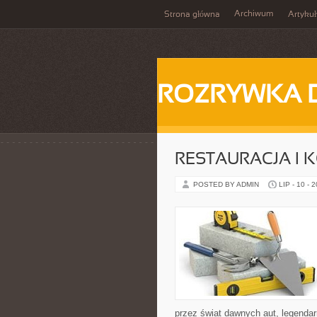
Archiwum
Strona główna
Artykuł
ROZRYWKA 
RESTAURACJA I
POSTED BY ADMIN
LIP - 10 - 
przez świat dawnych aut, legenda