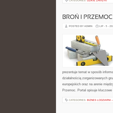
CATEGORIES:
DZIKIE ZAKĄTKI
BROŃ I PRZEMOC
POSTED BY ADMIN
LIP - 5 - 2
prezentuje temat w sposób informa
działalnością zorganizowanych gr
europejskich oraz na arenie międz
Przemoc. Portal opisuje kluczowe
CATEGORIES:
BIZNES LODZIARNI 