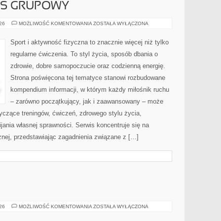
ESS GRUPOWY
AEROBIK
026
MOŻLIWOŚĆ KOMENTOWANIA
ZOSTAŁA WYŁĄCZONA
I
FITNESS
GRUPOWY
Sport i aktywność fizyczna to znacznie więcej niż tylko
regularne ćwiczenia. To styl życia, sposób dbania o
zdrowie, dobre samopoczucie oraz codzienną energię.
Strona poświęcona tej tematyce stanowi rozbudowane
kompendium informacji, w którym każdy miłośnik ruchu
– zarówno początkujący, jak i zaawansowany – może
yczące treningów, ćwiczeń, zdrowego stylu życia,
ania własnej sprawności. Serwis koncentruje się na
znej, przedstawiając zagadnienia związane z […]
BOLESŁAWIEC
026
MOŻLIWOŚĆ KOMENTOWANIA
ZOSTAŁA WYŁĄCZONA