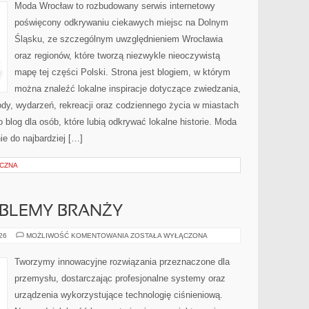
Moda Wrocław to rozbudowany serwis internetowy
poświęcony odkrywaniu ciekawych miejsc na Dolnym
Śląsku, ze szczególnym uwzględnieniem Wrocławia
oraz regionów, które tworzą niezwykle nieoczywistą
mapę tej części Polski. Strona jest blogiem, w którym
można znaleźć lokalne inspiracje dotyczące zwiedzania,
zyrody, wydarzeń, rekreacji oraz codziennego życia w miastach
 blog dla osób, które lubią odkrywać lokalne historie. Moda
ie do najbardziej […]
YCZNA
OBLEMY BRANŻY
WYZWANIA
026
MOŻLIWOŚĆ KOMENTOWANIA
ZOSTAŁA WYŁĄCZONA
I
PROBLEMY
BRANŻY
Tworzymy innowacyjne rozwiązania przeznaczone dla
przemysłu, dostarczając profesjonalne systemy oraz
urządzenia wykorzystujące technologię ciśnieniową.