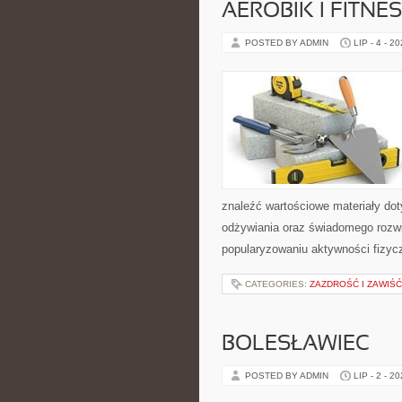
AEROBIK I FITN
POSTED BY ADMIN
LIP - 4 - 2
znaleźć wartościowe materiały dot
odżywiania oraz świadomego rozwij
popularyzowaniu aktywności fizyc
CATEGORIES:
ZAZDROŚĆ I ZAWIŚĆ
BOLESŁAWIEC
POSTED BY ADMIN
LIP - 2 - 2