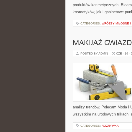
produktów kosmetycznych. Bioarp
kosmetyków, jak i gabinetowe pun
CATEGORIES:
WRÓŻBY MIŁOSNE I
MAKIJAŻ GWIAZD
POSTED BY ADMIN
CZE - 19 -
analizy trendów. Polecam Moda i U
wszystkim na urodowych trikach, 
CATEGORIES:
ROZRYWKA