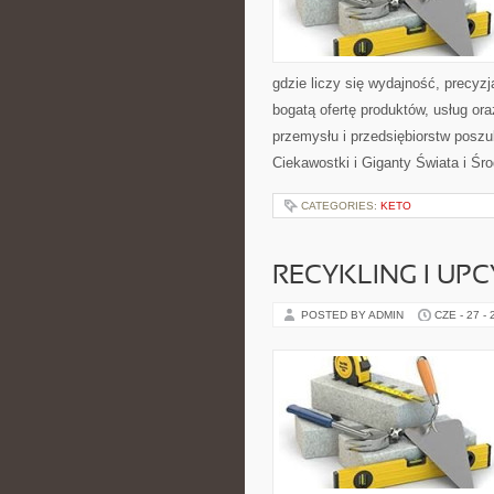
gdzie liczy się wydajność, precy
bogatą ofertę produktów, usług or
przemysłu i przedsiębiorstw posz
Ciekawostki i Giganty Świata i Ś
CATEGORIES:
KETO
RECYKLING I UP
POSTED BY ADMIN
CZE - 27 -