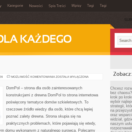
Kategorie
Wpisy
Tagi
Tagi
y
Nowości
Spis Treści
SUB
DLA KAŻDEGO
Zobacz:
DOMPOL
026
MOŻLIWOŚĆ KOMENTOWANIA
ZOSTAŁA WYŁĄCZONA
DomPol – strona dla osób zainteresowanych
Chcesz rozwi
bez chaosu?
konstrukcjami z drewna DomPol to strona internetowa
krok po krok
wybór najlep
poświęcony tematyce domów szkieletowych. To
strategii, k
rzeczowe źródło wiedzy dla osób, które chcą lepiej
na przejrzys
oraz wsparci
poznać zalety drewna. Strona skupia się na
widział, gdz
praktycznych problemach, które pojawiają się wtedy,
naszym usłu
rozpoznawaln
nym domu wykonanym z naturalnego surowca. Polecamy