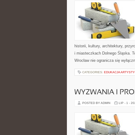
historii, kultury, architektury, pr
i miasteczkach Dolnego Śląska. To
Wrocław nie ogranicza się wyłączn
CATEGORIES:
EDUKACJA ARTYST
WYZWANIA I PR
POSTED BY ADMIN
LIP - 1 - 2