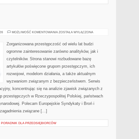
BROŃ
026
MOŻLIWOŚĆ KOMENTOWANIA
ZOSTAŁA WYŁĄCZONA
I
PRZEMOC
Zorganizowana przestępczość od wielu lat budzi
ogromne zainteresowanie zarówno analityków, jak i
czytelników. Strona stanowi rozbudowane bazę
artykułów poświęcone grupom przestępczym, ich
rozwojowi, modelom działania, a także aktualnym
wyzwaniom związanym z bezpieczeństwem. Serwis
cyjny, koncentrując się na analizie zjawisk związanych z
up przestępczych w Rzeczypospolitej Polskiej, państwach
ynarodowej. Polecam Europejskie Syndykaty i Broń i
 zagadnienia związane […]
– PORADNIK DLA PRZEDSIĘBIORCÓW