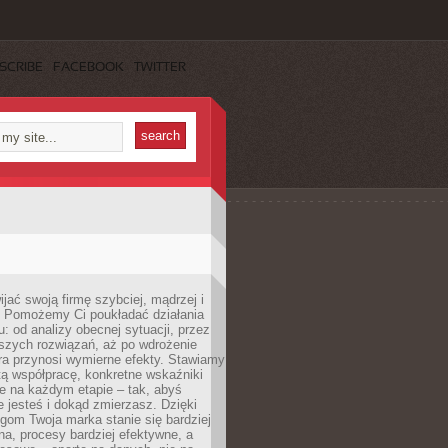
SCRIBE
FACEBOOK
TWITTER
jać swoją firmę szybciej, mądrzej i
 Pomożemy Ci poukładać działania
u: od analizy obecnej sytuacji, przez
szych rozwiązań, aż po wdrożenie
tóra przynosi wymierne efekty. Stawiamy
tą współpracę, konkretne wskaźniki
e na każdym etapie – tak, abyś
ie jesteś i dokąd zmierzasz. Dzięki
gom Twoja marka stanie się bardziej
a, procesy bardziej efektywne, a