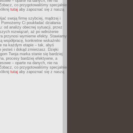
esowe – oparte na danych, nie na
Zobacz, co przygotowaliśmy specjalnie
kliknij
tutaj
aby zapoznać się z naszą
jać swoją firmę szybciej, mądrzej i
 Pomożemy Ci poukładać działania
u: od analizy obecnej sytuacji, przez
szych rozwiązań, aż po wdrożenie
tóra przynosi wymierne efekty. Stawiamy
tą współpracę, konkretne wskaźniki
e na każdym etapie – tak, abyś
ie jesteś i dokąd zmierzasz. Dzięki
gom Twoja marka stanie się bardziej
a, procesy bardziej efektywne, a
esowe – oparte na danych, nie na
Zobacz, co przygotowaliśmy specjalnie
kliknij
tutaj
aby zapoznać się z naszą