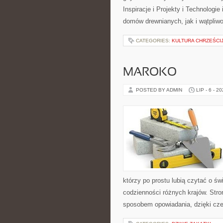
Inspiracje i Projekty i Technologi
domów drewnianych, jak i wątpliwo
CATEGORIES:
KULTURA CHRZEŚCI
MAROKO
POSTED BY ADMIN
LIP - 6 - 2
którzy po prostu lubią czytać o świ
codzienności różnych krajów. Stro
sposobem opowiadania, dzięki c