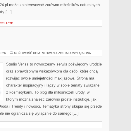
24.pl może zainteresować zarówno miłośników naturalnych
kty […]
 RELACJE
MAKIJAŻ
 2026
MOŻLIWOŚĆ KOMENTOWANIA
ZOSTAŁA WYŁĄCZONA
GWIAZD
Studio Veriss to nowoczesny serwis poświęcony urodzie
oraz sprawdzonym wskazówkom dla osób, które chcą
rozwijać swoje umiejętności makijażowe. Strona ma
charakter inspiracyjny i łączy w sobie tematy związane
z kosmetykami. To blog dla miłośniczek urody, w
którym można znaleźć zarówno proste instrukcje, jak i
roda i Trendy i nowości. Tematyka strony skupia się przede
ale nie ogranicza się wyłącznie do samego […]