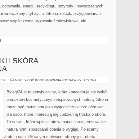
gotowania, energii, recyklingu, przyrody i nowoczesnych
zrównoważony styl życia. Strona została przygotowana z
nawać współczesne wyzwania środowiskowe, ale
E
I I SKÓRA
NA
DERMOKOSMETYKI
 2026
MOŻLIWOŚĆ KOMENTOWANIA
ZOSTAŁA WYŁĄCZONA
I
SKÓRA
PROBLEMATYCZNA
Bioarp24.pl to serwis online, która koncentruje się wokół
produktów kosmetycznych inspirowanych naturą. Strona
może być rozumiana jako wygodne zaplecze ofertowe
dla osób, które interesują się codzienną troską o skórę.
To serwis, która wpisuje się w rosnące zainteresowanie
naturalnymi sposobami dbania o wygląd. Polecamy
Y – Zrób to sam. Głównym motywem strony jest oferta