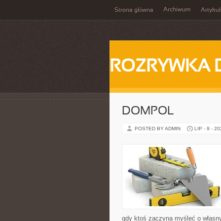
Archiwum
Strona główna
Artykuł
ROZRYWKA 
DOMPOL
POSTED BY ADMIN
LIP - 9 - 2
gdy ktoś zaczyna myśleć o włas