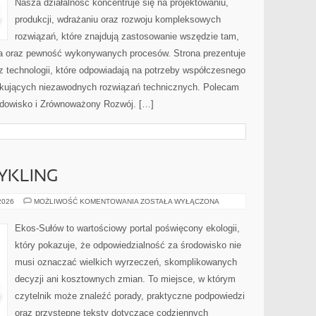
Nasza działalność koncentruje się na projektowaniu,
produkcji, wdrażaniu oraz rozwoju kompleksowych
rozwiązań, które znajdują zastosowanie wszędzie tam,
zja oraz pewność wykonywanych procesów. Strona prezentuje
az technologii, które odpowiadają na potrzeby współczesnego
ukujących niezawodnych rozwiązań technicznych. Polecam
rodowisko i Zrównoważony Rozwój. […]
CYKLING
RECYKLING
 2026
MOŻLIWOŚĆ KOMENTOWANIA
ZOSTAŁA WYŁĄCZONA
I
UPCYKLING
Ekos-Sułów to wartościowy portal poświęcony ekologii,
który pokazuje, że odpowiedzialność za środowisko nie
musi oznaczać wielkich wyrzeczeń, skomplikowanych
decyzji ani kosztownych zmian. To miejsce, w którym
czytelnik może znaleźć porady, praktyczne podpowiedzi
oraz przystępne teksty dotyczące codziennych