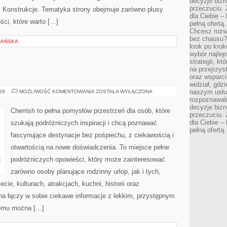
decyzje bizn
przeczuciu. 
e i Konstrukcje. Tematyka strony obejmuje zarówno plusy
dla Ciebie – 
ści, które warto […]
pełną ofertą.
Chcesz rozwi
bez chaosu?
JAŃSKA
krok po krok
wybór najlep
strategii, k
na przejrzys
oraz wsparci
widział, gdz
MAROKO
naszym usłu
026
MOŻLIWOŚĆ KOMENTOWANIA
ZOSTAŁA WYŁĄCZONA
rozpoznawaln
decyzje bizn
Cherrish to pełna pomysłów przestrzeń dla osób, które
przeczuciu. 
dla Ciebie – 
szukają podróżniczych inspiracji i chcą poznawać
pełną ofertą.
fascynujące destynacje bez pośpiechu, z ciekawością i
otwartością na nowe doświadczenia. To miejsce pełne
podróżniczych opowieści, który może zainteresować
zarówno osoby planujące rodzinny urlop, jak i tych,
ecie, kulturach, atrakcjach, kuchni, historii oraz
na łączy w sobie ciekawe informacje z lekkim, przystępnym
zemu można […]