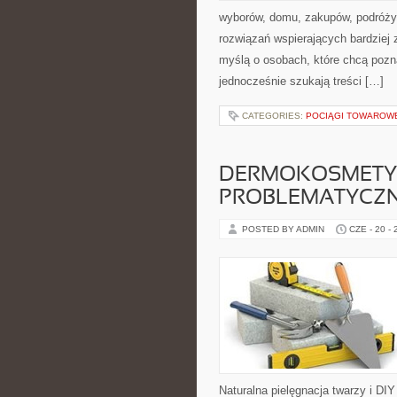
wyborów, domu, zakupów, podróży, 
rozwiązań wspierających bardziej 
myślą o osobach, które chcą poz
jednocześnie szukają treści […]
CATEGORIES:
POCIĄGI TOWAROW
DERMOKOSMETYK
PROBLEMATYCZ
POSTED BY ADMIN
CZE - 20 -
Naturalna pielęgnacja twarzy i DI