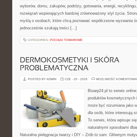
wyborów, domu, zakupów, podróży, gotowania, energii, recyklingu
rozwiązań wspierających bardziej zrównoważony styl życia. Stro
myślą o osobach, które chcą poznawać współczesne wyzwania ś
jednocześnie szukają treści […]
CATEGORIES:
POCIĄGI TOWAROWE
DERMOKOSMETYKI I SKÓRA
PROBLEMATYCZNA
POSTED BY ADMIN
CZE - 20 - 2026
MOŻLIWOŚĆ KOMENTOWA
Bioarp24.pl to serwis online
produktów kosmetycznych i
może być rozumiana jako w
dla osób, które interesują s
To serwis, która wpisuje si
naturalnymi sposobami dba
Naturalna pielęgnacja twarzy i DIY – Zrób to sam. Głównym motyw