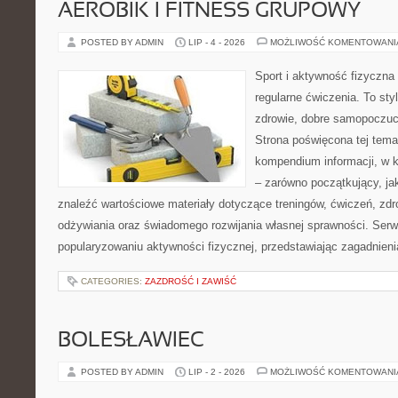
AEROBIK I FITNESS GRUPOWY
POSTED BY ADMIN
LIP - 4 - 2026
MOŻLIWOŚĆ KOMENTOWAN
Sport i aktywność fizyczna 
regularne ćwiczenia. To sty
zdrowie, dobre samopoczuci
Strona poświęcona tej tem
kompendium informacji, w k
– zarówno początkujący, j
znaleźć wartościowe materiały dotyczące treningów, ćwiczeń, zdr
odżywiania oraz świadomego rozwijania własnej sprawności. Serwi
popularyzowaniu aktywności fizycznej, przedstawiając zagadnien
CATEGORIES:
ZAZDROŚĆ I ZAWIŚĆ
BOLESŁAWIEC
POSTED BY ADMIN
LIP - 2 - 2026
MOŻLIWOŚĆ KOMENTOWAN