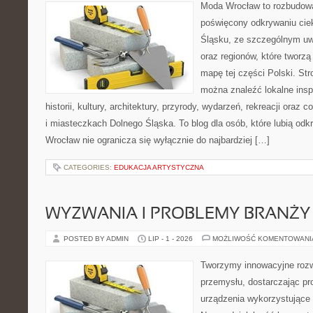
Moda Wrocław to rozbudowa
poświęcony odkrywaniu ci
Śląsku, ze szczególnym uw
oraz regionów, które tworzą
mapę tej części Polski. Str
można znaleźć lokalne insp
historii, kultury, architektury, przyrody, wydarzeń, rekreacji oraz
i miasteczkach Dolnego Śląska. To blog dla osób, które lubią odk
Wrocław nie ogranicza się wyłącznie do najbardziej […]
CATEGORIES:
EDUKACJA ARTYSTYCZNA
WYZWANIA I PROBLEMY BRANŻY
POSTED BY ADMIN
LIP - 1 - 2026
MOŻLIWOŚĆ KOMENTOWAN
Tworzymy innowacyjne rozw
przemysłu, dostarczając pr
urządzenia wykorzystujące 