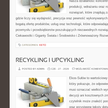
Nasza działalność koncentru
produkcji, wdrażaniu oraz
rozwiązań, które znajdują 
gdzie liczy się wydajność, precyzja oraz pewność wykonywanych 
bogatą ofertę produktów, usług oraz technologii, które odpowiada
przemysłu i przedsiębiorstw poszukujących niezawodnych rozwi
Ciekawostki i Giganty Świata i Środowisko i Zrównoważony Rozwó
CATEGORIES:
KETO
RECYKLING I UPCYKLING
POSTED BY ADMIN
CZE - 27 - 2026
MOŻLIWOŚĆ KOMENTOWA
Ekos-Sułów to wartościowy 
który pokazuje, że odpowie
musi oznaczać wielkich wy
decyzji ani kosztownych zm
czytelnik może znaleźć por
oraz przystępne teksty do