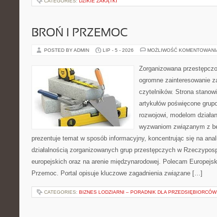
CATEGORIES:
DZIKIE ZAKĄTKI
BROŃ I PRZEMOC
POSTED BY ADMIN
LIP - 5 - 2026
MOŻLIWOŚĆ KOMENTOWAN
Zorganizowana przestępczoś
ogromne zainteresowanie za
czytelników. Strona stano
artykułów poświęcone grup
rozwojowi, modelom działan
wyzwaniom związanym z b
prezentuje temat w sposób informacyjny, koncentrując się na anal
działalnością zorganizowanych grup przestępczych w Rzeczypospo
europejskich oraz na arenie międzynarodowej. Polecam Europejsk
Przemoc. Portal opisuje kluczowe zagadnienia związane […]
CATEGORIES:
BIZNES LODZIARNI – PORADNIK DLA PRZEDSIĘBIORCÓW