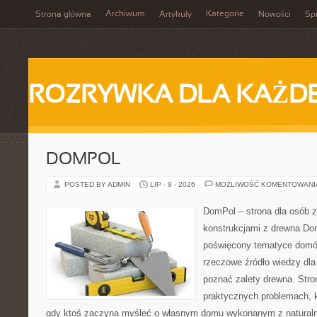
Archiwum
Kategorie
Strona główna
Artykuły
Nowości
Spi
ROZRYWKA DLA KAŻD
DOMPOL
POSTED BY ADMIN
LIP - 9 - 2026
MOŻLIWOŚĆ KOMENTOWAN
DomPol – strona dla osób 
konstrukcjami z drewna Dom
poświęcony tematyce domó
rzeczowe źródło wiedzy dla 
poznać zalety drewna. Stro
praktycznych problemach, k
gdy ktoś zaczyna myśleć o własnym domu wykonanym z natural