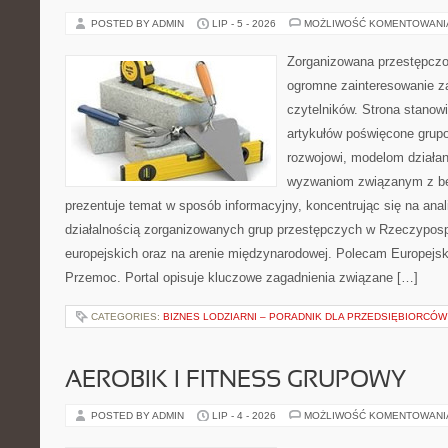
POSTED BY ADMIN
LIP - 5 - 2026
MOŻLIWOŚĆ KOMENTOWAN
Zorganizowana przestępczoś
ogromne zainteresowanie za
czytelników. Strona stano
artykułów poświęcone grup
rozwojowi, modelom działan
wyzwaniom związanym z b
prezentuje temat w sposób informacyjny, koncentrując się na anal
działalnością zorganizowanych grup przestępczych w Rzeczypospo
europejskich oraz na arenie międzynarodowej. Polecam Europejsk
Przemoc. Portal opisuje kluczowe zagadnienia związane […]
CATEGORIES:
BIZNES LODZIARNI – PORADNIK DLA PRZEDSIĘBIORCÓW
AEROBIK I FITNESS GRUPOWY
POSTED BY ADMIN
LIP - 4 - 2026
MOŻLIWOŚĆ KOMENTOWAN