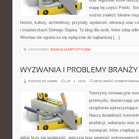
oraz regionów, które tworzą
mapę tej części Polski. Str
można znaleźć lokalne insp
historii, kultury, architektury, przyrody, wydarzeń, rekreacji oraz
i miasteczkach Dolnego Śląska. To blog dla osób, które lubią odk
Wrocław nie ogranicza się wyłącznie do najbardziej […]
CATEGORIES:
EDUKACJA ARTYSTYCZNA
WYZWANIA I PROBLEMY BRANŻY
POSTED BY ADMIN
LIP - 1 - 2026
MOŻLIWOŚĆ KOMENTOWAN
Tworzymy innowacyjne rozw
przemysłu, dostarczając pr
urządzenia wykorzystujące 
Nasza działalność koncentru
produkcji, wdrażaniu oraz
rozwiązań, które znajdują 
gdzie liczy się wydajność, precyzja oraz pewność wykonywanych 