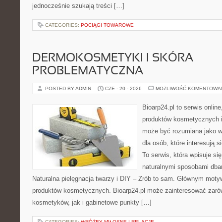
jednocześnie szukają treści […]
CATEGORIES:
POCIĄGI TOWAROWE
DERMOKOSMETYKI I SKÓRA
PROBLEMATYCZNA
POSTED BY ADMIN
CZE - 20 - 2026
MOŻLIWOŚĆ KOMENTOWA
Bioarp24.pl to serwis online
produktów kosmetycznych i
może być rozumiana jako w
dla osób, które interesują s
To serwis, która wpisuje si
naturalnymi sposobami dba
Naturalna pielęgnacja twarzy i DIY – Zrób to sam. Głównym motyw
produktów kosmetycznych. Bioarp24.pl może zainteresować zaró
kosmetyków, jak i gabinetowe punkty […]
CATEGORIES:
WRÓŻBY MIŁOSNE I RELACJE