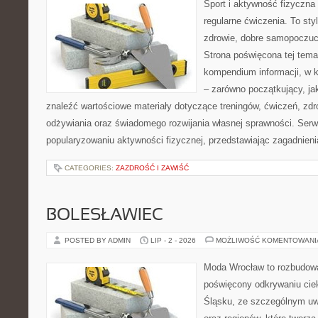
Sport i aktywność fizyczna 
regularne ćwiczenia. To sty
zdrowie, dobre samopoczuci
Strona poświęcona tej tem
kompendium informacji, w k
– zarówno początkujący, j
znaleźć wartościowe materiały dotyczące treningów, ćwiczeń, zdr
odżywiania oraz świadomego rozwijania własnej sprawności. Serwi
popularyzowaniu aktywności fizycznej, przedstawiając zagadnien
CATEGORIES:
ZAZDROŚĆ I ZAWIŚĆ
BOLESŁAWIEC
POSTED BY ADMIN
LIP - 2 - 2026
MOŻLIWOŚĆ KOMENTOWAN
Moda Wrocław to rozbudowa
poświęcony odkrywaniu ci
Śląsku, ze szczególnym uw