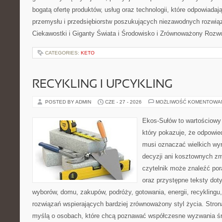
bogatą ofertę produktów, usług oraz technologii, które odpowiada
przemysłu i przedsiębiorstw poszukujących niezawodnych rozwi
Ciekawostki i Giganty Świata i Środowisko i Zrównoważony Rozwó
CATEGORIES:
KETO
RECYKLING I UPCYKLING
POSTED BY ADMIN
CZE - 27 - 2026
MOŻLIWOŚĆ KOMENTOWA
Ekos-Sułów to wartościowy 
który pokazuje, że odpowie
musi oznaczać wielkich wy
decyzji ani kosztownych zm
czytelnik może znaleźć por
oraz przystępne teksty do
wyborów, domu, zakupów, podróży, gotowania, energii, recyklingu
rozwiązań wspierających bardziej zrównoważony styl życia. Stro
myślą o osobach, które chcą poznawać współczesne wyzwania ś