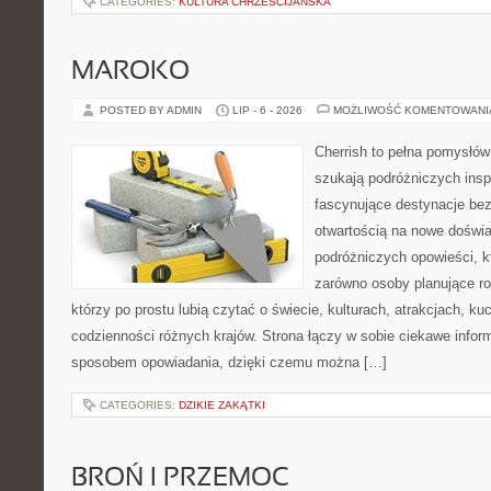
CATEGORIES:
KULTURA CHRZEŚCIJAŃSKA
MAROKO
POSTED BY ADMIN
LIP - 6 - 2026
MOŻLIWOŚĆ KOMENTOWAN
Cherrish to pełna pomysłów 
szukają podróżniczych insp
fascynujące destynacje bez
otwartością na nowe doświa
podróżniczych opowieści, 
zarówno osoby planujące rod
którzy po prostu lubią czytać o świecie, kulturach, atrakcjach, kuch
codzienności różnych krajów. Strona łączy w sobie ciekawe infor
sposobem opowiadania, dzięki czemu można […]
CATEGORIES:
DZIKIE ZAKĄTKI
BROŃ I PRZEMOC