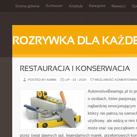
Archiwum
Kategorie
Strona główna
Artykuły
Nowości
Spi
ROZRYWKA DLA KAŻD
RESTAURACJA I KONSERWACJA
POSTED BY ADMIN
LIP - 10 - 2026
MOŻLIWOŚĆ KOMENTOWAN
AutomotiveBearings.pl to p
o osobach, które pasjonują 
najbardziej emocjonującym 
którzy nie patrzą na samoc
użytkowy, ale widzą w nim 
może stać się początkiem 
przez świat dawnych aut, legendarnych marek, przełomowych kon