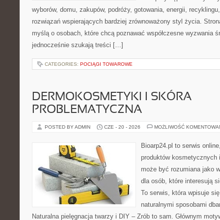
wyborów, domu, zakupów, podróży, gotowania, energii, recyklingu
rozwiązań wspierających bardziej zrównoważony styl życia. Stro
myślą o osobach, które chcą poznawać współczesne wyzwania ś
jednocześnie szukają treści […]
CATEGORIES:
POCIĄGI TOWAROWE
DERMOKOSMETYKI I SKÓRA
PROBLEMATYCZNA
POSTED BY ADMIN
CZE - 20 - 2026
MOŻLIWOŚĆ KOMENTOWA
Bioarp24.pl to serwis online
produktów kosmetycznych i
może być rozumiana jako w
dla osób, które interesują s
To serwis, która wpisuje si
naturalnymi sposobami dba
Naturalna pielęgnacja twarzy i DIY – Zrób to sam. Głównym motyw