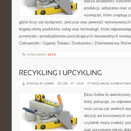
Nasza działalność koncentru
produkcji, wdrażaniu oraz
rozwiązań, które znajdują 
gdzie liczy się wydajność, precyzja oraz pewność wykonywanych 
bogatą ofertę produktów, usług oraz technologii, które odpowiada
przemysłu i przedsiębiorstw poszukujących niezawodnych rozwi
Ciekawostki i Giganty Świata i Środowisko i Zrównoważony Rozwó
CATEGORIES:
KETO
RECYKLING I UPCYKLING
POSTED BY ADMIN
CZE - 27 - 2026
MOŻLIWOŚĆ KOMENTOWA
Ekos-Sułów to wartościowy 
który pokazuje, że odpowie
musi oznaczać wielkich wy
decyzji ani kosztownych zm
czytelnik może znaleźć por
oraz przystępne teksty do