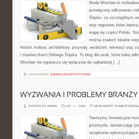
Moda Wrocław to rozbudowa
poświęcony odkrywaniu ci
Śląsku, ze szczególnym uw
oraz regionów, które tworzą
mapę tej części Polski. Str
można znaleźć lokalne insp
historii, kultury, architektury, przyrody, wydarzeń, rekreacji oraz
i miasteczkach Dolnego Śląska. To blog dla osób, które lubią odk
Wrocław nie ogranicza się wyłącznie do najbardziej […]
CATEGORIES:
EDUKACJA ARTYSTYCZNA
WYZWANIA I PROBLEMY BRANŻY
POSTED BY ADMIN
LIP - 1 - 2026
MOŻLIWOŚĆ KOMENTOWAN
Tworzymy innowacyjne rozw
przemysłu, dostarczając pr
urządzenia wykorzystujące 