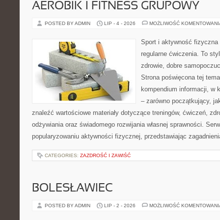
AEROBIK I FITNESS GRUPOWY
POSTED BY ADMIN
LIP - 4 - 2026
MOŻLIWOŚĆ KOMENTOWAN
Sport i aktywność fizyczna 
regularne ćwiczenia. To sty
zdrowie, dobre samopoczuci
Strona poświęcona tej tem
kompendium informacji, w k
– zarówno początkujący, j
znaleźć wartościowe materiały dotyczące treningów, ćwiczeń, zdr
odżywiania oraz świadomego rozwijania własnej sprawności. Serwi
popularyzowaniu aktywności fizycznej, przedstawiając zagadnien
CATEGORIES:
ZAZDROŚĆ I ZAWIŚĆ
BOLESŁAWIEC
POSTED BY ADMIN
LIP - 2 - 2026
MOŻLIWOŚĆ KOMENTOWAN