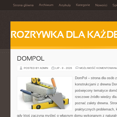
Archiwum
Kategorie
Strona główna
Artykuły
Nowości
Spi
ROZRYWKA DLA KAŻD
DOMPOL
POSTED BY ADMIN
LIP - 9 - 2026
MOŻLIWOŚĆ KOMENTOWAN
DomPol – strona dla osób 
konstrukcjami z drewna Dom
poświęcony tematyce domó
rzeczowe źródło wiedzy dla 
poznać zalety drewna. Stro
praktycznych problemach, k
gdy ktoś zaczyna myśleć o własnym domu wykonanym z natural