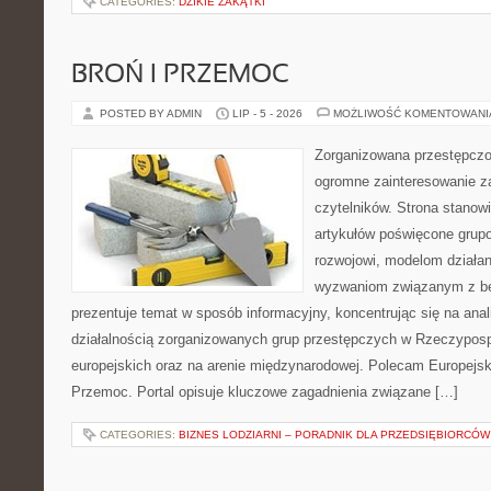
CATEGORIES:
DZIKIE ZAKĄTKI
BROŃ I PRZEMOC
POSTED BY ADMIN
LIP - 5 - 2026
MOŻLIWOŚĆ KOMENTOWAN
Zorganizowana przestępczoś
ogromne zainteresowanie za
czytelników. Strona stano
artykułów poświęcone grup
rozwojowi, modelom działan
wyzwaniom związanym z b
prezentuje temat w sposób informacyjny, koncentrując się na anal
działalnością zorganizowanych grup przestępczych w Rzeczypospo
europejskich oraz na arenie międzynarodowej. Polecam Europejsk
Przemoc. Portal opisuje kluczowe zagadnienia związane […]
CATEGORIES:
BIZNES LODZIARNI – PORADNIK DLA PRZEDSIĘBIORCÓW