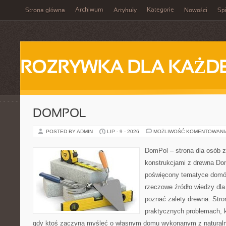
Archiwum
Kategorie
Strona główna
Artykuły
Nowości
Spi
ROZRYWKA DLA KAŻD
DOMPOL
POSTED BY ADMIN
LIP - 9 - 2026
MOŻLIWOŚĆ KOMENTOWAN
DomPol – strona dla osób 
konstrukcjami z drewna Dom
poświęcony tematyce domó
rzeczowe źródło wiedzy dla 
poznać zalety drewna. Stro
praktycznych problemach, k
gdy ktoś zaczyna myśleć o własnym domu wykonanym z natural