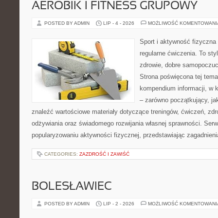
AEROBIK I FITNESS GRUPOWY
POSTED BY ADMIN
LIP - 4 - 2026
MOŻLIWOŚĆ KOMENTOWAN
Sport i aktywność fizyczna 
regularne ćwiczenia. To sty
zdrowie, dobre samopoczuci
Strona poświęcona tej tem
kompendium informacji, w k
– zarówno początkujący, j
znaleźć wartościowe materiały dotyczące treningów, ćwiczeń, zdr
odżywiania oraz świadomego rozwijania własnej sprawności. Serwi
popularyzowaniu aktywności fizycznej, przedstawiając zagadnien
CATEGORIES:
ZAZDROŚĆ I ZAWIŚĆ
BOLESŁAWIEC
POSTED BY ADMIN
LIP - 2 - 2026
MOŻLIWOŚĆ KOMENTOWAN