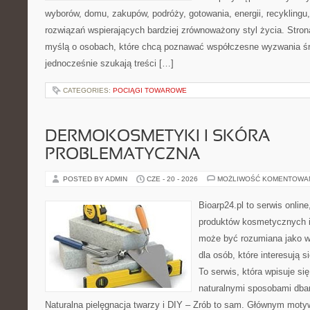
wyborów, domu, zakupów, podróży, gotowania, energii, recyklingu
rozwiązań wspierających bardziej zrównoważony styl życia. Stro
myślą o osobach, które chcą poznawać współczesne wyzwania ś
jednocześnie szukają treści […]
CATEGORIES:
POCIĄGI TOWAROWE
DERMOKOSMETYKI I SKÓRA
PROBLEMATYCZNA
POSTED BY ADMIN
CZE - 20 - 2026
MOŻLIWOŚĆ KOMENTOWA
Bioarp24.pl to serwis online
produktów kosmetycznych i
może być rozumiana jako w
dla osób, które interesują s
To serwis, która wpisuje si
naturalnymi sposobami dba
Naturalna pielęgnacja twarzy i DIY – Zrób to sam. Głównym motyw