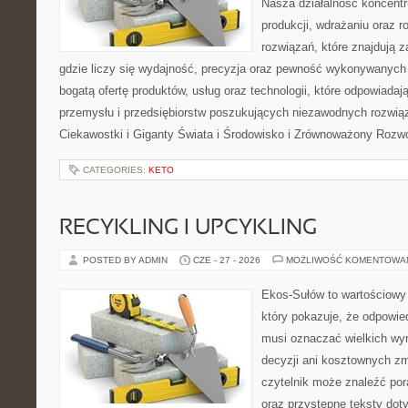
Nasza działalność koncentru
produkcji, wdrażaniu oraz
rozwiązań, które znajdują 
gdzie liczy się wydajność, precyzja oraz pewność wykonywanych 
bogatą ofertę produktów, usług oraz technologii, które odpowiada
przemysłu i przedsiębiorstw poszukujących niezawodnych rozwi
Ciekawostki i Giganty Świata i Środowisko i Zrównoważony Rozwó
CATEGORIES:
KETO
RECYKLING I UPCYKLING
POSTED BY ADMIN
CZE - 27 - 2026
MOŻLIWOŚĆ KOMENTOWA
Ekos-Sułów to wartościowy 
który pokazuje, że odpowie
musi oznaczać wielkich wy
decyzji ani kosztownych zm
czytelnik może znaleźć por
oraz przystępne teksty do