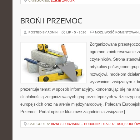
CATEGORIES:
DZIKIE ZAKĄTKI
BROŃ I PRZEMOC
POSTED BY ADMIN
LIP - 5 - 2026
MOŻLIWOŚĆ KOMENTOWAN
Zorganizowana przestępczoś
ogromne zainteresowanie za
czytelników. Strona stano
artykułów poświęcone grup
rozwojowi, modelom działan
wyzwaniom związanym z b
prezentuje temat w sposób informacyjny, koncentrując się na anal
działalnością zorganizowanych grup przestępczych w Rzeczypospo
europejskich oraz na arenie międzynarodowej. Polecam Europejsk
Przemoc. Portal opisuje kluczowe zagadnienia związane […]
CATEGORIES:
BIZNES LODZIARNI – PORADNIK DLA PRZEDSIĘBIORCÓW