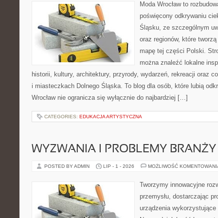
Moda Wrocław to rozbudowa
poświęcony odkrywaniu ci
Śląsku, ze szczególnym uw
oraz regionów, które tworzą
mapę tej części Polski. Str
można znaleźć lokalne insp
historii, kultury, architektury, przyrody, wydarzeń, rekreacji oraz
i miasteczkach Dolnego Śląska. To blog dla osób, które lubią odk
Wrocław nie ogranicza się wyłącznie do najbardziej […]
CATEGORIES:
EDUKACJA ARTYSTYCZNA
WYZWANIA I PROBLEMY BRANŻY
POSTED BY ADMIN
LIP - 1 - 2026
MOŻLIWOŚĆ KOMENTOWAN
Tworzymy innowacyjne rozw
przemysłu, dostarczając pr
urządzenia wykorzystujące 