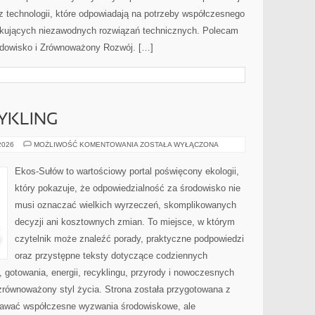
az technologii, które odpowiadają na potrzeby współczesnego
ukujących niezawodnych rozwiązań technicznych. Polecam
rodowisko i Zrównoważony Rozwój. […]
CYKLING
RECYKLING
 2026
MOŻLIWOŚĆ KOMENTOWANIA
ZOSTAŁA WYŁĄCZONA
I
UPCYKLING
Ekos-Sułów to wartościowy portal poświęcony ekologii,
który pokazuje, że odpowiedzialność za środowisko nie
musi oznaczać wielkich wyrzeczeń, skomplikowanych
decyzji ani kosztownych zmian. To miejsce, w którym
czytelnik może znaleźć porady, praktyczne podpowiedzi
oraz przystępne teksty dotyczące codziennych
gotowania, energii, recyklingu, przyrody i nowoczesnych
zrównoważony styl życia. Strona została przygotowana z
nawać współczesne wyzwania środowiskowe, ale