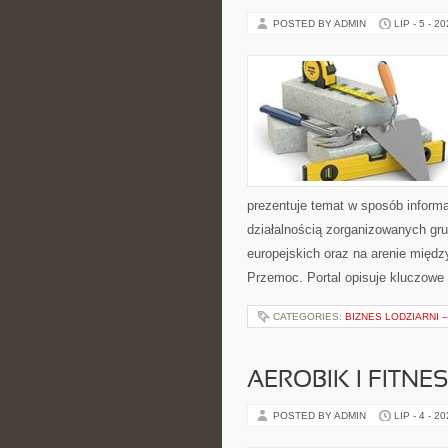
POSTED BY ADMIN
LIP - 5 - 2
prezentuje temat w sposób informa
działalnością zorganizowanych gr
europejskich oraz na arenie międz
Przemoc. Portal opisuje kluczowe
CATEGORIES:
BIZNES LODZIARNI 
AEROBIK I FITN
POSTED BY ADMIN
LIP - 4 - 2