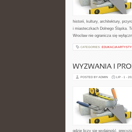
historii, kultury, architektury, pr
i miasteczkach Dolnego Śląska. To
Wrocław nie ogranicza się wyłączn
CATEGORIES:
EDUKACJA ARTYST
WYZWANIA I PR
POSTED BY ADMIN
LIP - 1 - 2
gdzie liczy się wydajność, precy