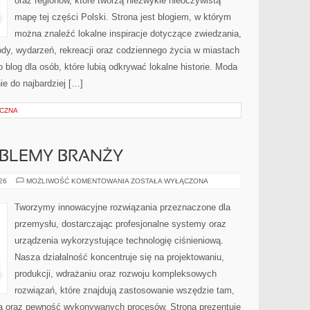
oraz regionów, które tworzą niezwykle nieoczywistą
mapę tej części Polski. Strona jest blogiem, w którym
można znaleźć lokalne inspiracje dotyczące zwiedzania,
zyrody, wydarzeń, rekreacji oraz codziennego życia w miastach
 blog dla osób, które lubią odkrywać lokalne historie. Moda
ie do najbardziej […]
YCZNA
OBLEMY BRANŻY
WYZWANIA
026
MOŻLIWOŚĆ KOMENTOWANIA
ZOSTAŁA WYŁĄCZONA
I
PROBLEMY
BRANŻY
Tworzymy innowacyjne rozwiązania przeznaczone dla
przemysłu, dostarczając profesjonalne systemy oraz
urządzenia wykorzystujące technologię ciśnieniową.
Nasza działalność koncentruje się na projektowaniu,
produkcji, wdrażaniu oraz rozwoju kompleksowych
rozwiązań, które znajdują zastosowanie wszędzie tam,
zja oraz pewność wykonywanych procesów. Strona prezentuje