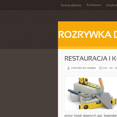
Archiwum
Strona główna
Artykuł
ROZRYWKA 
RESTAURACJA I
POSTED BY ADMIN
LIP - 10 - 
przez świat dawnych aut, legenda