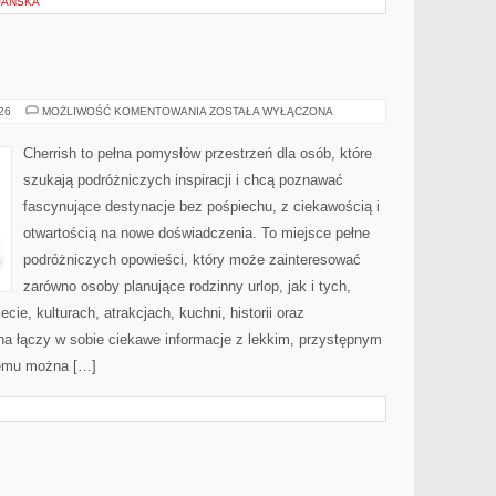
JAŃSKA
MAROKO
026
MOŻLIWOŚĆ KOMENTOWANIA
ZOSTAŁA WYŁĄCZONA
Cherrish to pełna pomysłów przestrzeń dla osób, które
szukają podróżniczych inspiracji i chcą poznawać
fascynujące destynacje bez pośpiechu, z ciekawością i
otwartością na nowe doświadczenia. To miejsce pełne
podróżniczych opowieści, który może zainteresować
zarówno osoby planujące rodzinny urlop, jak i tych,
ecie, kulturach, atrakcjach, kuchni, historii oraz
na łączy w sobie ciekawe informacje z lekkim, przystępnym
zemu można […]