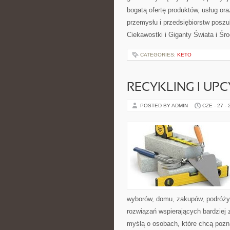
bogatą ofertę produktów, usług or
przemysłu i przedsiębiorstw posz
Ciekawostki i Giganty Świata i Ś
CATEGORIES:
KETO
RECYKLING I UP
POSTED BY ADMIN
CZE - 27 -
wyborów, domu, zakupów, podróży, 
rozwiązań wspierających bardziej 
myślą o osobach, które chcą poz