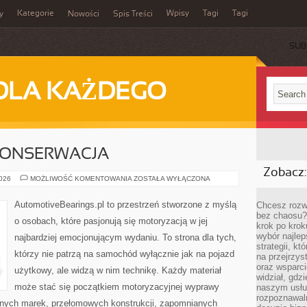
Kategorie
Wpisy
Tagi
Tagi
y
Nowości
Spis Treści
SUB
DLA KAŻDEGO
 KONSERWACJA
Zobacz:
RESTAURACJA
2026
MOŻLIWOŚĆ KOMENTOWANIA
ZOSTAŁA WYŁĄCZONA
I
KONSERWACJA
AutomotiveBearings.pl to przestrzeń stworzone z myślą
Chcesz rozwi
bez chaosu?
o osobach, które pasjonują się motoryzacją w jej
krok po krok
wybór najlep
najbardziej emocjonującym wydaniu. To strona dla tych,
strategii, k
którzy nie patrzą na samochód wyłącznie jak na pojazd
na przejrzys
oraz wsparci
użytkowy, ale widzą w nim technikę. Każdy materiał
widział, gdz
może stać się początkiem motoryzacyjnej wyprawy
naszym usłu
rozpoznawaln
rnych marek, przełomowych konstrukcji, zapomnianych