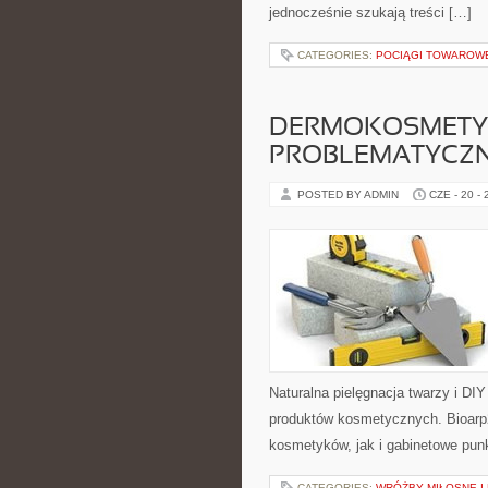
jednocześnie szukają treści […]
CATEGORIES:
POCIĄGI TOWAROW
DERMOKOSMETYK
PROBLEMATYCZ
POSTED BY ADMIN
CZE - 20 -
Naturalna pielęgnacja twarzy i DI
produktów kosmetycznych. Bioarp
kosmetyków, jak i gabinetowe pun
CATEGORIES:
WRÓŻBY MIŁOSNE I