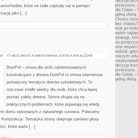
decyzje bizn
przeczuciu. 
amochodów, które na stałe zapisały się w pamięci
dla Ciebie – 
yzację jako […]
pełną ofertą.
Chcesz rozwi
bez chaosu?
krok po krok
wybór najlep
strategii, k
na przejrzys
oraz wsparci
widział, gdz
DOMPOL
naszym usłu
026
MOŻLIWOŚĆ KOMENTOWANIA
ZOSTAŁA WYŁĄCZONA
rozpoznawaln
decyzje bizn
DomPol – strona dla osób zainteresowanych
przeczuciu. 
dla Ciebie – 
konstrukcjami z drewna DomPol to strona internetowa
pełną ofertą.
poświęcony tematyce domów szkieletowych. To
rzeczowe źródło wiedzy dla osób, które chcą lepiej
poznać zalety drewna. Strona skupia się na
praktycznych problemach, które pojawiają się wtedy,
nym domu wykonanym z naturalnego surowca. Polecamy
e i Konstrukcje. Tematyka strony obejmuje zarówno plusy
ści, które warto […]