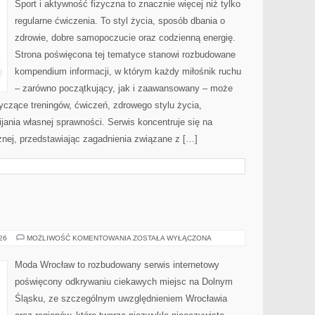
Sport i aktywność fizyczna to znacznie więcej niż tylko
regularne ćwiczenia. To styl życia, sposób dbania o
zdrowie, dobre samopoczucie oraz codzienną energię.
Strona poświęcona tej tematyce stanowi rozbudowane
kompendium informacji, w którym każdy miłośnik ruchu
– zarówno początkujący, jak i zaawansowany – może
yczące treningów, ćwiczeń, zdrowego stylu życia,
ania własnej sprawności. Serwis koncentruje się na
znej, przedstawiając zagadnienia związane z […]
BOLESŁAWIEC
026
MOŻLIWOŚĆ KOMENTOWANIA
ZOSTAŁA WYŁĄCZONA
Moda Wrocław to rozbudowany serwis internetowy
poświęcony odkrywaniu ciekawych miejsc na Dolnym
Śląsku, ze szczególnym uwzględnieniem Wrocławia