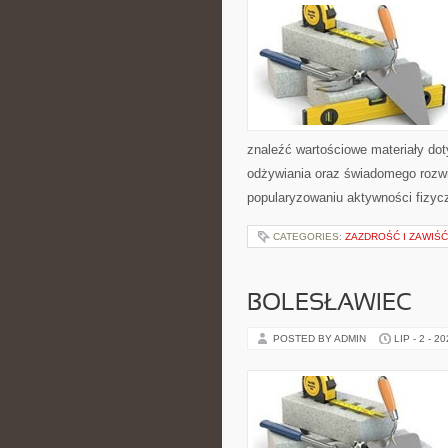
znaleźć wartościowe materiały dot
odżywiania oraz świadomego rozwij
popularyzowaniu aktywności fizyc
CATEGORIES:
ZAZDROŚĆ I ZAWIŚĆ
BOLESŁAWIEC
POSTED BY ADMIN
LIP - 2 - 2