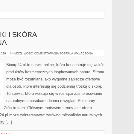
E
I I SKÓRA
NA
DERMOKOSMETYKI
 2026
MOŻLIWOŚĆ KOMENTOWANIA
ZOSTAŁA WYŁĄCZONA
I
SKÓRA
PROBLEMATYCZNA
Bioarp24.pl to serwis online, która koncentruje się wokół
produktów kosmetycznych inspirowanych naturą. Strona
może być rozumiana jako wygodne zaplecze ofertowe
dla osób, które interesują się codzienną troską o skórę.
To serwis, która wpisuje się w rosnące zainteresowanie
naturalnymi sposobami dbania o wygląd. Polecamy
Y – Zrób to sam. Głównym motywem strony jest oferta
24.pl może zainteresować zarówno miłośników naturalnych
kty […]
 RELACJE