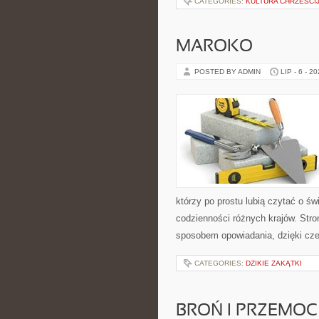
CATEGORIES:
KULTURA CHRZEŚCI
MAROKO
POSTED BY ADMIN
LIP - 6 - 2
którzy po prostu lubią czytać o świ
codzienności różnych krajów. Stro
sposobem opowiadania, dzięki c
CATEGORIES:
DZIKIE ZAKĄTKI
BROŃ I PRZEMOC