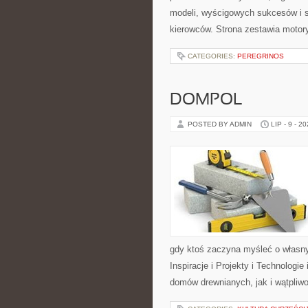
modeli, wyścigowych sukcesów i s
kierowców. Strona zestawia motor
CATEGORIES:
PEREGRINOS
DOMPOL
POSTED BY ADMIN
LIP - 9 - 2
gdy ktoś zaczyna myśleć o włas
Inspiracje i Projekty i Technologi
domów drewnianych, jak i wątpliwo