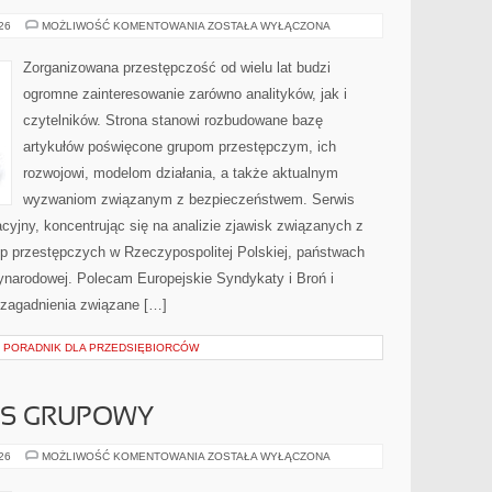
BROŃ
026
MOŻLIWOŚĆ KOMENTOWANIA
ZOSTAŁA WYŁĄCZONA
I
PRZEMOC
Zorganizowana przestępczość od wielu lat budzi
ogromne zainteresowanie zarówno analityków, jak i
czytelników. Strona stanowi rozbudowane bazę
artykułów poświęcone grupom przestępczym, ich
rozwojowi, modelom działania, a także aktualnym
wyzwaniom związanym z bezpieczeństwem. Serwis
cyjny, koncentrując się na analizie zjawisk związanych z
up przestępczych w Rzeczypospolitej Polskiej, państwach
ynarodowej. Polecam Europejskie Syndykaty i Broń i
 zagadnienia związane […]
– PORADNIK DLA PRZEDSIĘBIORCÓW
ESS GRUPOWY
AEROBIK
026
MOŻLIWOŚĆ KOMENTOWANIA
ZOSTAŁA WYŁĄCZONA
I
FITNESS
GRUPOWY