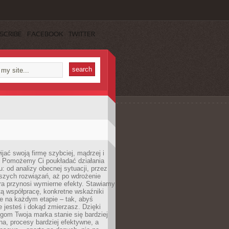
SCRIBE
FACEBOOK
TWITTER
jać swoją firmę szybciej, mądrzej i
 Pomożemy Ci poukładać działania
u: od analizy obecnej sytuacji, przez
szych rozwiązań, aż po wdrożenie
tóra przynosi wymierne efekty. Stawiamy
tą współpracę, konkretne wskaźniki
e na każdym etapie – tak, abyś
ie jesteś i dokąd zmierzasz. Dzięki
gom Twoja marka stanie się bardziej
a, procesy bardziej efektywne, a