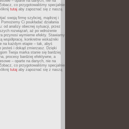
esowe – oparte na danych, nie na
Zobacz, co przygotowaliśmy specjalnie
kliknij
tutaj
aby zapoznać się z naszą
jać swoją firmę szybciej, mądrzej i
 Pomożemy Ci poukładać działania
u: od analizy obecnej sytuacji, przez
szych rozwiązań, aż po wdrożenie
tóra przynosi wymierne efekty. Stawiamy
tą współpracę, konkretne wskaźniki
e na każdym etapie – tak, abyś
ie jesteś i dokąd zmierzasz. Dzięki
gom Twoja marka stanie się bardziej
a, procesy bardziej efektywne, a
esowe – oparte na danych, nie na
Zobacz, co przygotowaliśmy specjalnie
kliknij
tutaj
aby zapoznać się z naszą