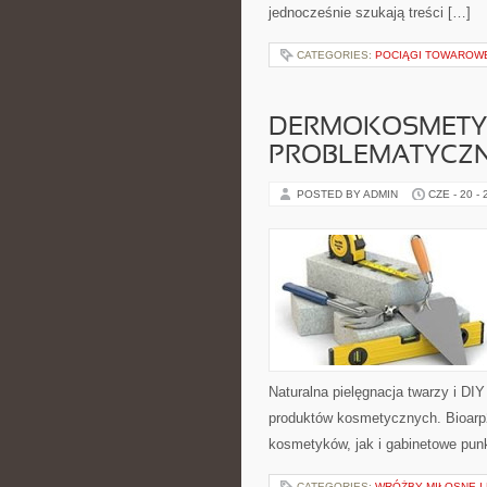
jednocześnie szukają treści […]
CATEGORIES:
POCIĄGI TOWAROW
DERMOKOSMETYK
PROBLEMATYCZ
POSTED BY ADMIN
CZE - 20 -
Naturalna pielęgnacja twarzy i DI
produktów kosmetycznych. Bioarp
kosmetyków, jak i gabinetowe pun
CATEGORIES:
WRÓŻBY MIŁOSNE I