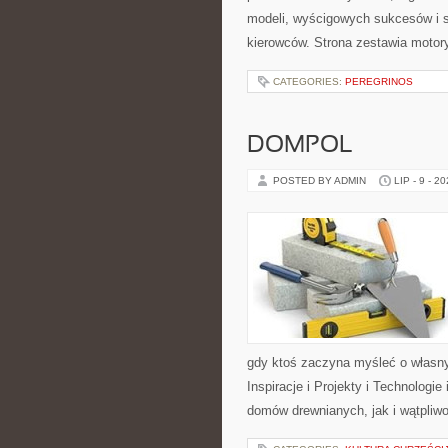
modeli, wyścigowych sukcesów i s
kierowców. Strona zestawia motor
CATEGORIES:
PEREGRINOS
DOMPOL
POSTED BY ADMIN
LIP - 9 - 2
gdy ktoś zaczyna myśleć o włas
Inspiracje i Projekty i Technologi
domów drewnianych, jak i wątpliwo