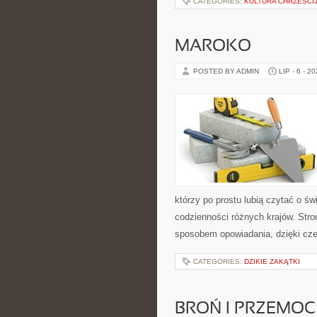
CATEGORIES:
KULTURA CHRZEŚCI
MAROKO
POSTED BY ADMIN
LIP - 6 - 2
którzy po prostu lubią czytać o świ
codzienności różnych krajów. Stro
sposobem opowiadania, dzięki c
CATEGORIES:
DZIKIE ZAKĄTKI
BROŃ I PRZEMOC