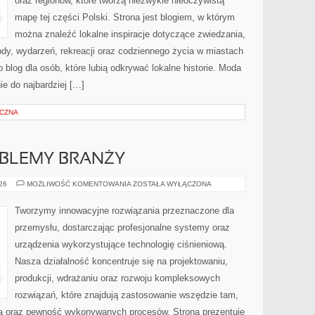
oraz regionów, które tworzą niezwykle nieoczywistą
mapę tej części Polski. Strona jest blogiem, w którym
można znaleźć lokalne inspiracje dotyczące zwiedzania,
zyrody, wydarzeń, rekreacji oraz codziennego życia w miastach
 blog dla osób, które lubią odkrywać lokalne historie. Moda
ie do najbardziej […]
YCZNA
OBLEMY BRANŻY
WYZWANIA
026
MOŻLIWOŚĆ KOMENTOWANIA
ZOSTAŁA WYŁĄCZONA
I
PROBLEMY
BRANŻY
Tworzymy innowacyjne rozwiązania przeznaczone dla
przemysłu, dostarczając profesjonalne systemy oraz
urządzenia wykorzystujące technologię ciśnieniową.
Nasza działalność koncentruje się na projektowaniu,
produkcji, wdrażaniu oraz rozwoju kompleksowych
rozwiązań, które znajdują zastosowanie wszędzie tam,
zja oraz pewność wykonywanych procesów. Strona prezentuje