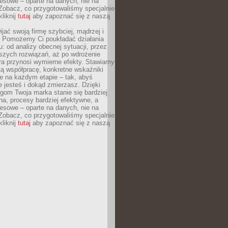
esowe – oparte na danych, nie na
Zobacz, co przygotowaliśmy specjalnie
kliknij
tutaj
aby zapoznać się z naszą
jać swoją firmę szybciej, mądrzej i
 Pomożemy Ci poukładać działania
u: od analizy obecnej sytuacji, przez
szych rozwiązań, aż po wdrożenie
tóra przynosi wymierne efekty. Stawiamy
tą współpracę, konkretne wskaźniki
e na każdym etapie – tak, abyś
ie jesteś i dokąd zmierzasz. Dzięki
gom Twoja marka stanie się bardziej
a, procesy bardziej efektywne, a
esowe – oparte na danych, nie na
Zobacz, co przygotowaliśmy specjalnie
kliknij
tutaj
aby zapoznać się z naszą