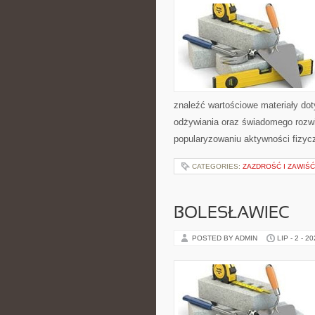
znaleźć wartościowe materiały dot
odżywiania oraz świadomego rozwij
popularyzowaniu aktywności fizyc
CATEGORIES:
ZAZDROŚĆ I ZAWIŚĆ
BOLESŁAWIEC
POSTED BY ADMIN
LIP - 2 - 2