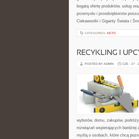
bogatą ofertę produktów, usług or
przemysłu i przedsiębiorstw posz
Ciekawostki i Giganty Świata i Ś
CATEGORIES:
KETO
RECYKLING I UP
POSTED BY ADMIN
CZE - 27 -
wyborów, domu, zakupów, podróży, 
rozwiązań wspierających bardziej 
myślą o osobach, które chcą poz