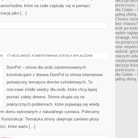
decyzje bizn
przeczuciu. 
amochodów, które na stałe zapisały się w pamięci
dla Ciebie – 
yzację jako […]
pełną ofertą.
Chcesz rozwi
bez chaosu?
krok po krok
wybór najlep
strategii, k
na przejrzys
oraz wsparci
widział, gdz
DOMPOL
naszym usłu
026
MOŻLIWOŚĆ KOMENTOWANIA
ZOSTAŁA WYŁĄCZONA
rozpoznawaln
decyzje bizn
DomPol – strona dla osób zainteresowanych
przeczuciu. 
dla Ciebie – 
konstrukcjami z drewna DomPol to strona internetowa
pełną ofertą.
poświęcony tematyce domów szkieletowych. To
rzeczowe źródło wiedzy dla osób, które chcą lepiej
poznać zalety drewna. Strona skupia się na
praktycznych problemach, które pojawiają się wtedy,
nym domu wykonanym z naturalnego surowca. Polecamy
e i Konstrukcje. Tematyka strony obejmuje zarówno plusy
ści, które warto […]