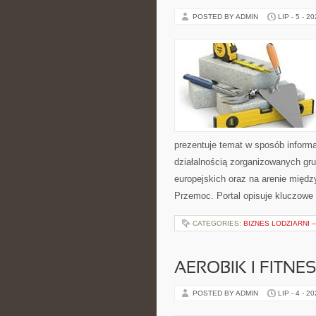
POSTED BY ADMIN
LIP - 5 - 2
prezentuje temat w sposób informa
działalnością zorganizowanych gr
europejskich oraz na arenie międz
Przemoc. Portal opisuje kluczowe
CATEGORIES:
BIZNES LODZIARNI 
AEROBIK I FITN
POSTED BY ADMIN
LIP - 4 - 2