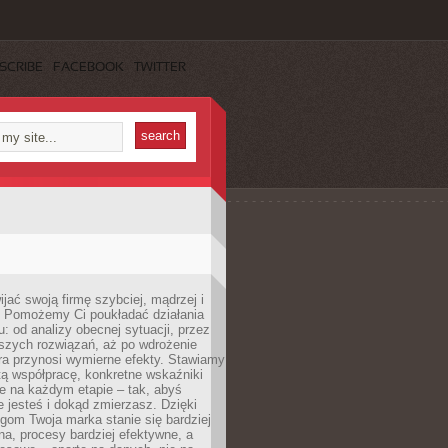
SCRIBE
FACEBOOK
TWITTER
jać swoją firmę szybciej, mądrzej i
 Pomożemy Ci poukładać działania
u: od analizy obecnej sytuacji, przez
szych rozwiązań, aż po wdrożenie
tóra przynosi wymierne efekty. Stawiamy
tą współpracę, konkretne wskaźniki
e na każdym etapie – tak, abyś
ie jesteś i dokąd zmierzasz. Dzięki
gom Twoja marka stanie się bardziej
a, procesy bardziej efektywne, a