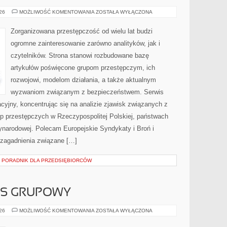
BROŃ
026
MOŻLIWOŚĆ KOMENTOWANIA
ZOSTAŁA WYŁĄCZONA
I
PRZEMOC
Zorganizowana przestępczość od wielu lat budzi
ogromne zainteresowanie zarówno analityków, jak i
czytelników. Strona stanowi rozbudowane bazę
artykułów poświęcone grupom przestępczym, ich
rozwojowi, modelom działania, a także aktualnym
wyzwaniom związanym z bezpieczeństwem. Serwis
cyjny, koncentrując się na analizie zjawisk związanych z
up przestępczych w Rzeczypospolitej Polskiej, państwach
ynarodowej. Polecam Europejskie Syndykaty i Broń i
 zagadnienia związane […]
– PORADNIK DLA PRZEDSIĘBIORCÓW
ESS GRUPOWY
AEROBIK
026
MOŻLIWOŚĆ KOMENTOWANIA
ZOSTAŁA WYŁĄCZONA
I
FITNESS
GRUPOWY