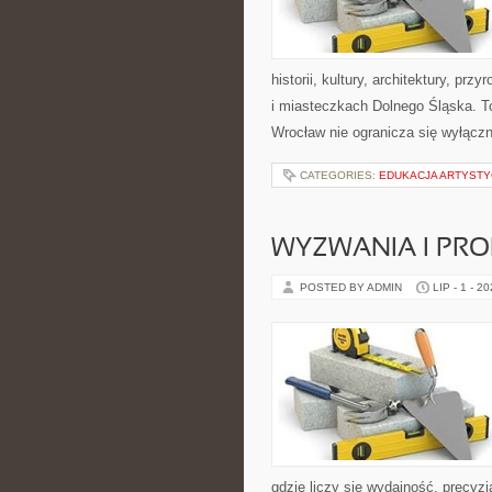
historii, kultury, architektury, pr
i miasteczkach Dolnego Śląska. To
Wrocław nie ogranicza się wyłączn
CATEGORIES:
EDUKACJA ARTYST
WYZWANIA I PR
POSTED BY ADMIN
LIP - 1 - 2
gdzie liczy się wydajność, precy