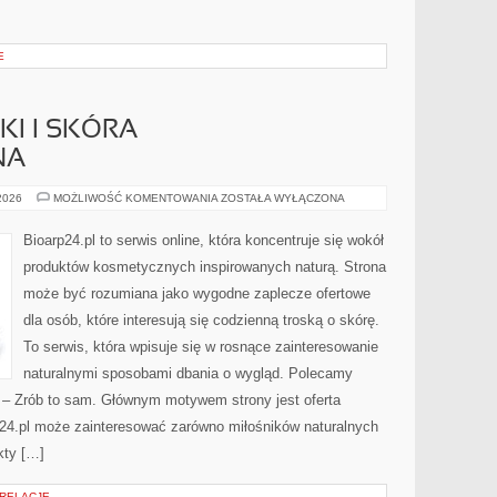
E
I I SKÓRA
NA
DERMOKOSMETYKI
 2026
MOŻLIWOŚĆ KOMENTOWANIA
ZOSTAŁA WYŁĄCZONA
I
SKÓRA
PROBLEMATYCZNA
Bioarp24.pl to serwis online, która koncentruje się wokół
produktów kosmetycznych inspirowanych naturą. Strona
może być rozumiana jako wygodne zaplecze ofertowe
dla osób, które interesują się codzienną troską o skórę.
To serwis, która wpisuje się w rosnące zainteresowanie
naturalnymi sposobami dbania o wygląd. Polecamy
Y – Zrób to sam. Głównym motywem strony jest oferta
24.pl może zainteresować zarówno miłośników naturalnych
kty […]
 RELACJE