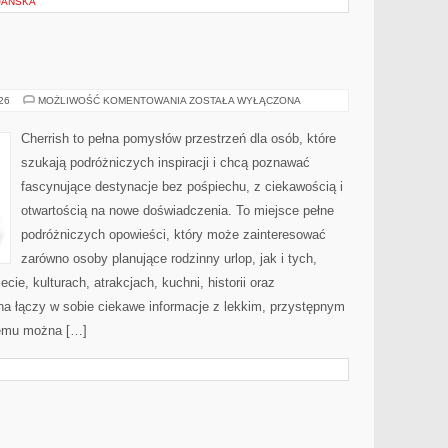
JAŃSKA
MAROKO
026
MOŻLIWOŚĆ KOMENTOWANIA
ZOSTAŁA WYŁĄCZONA
Cherrish to pełna pomysłów przestrzeń dla osób, które
szukają podróżniczych inspiracji i chcą poznawać
fascynujące destynacje bez pośpiechu, z ciekawością i
otwartością na nowe doświadczenia. To miejsce pełne
podróżniczych opowieści, który może zainteresować
zarówno osoby planujące rodzinny urlop, jak i tych,
ecie, kulturach, atrakcjach, kuchni, historii oraz
na łączy w sobie ciekawe informacje z lekkim, przystępnym
zemu można […]