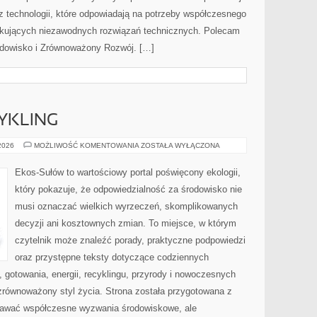
az technologii, które odpowiadają na potrzeby współczesnego
ukujących niezawodnych rozwiązań technicznych. Polecam
rodowisko i Zrównoważony Rozwój. […]
CYKLING
RECYKLING
 2026
MOŻLIWOŚĆ KOMENTOWANIA
ZOSTAŁA WYŁĄCZONA
I
UPCYKLING
Ekos-Sułów to wartościowy portal poświęcony ekologii,
który pokazuje, że odpowiedzialność za środowisko nie
musi oznaczać wielkich wyrzeczeń, skomplikowanych
decyzji ani kosztownych zmian. To miejsce, w którym
czytelnik może znaleźć porady, praktyczne podpowiedzi
oraz przystępne teksty dotyczące codziennych
gotowania, energii, recyklingu, przyrody i nowoczesnych
zrównoważony styl życia. Strona została przygotowana z
nawać współczesne wyzwania środowiskowe, ale