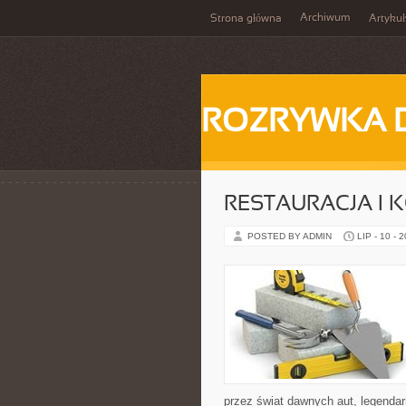
Archiwum
Strona główna
Artykuł
ROZRYWKA 
RESTAURACJA I
POSTED BY ADMIN
LIP - 10 - 
przez świat dawnych aut, legenda