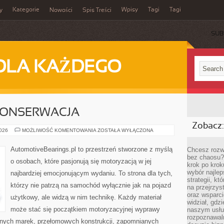
Kategorie
Wpisy
Tagi
Tagi
y
Nowości
Spis Treści
SUB
DLA KAŻDEGO
 KONSERWACJA
Zobacz:
RESTAURACJA
2026
MOŻLIWOŚĆ KOMENTOWANIA
ZOSTAŁA WYŁĄCZONA
I
KONSERWACJA
AutomotiveBearings.pl to przestrzeń stworzone z myślą
Chcesz rozwi
bez chaosu?
o osobach, które pasjonują się motoryzacją w jej
krok po krok
wybór najlep
najbardziej emocjonującym wydaniu. To strona dla tych,
strategii, k
którzy nie patrzą na samochód wyłącznie jak na pojazd
na przejrzys
oraz wsparci
użytkowy, ale widzą w nim technikę. Każdy materiał
widział, gdz
może stać się początkiem motoryzacyjnej wyprawy
naszym usłu
rozpoznawaln
rnych marek, przełomowych konstrukcji, zapomnianych