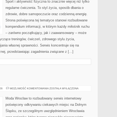
Sport i aktywność fizyczna to znacznie więcej niż tylko
regularne ćwiczenia. To styl życia, sposób dbania o
zdrowie, dobre samopoczucie oraz codzienną energię.
Strona poświęcona tej tematyce stanowi rozbudowane
kompendium informacji, w którym każdy miłośnik ruchu
– zarówno początkujący, jak i zaawansowany – może
yczące treningów, ćwiczeń, zdrowego stylu życia,
ania własnej sprawności. Serwis koncentruje się na
znej, przedstawiając zagadnienia związane z […]
BOLESŁAWIEC
026
MOŻLIWOŚĆ KOMENTOWANIA
ZOSTAŁA WYŁĄCZONA
Moda Wrocław to rozbudowany serwis internetowy
poświęcony odkrywaniu ciekawych miejsc na Dolnym
Śląsku, ze szczególnym uwzględnieniem Wrocławia