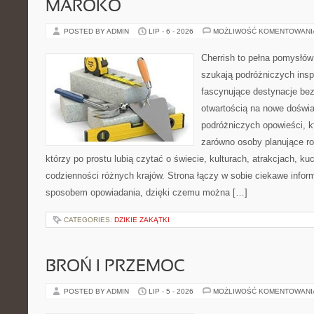
MAROKO
POSTED BY ADMIN
LIP - 6 - 2026
MOŻLIWOŚĆ KOMENTOWAN
Cherrish to pełna pomysłów 
szukają podróżniczych insp
fascynujące destynacje bez
otwartością na nowe doświa
podróżniczych opowieści, 
zarówno osoby planujące rod
którzy po prostu lubią czytać o świecie, kulturach, atrakcjach, kuch
codzienności różnych krajów. Strona łączy w sobie ciekawe infor
sposobem opowiadania, dzięki czemu można […]
CATEGORIES:
DZIKIE ZAKĄTKI
BROŃ I PRZEMOC
POSTED BY ADMIN
LIP - 5 - 2026
MOŻLIWOŚĆ KOMENTOWAN