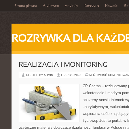
Archiwum
Kategorie
Strona główna
Artykuły
Nowości
Spi
ROZRYWKA DLA KAŻD
REALIZACJA I MONITORING
POSTED BY ADMIN
LIP - 12 - 2026
MOŻLIWOŚĆ KOMENTOWAN
CP Caritas – rozbudowany p
wolontariacie i mądrym pom
obszerny serwis interneto
charytatywnym, wolontaria
wspierania osób znajdującyc
życiowej. Jest to portal, 
użyteczne materiały dotyczące działalności fundacji w Polsce i n