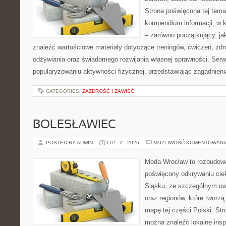
Strona poświęcona tej tem
kompendium informacji, w k
– zarówno początkujący, j
znaleźć wartościowe materiały dotyczące treningów, ćwiczeń, zdr
odżywiania oraz świadomego rozwijania własnej sprawności. Serwi
popularyzowaniu aktywności fizycznej, przedstawiając zagadnien
CATEGORIES:
ZAZDROŚĆ I ZAWIŚĆ
BOLESŁAWIEC
POSTED BY ADMIN
LIP - 2 - 2026
MOŻLIWOŚĆ KOMENTOWAN
Moda Wrocław to rozbudowa
poświęcony odkrywaniu ci
Śląsku, ze szczególnym uw
oraz regionów, które tworzą
mapę tej części Polski. Str
można znaleźć lokalne insp