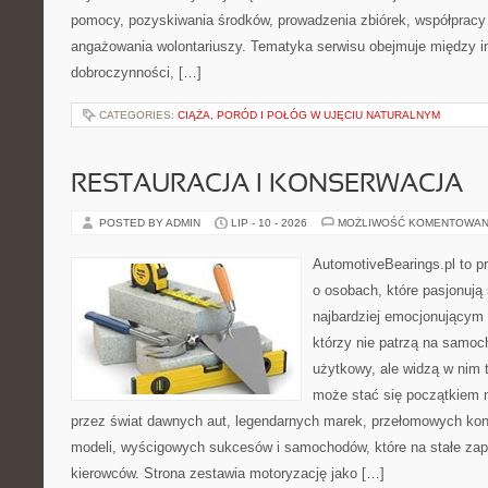
pomocy, pozyskiwania środków, prowadzenia zbiórek, współpracy
angażowania wolontariuszy. Tematyka serwisu obejmuje między in
dobroczynności, […]
CATEGORIES:
CIĄŻA, PORÓD I POŁÓG W UJĘCIU NATURALNYM
RESTAURACJA I KONSERWACJA
POSTED BY ADMIN
LIP - 10 - 2026
MOŻLIWOŚĆ KOMENTOWAN
AutomotiveBearings.pl to p
o osobach, które pasjonują 
najbardziej emocjonującym 
którzy nie patrzą na samoc
użytkowy, ale widzą w nim 
może stać się początkiem 
przez świat dawnych aut, legendarnych marek, przełomowych kon
modeli, wyścigowych sukcesów i samochodów, które na stałe zapi
kierowców. Strona zestawia motoryzację jako […]