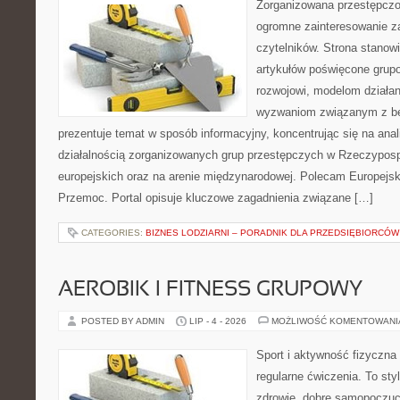
Zorganizowana przestępczoś
ogromne zainteresowanie za
czytelników. Strona stano
artykułów poświęcone grup
rozwojowi, modelom działan
wyzwaniom związanym z b
prezentuje temat w sposób informacyjny, koncentrując się na anal
działalnością zorganizowanych grup przestępczych w Rzeczypospo
europejskich oraz na arenie międzynarodowej. Polecam Europejsk
Przemoc. Portal opisuje kluczowe zagadnienia związane […]
CATEGORIES:
BIZNES LODZIARNI – PORADNIK DLA PRZEDSIĘBIORCÓW
AEROBIK I FITNESS GRUPOWY
POSTED BY ADMIN
LIP - 4 - 2026
MOŻLIWOŚĆ KOMENTOWAN
Sport i aktywność fizyczna 
regularne ćwiczenia. To sty
zdrowie, dobre samopoczuci