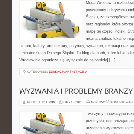
Moda Wrocław to rozbudowa
poświęcony odkrywaniu ci
Śląsku, ze szczególnym uw
oraz regionów, które tworzą
mapę tej części Polski. Str
można znaleźć lokalne insp
historii, kultury, architektury, przyrody, wydarzeń, rekreacji oraz
i miasteczkach Dolnego Śląska. To blog dla osób, które lubią odk
Wrocław nie ogranicza się wyłącznie do najbardziej […]
CATEGORIES:
EDUKACJA ARTYSTYCZNA
WYZWANIA I PROBLEMY BRANŻY
POSTED BY ADMIN
LIP - 1 - 2026
MOŻLIWOŚĆ KOMENTOWAN
Tworzymy innowacyjne rozw
przemysłu, dostarczając pr
urządzenia wykorzystujące 