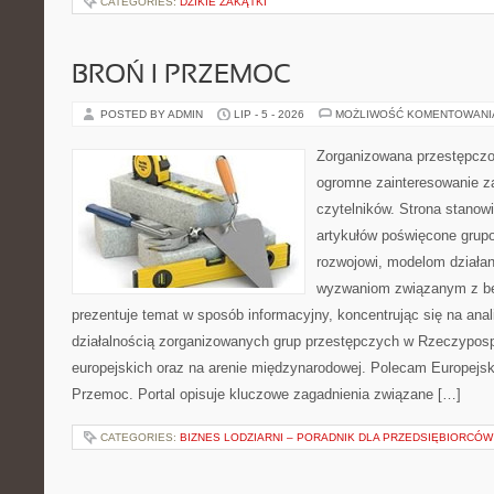
CATEGORIES:
DZIKIE ZAKĄTKI
BROŃ I PRZEMOC
POSTED BY ADMIN
LIP - 5 - 2026
MOŻLIWOŚĆ KOMENTOWAN
Zorganizowana przestępczoś
ogromne zainteresowanie za
czytelników. Strona stano
artykułów poświęcone grup
rozwojowi, modelom działan
wyzwaniom związanym z b
prezentuje temat w sposób informacyjny, koncentrując się na anal
działalnością zorganizowanych grup przestępczych w Rzeczypospo
europejskich oraz na arenie międzynarodowej. Polecam Europejsk
Przemoc. Portal opisuje kluczowe zagadnienia związane […]
CATEGORIES:
BIZNES LODZIARNI – PORADNIK DLA PRZEDSIĘBIORCÓW