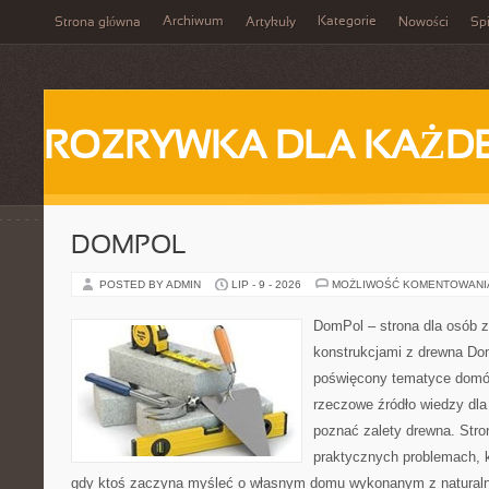
Archiwum
Kategorie
Strona główna
Artykuły
Nowości
Spi
ROZRYWKA DLA KAŻD
DOMPOL
POSTED BY ADMIN
LIP - 9 - 2026
MOŻLIWOŚĆ KOMENTOWAN
DomPol – strona dla osób 
konstrukcjami z drewna Dom
poświęcony tematyce domó
rzeczowe źródło wiedzy dla 
poznać zalety drewna. Stro
praktycznych problemach, k
gdy ktoś zaczyna myśleć o własnym domu wykonanym z natural