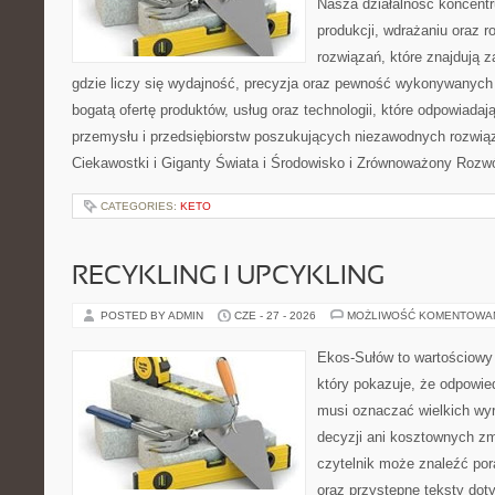
Nasza działalność koncentru
produkcji, wdrażaniu oraz
rozwiązań, które znajdują 
gdzie liczy się wydajność, precyzja oraz pewność wykonywanych 
bogatą ofertę produktów, usług oraz technologii, które odpowiada
przemysłu i przedsiębiorstw poszukujących niezawodnych rozwi
Ciekawostki i Giganty Świata i Środowisko i Zrównoważony Rozwó
CATEGORIES:
KETO
RECYKLING I UPCYKLING
POSTED BY ADMIN
CZE - 27 - 2026
MOŻLIWOŚĆ KOMENTOWA
Ekos-Sułów to wartościowy 
który pokazuje, że odpowie
musi oznaczać wielkich wy
decyzji ani kosztownych zm
czytelnik może znaleźć por
oraz przystępne teksty do