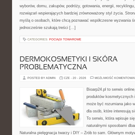
wyborów, domu, zakupów, podróży, gotowania, energii, recyklingu
rozwiązań wspierających bardziej zrównoważony styl życia. Stro
myślą o osobach, które chcą poznawać współczesne wyzwania ś
jednocześnie szukają treści […]
CATEGORIES:
POCIĄGI TOWAROWE
DERMOKOSMETYKI I SKÓRA
PROBLEMATYCZNA
POSTED BY ADMIN
CZE - 20 - 2026
MOŻLIWOŚĆ KOMENTOWA
Bioarp24.pl to serwis online
produktów kosmetycznych i
może być rozumiana jako w
dla osób, które interesują s
To serwis, która wpisuje si
naturalnymi sposobami dba
Naturalna pielęgnacja twarzy i DIY – Zrób to sam. Głównym motyw