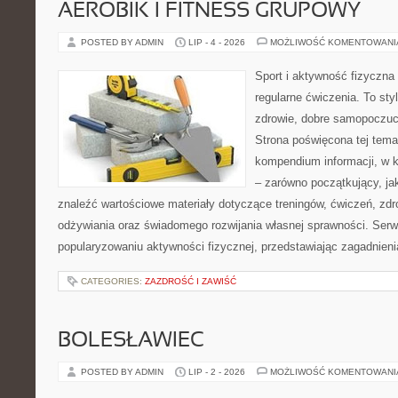
AEROBIK I FITNESS GRUPOWY
POSTED BY ADMIN
LIP - 4 - 2026
MOŻLIWOŚĆ KOMENTOWAN
Sport i aktywność fizyczna 
regularne ćwiczenia. To sty
zdrowie, dobre samopoczuci
Strona poświęcona tej tem
kompendium informacji, w k
– zarówno początkujący, j
znaleźć wartościowe materiały dotyczące treningów, ćwiczeń, zdr
odżywiania oraz świadomego rozwijania własnej sprawności. Serwi
popularyzowaniu aktywności fizycznej, przedstawiając zagadnien
CATEGORIES:
ZAZDROŚĆ I ZAWIŚĆ
BOLESŁAWIEC
POSTED BY ADMIN
LIP - 2 - 2026
MOŻLIWOŚĆ KOMENTOWAN