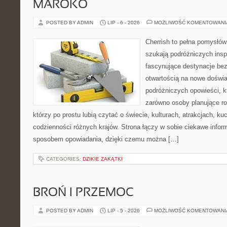
MAROKO
POSTED BY ADMIN
LIP - 6 - 2026
MOŻLIWOŚĆ KOMENTOWAN
Cherrish to pełna pomysłów 
szukają podróżniczych insp
fascynujące destynacje bez
otwartością na nowe doświa
podróżniczych opowieści, 
zarówno osoby planujące rod
którzy po prostu lubią czytać o świecie, kulturach, atrakcjach, kuch
codzienności różnych krajów. Strona łączy w sobie ciekawe infor
sposobem opowiadania, dzięki czemu można […]
CATEGORIES:
DZIKIE ZAKĄTKI
BROŃ I PRZEMOC
POSTED BY ADMIN
LIP - 5 - 2026
MOŻLIWOŚĆ KOMENTOWAN