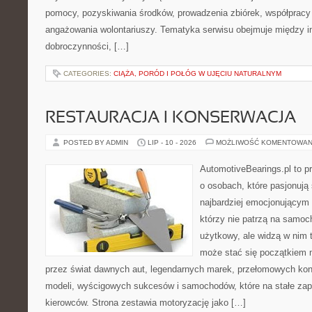
pomocy, pozyskiwania środków, prowadzenia zbiórek, współpracy
angażowania wolontariuszy. Tematyka serwisu obejmuje między in
dobroczynności, […]
CATEGORIES:
CIĄŻA, PORÓD I POŁÓG W UJĘCIU NATURALNYM
RESTAURACJA I KONSERWACJA
POSTED BY ADMIN
LIP - 10 - 2026
MOŻLIWOŚĆ KOMENTOWAN
AutomotiveBearings.pl to p
o osobach, które pasjonują 
najbardziej emocjonującym 
którzy nie patrzą na samoc
użytkowy, ale widzą w nim 
może stać się początkiem 
przez świat dawnych aut, legendarnych marek, przełomowych kon
modeli, wyścigowych sukcesów i samochodów, które na stałe zapi
kierowców. Strona zestawia motoryzację jako […]