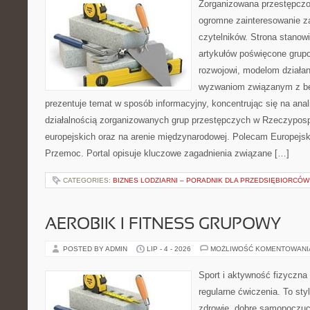
Zorganizowana przestępczoś
ogromne zainteresowanie za
czytelników. Strona stano
artykułów poświęcone grup
rozwojowi, modelom działan
wyzwaniom związanym z b
prezentuje temat w sposób informacyjny, koncentrując się na anal
działalnością zorganizowanych grup przestępczych w Rzeczypospo
europejskich oraz na arenie międzynarodowej. Polecam Europejsk
Przemoc. Portal opisuje kluczowe zagadnienia związane […]
CATEGORIES:
BIZNES LODZIARNI – PORADNIK DLA PRZEDSIĘBIORCÓW
AEROBIK I FITNESS GRUPOWY
POSTED BY ADMIN
LIP - 4 - 2026
MOŻLIWOŚĆ KOMENTOWAN
Sport i aktywność fizyczna 
regularne ćwiczenia. To sty
zdrowie, dobre samopoczuci