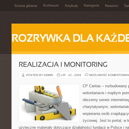
Archiwum
Kategorie
Strona główna
Artykuły
Nowości
Spi
ROZRYWKA DLA KAŻD
REALIZACJA I MONITORING
POSTED BY ADMIN
LIP - 12 - 2026
MOŻLIWOŚĆ KOMENTOWAN
CP Caritas – rozbudowany p
wolontariacie i mądrym pom
obszerny serwis interneto
charytatywnym, wolontaria
wspierania osób znajdującyc
życiowej. Jest to portal, 
użyteczne materiały dotyczące działalności fundacji w Polsce i n