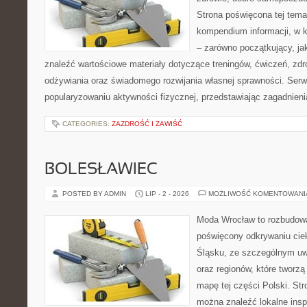
Strona poświęcona tej tem
kompendium informacji, w k
– zarówno początkujący, j
znaleźć wartościowe materiały dotyczące treningów, ćwiczeń, zdr
odżywiania oraz świadomego rozwijania własnej sprawności. Serwi
popularyzowaniu aktywności fizycznej, przedstawiając zagadnien
CATEGORIES:
ZAZDROŚĆ I ZAWIŚĆ
BOLESŁAWIEC
POSTED BY ADMIN
LIP - 2 - 2026
MOŻLIWOŚĆ KOMENTOWAN
Moda Wrocław to rozbudowa
poświęcony odkrywaniu ci
Śląsku, ze szczególnym uw
oraz regionów, które tworzą
mapę tej części Polski. Str
można znaleźć lokalne insp