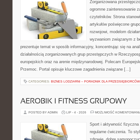
Zorganizowana przestępczoś
ogromne zainteresowanie za
czytelników. Strona stano
artykułów poświęcone grup
rozwojowi, modelom działan
wyzwaniom związanym z b
prezentuje temat w sposób informacyjny, koncentrując się na anal
działalnością zorganizowanych grup przestępczych w Rzeczypospo
europejskich oraz na arenie międzynarodowej. Polecam Europejsk
Przemoc. Portal opisuje kluczowe zagadnienia związane […]
CATEGORIES:
BIZNES LODZIARNI – PORADNIK DLA PRZEDSIĘBIORCÓW
AEROBIK I FITNESS GRUPOWY
POSTED BY ADMIN
LIP - 4 - 2026
MOŻLIWOŚĆ KOMENTOWAN
Sport i aktywność fizyczna 
regularne ćwiczenia. To sty
zdrowie, dobre samopoczuci