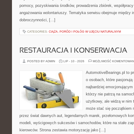
pomocy, pozyskiwania środków, prowadzenia zbiórek, współpracy
angażowania wolontariuszy. Tematyka serwisu obejmuje między in
dobroczynności, […]
CATEGORIES:
CIĄŻA, PORÓD I POŁÓG W UJĘCIU NATURALNYM
RESTAURACJA I KONSERWACJA
POSTED BY ADMIN
LIP - 10 - 2026
MOŻLIWOŚĆ KOMENTOWAN
AutomotiveBearings.pl to p
o osobach, które pasjonują 
najbardziej emocjonującym 
którzy nie patrzą na samoc
użytkowy, ale widzą w nim 
może stać się początkiem 
przez świat dawnych aut, legendarnych marek, przełomowych kon
modeli, wyścigowych sukcesów i samochodów, które na stałe zapi
kierowców. Strona zestawia motoryzację jako […]