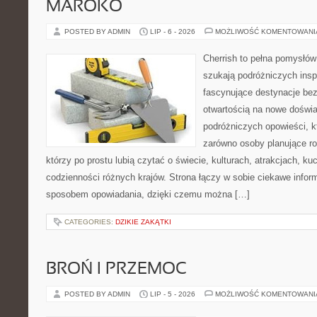
MAROKO
POSTED BY ADMIN
LIP - 6 - 2026
MOŻLIWOŚĆ KOMENTOWAN
Cherrish to pełna pomysłów 
szukają podróżniczych insp
fascynujące destynacje bez
otwartością na nowe doświa
podróżniczych opowieści, 
zarówno osoby planujące rod
którzy po prostu lubią czytać o świecie, kulturach, atrakcjach, kuch
codzienności różnych krajów. Strona łączy w sobie ciekawe infor
sposobem opowiadania, dzięki czemu można […]
CATEGORIES:
DZIKIE ZAKĄTKI
BROŃ I PRZEMOC
POSTED BY ADMIN
LIP - 5 - 2026
MOŻLIWOŚĆ KOMENTOWAN