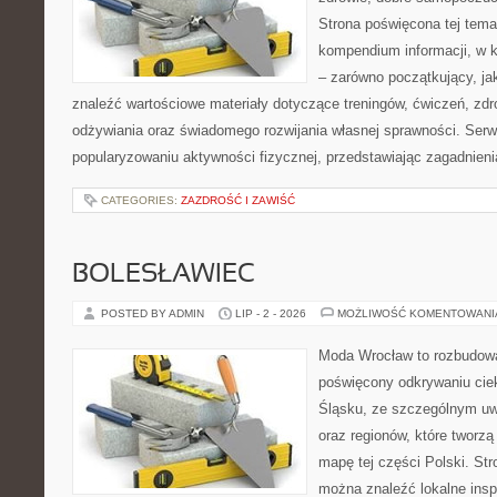
Strona poświęcona tej tem
kompendium informacji, w k
– zarówno początkujący, j
znaleźć wartościowe materiały dotyczące treningów, ćwiczeń, zdr
odżywiania oraz świadomego rozwijania własnej sprawności. Serwi
popularyzowaniu aktywności fizycznej, przedstawiając zagadnien
CATEGORIES:
ZAZDROŚĆ I ZAWIŚĆ
BOLESŁAWIEC
POSTED BY ADMIN
LIP - 2 - 2026
MOŻLIWOŚĆ KOMENTOWAN
Moda Wrocław to rozbudowa
poświęcony odkrywaniu ci
Śląsku, ze szczególnym uw
oraz regionów, które tworzą
mapę tej części Polski. Str
można znaleźć lokalne insp