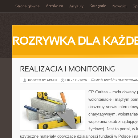
Archiwum
Kategorie
Strona główna
Artykuły
Nowości
Spi
ROZRYWKA DLA KAŻD
REALIZACJA I MONITORING
POSTED BY ADMIN
LIP - 12 - 2026
MOŻLIWOŚĆ KOMENTOWAN
CP Caritas – rozbudowany p
wolontariacie i mądrym pom
obszerny serwis interneto
charytatywnym, wolontaria
wspierania osób znajdującyc
życiowej. Jest to portal, 
użyteczne materiały dotyczące działalności fundacji w Polsce i n