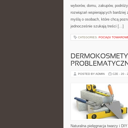
wyborów, domu, zakupów, podróży, 
rozwiązań wspierających bardziej 
myślą o osobach, które chcą poz
jednocześnie szukają treści […]
CATEGORIES:
POCIĄGI TOWAROW
DERMOKOSMETYK
PROBLEMATYCZ
POSTED BY ADMIN
CZE - 20 -
Naturalna pielęgnacja twarzy i DI