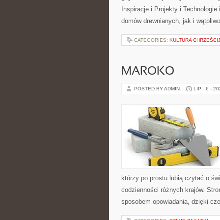
Inspiracje i Projekty i Technologi
domów drewnianych, jak i wątpliwo
CATEGORIES:
KULTURA CHRZEŚCI
MAROKO
POSTED BY ADMIN
LIP - 6 - 2
którzy po prostu lubią czytać o świ
codzienności różnych krajów. Stro
sposobem opowiadania, dzięki c