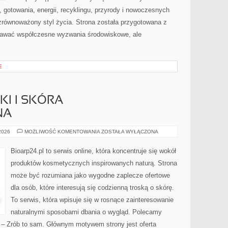
gotowania, energii, recyklingu, przyrody i nowoczesnych
zrównoważony styl życia. Strona została przygotowana z
nawać współczesne wyzwania środowiskowe, ale
E
I I SKÓRA
NA
DERMOKOSMETYKI
 2026
MOŻLIWOŚĆ KOMENTOWANIA
ZOSTAŁA WYŁĄCZONA
I
SKÓRA
PROBLEMATYCZNA
Bioarp24.pl to serwis online, która koncentruje się wokół
produktów kosmetycznych inspirowanych naturą. Strona
może być rozumiana jako wygodne zaplecze ofertowe
dla osób, które interesują się codzienną troską o skórę.
To serwis, która wpisuje się w rosnące zainteresowanie
naturalnymi sposobami dbania o wygląd. Polecamy
Y – Zrób to sam. Głównym motywem strony jest oferta