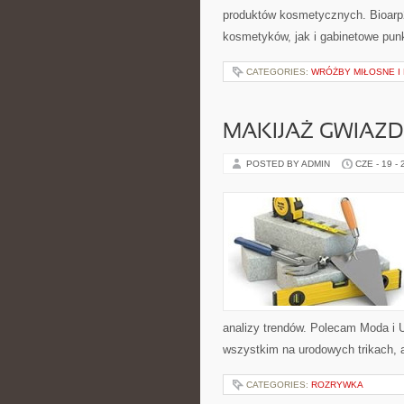
produktów kosmetycznych. Bioarp
kosmetyków, jak i gabinetowe pun
CATEGORIES:
WRÓŻBY MIŁOSNE I
MAKIJAŻ GWIAZD
POSTED BY ADMIN
CZE - 19 -
analizy trendów. Polecam Moda i U
wszystkim na urodowych trikach, 
CATEGORIES:
ROZRYWKA