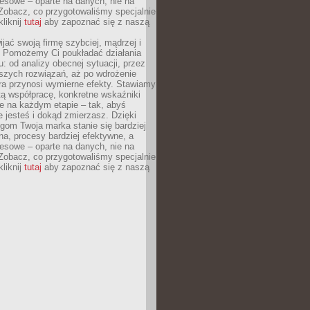
esowe – oparte na danych, nie na
Zobacz, co przygotowaliśmy specjalnie
kliknij
tutaj
aby zapoznać się z naszą
jać swoją firmę szybciej, mądrzej i
 Pomożemy Ci poukładać działania
u: od analizy obecnej sytuacji, przez
szych rozwiązań, aż po wdrożenie
tóra przynosi wymierne efekty. Stawiamy
tą współpracę, konkretne wskaźniki
e na każdym etapie – tak, abyś
ie jesteś i dokąd zmierzasz. Dzięki
gom Twoja marka stanie się bardziej
a, procesy bardziej efektywne, a
esowe – oparte na danych, nie na
Zobacz, co przygotowaliśmy specjalnie
kliknij
tutaj
aby zapoznać się z naszą