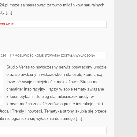
24.pl może zainteresować zarówno miłośników naturalnych
kty […]
 RELACJE
MAKIJAŻ
 2026
MOŻLIWOŚĆ KOMENTOWANIA
ZOSTAŁA WYŁĄCZONA
GWIAZD
Studio Veriss to nowoczesny serwis poświęcony urodzie
oraz sprawdzonym wskazówkom dla osób, które chcą
rozwijać swoje umiejętności makijażowe. Strona ma
charakter inspiracyjny i łączy w sobie tematy związane
z kosmetykami. To blog dla miłośniczek urody, w
którym można znaleźć zarówno proste instrukcje, jak i
roda i Trendy i nowości. Tematyka strony skupia się przede
ale nie ogranicza się wyłącznie do samego […]