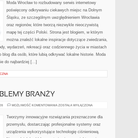
Moda Wrocław to rozbudowany serwis internetowy
poświęcony odkrywaniu ciekawych miejsc na Dolnym
Śląsku, ze szczególnym uwzględnieniem Wrocławia
oraz regionów, które tworzą niezwykle nieoczywistą
mapę tej części Polski. Strona jest blogiem, w którym
można znaleźć lokalne inspiracje dotyczące zwiedzania,
zyrody, wydarzeń, rekreacji oraz codziennego życia w miastach
 blog dla osób, które lubią odkrywać lokalne historie. Moda
ie do najbardziej […]
YCZNA
OBLEMY BRANŻY
WYZWANIA
026
MOŻLIWOŚĆ KOMENTOWANIA
ZOSTAŁA WYŁĄCZONA
I
PROBLEMY
BRANŻY
Tworzymy innowacyjne rozwiązania przeznaczone dla
przemysłu, dostarczając profesjonalne systemy oraz
urządzenia wykorzystujące technologię ciśnieniową.