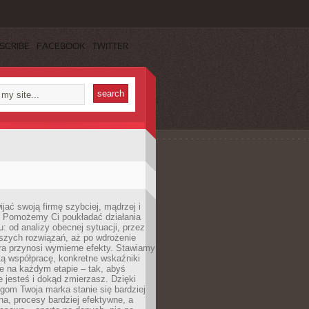
SCRIBE
FACEBOOK
TWITTER
jać swoją firmę szybciej, mądrzej i
 Pomożemy Ci poukładać działania
u: od analizy obecnej sytuacji, przez
szych rozwiązań, aż po wdrożenie
tóra przynosi wymierne efekty. Stawiamy
tą współpracę, konkretne wskaźniki
e na każdym etapie – tak, abyś
ie jesteś i dokąd zmierzasz. Dzięki
gom Twoja marka stanie się bardziej
a, procesy bardziej efektywne, a