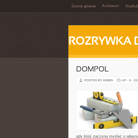
Archiwum
Strona główna
Artykuł
ROZRYWKA 
DOMPOL
POSTED BY ADMIN
LIP - 9 - 2
gdy ktoś zaczyna myśleć o włas