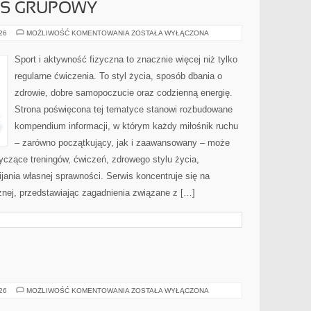
ESS GRUPOWY
AEROBIK
026
MOŻLIWOŚĆ KOMENTOWANIA
ZOSTAŁA WYŁĄCZONA
I
FITNESS
GRUPOWY
Sport i aktywność fizyczna to znacznie więcej niż tylko
regularne ćwiczenia. To styl życia, sposób dbania o
zdrowie, dobre samopoczucie oraz codzienną energię.
Strona poświęcona tej tematyce stanowi rozbudowane
kompendium informacji, w którym każdy miłośnik ruchu
– zarówno początkujący, jak i zaawansowany – może
yczące treningów, ćwiczeń, zdrowego stylu życia,
ania własnej sprawności. Serwis koncentruje się na
znej, przedstawiając zagadnienia związane z […]
BOLESŁAWIEC
026
MOŻLIWOŚĆ KOMENTOWANIA
ZOSTAŁA WYŁĄCZONA