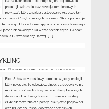
Nasza działalność koncentruje się na projektowaniu,
produkcji, wdrażaniu oraz rozwoju kompleksowych
rozwiązań, które znajdują zastosowanie wszędzie tam,
zja oraz pewność wykonywanych procesów. Strona prezentuje
az technologii, które odpowiadają na potrzeby współczesnego
ukujących niezawodnych rozwiązań technicznych. Polecam
rodowisko i Zrównoważony Rozwój. […]
CYKLING
RECYKLING
 2026
MOŻLIWOŚĆ KOMENTOWANIA
ZOSTAŁA WYŁĄCZONA
I
UPCYKLING
Ekos-Sułów to wartościowy portal poświęcony ekologii,
który pokazuje, że odpowiedzialność za środowisko nie
musi oznaczać wielkich wyrzeczeń, skomplikowanych
decyzji ani kosztownych zmian. To miejsce, w którym
czytelnik może znaleźć porady, praktyczne podpowiedzi
oraz przystępne teksty dotyczące codziennych