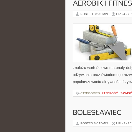
AEROBIK I FITN
POSTED BY ADMIN
LIP - 4 - 2
znaleźć wartościowe materiały dot
odżywiania oraz świadomego rozwij
popularyzowaniu aktywności fizyc
CATEGORIES:
ZAZDROŚĆ I ZAWIŚĆ
BOLESŁAWIEC
POSTED BY ADMIN
LIP - 2 - 2