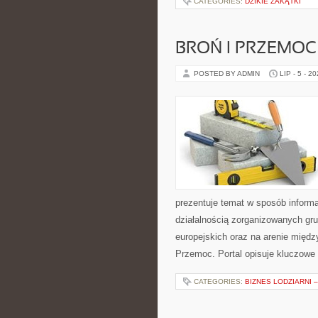
CATEGORIES:
DZIKIE ZAKĄTKI
BROŃ I PRZEMOC
POSTED BY ADMIN
LIP - 5 - 2
prezentuje temat w sposób informa
działalnością zorganizowanych gr
europejskich oraz na arenie międz
Przemoc. Portal opisuje kluczowe
CATEGORIES:
BIZNES LODZIARNI 