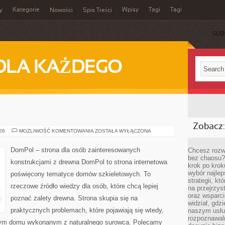
Kategorie
Wpisy
Tagi
Tagi
y
Nowości
Spis Treści
SUB
DLA KAŻDEGO
Zobacz:
DOMPOL
026
MOŻLIWOŚĆ KOMENTOWANIA
ZOSTAŁA WYŁĄCZONA
DomPol – strona dla osób zainteresowanych
Chcesz rozwi
bez chaosu?
konstrukcjami z drewna DomPol to strona internetowa
krok po krok
wybór najlep
poświęcony tematyce domów szkieletowych. To
strategii, k
rzeczowe źródło wiedzy dla osób, które chcą lepiej
na przejrzys
oraz wsparci
poznać zalety drewna. Strona skupia się na
widział, gdz
praktycznych problemach, które pojawiają się wtedy,
naszym usłu
rozpoznawaln
nym domu wykonanym z naturalnego surowca. Polecamy