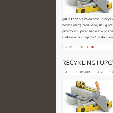
gdzie liczy się wydajność, precy
bogatą ofertę produktów, usług or
przemysłu i przedsiębiorstw posz
Ciekawostki i Giganty Świata i Ś
CATEGORIES:
KETO
RECYKLING I UP
POSTED BY ADMIN
CZE - 27 -