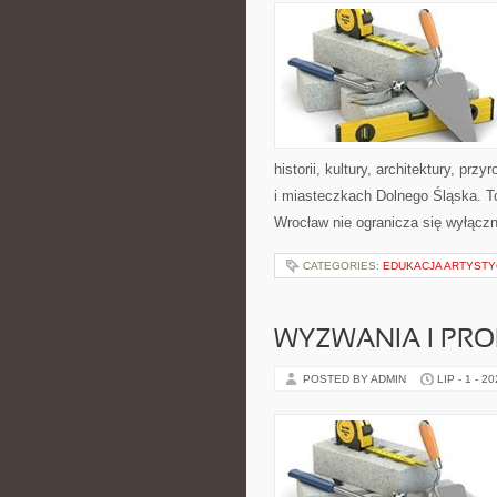
historii, kultury, architektury, pr
i miasteczkach Dolnego Śląska. To
Wrocław nie ogranicza się wyłączn
CATEGORIES:
EDUKACJA ARTYST
WYZWANIA I PR
POSTED BY ADMIN
LIP - 1 - 2