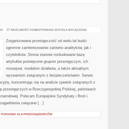
BROŃ
026
MOŻLIWOŚĆ KOMENTOWANIA
ZOSTAŁA WYŁĄCZONA
I
PRZEMOC
Zorganizowana przestępczość od wielu lat budzi
ogromne zainteresowanie zarówno analityków, jak i
czytelników. Strona stanowi rozbudowane bazę
artykułów poświęcone grupom przestępczym, ich
rozwojowi, modelom działania, a także aktualnym
wyzwaniom związanym z bezpieczeństwem. Serwis
cyjny, koncentrując się na analizie zjawisk związanych z
up przestępczych w Rzeczypospolitej Polskiej, państwach
ynarodowej. Polecam Europejskie Syndykaty i Broń i
 zagadnienia związane […]
– PORADNIK DLA PRZEDSIĘBIORCÓW