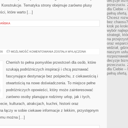
decyzje bizn
przeczuciu. 
e i Konstrukcje. Tematyka strony obejmuje zarówno plusy
dla Ciebie – 
ści, które warto […]
pełną ofertą.
Chcesz rozwi
bez chaosu?
JAŃSKA
krok po krok
wybór najlep
strategii, k
na przejrzys
oraz wsparci
widział, gdz
MAROKO
naszym usłu
026
MOŻLIWOŚĆ KOMENTOWANIA
ZOSTAŁA WYŁĄCZONA
rozpoznawaln
decyzje bizn
Cherrish to pełna pomysłów przestrzeń dla osób, które
przeczuciu. 
dla Ciebie – 
szukają podróżniczych inspiracji i chcą poznawać
pełną ofertą.
fascynujące destynacje bez pośpiechu, z ciekawością i
otwartością na nowe doświadczenia. To miejsce pełne
podróżniczych opowieści, który może zainteresować
zarówno osoby planujące rodzinny urlop, jak i tych,
ecie, kulturach, atrakcjach, kuchni, historii oraz
na łączy w sobie ciekawe informacje z lekkim, przystępnym
zemu można […]